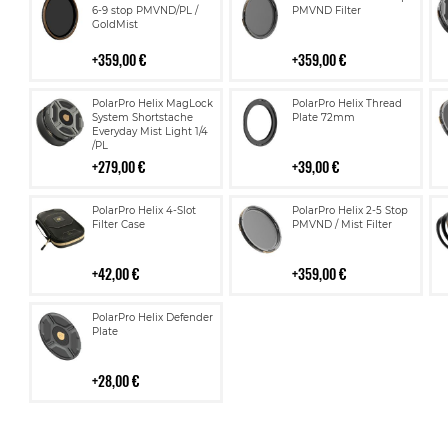
ostoskoriin
ostoskoriin
6-9 stop PMVND/PL /
PMVND Filter
GoldMist
359,00 €
359,00 €
Lisää
Lisää
PolarPro Helix MagLock
PolarPro Helix Thread
ostoskoriin
ostoskoriin
System Shortstache
Plate 72mm
Everyday Mist Light 1/4
/PL
279,00 €
39,00 €
Lisää
Lisää
PolarPro Helix 4-Slot
PolarPro Helix 2-5 Stop
ostoskoriin
ostoskoriin
Filter Case
PMVND / Mist Filter
42,00 €
359,00 €
Lisää
PolarPro Helix Defender
ostoskoriin
Plate
28,00 €