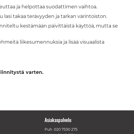
euttaa ja helpottaa suodattimen vaihtoa.
asi takaa terävyyden ja tarkan värintoiston.
nniteltu kestämään päivittäistä käyttöä, mutta se
hmeitä liikesumennuksia ja lisää visuaalista
iinnitystä varten.
Asiakaspalvelu
Puh.
020 7530 275