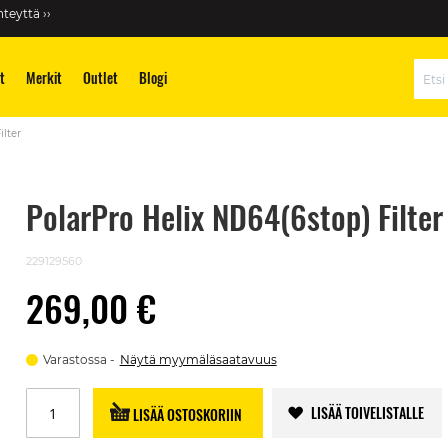
teyttä ››
t
Merkit
Outlet
Blogi
Hae
ilter
PolarPro Helix ND64(6stop) Filter
229129560
269,00 €
Varastossa
Näytä myymäläsaatavuus
LISÄÄ TOIVELISTALLE
LISÄÄ OSTOSKORIIN