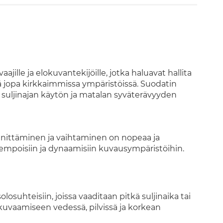
ille ja elokuvantekijöille, jotka haluavat hallita
öä jopa kirkkaimmissa ympäristöissä. Suodatin
 suljinajan käytön ja matalan syväterävyyden
nnittäminen ja vaihtaminen on nopeaa ja
tempoisiin ja dynaamisiin kuvausympäristöihin.
losuhteisiin, joissa vaaditaan pitkä suljinaika tai
en kuvaamiseen vedessä, pilvissä ja korkean