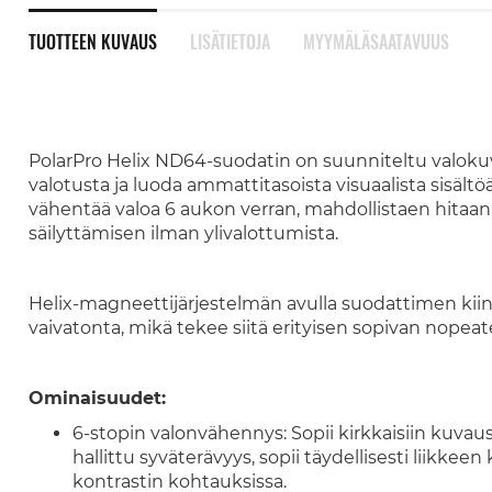
TUOTTEEN KUVAUS
LISÄTIETOJA
MYYMÄLÄSAATAVUUS
PolarPro Helix ND64-suodatin on suunniteltu valokuvaaj
valotusta ja luoda ammattitasoista visuaalista sisält
vähentää valoa 6 aukon verran, mahdollistaen hitaan
säilyttämisen ilman ylivalottumista.
Helix-magneettijärjestelmän avulla suodattimen kii
vaivatonta, mikä tekee siitä erityisen sopivan nopea
Ominaisuudet:
6-stopin valonvähennys: Sopii kirkkaisiin kuvauso
hallittu syväterävyys, sopii täydellisesti liikke
kontrastin kohtauksissa.