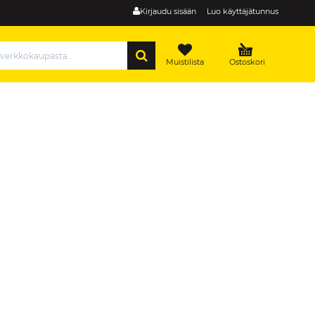
Kirjaudu sisään
Luo käyttäjätunnus
HAE
Muistilista
Ostoskori