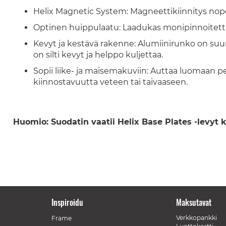
Helix Magnetic System: Magneettikiinnitys nop
Optinen huippulaatu: Laadukas monipinnoitettu l
Kevyt ja kestävä rakenne: Alumiinirunko on suu
on silti kevyt ja helppo kuljettaa.
Sopii liike- ja maisemakuviin: Auttaa luomaan pe
kiinnostavuutta veteen tai taivaaseen.
Huomio: Suodatin vaatii Helix Base Plates -levyt k
Inspiroidu
Maksutavat
Verkkopankki
Frame