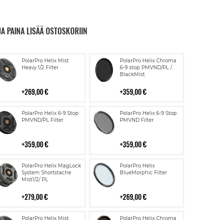
JA PAINA LISÄÄ OSTOSKORIIN
Lisää
Lisää
PolarPro Helix Mist
PolarPro Helix Chroma
ostoskoriin
ostoskoriin
Heavy 1/2 Filter
6-9 stop PMVND/PL /
BlackMist
269,00 €
359,00 €
Lisää
Lisää
PolarPro Helix 6-9 Stop
PolarPro Helix 6-9 Stop
ostoskoriin
ostoskoriin
PMVND/PL Filter
PMVND Filter
359,00 €
359,00 €
Lisää
Lisää
PolarPro Helix MagLock
PolarPro Helix
ostoskoriin
ostoskoriin
System Shortstache
BlueMorphic Filter
Mist1/2/ PL
279,00 €
269,00 €
Lisää
Lisää
PolarPro Helix Mist
PolarPro Helix Chroma