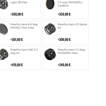
ostoskoriin
ostoskoriin
Light 1/8 Filter
2-5 stop PMVND/PL /
GoldMist
269,00 €
359,00 €
Lisää
Lisää
PolarPro Helix 6-9 Stop
PolarPro Helix CP Starter
ostoskoriin
ostoskoriin
PMVND / Mist Filter
Kit
361,00 €
309,00 €
Lisää
Lisää
PolarPro Helix VND 2-5
PolarPro Helix 2-5 Stop
ostoskoriin
ostoskoriin
stop Kit
PMVND/PL Filter
419,00 €
349,00 €