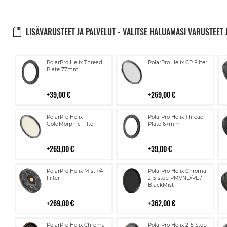
LISÄVARUSTEET JA PALVELUT - VALITSE HALUAMASI VARUSTEET 
Lisää
Lisää
PolarPro Helix Thread
PolarPro Helix CP Filter
ostoskoriin
ostoskoriin
Plate 77mm
39,00 €
269,00 €
Lisää
Lisää
PolarPro Helix
PolarPro Helix Thread
ostoskoriin
ostoskoriin
GoldMorphic Filter
Plate 67mm
269,00 €
39,00 €
Lisää
Lisää
PolarPro Helix Mist 1/4
PolarPro Helix Chroma
ostoskoriin
ostoskoriin
Filter
2-5 stop PMVND/PL /
BlackMist
269,00 €
362,00 €
Lisää
Lisää
PolarPro Helix Chroma
PolarPro Helix 2-5 Stop