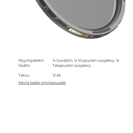
Skip
to
the
Myyntipaketin
1x Suodatin, 1x Etupuolen suojalevy, 1x
beginning
Sisältö
Takapuolen suojalevy
of
Takuu
12 kk
the
images
Näytä kaikki ominaisuudet
gallery