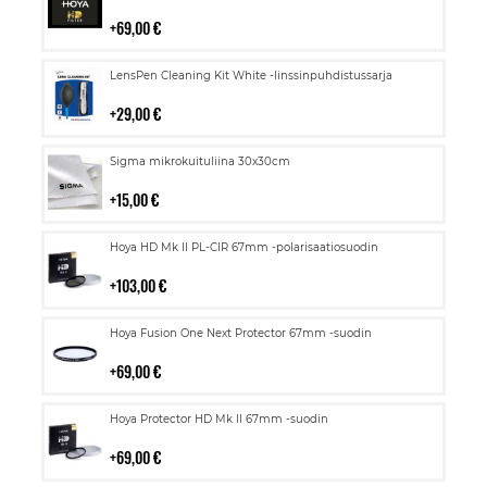
ostoskoriin
69,00 €
Lisää
LensPen Cleaning Kit White -linssinpuhdistussarja
ostoskoriin
29,00 €
Lisää
Sigma mikrokuituliina 30x30cm
ostoskoriin
15,00 €
Lisää
Hoya HD Mk II PL-CIR 67mm -polarisaatiosuodin
ostoskoriin
103,00 €
Lisää
Hoya Fusion One Next Protector 67mm -suodin
ostoskoriin
69,00 €
Lisää
Hoya Protector HD Mk II 67mm -suodin
ostoskoriin
69,00 €