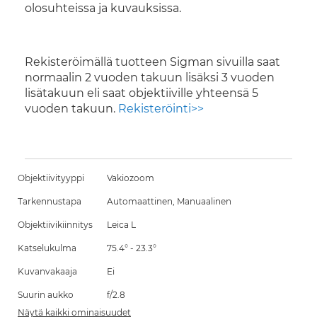
olosuhteissa ja kuvauksissa.
Rekisteröimällä tuotteen Sigman sivuilla saat
normaalin 2 vuoden takuun lisäksi 3 vuoden
lisätakuun eli saat objektiiville yhteensä 5
vuoden takuun.
Rekisteröinti>>
Objektiivityyppi
Vakiozoom
Tarkennustapa
Automaattinen, Manuaalinen
Objektiivikiinnitys
Leica L
Katselukulma
75.4° - 23.3°
Kuvanvakaaja
Ei
Suurin aukko
f/2.8
Näytä kaikki ominaisuudet