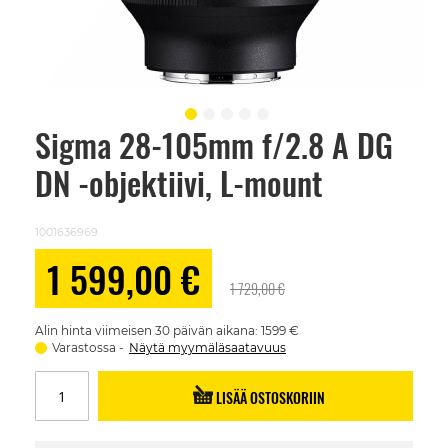
Sigma 28-105mm f/2.8 A DG
Skip
to
DN -objektiivi, L-mount
the
beginning
of
the
1001636969
images
gallery
Alennushinta
1 599,00 €
1 729,00 €
Alin hinta viimeisen 30 päivän aikana: 1599 €
Varastossa
Näytä myymäläsaatavuus
LISÄÄ OSTOSKORIIN