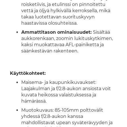
roisketiivis, ja etulinssi on pinnoitettu
vettä ja öljyä hylkivällä kerroksella, mikä
takaa luotettavan suorituskyvyn
haastavissa olosuhteissa.
Ammattitason ominaisuudet:
Sisältää
aukkorenkaan, zoomin lukituskytkimen,
kaksi muokattavaa AFL-painiketta ja
säänkestävän rakenteen.
Käyttökohteet:
Maisema- ja kaupunkikuvaukset:
Laajakulman ja f/2.8-aukon ansiosta voit
kuvata heikossa valaistuksessa ja
hämärässä.
Muotokuvaus: 85-105mm polttovälit
yhdessä f/2.8-aukon kanssa
mahdollistavat upean syväterävyyden ja