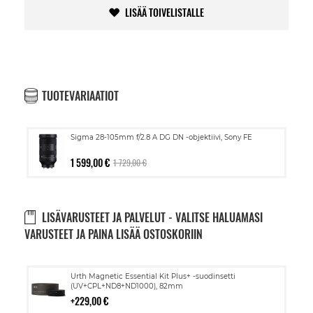
LISÄÄ TOIVELISTALLE
TUOTEVARIAATIOT
Sigma 28-105mm f/2.8 A DG DN -objektiivi, Sony FE
1 599,00 €
1 729,00 €
LISÄVARUSTEET JA PALVELUT - VALITSE HALUAMASI
VARUSTEET JA PAINA LISÄÄ OSTOSKORIIN
Lisää
Urth Magnetic Essential Kit Plus+ -suodinsetti
ostoskoriin
(UV+CPL+ND8+ND1000), 82mm
229,00 €