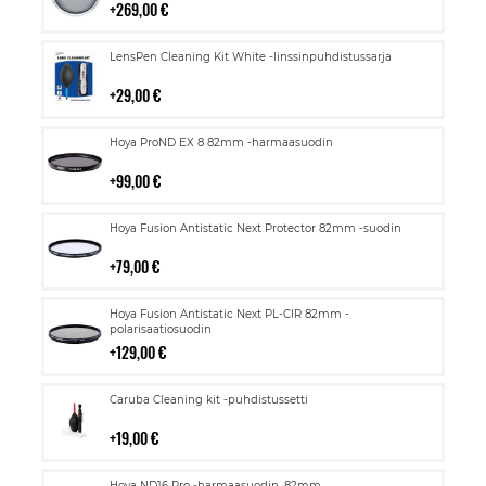
269,00 €
Lisää
LensPen Cleaning Kit White -linssinpuhdistussarja
ostoskoriin
29,00 €
Lisää
Hoya ProND EX 8 82mm -harmaasuodin
ostoskoriin
99,00 €
Lisää
Hoya Fusion Antistatic Next Protector 82mm -suodin
ostoskoriin
79,00 €
Lisää
Hoya Fusion Antistatic Next PL-CIR 82mm -
ostoskoriin
polarisaatiosuodin
129,00 €
Lisää
Caruba Cleaning kit -puhdistussetti
ostoskoriin
19,00 €
Lisää
Hoya ND16 Pro -harmaasuodin, 82mm