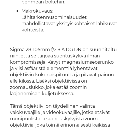
pehmeän bokehin.
Makrokuvaus:
Lähitarkennusominaisuudet
mahdollistavat yksityiskohtaiset lähikuvat
kohteista.
Sigma 28-105mm f/2.8 A DG DN on suunniteltu
niin, että se tarjoaa suorituskykyä ilman
kompromisseja. Kevyt magnesiumseosrunko
ja viisi asfääristä elementtiä lyhentävät
objektiivin kokonaispituutta ja pitävät painon
alle kilossa. Lisäksi objektiivissa on
zoomauslukko, joka estää zoomin
laajenemisen kuljetuksessa.
Tämä objektiivi on täydellinen valinta
valokuvaajille ja videokuvaajille, jotka etsivät
monipuolista ja suorituskykyistä zoom-
objektiivia, joka toimii erinomaisesti kaikissa