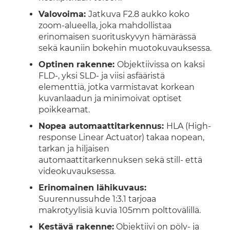
Valovoima:
Jatkuva F2.8 aukko koko
zoom-alueella, joka mahdollistaa
erinomaisen suorituskyvyn hämärässä
sekä kauniin bokehin muotokuvauksessa.
Optinen rakenne:
Objektiivissa on kaksi
FLD-, yksi SLD- ja viisi asfääristä
elementtiä, jotka varmistavat korkean
kuvanlaadun ja minimoivat optiset
poikkeamat.
Nopea automaattitarkennus:
HLA (High-
response Linear Actuator) takaa nopean,
tarkan ja hiljaisen
automaattitarkennuksen sekä still- että
videokuvauksessa.
Erinomainen lähikuvaus:
Suurennussuhde 1:3.1 tarjoaa
makrotyylisiä kuvia 105mm polttovälillä.
Kestävä rakenne:
Objektiivi on pöly- ja