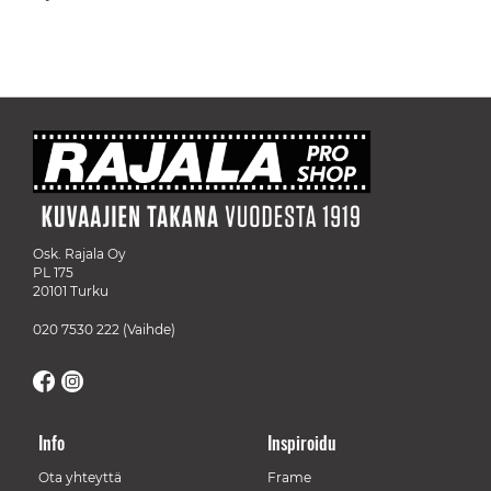
Osk. Rajala Oy
PL 175
20101 Turku
020 7530 222
(Vaihde)
Info
Inspiroidu
Ota yhteyttä
Frame