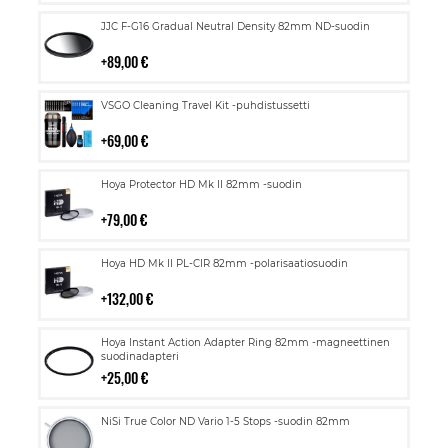
Lisää
JJC F-G16 Gradual Neutral Density 82mm ND-suodin
ostoskoriin
89,00 €
Lisää
VSGO Cleaning Travel Kit -puhdistussetti
ostoskoriin
69,00 €
Lisää
Hoya Protector HD Mk II 82mm -suodin
ostoskoriin
79,00 €
Lisää
Hoya HD Mk II PL-CIR 82mm -polarisaatiosuodin
ostoskoriin
132,00 €
Lisää
Hoya Instant Action Adapter Ring 82mm -magneettinen
ostoskoriin
suodinadapteri
25,00 €
Lisää
NiSi True Color ND Vario 1-5 Stops -suodin 82mm
ostoskoriin