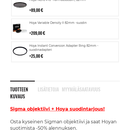
ostoskoriin
89,00 €
Lisää
Hoya Variable Density II 82mm -suodin
ostoskoriin
209,00 €
Lisää
Hoya Instant Conversion Adapter Ring 82mm -
ostoskoriin
suodinadapteri
25,00 €
TUOTTEEN
LISÄTIETOJA
MYYMÄLÄSAATAVUUS
KUVAUS
Sigma objektiivi + Hoya suodintarjous!
Osta kyseinen Sigman objektiivi ja saat Hoyan
suotimista -50% alennuksen.