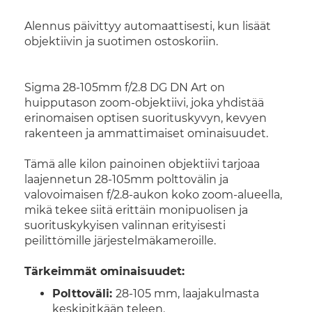
Alennus päivittyy automaattisesti, kun lisäät
objektiivin ja suotimen ostoskoriin.
Sigma 28-105mm f/2.8 DG DN Art on
huipputason zoom-objektiivi, joka yhdistää
erinomaisen optisen suorituskyvyn, kevyen
rakenteen ja ammattimaiset ominaisuudet.
Tämä alle kilon painoinen objektiivi tarjoaa
laajennetun 28-105mm polttovälin ja
valovoimaisen f/2.8-aukon koko zoom-alueella,
mikä tekee siitä erittäin monipuolisen ja
suorituskykyisen valinnan erityisesti
peilittömille järjestelmäkameroille.
Tärkeimmät ominaisuudet:
Polttoväli:
28-105 mm, laajakulmasta
keskipitkään teleen.