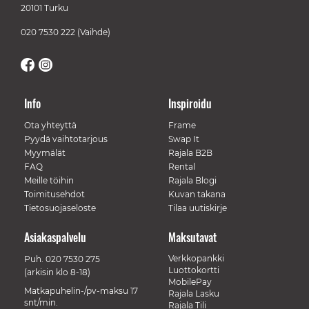
20101 Turku
020 7530 222
(Vaihde)
Info
Inspiroidu
Ota yhteyttä
Frame
Pyydä vaihtotarjous
Swap It
Myymälät
Rajala B2B
FAQ
Rental
Meille töihin
Rajala Blogi
Toimitusehdot
Kuvan takana
Tietosuojaseloste
Tilaa uutiskirje
Asiakaspalvelu
Maksutavat
Verkkopankki
Puh.
020 7530 275
Luottokortti
(arkisin klo 8-18)
MobilePay
Matkapuhelin-/pv-maksu 17
Rajala Lasku
snt/min.
Rajala Tili