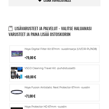
LISÄÄ TOIVELISTALLE
LISÄVARUSTEET JA PALVELUT - VALITSE HALUAMASI
VARUSTEET JA PAINA LISÄÄ OSTOSKORIIN
Lisää
Hoya Digital Filter Kit 67mm -suodinsarja (UV/CIR-PL/ND8)
ostoskoriin
79,00 €
Lisää
VSGO Cleaning Travel Kit -puhdistussetti
ostoskoriin
69,00 €
Lisää
Hoya Fusion Antistatic Next Protector 67mm -suodin
ostoskoriin
71,00 €
Lisää
Hoya Protector HD 67mm -suodin