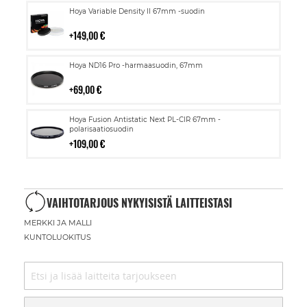
Lisää
Hoya Variable Density II 67mm -suodin
ostoskoriin
149,00 €
Lisää
Hoya ND16 Pro -harmaasuodin, 67mm
ostoskoriin
69,00 €
Lisää
Hoya Fusion Antistatic Next PL-CIR 67mm -
ostoskoriin
polarisaatiosuodin
109,00 €
VAIHTOTARJOUS NYKYISISTÄ LAITTEISTASI
MERKKI JA MALLI
KUNTOLUOKITUS