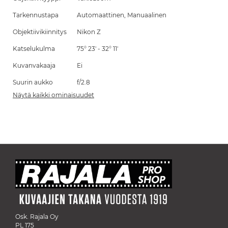
Tarkennustapa
Automaattinen, Manuaalinen
Objektiivikiinnitys
Nikon Z
Katselukulma
75° 23' - 32° 11'
Kuvanvakaaja
Ei
Suurin aukko
f/2.8
Näytä kaikki ominaisuudet
Osk. Rajala Oy
PL 175