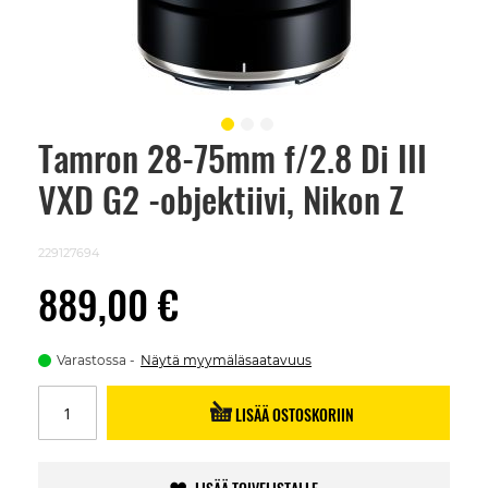
Tamron 28-75mm f/2.8 Di III
Skip
to
VXD G2 -objektiivi, Nikon Z
the
beginning
of
the
229127694
images
gallery
889,00 €
Varastossa
Näytä myymäläsaatavuus
LISÄÄ OSTOSKORIIN