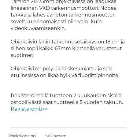
Tamron 28-75mm objektiivissa on laadukas
lineaarinen VXD tarkennusmoottori. Nopea,
tarkka ja lähes äänetön tarkennusmoottori
soveltuu erinomaisesti niin valo- kuin
videokuvaamiseenkin.
Objektiivin lähin tarkennusetäisyys on 18 cm ja
siihen sopii kaikki 67mm kierteellä varustetut
suotimet.
Objektiivi on pöly- ja roiskesuojattu ja sen
etulinssissä on likaa hylkivä fluoriittipinnoite.
Rekisteröimällä tuotteen 2 kuukauden sisällä
ostopäivästä saat tuotteelle 5 vuoden takuun.
Rekisteröinti>>
Objektiivityyppi
Vakiozoom