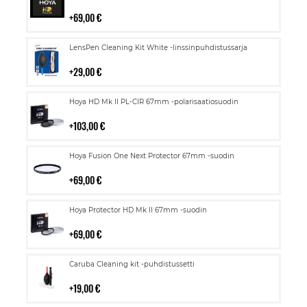
ostoskoriin
69,00 €
Lisää
LensPen Cleaning Kit White -linssinpuhdistussarja
ostoskoriin
29,00 €
Lisää
Hoya HD Mk II PL-CIR 67mm -polarisaatiosuodin
ostoskoriin
103,00 €
Lisää
Hoya Fusion One Next Protector 67mm -suodin
ostoskoriin
69,00 €
Lisää
Hoya Protector HD Mk II 67mm -suodin
ostoskoriin
69,00 €
Lisää
Caruba Cleaning kit -puhdistussetti
ostoskoriin
19,00 €