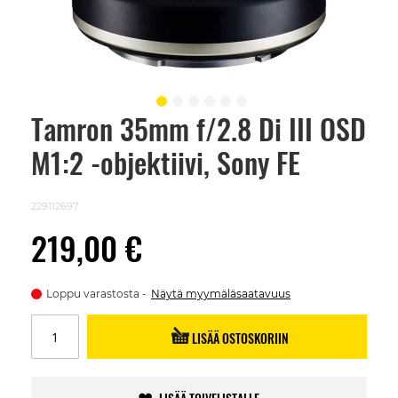
Tamron 35mm f/2.8 Di III OSD
Skip
to
M1:2 -objektiivi, Sony FE
the
beginning
of
the
229112697
images
gallery
219,00 €
Loppu varastosta
Näytä myymäläsaatavuus
LISÄÄ OSTOSKORIIN