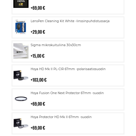
ostoskoriin
69,00 €
Lisää
LensPen Cleaning Kit White -linssinpuhdistussarja
ostoskoriin
29,00 €
Lisää
Sigma mikrokuituliina 30x30cm
ostoskoriin
15,00 €
Lisää
Hoya HD Mk II PL-CIR 67mm -polarisaatiosuodin
ostoskoriin
103,00 €
Lisää
Hoya Fusion One Next Protector 67mm -suodin
ostoskoriin
69,00 €
Lisää
Hoya Protector HD Mk II 67mm -suodin
ostoskoriin
69,00 €