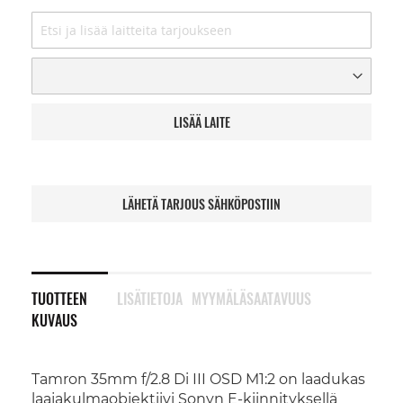
LISÄÄ LAITE
LÄHETÄ TARJOUS SÄHKÖPOSTIIN
TUOTTEEN
LISÄTIETOJA
MYYMÄLÄSAATAVUUS
KUVAUS
Tamron 35mm f/2.8 Di III OSD M1:2 on laadukas
laajakulmaobjektiivi Sonyn E-kiinnityksellä