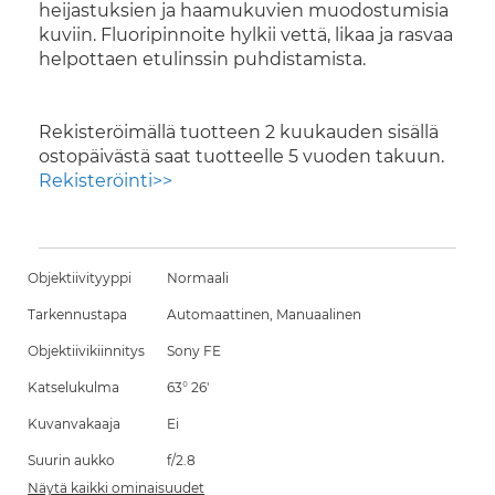
heijastuksien ja haamukuvien muodostumisia
kuviin. Fluoripinnoite hylkii vettä, likaa ja rasvaa
helpottaen etulinssin puhdistamista.
Rekisteröimällä tuotteen 2 kuukauden sisällä
ostopäivästä saat tuotteelle 5 vuoden takuun.
Rekisteröinti>>
Objektiivityyppi
Normaali
Tarkennustapa
Automaattinen, Manuaalinen
Objektiivikiinnitys
Sony FE
Katselukulma
63° 26'
Kuvanvakaaja
Ei
Suurin aukko
f/2.8
Näytä kaikki ominaisuudet