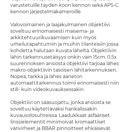
varustetuille täyden koon kennon sekä APS-C
kennon järjestelmäkameroille.
Valovoimainen ja laajakulmainen objektiivi
soveltuu erinomaisesti maisema- ja
arkkitehtuurikuvaamisen kuin myös
urheilutapahtumiin ja muihin tilanteisiin jossa
kohdetta halutaan kuvata läheltä. Objektiivin
lähin tarkennusetäisyys onkin vain 15cm. 0.5x
suurennoksen ansiosta objektiivi tarjoaa lähes
makro-objektiivin tasoisen lähitarkennuksen.
Nopea, tarkka ja lähes äänetön
automaattitarkennus toimii erinomaisesti niin
still- kuin videokuvauksessakin.
Objektiivi on sääsuojattu, jonka ansiosta se
soveltuu käytettäväksi hankalissakin
kuvausolosuhteissa. Laadukkaat asfääriset
linssielementit minimoivat kromaattiset
värivirheet ja BBAR pinnoitteet ehkäisevät