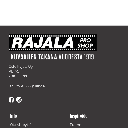
Osk. Rajala Oy
PL 175
20101 Turku
020 7530 222
(Vaihde)
Info
Inspiroidu
Ota yhteyttä
Frame