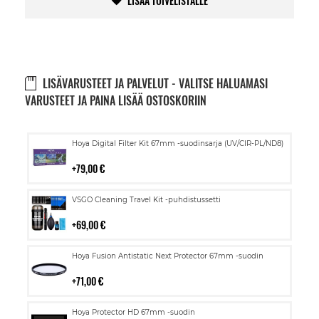
LISÄÄ TOIVELISTALLE
LISÄVARUSTEET JA PALVELUT - VALITSE HALUAMASI
VARUSTEET JA PAINA LISÄÄ OSTOSKORIIN
Lisää
Hoya Digital Filter Kit 67mm -suodinsarja (UV/CIR-PL/ND8)
ostoskoriin
79,00 €
Lisää
VSGO Cleaning Travel Kit -puhdistussetti
ostoskoriin
69,00 €
Lisää
Hoya Fusion Antistatic Next Protector 67mm -suodin
ostoskoriin
71,00 €
Lisää
Hoya Protector HD 67mm -suodin