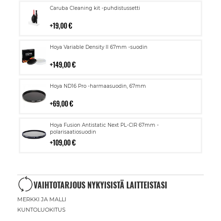
Lisää
Caruba Cleaning kit -puhdistussetti
ostoskoriin
19,00 €
Lisää
Hoya Variable Density II 67mm -suodin
ostoskoriin
149,00 €
Lisää
Hoya ND16 Pro -harmaasuodin, 67mm
ostoskoriin
69,00 €
Lisää
Hoya Fusion Antistatic Next PL-CIR 67mm -
ostoskoriin
polarisaatiosuodin
109,00 €
VAIHTOTARJOUS NYKYISISTÄ LAITTEISTASI
MERKKI JA MALLI
KUNTOLUOKITUS