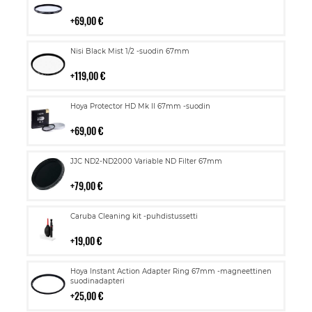
ostoskoriin
69,00 €
Lisää
Nisi Black Mist 1/2 -suodin 67mm
ostoskoriin
119,00 €
Lisää
Hoya Protector HD Mk II 67mm -suodin
ostoskoriin
69,00 €
Lisää
JJC ND2-ND2000 Variable ND Filter 67mm
ostoskoriin
79,00 €
Lisää
Caruba Cleaning kit -puhdistussetti
ostoskoriin
19,00 €
Lisää
Hoya Instant Action Adapter Ring 67mm -magneettinen
ostoskoriin
suodinadapteri
25,00 €