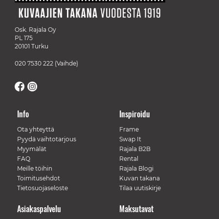
Osk. Rajala Oy
PL 175
20101 Turku
020 7530 222
(Vaihde)
Info
Inspiroidu
Ota yhteyttä
Frame
Pyydä vaihtotarjous
Swap It
Myymälät
Rajala B2B
FAQ
Rental
Meille töihin
Rajala Blogi
Toimitusehdot
Kuvan takana
Tietosuojaseloste
Tilaa uutiskirje
Asiakaspalvelu
Maksutavat