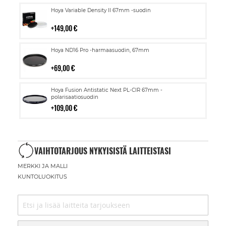
Lisää
Hoya Variable Density II 67mm -suodin
ostoskoriin
149,00 €
Lisää
Hoya ND16 Pro -harmaasuodin, 67mm
ostoskoriin
69,00 €
Lisää
Hoya Fusion Antistatic Next PL-CIR 67mm -
ostoskoriin
polarisaatiosuodin
109,00 €
VAIHTOTARJOUS NYKYISISTÄ LAITTEISTASI
MERKKI JA MALLI
KUNTOLUOKITUS