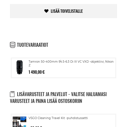
LISÄÄ TOIVELISTALLE
TUOTEVARIAATIOT
Tamron 50-400mm f/4.5-6.3 Di III VC VXD -objektiivi, Nikon
Z
1 490,00 €
LISÄVARUSTEET JA PALVELUT - VALITSE HALUAMASI
VARUSTEET JA PAINA LISÄÄ OSTOSKORIIN
Lisää
VSGO Cleaning Travel Kit -puhdistussetti
ostoskoriin