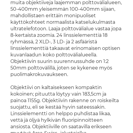
muita objektiiveja laajemman polttovälialueen,
50-400mm yleisemmän 100-400mm sijaan,
mahdollistaen erittäin monipuoliset
käyttökohteet normaalista katselukulmasta
ultratelefotoon. Laaja polttovälialue vastaa jopa
8-kertaista zoomia. 24 linssielementtiä 18
ryhmässä, 2 XLD-, 3 LD- ja 2 asfääristä
linssielementtiä takaavat erinomaisen optisen
kuvanlaadun koko polttovälialueella.
Objektiivin suurin suurennussuhde on 1:2
50mm polttovälillä, joten se kykenee myös
puolimakrokuvaukseen.
Objektiivi on kaltaisekseen kompaktin
kokoinen; pituutta löytyy vain 183,5cm ja
painoa 1155g. Objektiivin rakenne on roiskeilta
suojattu, eli se kestää hyvin sateessakin.
Linssielementti on helppo puhdistaa likaa,
vettä jä öljyä hylkivän fluoripinnoitteen
ansiosta. Objektiiville on saatavilla erikseen