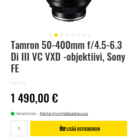
Tamron 50-400mm f/4.5-6.3
Skip
to
Di III VC VXD -objektiivi, Sony
the
beginning
of
FE
the
images
gallery
229121142
1 490,00 €
Varastossa
Näytä myymäläsaatavuus
LISÄÄ OSTOSKORIIN