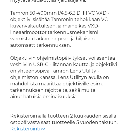
myytävä Arca-Swiss -jalustajalka.
Tamron 50-400mm f/4.5-6.3 Di III VC VXD -
objektiivi sisältää Tamronin tehokkaan VC
kuvanvakautuksen, ja maineikas VXD-
lineaarimoottoritarkennusmekanismi
varmistaa tarkan, nopean ja hiljaisen
automaattitarkennuksen.
Objektiivin ohjelmistopäivitykset voi asentaa
vesitiiviin USB-C -liitännän kautta, ja objektiivi
on yhteensopiva Tamron Lens Utility -
ohjelmiston kanssa. Lens Utilityn avulla on
mahdollista määrittää objektiiville esim.
tarkennuksen rajoitteita, sekä muita
ainutlaatuisia ominaisuuksia.
Rekisteröimällä tuotteen 2 kuukauden sisällä
ostopäivästä saat tuotteelle 5 vuoden takuun.
Rekisteröinti>>