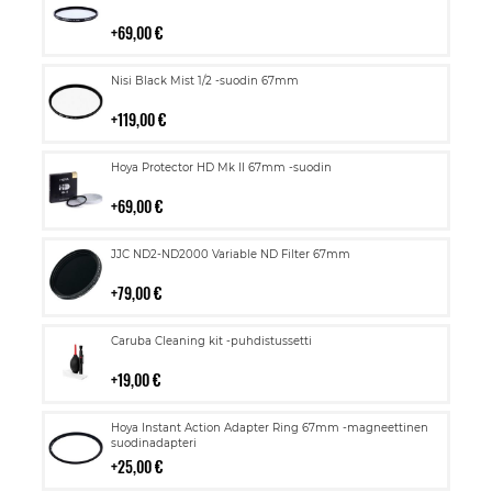
ostoskoriin
69,00 €
Lisää
Nisi Black Mist 1/2 -suodin 67mm
ostoskoriin
119,00 €
Lisää
Hoya Protector HD Mk II 67mm -suodin
ostoskoriin
69,00 €
Lisää
JJC ND2-ND2000 Variable ND Filter 67mm
ostoskoriin
79,00 €
Lisää
Caruba Cleaning kit -puhdistussetti
ostoskoriin
19,00 €
Lisää
Hoya Instant Action Adapter Ring 67mm -magneettinen
ostoskoriin
suodinadapteri
25,00 €