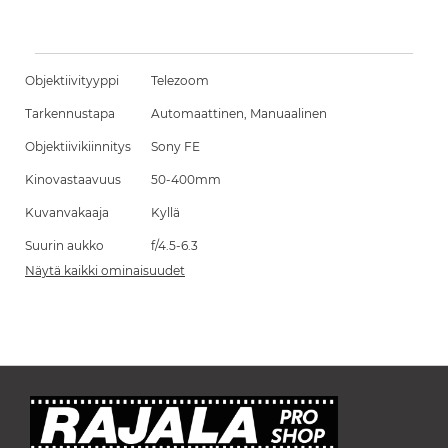
Objektiivityyppi
Telezoom
Tarkennustapa
Automaattinen, Manuaalinen
Objektiivikiinnitys
Sony FE
Kinovastaavuus
50-400mm
Kuvanvakaaja
Kyllä
Suurin aukko
f/4.5-6.3
Näytä kaikki ominaisuudet