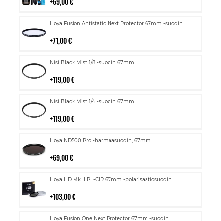
69,00 €
Lisää
Hoya Fusion Antistatic Next Protector 67mm -suodin
ostoskoriin
71,00 €
Lisää
Nisi Black Mist 1/8 -suodin 67mm
ostoskoriin
119,00 €
Lisää
Nisi Black Mist 1/4 -suodin 67mm
ostoskoriin
119,00 €
Lisää
Hoya ND500 Pro -harmaasuodin, 67mm
ostoskoriin
69,00 €
Lisää
Hoya HD Mk II PL-CIR 67mm -polarisaatiosuodin
ostoskoriin
103,00 €
Lisää
Hoya Fusion One Next Protector 67mm -suodin