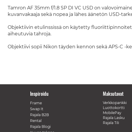
Tamron AF 35mm f/1.8 SP DI VC USD on valovoimainen k
kuvanvakaaja sekä nopea ja lähes äänetön USD-tark
Objektiivin etulinssissä on käytetty fluoriittipinnoitett
aiheutuvia tahroja.
Objektiivi sopii Nikon täyden kennon sekä APS-C -k
Inspiroidu
Maksutavat
Verkkopankki
Frame
Luottokortti
Swap It
MobilePay
Rajala B2B
Rajala Lasku
Rental
Rajala Tili
Rajala Blogi