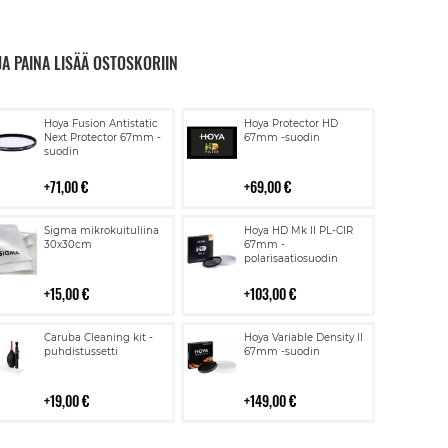
JA PAINA LISÄÄ OSTOSKORIIN
Lisää
Lisää
Hoya Fusion Antistatic
Hoya Protector HD
ostoskoriin
ostoskoriin
Next Protector 67mm -
67mm -suodin
suodin
71,00 €
69,00 €
Lisää
Lisää
Sigma mikrokuituliina
Hoya HD Mk II PL-CIR
ostoskoriin
ostoskoriin
30x30cm
67mm -
polarisaatiosuodin
15,00 €
103,00 €
Lisää
Lisää
Caruba Cleaning kit -
Hoya Variable Density II
ostoskoriin
ostoskoriin
puhdistussetti
67mm -suodin
19,00 €
149,00 €