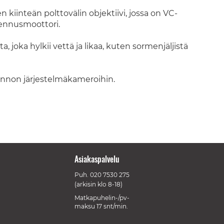
iinteän polttovälin objektiivi, jossa on VC-
ennusmoottori.
a, joka hylkii vettä ja likaa, kuten sormenjäljistä
ennon järjestelmäkameroihin.
Asiakaspalvelu
Puh.
020 7530 275
(arkisin klo 8-18)
Matkapuhelin-/pv-
maksu 17 snt/min.