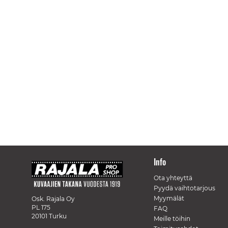
Info
Ota yhteyttä
Pyydä vaihtotarjous
Myymälät
Osk. Rajala Oy
PL 175
FAQ
20101 Turku
Meille töihin