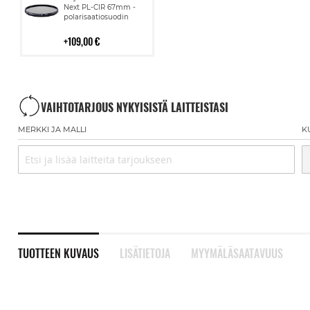
ostoskoriin
Next PL-CIR 67mm -
polarisaatiosuodin
109,00 €
VAIHTOTARJOUS NYKYISISTÄ LAITTEISTASI
MERKKI JA MALLI
K
TUOTTEEN KUVAUS
LISÄTIETOJA
MYYMÄLÄSAATAVUUS