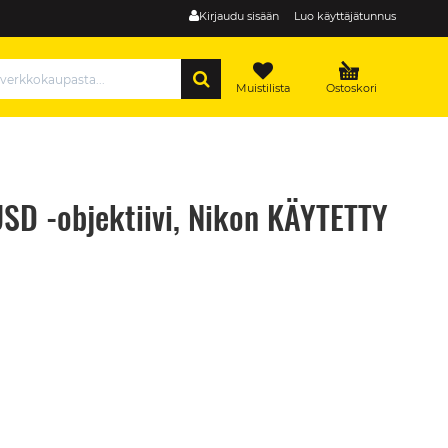
Kirjaudu sisään
Luo käyttäjätunnus
HAE
Muistilista
Ostoskori
SD -objektiivi, Nikon KÄYTETTY