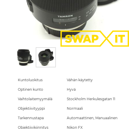
Skip
to
the
Kuntoluokitus
Vähän käytetty
beginning
Optinen kunto
Hyvä
of
the
Vaihtolaitemyymälä
Stockholm Herkulesgatan 11
images
gallery
Objektiivityyppi
Normaali
Tarkennustapa
Automaattinen, Manuaalinen
Objektiivikiinnitys
Nikon FX