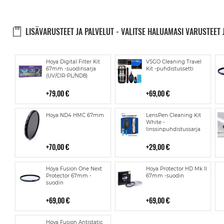
LISÄVARUSTEET JA PALVELUT - VALITSE HALUAMASI VARUSTEET 
Lisää
Lisää
Hoya Digital Filter Kit
VSGO Cleaning Travel
ostoskoriin
ostoskoriin
67mm -suodinsarja
Kit -puhdistussetti
(UV/CIR-PL/ND8)
79,00 €
69,00 €
Lisää
Lisää
Hoya ND4 HMC 67mm
LensPen Cleaning Kit
ostoskoriin
ostoskoriin
White -
linssinpuhdistussarja
70,00 €
29,00 €
Lisää
Lisää
Hoya Fusion One Next
Hoya Protector HD Mk II
ostoskoriin
ostoskoriin
Protector 67mm -
67mm -suodin
suodin
69,00 €
69,00 €
Lisää
Hoya Fusion Antistatic