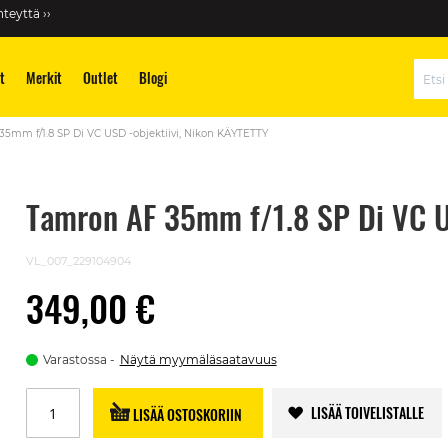
teyttä ››
t
Merkit
Outlet
Blogi
Hae
5mm f/1.8 SP Di VC USD -objektiivi, Nikon KÄYTETTY
Tamron AF 35mm f/1.8 SP Di VC U
VL_007_229104904
349,00 €
Varastossa
Näytä myymäläsaatavuus
LISÄÄ TOIVELISTALLE
LISÄÄ OSTOSKORIIN