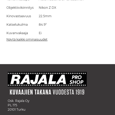
Objektiivikiinnitys
Nikon Z DX
Kinovastaavuus
22.5mm
Katselukulma
84.9°
Kuvanvakaaja
Ei
Näytä kaikki ominaisuudet
Osk. Rajala Oy
PL 175
20101 Turku