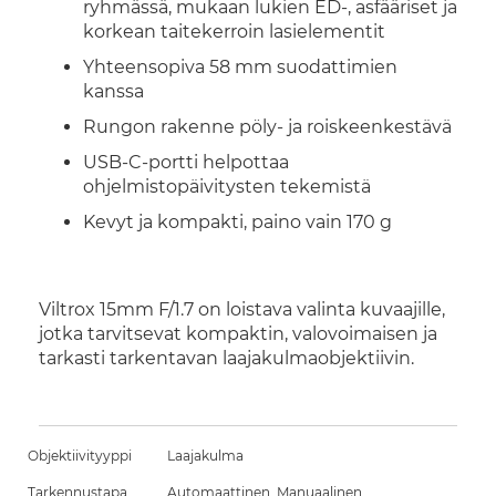
ryhmässä, mukaan lukien ED-, asfääriset ja
korkean taitekerroin lasielementit
Yhteensopiva 58 mm suodattimien
kanssa
Rungon rakenne pöly- ja roiskeenkestävä
USB-C-portti helpottaa
ohjelmistopäivitysten tekemistä
Kevyt ja kompakti, paino vain 170 g
Viltrox 15mm F/1.7 on loistava valinta kuvaajille,
jotka tarvitsevat kompaktin, valovoimaisen ja
tarkasti tarkentavan laajakulmaobjektiivin.
Objektiivityyppi
Laajakulma
Tarkennustapa
Automaattinen, Manuaalinen