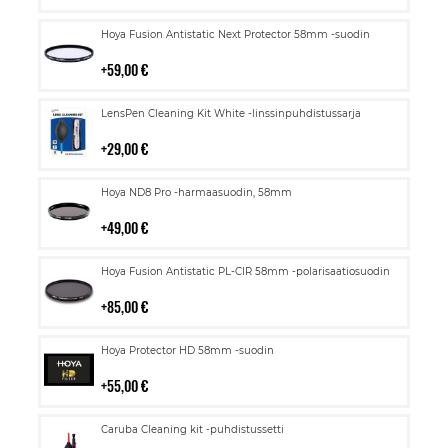
Lisää
Hoya Fusion Antistatic Next Protector 58mm -suodin
ostoskoriin
59,00 €
Lisää
LensPen Cleaning Kit White -linssinpuhdistussarja
ostoskoriin
29,00 €
Lisää
Hoya ND8 Pro -harmaasuodin, 58mm
ostoskoriin
49,00 €
Lisää
Hoya Fusion Antistatic PL-CIR 58mm -polarisaatiosuodin
ostoskoriin
85,00 €
Lisää
Hoya Protector HD 58mm -suodin
ostoskoriin
55,00 €
Lisää
Caruba Cleaning kit -puhdistussetti
ostoskoriin