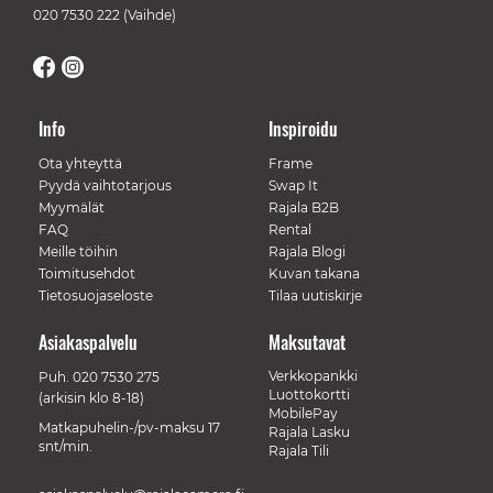
020 7530 222
(Vaihde)
Info
Inspiroidu
Ota yhteyttä
Frame
Pyydä vaihtotarjous
Swap It
Myymälät
Rajala B2B
FAQ
Rental
Meille töihin
Rajala Blogi
Toimitusehdot
Kuvan takana
Tietosuojaseloste
Tilaa uutiskirje
Asiakaspalvelu
Maksutavat
Verkkopankki
Puh.
020 7530 275
Luottokortti
(arkisin klo 8-18)
MobilePay
Matkapuhelin-/pv-maksu 17
Rajala Lasku
snt/min.
Rajala Tili