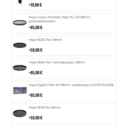
19,00 €
Lisää
Hoya Fusion Antistatic Next PL-CIR 58mm -
ostoskoriin
polarisaatiosuodin
85,00 €
Lisää
Hoya ND32 Pro1 58mm
ostoskoriin
59,00 €
Lisää
Hoya ND64 Pro -harmaasuodin, 58mm
ostoskoriin
65,00 €
Lisää
Hoya Digital Filter Kit 58mm -suodinsarja (UV/CIR-PL/ND8)
ostoskoriin
65,00 €
Lisää
Hoya ND16 Pro 58mm
ostoskoriin
59,00 €