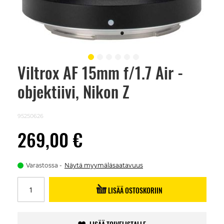
Viltrox AF 15mm f/1.7 Air -
Skip
to
objektiivi, Nikon Z
the
beginning
of
the
95250626
images
gallery
269,00 €
Varastossa
Näytä myymäläsaatavuus
LISÄÄ OSTOSKORIIN