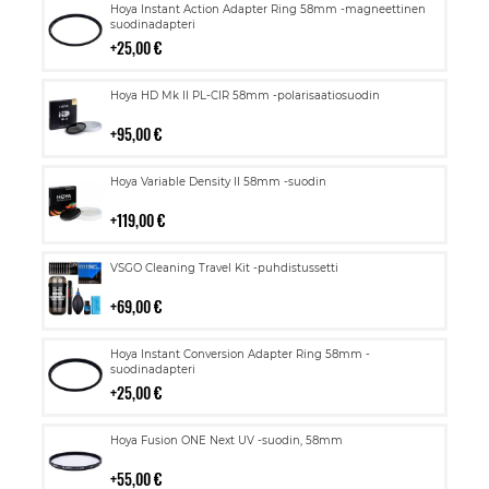
Lisää
Hoya Instant Action Adapter Ring 58mm -magneettinen
ostoskoriin
suodinadapteri
25,00 €
Lisää
Hoya HD Mk II PL-CIR 58mm -polarisaatiosuodin
ostoskoriin
95,00 €
Lisää
Hoya Variable Density II 58mm -suodin
ostoskoriin
119,00 €
Lisää
VSGO Cleaning Travel Kit -puhdistussetti
ostoskoriin
69,00 €
Lisää
Hoya Instant Conversion Adapter Ring 58mm -
ostoskoriin
suodinadapteri
25,00 €
Lisää
Hoya Fusion ONE Next UV -suodin, 58mm
ostoskoriin
55,00 €