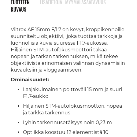
TUOTTEEN
LISÄTIETOJA
MYYMÄLÄSAATAVUUS
KUVAUS
Viltrox AF 15mm F/1.7 on kevyt, kroppikennoille
suunniteltu objektiivi, joka tuottaa tarkkoja ja
luonnollisia kuvia suuressa F1.7-aukossa.
Hiljainen STM-autofokusmoottori takaa
nopean ja tarkan tarkennuksen, mikä tekee
objektiivista erinomaisen valinnan dynaamisiin
kuvauksiin ja vloggaamiseen.
Ominaisuudet:
Laajakulmainen polttoväli 15 mm ja suuri
F1.7-aukko
Hiljainen STM-autofokusmoottori, nopea
ja tarkka tarkennus
Lyhin tarkennusetäisyys noin 0,23 m
Optiikka koostuu 12 elementistä 10