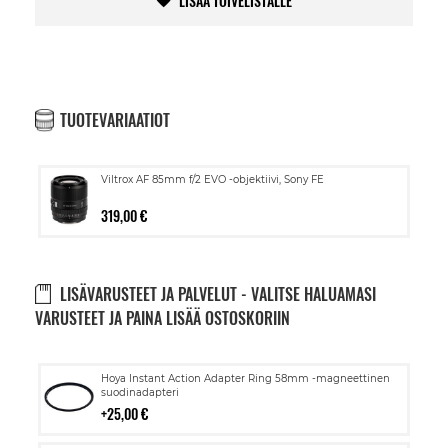
LISÄÄ TOIVELISTALLE
TUOTEVARIAATIOT
Viltrox AF 85mm f/2 EVO -objektiivi, Sony FE
319,00 €
LISÄVARUSTEET JA PALVELUT - VALITSE HALUAMASI
VARUSTEET JA PAINA LISÄÄ OSTOSKORIIN
Lisää
Hoya Instant Action Adapter Ring 58mm -magneettinen
ostoskoriin
suodinadapteri
25,00 €