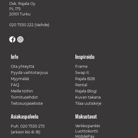
Osk. Rajala Oy
PL 175
20101 Turku
020 7530 222
(Vaihde)
Info
Inspiroidu
Ota yhteyttä
Frame
Pyydä vaihtotarjous
Swap It
Myymälät
Rajala B2B
FAQ
Rental
Meille töihin
Rajala Blogi
Toimitusehdot
Kuvan takana
Tietosuojaseloste
Tilaa uutiskirje
Asiakaspalvelu
Maksutavat
Verkkopankki
Puh.
020 7530 275
Luottokortti
(arkisin klo 8-18)
MobilePay