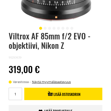
Viltrox AF 85mm f/2 EVO -
Skip
to
objektiivi, Nikon Z
the
beginning
of
the
95250639
images
gallery
319,00 €
Varastossa
Näytä myymäläsaatavuus
LISÄÄ OSTOSKORIIN