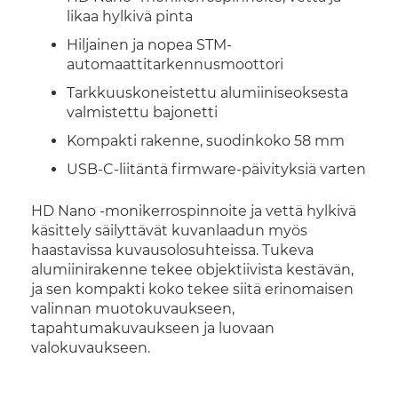
likaa hylkivä pinta
Hiljainen ja nopea STM-
automaattitarkennusmoottori
Tarkkuuskoneistettu alumiiniseoksesta
valmistettu bajonetti
Kompakti rakenne, suodinkoko 58 mm
USB-C-liitäntä firmware-päivityksiä varten
HD Nano -monikerrospinnoite ja vettä hylkivä
käsittely säilyttävät kuvanlaadun myös
haastavissa kuvausolosuhteissa. Tukeva
alumiinirakenne tekee objektiivista kestävän,
ja sen kompakti koko tekee siitä erinomaisen
valinnan muotokuvaukseen,
tapahtumakuvaukseen ja luovaan
valokuvaukseen.