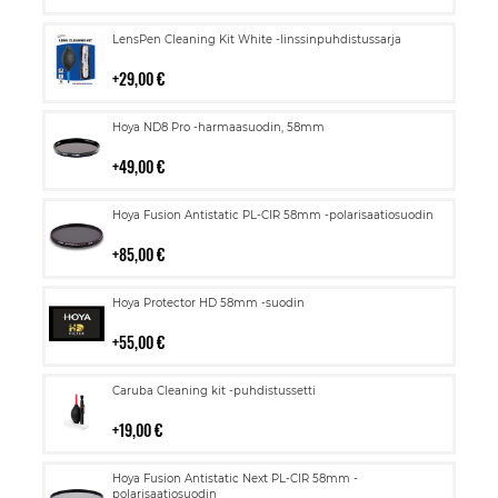
Lisää
LensPen Cleaning Kit White -linssinpuhdistussarja
ostoskoriin
29,00 €
Lisää
Hoya ND8 Pro -harmaasuodin, 58mm
ostoskoriin
49,00 €
Lisää
Hoya Fusion Antistatic PL-CIR 58mm -polarisaatiosuodin
ostoskoriin
85,00 €
Lisää
Hoya Protector HD 58mm -suodin
ostoskoriin
55,00 €
Lisää
Caruba Cleaning kit -puhdistussetti
ostoskoriin
19,00 €
Lisää
Hoya Fusion Antistatic Next PL-CIR 58mm -
ostoskoriin
polarisaatiosuodin