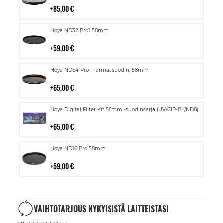
85,00 €
Lisää
Hoya ND32 Pro1 58mm
ostoskoriin
59,00 €
Lisää
Hoya ND64 Pro -harmaasuodin, 58mm
ostoskoriin
65,00 €
Lisää
Hoya Digital Filter Kit 58mm -suodinsarja (UV/CIR-PL/ND8)
ostoskoriin
65,00 €
Lisää
Hoya ND16 Pro 58mm
ostoskoriin
59,00 €
VAIHTOTARJOUS NYKYISISTÄ LAITTEISTASI