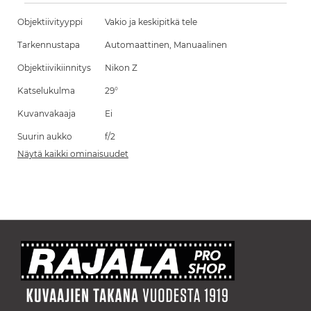
Objektiivityyppi
Vakio ja keskipitkä tele
Tarkennustapa
Automaattinen, Manuaalinen
Objektiivikiinnitys
Nikon Z
Katselukulma
29°
Kuvanvakaaja
Ei
Suurin aukko
f/2
Näytä kaikki ominaisuudet