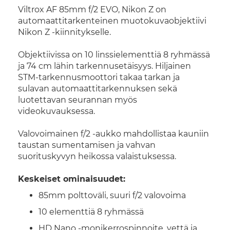
Viltrox AF 85mm f/2 EVO, Nikon Z on
automaattitarkenteinen muotokuvaobjektiivi
Nikon Z -kiinnitykselle.
Objektiivissa on 10 linssielementtiä 8 ryhmässä
ja 74 cm lähin tarkennusetäisyys. Hiljainen
STM-tarkennusmoottori takaa tarkan ja
sulavan automaattitarkennuksen sekä
luotettavan seurannan myös
videokuvauksessa.
Valovoimainen f/2 -aukko mahdollistaa kauniin
taustan sumentamisen ja vahvan
suorituskyvyn heikossa valaistuksessa.
Keskeiset ominaisuudet:
85mm polttoväli, suuri f/2 valovoima
10 elementtiä 8 ryhmässä
HD Nano -monikerrospinnoite, vettä ja