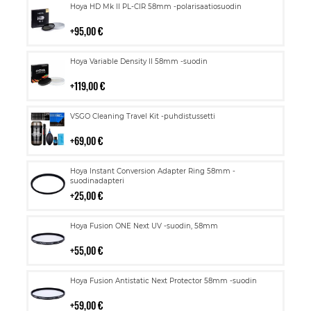
Lisää
Hoya HD Mk II PL-CIR 58mm -polarisaatiosuodin
ostoskoriin
95,00 €
Lisää
Hoya Variable Density II 58mm -suodin
ostoskoriin
119,00 €
Lisää
VSGO Cleaning Travel Kit -puhdistussetti
ostoskoriin
69,00 €
Lisää
Hoya Instant Conversion Adapter Ring 58mm -
ostoskoriin
suodinadapteri
25,00 €
Lisää
Hoya Fusion ONE Next UV -suodin, 58mm
ostoskoriin
55,00 €
Lisää
Hoya Fusion Antistatic Next Protector 58mm -suodin
ostoskoriin
59,00 €