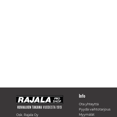
Info
Ota yhteyttä
Pyydä vaihtotarjous
Myymälät
Osk. Rajala Oy