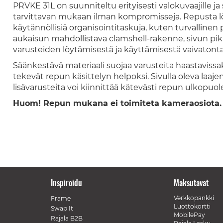
PRVKE 31L on suunniteltu erityisesti valokuvaajille ja s
tarvittavan mukaan ilman kompromisseja. Repusta l
käytännöllisiä organisointitaskuja, kuten turvallinen 
aukaisun mahdollistava clamshell-rakenne, sivun pika
varusteiden löytämisestä ja käyttämisestä vaivatonta
Säänkestävä materiaali suojaa varusteita haastaviss
tekevät repun käsittelyn helpoksi. Sivulla oleva laajen
lisävarusteita voi kiinnittää kätevästi repun ulkopuole
Huom! Repun mukana ei toimiteta kameraosiota.
Inspiroidu
Maksutavat
Verkkopankki
Frame
Luottokortti
Swap It
MobilePay
Rajala B2B