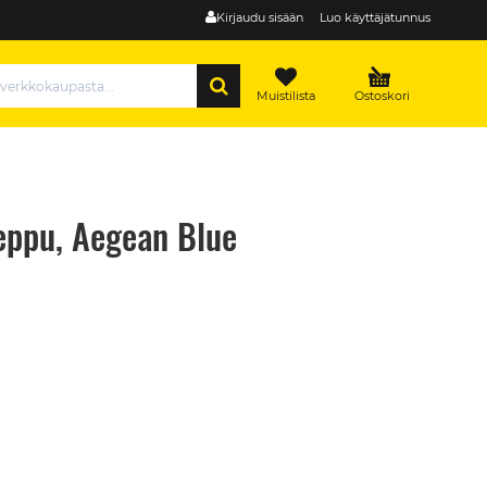
Kirjaudu sisään
Luo käyttäjätunnus
HAE
Muistilista
Ostoskori
ppu, Aegean Blue