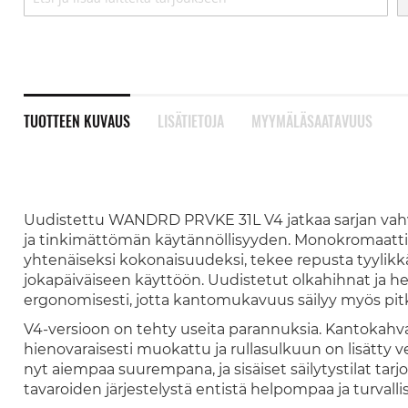
TUOTTEEN KUVAUS
LISÄTIETOJA
MYYMÄLÄSAATAVUUS
Uudistettu WANDRD PRVKE 31L V4 jatkaa sarjan vah
ja tinkimättömän käytännöllisyyden. Monokromaattine
yhtenäiseksi kokonaisuudeksi, tekee repusta tyylikkä
jokapäiväiseen käyttöön. Uudistetut olkahihnat ja h
ergonomisesti, jotta kantomukavuus säilyy myös pit
V4-versioon on tehty useita parannuksia. Kantokahva
hienovaraisesti muokattu ja rullasulkuun on lisätty 
nyt aiempaa suurempana, ja sisäiset säilytystilat ta
tavaroiden järjestelystä entistä helpompaa ja turvall