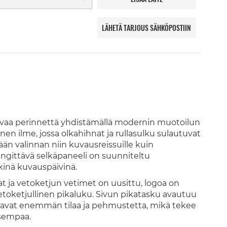
LÄHETÄ TARJOUS SÄHKÖPOSTIIN
vaa perinnettä yhdistämällä modernin muotoilun
n ilme, jossa olkahihnat ja rullasulku sulautuvat
än valinnan niin kuvausreissuille kuin
engittävä selkäpaneeli on suunniteltu
kinä kuvauspäivinä.
t ja vetoketjun vetimet on uusittu, logoa on
vetoketjullinen pikaluku. Sivun pikatasku avautuu
rjoavat enemmän tilaa ja pehmustetta, mikä tekee
isempaa.