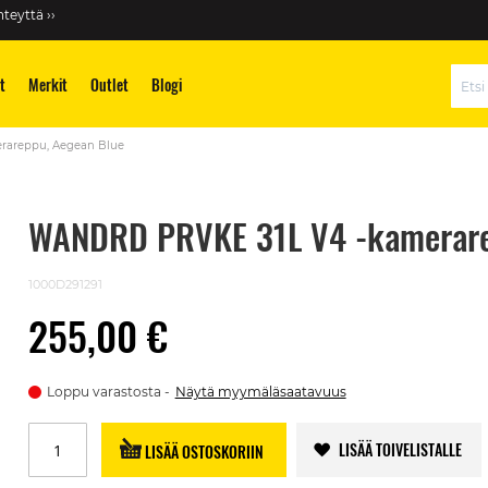
teyttä ››
t
Merkit
Outlet
Blogi
Hae
rareppu, Aegean Blue
WANDRD PRVKE 31L V4 -kamerare
1000D291291
255,00 €
Loppu varastosta
Näytä myymäläsaatavuus
LISÄÄ TOIVELISTALLE
LISÄÄ OSTOSKORIIN