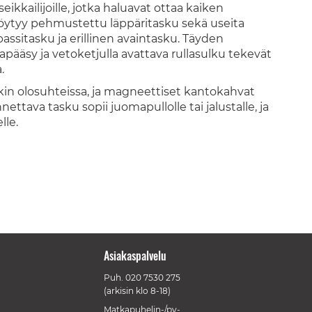
eikkailijoille, jotka haluavat ottaa kaiken
öytyy pehmustettu läppäritasku sekä useita
passitasku ja erillinen avaintasku. Täyden
pääsy ja vetoketjulla avattava rullasulku tekevät
.
akin olosuhteissa, ja magneettiset kantokahvat
nettava tasku sopii juomapullolle tai jalustalle, ja
lle.
Asiakaspalvelu
Puh.
020 7530 275
(arkisin klo 8-18)
Matkapuhelin-/pv-