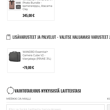
Photo Bundle -
kamerareppu, Atacama
Clay
345,00 €
LISÄVARUSTEET JA PALVELUT - VALITSE HALUAMASI VARUSTEET 
Lisää
WANDRD Essential+
ostoskoriin
Camera Cube V2 -
tilanjakaja (PRVKE 31L)
79,00 €
VAIHTOTARJOUS NYKYISISTÄ LAITTEISTASI
MERKKI JA MALLI
K