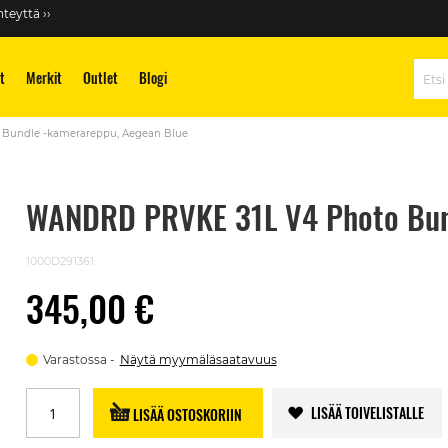
teyttä ››
t
Merkit
Outlet
Blogi
Hae
Bundle -kamerareppu, Aegean Blue
WANDRD PRVKE 31L V4 Photo Bund
1000D291361
345,00 €
Varastossa
Näytä myymäläsaatavuus
LISÄÄ TOIVELISTALLE
LISÄÄ OSTOSKORIIN