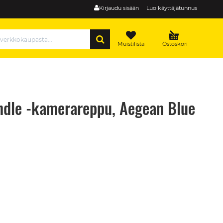
Kirjaudu sisään
Luo käyttäjätunnus
HAE
Muistilista
Ostoskori
le -kamerareppu, Aegean Blue