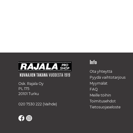
Info
Ota yhteyttä
Pyydä vaihtotarjous
Myymälät
Osk. Rajala Oy
PL 175
FAQ
20101 Turku
Meille töihin
Toimitusehdot
020 7530 222
(Vaihde)
Tietosuojaseloste