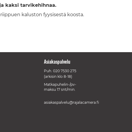
ja kaksi tarvikehihnaa.
riippuen kaluston fyysisestä koosta.
Asiakaspalvelu
Puh.
020 7530 275
(arkisin klo 8-18)
Matkapuhelin-/pv-
maksu 17 snt/min.
asiakaspalvelu@rajalacamera.fi