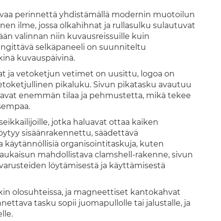
vaa perinnettä yhdistämällä modernin muotoilun
n ilme, jossa olkahihnat ja rullasulku sulautuvat
än valinnan niin kuvausreissuille kuin
engittävä selkäpaneeli on suunniteltu
kinä kuvauspäivinä.
t ja vetoketjun vetimet on uusittu, logoa on
vetoketjullinen pikaluku. Sivun pikatasku avautuu
rjoavat enemmän tilaa ja pehmustetta, mikä tekee
isempaa.
eikkailijoille, jotka haluavat ottaa kaiken
öytyy sisäänrakennettu, säädettävä
käytännöllisiä organisointitaskuja, kuten
en aukaisun mahdollistava clamshell-rakenne, sivun
 varusteiden löytämisestä ja käyttämisestä
akin olosuhteissa, ja magneettiset kantokahvat
nettava tasku sopii juomapullolle tai jalustalle, ja
lle.