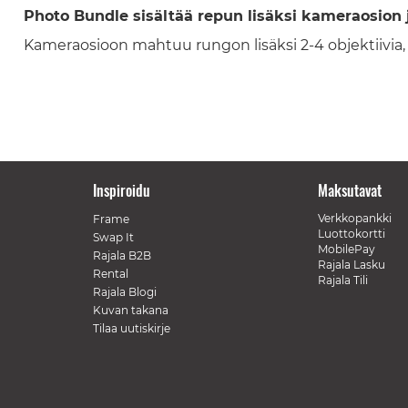
Photo Bundle sisältää repun lisäksi kameraosion 
Kameraosioon mahtuu rungon lisäksi 2-4 objektiivia, 
Inspiroidu
Maksutavat
Verkkopankki
Frame
Luottokortti
Swap It
MobilePay
Rajala B2B
Rajala Lasku
Rental
Rajala Tili
Rajala Blogi
Kuvan takana
Tilaa uutiskirje