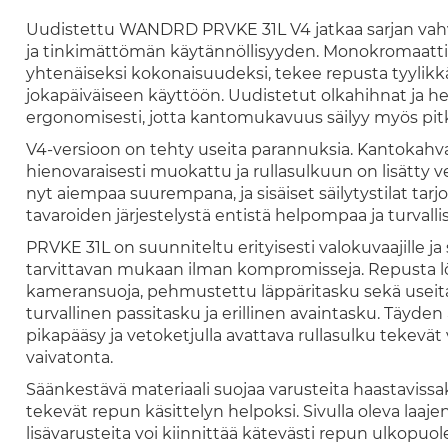
Uudistettu WANDRD PRVKE 31L V4 jatkaa sarjan vah
ja tinkimättömän käytännöllisyyden. Monokromaattine
yhtenäiseksi kokonaisuudeksi, tekee repusta tyylikkä
jokapäiväiseen käyttöön. Uudistetut olkahihnat ja h
ergonomisesti, jotta kantomukavuus säilyy myös pit
V4-versioon on tehty useita parannuksia. Kantokahva
hienovaraisesti muokattu ja rullasulkuun on lisätty 
nyt aiempaa suurempana, ja sisäiset säilytystilat ta
tavaroiden järjestelystä entistä helpompaa ja turvall
PRVKE 31L on suunniteltu erityisesti valokuvaajille ja s
tarvittavan mukaan ilman kompromisseja. Repusta l
kameransuoja, pehmustettu läppäritasku sekä useita 
turvallinen passitasku ja erillinen avaintasku. Täyd
pikapääsy ja vetoketjulla avattava rullasulku tekevät
vaivatonta.
Säänkestävä materiaali suojaa varusteita haastaviss
tekevät repun käsittelyn helpoksi. Sivulla oleva laajen
lisävarusteita voi kiinnittää kätevästi repun ulkopuole