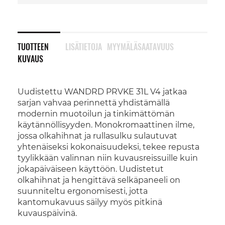
TUOTTEEN
LISÄTIETOJA
MYYMÄLÄSAATAVUUS
KUVAUS
Uudistettu WANDRD PRVKE 31L V4 jatkaa
sarjan vahvaa perinnettä yhdistämällä
modernin muotoilun ja tinkimättömän
käytännöllisyyden. Monokromaattinen ilme,
jossa olkahihnat ja rullasulku sulautuvat
yhtenäiseksi kokonaisuudeksi, tekee repusta
tyylikkään valinnan niin kuvausreissuille kuin
jokapäiväiseen käyttöön. Uudistetut
olkahihnat ja hengittävä selkäpaneeli on
suunniteltu ergonomisesti, jotta
kantomukavuus säilyy myös pitkinä
kuvauspäivinä.