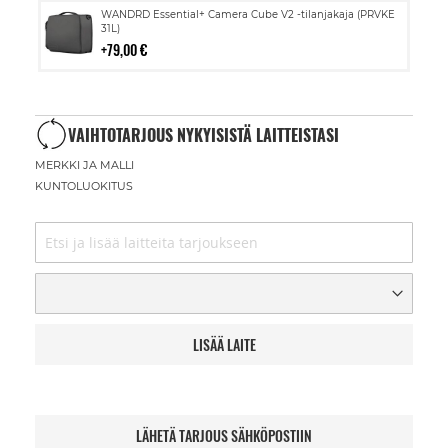
Lisää
WANDRD Essential+ Camera Cube V2 -tilanjakaja (PRVKE
ostoskoriin
31L)
79,00 €
VAIHTOTARJOUS NYKYISISTÄ LAITTEISTASI
MERKKI JA MALLI
KUNTOLUOKITUS
LISÄÄ LAITE
LÄHETÄ TARJOUS SÄHKÖPOSTIIN