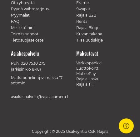
Ota yhteyttä
Frame
Pyydä vaihtotarjous
Swap It
Myymälät
Rajala B2B
FAQ
Rental
Meille töihin
Rajala Blogi
Toimitusehdot
Kuvan takana
Tietosuojaseloste
Tilaa uutiskirje
Asiakaspalvelu
Maksutavat
Verkkopankki
Puh.
020 7530 275
Luottokortti
(arkisin klo 8-18)
MobilePay
Matkapuhelin-/pv-maksu 17
Rajala Lasku
snt/min.
Rajala Tili
asiakaspalvelu@rajalacamera.fi
Copyright © 2025 Osakeyhtiö Osk. Rajala
// Track a page view, by UPI