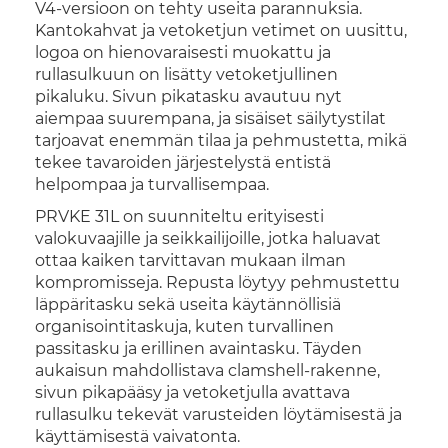
V4-versioon on tehty useita parannuksia.
Kantokahvat ja vetoketjun vetimet on uusittu,
logoa on hienovaraisesti muokattu ja
rullasulkuun on lisätty vetoketjullinen
pikaluku. Sivun pikatasku avautuu nyt
aiempaa suurempana, ja sisäiset säilytystilat
tarjoavat enemmän tilaa ja pehmustetta, mikä
tekee tavaroiden järjestelystä entistä
helpompaa ja turvallisempaa.
PRVKE 31L on suunniteltu erityisesti
valokuvaajille ja seikkailijoille, jotka haluavat
ottaa kaiken tarvittavan mukaan ilman
kompromisseja. Repusta löytyy pehmustettu
läppäritasku sekä useita käytännöllisiä
organisointitaskuja, kuten turvallinen
passitasku ja erillinen avaintasku. Täyden
aukaisun mahdollistava clamshell-rakenne,
sivun pikapääsy ja vetoketjulla avattava
rullasulku tekevät varusteiden löytämisestä ja
käyttämisestä vaivatonta.