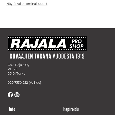
Näytä kaikki ominaisuudet
Osk. Rajala Oy
PL 175
20101 Turku
020 7530 222
(Vaihde)
Info
Inspiroidu