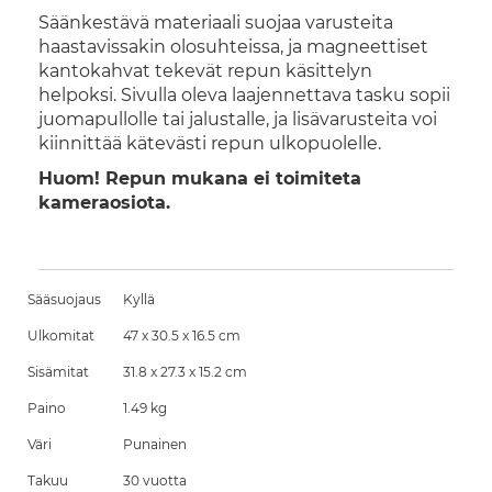
Säänkestävä materiaali suojaa varusteita
haastavissakin olosuhteissa, ja magneettiset
kantokahvat tekevät repun käsittelyn
helpoksi. Sivulla oleva laajennettava tasku sopii
juomapullolle tai jalustalle, ja lisävarusteita voi
kiinnittää kätevästi repun ulkopuolelle.
Huom! Repun mukana ei toimiteta
kameraosiota.
Sääsuojaus
Kyllä
Ulkomitat
47 x 30.5 x 16.5 cm
Sisämitat
31.8 x 27.3 x 15.2 cm
Paino
1.49 kg
Väri
Punainen
Takuu
30 vuotta