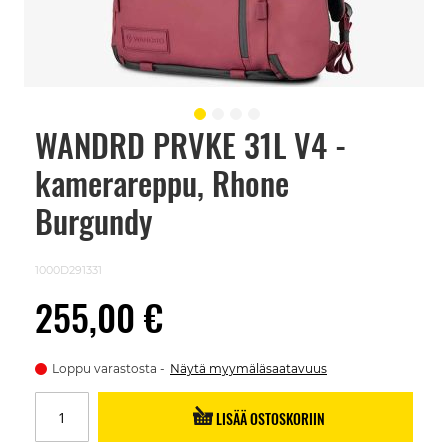
WANDRD PRVKE 31L V4 -
Skip
to
kamerareppu, Rhone
the
beginning
of
Burgundy
the
images
gallery
1000D291331
255,00 €
Loppu varastosta
Näytä myymäläsaatavuus
LISÄÄ OSTOSKORIIN