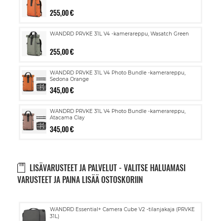
255,00 €
WANDRD PRVKE 31L V4 -kamerareppu, Wasatch Green
255,00 €
WANDRD PRVKE 31L V4 Photo Bundle -kamerareppu,
Sedona Orange
345,00 €
WANDRD PRVKE 31L V4 Photo Bundle -kamerareppu,
Atacama Clay
345,00 €
LISÄVARUSTEET JA PALVELUT - VALITSE HALUAMASI
VARUSTEET JA PAINA LISÄÄ OSTOSKORIIN
Lisää
WANDRD Essential+ Camera Cube V2 -tilanjakaja (PRVKE
ostoskoriin
31L)