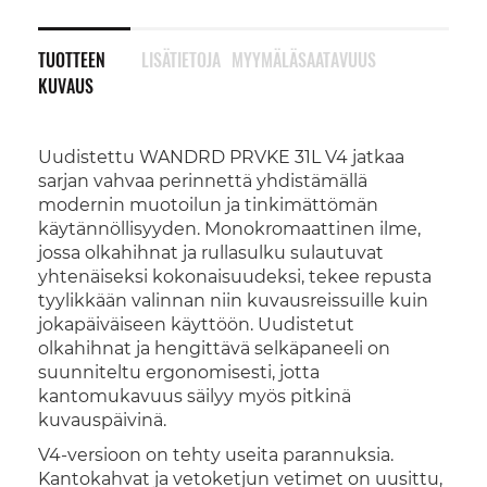
TUOTTEEN
LISÄTIETOJA
MYYMÄLÄSAATAVUUS
KUVAUS
Uudistettu WANDRD PRVKE 31L V4 jatkaa
sarjan vahvaa perinnettä yhdistämällä
modernin muotoilun ja tinkimättömän
käytännöllisyyden. Monokromaattinen ilme,
jossa olkahihnat ja rullasulku sulautuvat
yhtenäiseksi kokonaisuudeksi, tekee repusta
tyylikkään valinnan niin kuvausreissuille kuin
jokapäiväiseen käyttöön. Uudistetut
olkahihnat ja hengittävä selkäpaneeli on
suunniteltu ergonomisesti, jotta
kantomukavuus säilyy myös pitkinä
kuvauspäivinä.
V4-versioon on tehty useita parannuksia.
Kantokahvat ja vetoketjun vetimet on uusittu,