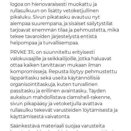
logoa on hienovaraisesti muokattu ja
rullasulkuun on lisätty vetoketjullinen
pikaluku. Sivun pikatasku avautuu nyt
aiempaa suurempana, ja sisäiset säilytystilat
tarjoavat enemmän tilaa ja pehmustetta, mikä
tekee tavaroiden järjestelystä entistä
helpompaa ja turvallisempaa.
PRVKE 31L on suunniteltu erityisesti
valokuvaajille ja seikkailijoille, jotka haluavat
ottaa kaiken tarvittavan mukaan ilman
kompromisseja. Repusta löytyy pehmustettu
läppäritasku sekä useita käytännöllisiä
organisointitaskuja, kuten turvallinen
passitasku ja erillinen avaintasku. Täyden
aukaisun mahdollistava clamshell-rakenne,
sivun pikapääsy ja vetoketjulla avattava
rullasulku tekevät varusteiden löytämisestä ja
käyttämisestä vaivatonta.
Säänkestävä materiaali suojaa varusteita