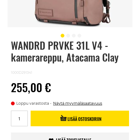
WANDRD PRVKE 31L V4 -
Skip
to
kamerareppu, Atacama Clay
the
beginning
of
the
1000D291341
images
gallery
255,00 €
Loppu varastosta
Näytä myymäläsaatavuus
LISÄÄ OSTOSKORIIN