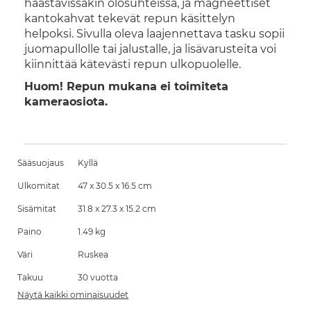
haastavissakin olosuhteissa, ja magneettiset
kantokahvat tekevät repun käsittelyn
helpoksi. Sivulla oleva laajennettava tasku sopii
juomapullolle tai jalustalle, ja lisävarusteita voi
kiinnittää kätevästi repun ulkopuolelle.
Huom! Repun mukana ei toimiteta
kameraosiota.
Sääsuojaus
Kyllä
Ulkomitat
47 x 30.5 x 16.5 cm
Sisämitat
31.8 x 27.3 x 15.2 cm
Paino
1.49 kg
Väri
Ruskea
Takuu
30 vuotta
Näytä kaikki ominaisuudet