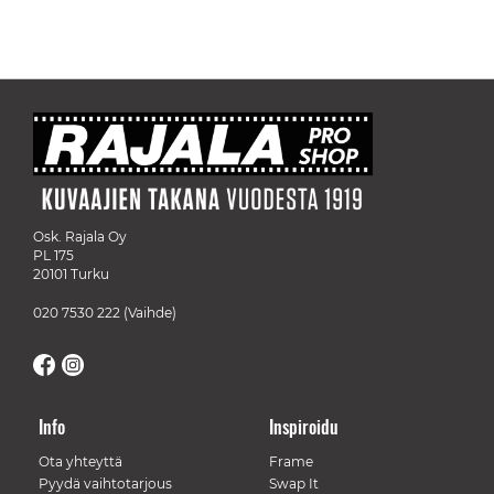
Osk. Rajala Oy
PL 175
20101 Turku
020 7530 222
(Vaihde)
Info
Inspiroidu
Ota yhteyttä
Frame
Pyydä vaihtotarjous
Swap It