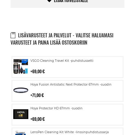
LISÄÄ TOIVELISTALLE
LISÄVARUSTEET JA PALVELUT - VALITSE HALUAMASI
VARUSTEET JA PAINA LISÄÄ OSTOSKORIIN
Lisää
VSGO Cleaning Travel Kit -puhdistussetti
ostoskoriin
69,00 €
Lisää
Hoya Fusion Antistatic Next Protector 67mm -suodin
ostoskoriin
71,00 €
Lisää
Hoya Protector HD 67mm -suodin
ostoskoriin
69,00 €
Lisää
LensPen Cleaning Kit White -linssinpuhdistussarja