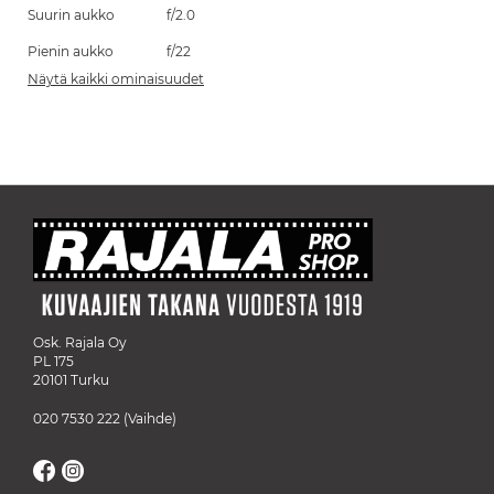
Suurin aukko
f/2.0
Pienin aukko
f/22
Näytä kaikki ominaisuudet
Osk. Rajala Oy
PL 175
20101 Turku
020 7530 222
(Vaihde)