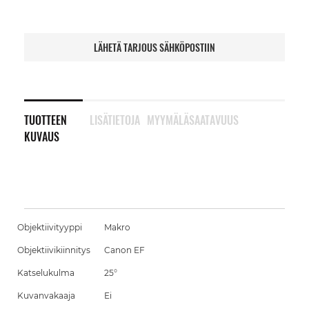
LÄHETÄ TARJOUS SÄHKÖPOSTIIN
TUOTTEEN
LISÄTIETOJA
MYYMÄLÄSAATAVUUS
KUVAUS
Objektiivityyppi
Makro
Objektiivikiinnitys
Canon EF
Katselukulma
25°
Kuvanvakaaja
Ei