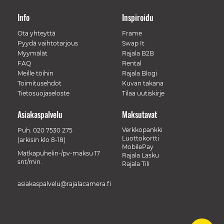
Info
Inspiroidu
Ota yhteyttä
Frame
Pyydä vaihtotarjous
Swap It
Myymälät
Rajala B2B
FAQ
Rental
Meille töihin
Rajala Blogi
Toimitusehdot
Kuvan takana
Tietosuojaseloste
Tilaa uutiskirje
Asiakaspalvelu
Maksutavat
Verkkopankki
Puh.
020 7530 275
Luottokortti
(arkisin klo 8-18)
MobilePay
Matkapuhelin-/pv-maksu 17
Rajala Lasku
snt/min.
Rajala Tili
asiakaspalvelu@rajalacamera.fi