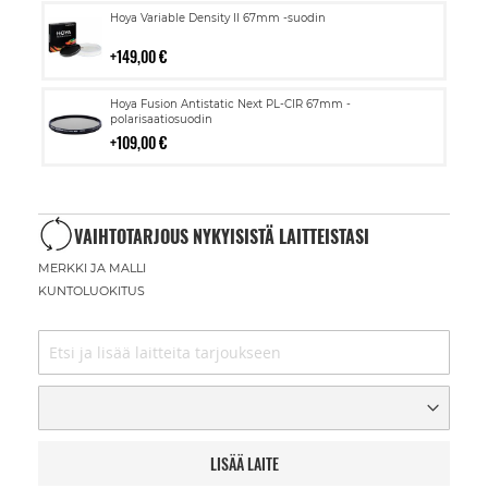
Lisää
Hoya Variable Density II 67mm -suodin
ostoskoriin
149,00 €
Lisää
Hoya Fusion Antistatic Next PL-CIR 67mm -
ostoskoriin
polarisaatiosuodin
109,00 €
VAIHTOTARJOUS NYKYISISTÄ LAITTEISTASI
MERKKI JA MALLI
KUNTOLUOKITUS
LISÄÄ LAITE