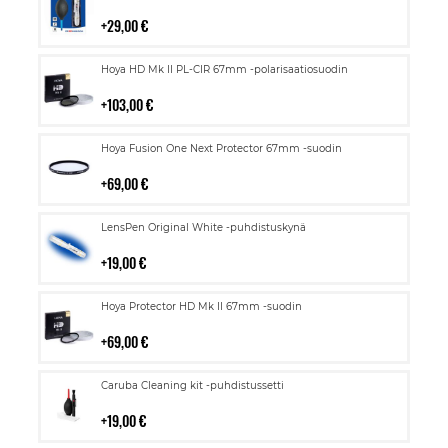
ostoskoriin
29,00 €
Lisää
Hoya HD Mk II PL-CIR 67mm -polarisaatiosuodin
ostoskoriin
103,00 €
Lisää
Hoya Fusion One Next Protector 67mm -suodin
ostoskoriin
69,00 €
Lisää
LensPen Original White -puhdistuskynä
ostoskoriin
19,00 €
Lisää
Hoya Protector HD Mk II 67mm -suodin
ostoskoriin
69,00 €
Lisää
Caruba Cleaning kit -puhdistussetti
ostoskoriin
19,00 €