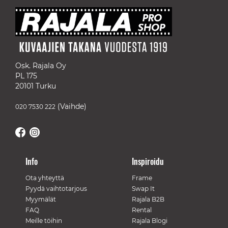
Osk. Rajala Oy
PL 175
20101 Turku
(Vaihde)
020 7530 222
Info
Inspiroidu
Ota yhteyttä
Frame
Pyydä vaihtotarjous
Swap It
Myymälät
Rajala B2B
FAQ
Rental
Meille töihin
Rajala Blogi