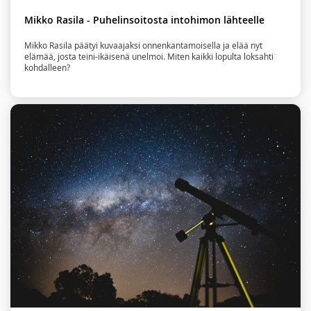
Mikko Rasila - Puhelinsoitosta intohimon lähteelle
Mikko Rasila päätyi kuvaajaksi onnenkantamoisella ja elää nyt
elämää, josta teini-ikäisenä unelmoi. Miten kaikki lopulta loksahti
kohdalleen?