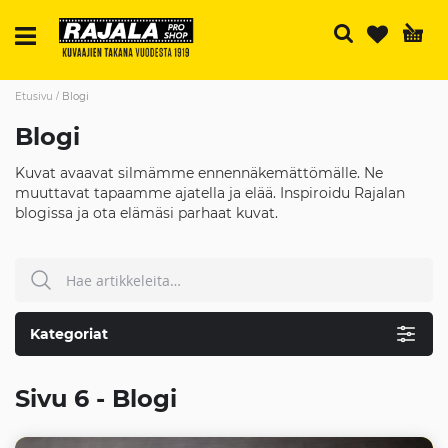
H
Etusivu
Blogi
Blogi
Kuvat avaavat silmämme ennennäkemättömälle. Ne
muuttavat tapaamme ajatella ja elää. Inspiroidu Rajalan
blogissa ja ota elämäsi parhaat kuvat.
Hae
HAE
Kategoriat
Sivu 6 - Blogi