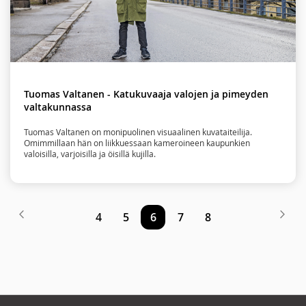
Tuomas Valtanen - Katukuvaaja valojen ja pimeyden
valtakunnassa
Tuomas Valtanen on monipuolinen visuaalinen kuvataiteilija.
Omimmillaan hän on liikkuessaan kameroineen kaupunkien
valoisilla, varjoisilla ja öisillä kujilla.
Sivu
Sivu
Edellinen
Siv
Seu
Sivu
Sivu
You're
Sivu
Sivu
4
5
6
7
8
currently
reading
page