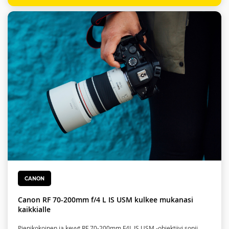
CANON
Canon RF 70-200mm f/4 L IS USM kulkee mukanasi
kaikkialle
Pienikokoinen ja kevyt RF 70-200mm F4L IS USM -objektiivi sopii