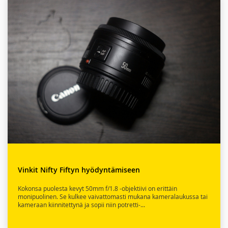
Vinkit Nifty Fiftyn hyödyntämiseen
Kokonsa puolesta kevyt 50mm f/1.8 -objektiivi on erittäin
monipuolinen. Se kulkee vaivattomasti mukana kameralaukussa tai
kameraan kiinnitettynä ja sopii niin potretti-...