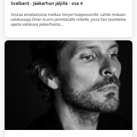
Svalbard - Jääkarhun jäljillä - osa 4
Seuraa ainutlaatuista matkaa Norjan huippuvuorille. Lähde mukaan
valokuvaaja Ömer Acarin jännittävälle retkelle, jossa hän tavoittelee
upeita valokuvia jääkarhuista...