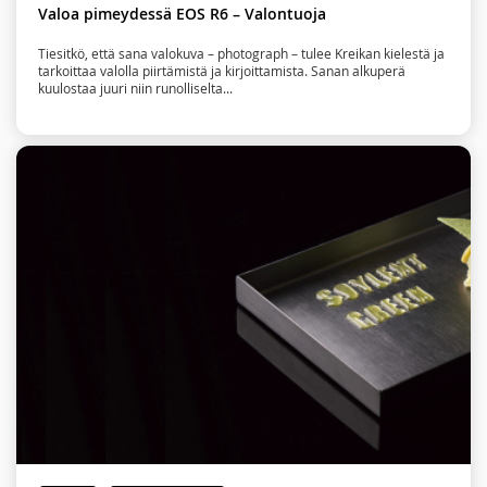
Valoa pimeydessä EOS R6 – Valontuoja
Tiesitkö, että sana valokuva – photograph – tulee Kreikan kielestä ja
tarkoittaa valolla piirtämistä ja kirjoittamista. Sanan alkuperä
kuulostaa juuri niin runolliselta...