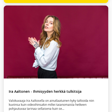
Ira Aaltonen - Ihmisyyden herkkä tulkitsija
Valokuvaaja Ira Aaltosella on ainutlaatuinen kyky taltioida niin
kuviinsa kuin videoihinsakin miltei taianomaista hetkeen
pohjautuvaa tarinaa sellaisena kuin se...