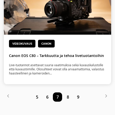
VIDEOKUVAUS
CANON
Canon EOS C80 – Tarkkuutta ja tehoa livetuotantoihin
Live-tuotannot asettavat suuria vaatimuksia sekä kuvauskalustolle
että kuvaustiimille. Olosuhteet voivat olla arvaamattomia, valaistus
haasteellinen ja kameroiden...
Sivu
Sivu
Edellinen
Siv
Seu
Sivu
Sivu
You're
Sivu
Sivu
5
6
7
8
9
currently