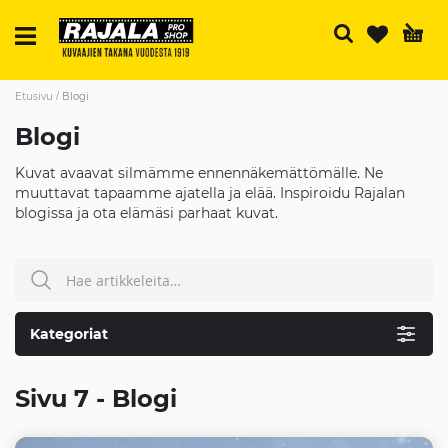
H
Etusivu
Blogi
Blogi
Kuvat avaavat silmämme ennennäkemättömälle. Ne
muuttavat tapaamme ajatella ja elää. Inspiroidu Rajalan
blogissa ja ota elämäsi parhaat kuvat.
Hae
HAE
Kategoriat
Sivu 7 - Blogi