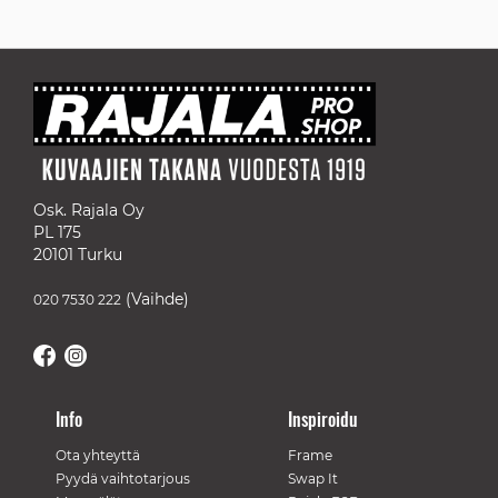
reading
page
Osk. Rajala Oy
PL 175
20101 Turku
(Vaihde)
020 7530 222
Info
Inspiroidu
Ota yhteyttä
Frame
Pyydä vaihtotarjous
Swap It