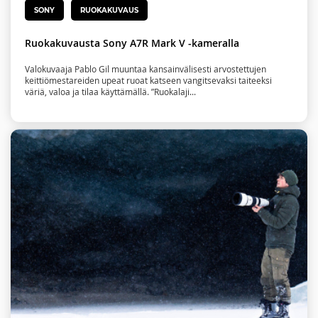
SONY
RUOKAKUVAUS
Ruokakuvausta Sony A7R Mark V -kameralla
Valokuvaaja Pablo Gil muuntaa kansainvälisesti arvostettujen
keittiömestareiden upeat ruoat katseen vangitsevaksi taiteeksi
väriä, valoa ja tilaa käyttämällä. ”Ruokalaji...