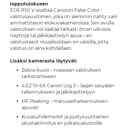
lopputulokseen
EOS R50 V sisältää Canonin False Color -
valotusavustimen, joka on aiemmin nähty vain
ammattitason elokuvakameroissa. Sen avulla
valotuksen voi säätää tarkasti ilman ulkoisia
näyttöjä tai jälkikäsittelyn apua – eri
valotustasot visualisoidaan eri väreillä, jotta
valotus on aina kohdallaan.
Lisäksi kamerasta löytyvät:
Zebra-kuvio – nopeaan valotuksen
tarkistamiseen
4:2:2 10-bit Canon Log 3 – laajan sävyalan
tallennukseen ja jälkikäsittelyyn
MF Peaking – manuaalitarkennuksen
apuväri
Kuvasuhdemerkit ja pystysuuntainen
jalustakiinnitys eri julkaisualustoille