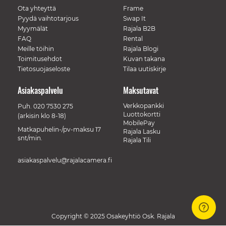
Ota yhteyttä
Frame
Pyydä vaihtotarjous
Swap It
Myymälät
Rajala B2B
FAQ
Rental
Meille töihin
Rajala Blogi
Toimitusehdot
Kuvan takana
Tietosuojaseloste
Tilaa uutiskirje
Asiakaspalvelu
Maksutavat
Verkkopankki
Puh.
020 7530 275
Luottokortti
(arkisin klo 8-18)
MobilePay
Matkapuhelin-/pv-maksu 17
Rajala Lasku
snt/min.
Rajala Tili
asiakaspalvelu@rajalacamera.fi
Copyright © 2025 Osakeyhtiö Osk. Rajala