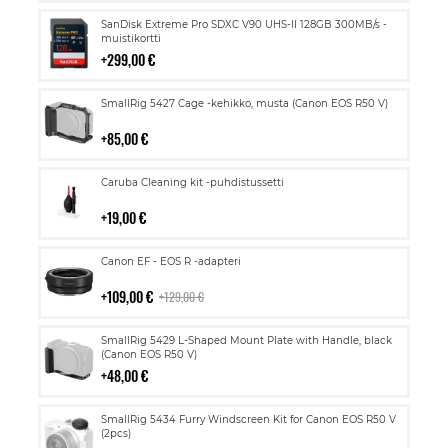
Lisää
SanDisk Extreme Pro SDXC V90 UHS-II 128GB 300MB/s -
ostoskoriin
muistikortti
299,00 €
Lisää
SmallRig 5427 Cage -kehikko, musta (Canon EOS R50 V)
ostoskoriin
85,00 €
Lisää
Caruba Cleaning kit -puhdistussetti
ostoskoriin
19,00 €
Lisää
Canon EF - EOS R -adapteri
ostoskoriin
109,00 €
129,00 €
Lisää
SmallRig 5429 L-Shaped Mount Plate with Handle, black
ostoskoriin
(Canon EOS R50 V)
48,00 €
Lisää
SmallRig 5434 Furry Windscreen Kit for Canon EOS R50 V
ostoskoriin
(2pcs)