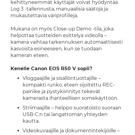
kehittyneemmät käyttäjät voivat hyödyntää
Log 3 -tallennusta, manuaalisia säätöjä ja
mukautettavia väriprofiileja.
Mukana on myös Close-up Demo -tila, joka
helpottaa tuotteiden esittelyä videolla –
kamera vaihtaa tarkennuksen automaattisesti
kasvoista esineeseen, kun se tuodaan
kameran eteen.
Kenelle Canon EOS R50 V sopii?
Vloggaajille ja sisällöntuottajille –
kompakti runko, eteen sijoitettu REC-
painike ja pystykiinnitys tekevät
kamerasta ihanteellisen somekäyttöön.
Striimaajille – helppo suoratoisto suoraan
USB-C:n tai langattoman yhteyden
kautta.
Videokuvaajille ja dokumentintekijöille –