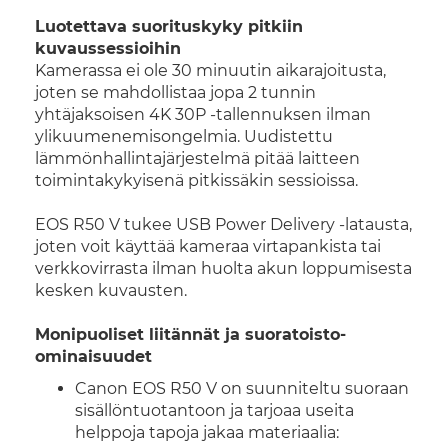
Luotettava suorituskyky pitkiin
kuvaussessioihin
Kamerassa ei ole 30 minuutin aikarajoitusta,
joten se mahdollistaa jopa 2 tunnin
yhtäjaksoisen 4K 30P -tallennuksen ilman
ylikuumenemisongelmia. Uudistettu
lämmönhallintajärjestelmä pitää laitteen
toimintakykyisenä pitkissäkin sessioissa.
EOS R50 V tukee USB Power Delivery -latausta,
joten voit käyttää kameraa virtapankista tai
verkkovirrasta ilman huolta akun loppumisesta
kesken kuvausten.
Monipuoliset liitännät ja suoratoisto-
ominaisuudet
Canon EOS R50 V on suunniteltu suoraan
sisällöntuotantoon ja tarjoaa useita
helppoja tapoja jakaa materiaalia: