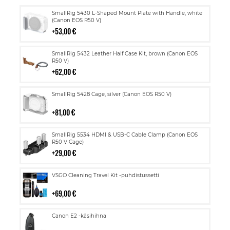
Lisää
SmallRig 5430 L-Shaped Mount Plate with Handle, white
ostoskoriin
(Canon EOS R50 V)
53,00 €
Lisää
SmallRig 5432 Leather Half Case Kit, brown (Canon EOS
ostoskoriin
R50 V)
62,00 €
Lisää
SmallRig 5428 Cage, silver (Canon EOS R50 V)
ostoskoriin
81,00 €
Lisää
SmallRig 5534 HDMI & USB-C Cable Clamp (Canon EOS
ostoskoriin
R50 V Cage)
29,00 €
Lisää
VSGO Cleaning Travel Kit -puhdistussetti
ostoskoriin
69,00 €
Lisää
Canon E2 -käsihihna
ostoskoriin