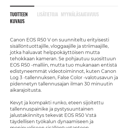
TUOTTEEN
LISÄTIETOJA
MYYMÄLÄSAATAVUUS
KUVAUS
Canon EOS R50 V on suunniteltu erityisesti
sisällöntuottajille, vloggaajille ja striimaajille,
jotka haluavat helppokäyttöisen mutta
tehokkaan kameran. Se pohjautuu suosittuun
EOS R50 -malliin, mutta tuo mukanaan entistä
edistyneemmät videotoiminnot, kuten Canon
Log 3 -tallennuksen, False Color -valotusavun ja
pidennetyn tallennusajan ilman 30 minuutin
aikarajoitusta.
Kevyt ja kompakti runko, eteen sijoitettu
tallennuspainike ja pystysuuntainen
jalustakiinnitys tekevät EOS R50 V:stä
täydellisen työkalun dynaamiseen ja
monipuoliseen sisällöntuotantoon.