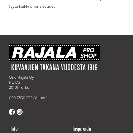
Näytä kaikki ominaisuudet
Osk. Rajala Oy
PL 175
20101 Turku
020 7530 222
(Vaihde)
Info
Inspiroidu