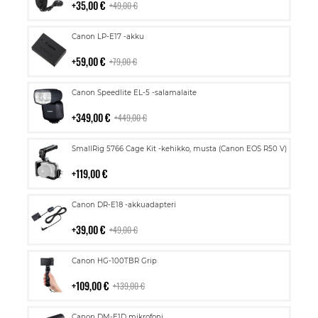
35,00 €
49,00 €
Lisää
Canon LP-E17 -akku
ostoskoriin
59,00 €
79,00 €
Lisää
Canon Speedlite EL-5 -salamalaite
ostoskoriin
349,00 €
449,00 €
Lisää
SmallRig 5766 Cage Kit -kehikko, musta (Canon EOS R50 V)
ostoskoriin
119,00 €
Lisää
Canon DR-E18 -akkuadapteri
ostoskoriin
39,00 €
49,00 €
Lisää
Canon HG-100TBR Grip
ostoskoriin
109,00 €
139,00 €
Lisää
Canon DM-E1D mikrofoni