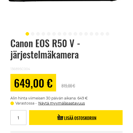
Canon EOS R50 V -
Skip
to
järjestelmäkamera
the
beginning
of
the
136895C004
images
gallery
Alennushinta
649,00 €
819,00 €
Alin hinta viimeisen 30 päivän aikana: 649 €
Varastossa
Näytä myymäläsaatavuus
LISÄÄ OSTOSKORIIN