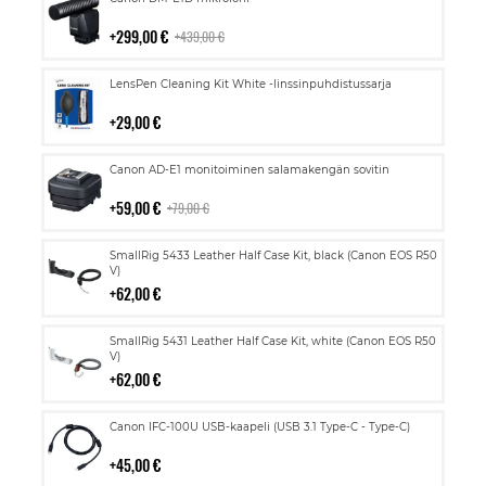
ostoskoriin
299,00 €
439,00 €
Lisää
LensPen Cleaning Kit White -linssinpuhdistussarja
ostoskoriin
29,00 €
Lisää
Canon AD-E1 monitoiminen salamakengän sovitin
ostoskoriin
59,00 €
79,00 €
Lisää
SmallRig 5433 Leather Half Case Kit, black (Canon EOS R50
ostoskoriin
V)
62,00 €
Lisää
SmallRig 5431 Leather Half Case Kit, white (Canon EOS R50
ostoskoriin
V)
62,00 €
Lisää
Canon IFC-100U USB-kaapeli (USB 3.1 Type-C - Type-C)
ostoskoriin
45,00 €