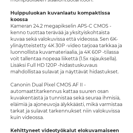
Huippuluokan kuvanlaatu kompaktissa
koossa
Kameran 24.2 megapikselin APS-C CMOS -
kenno tuottaa terävää ja yksityiskohtaista
kuvaa sekä valokuvissa että videossa. Sen 6K-
ylinäytteistetty 4K 30P -video tarjoaa tarkkaa ja
luonnollista kuvamateriaalia, ja 4K 60P -tilassa
voit tallentaa nopeaa liikettä (1.5x rajauksella).
Lisäksi Full HD 120P -hidastuskuvaus
mahdollistaa sulavat ja näyttävät hidastukset.
Canonin Dual Pixel CMOS AF II -
automaattitarkennus kattaa suuren osan
kuvakentästä ja tunnistaa sekä seuraa ihmisiä,
eläimiä ja ajoneuvoja älykkäästi, mikä varmistaa
tarkat ja sulavat tarkennukset niin valokuvissa
kuin videossa.
Kehittyneet videotyökalut elokuvamaiseen