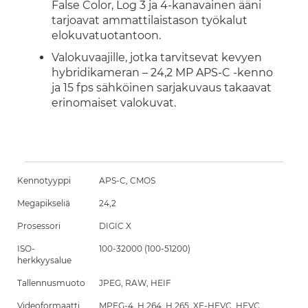
False Color, Log 3 ja 4-kanavainen ääni
tarjoavat ammattilaistason työkalut
elokuvatuotantoon.
Valokuvaajille, jotka tarvitsevat kevyen
hybridikameran – 24,2 MP APS-C -kenno
ja 15 fps sähköinen sarjakuvaus takaavat
erinomaiset valokuvat.
Kennotyyppi
APS-C, CMOS
Megapikseliä
24,2
Prosessori
DIGIC X
ISO-
100-32000 (100-51200)
herkkyysalue
Tallennusmuoto
JPEG, RAW, HEIF
Videoformaatti
MPEG-4, H.264, H.265, XF-HEVC, HEVC