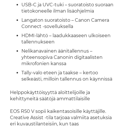
USB-C ja UVC-tuki – suoratoisto suoraan
tietokoneelle ilman lisäohjelmia
Langaton suoratoisto – Canon Camera
Connect -sovelluksella
HDMI-lähtö – laadukkaaseen ulkoiseen
tallennukseen
Nelikanavainen äänitallennus –
yhteensopiva Canonin digitaalisten
mikrofonien kanssa
Tally-valo eteen ja taakse – kertoo
selkeästi, milloin tallennus on käynnissä
Helppokäyttöisyyttä aloittelijoille ja
kehittyneitä säätöjä ammattilaisille
EOS R50 V sopii kaikentasoisille käyttäjille.
Creative Assist -tila tarjoaa valmiita asetuksia
eri kuvaustilanteisiin, kun taas