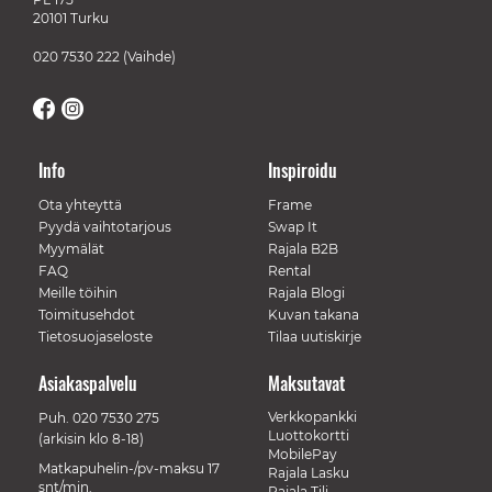
20101 Turku
020 7530 222
(Vaihde)
Info
Inspiroidu
Ota yhteyttä
Frame
Pyydä vaihtotarjous
Swap It
Myymälät
Rajala B2B
FAQ
Rental
Meille töihin
Rajala Blogi
Toimitusehdot
Kuvan takana
Tietosuojaseloste
Tilaa uutiskirje
Asiakaspalvelu
Maksutavat
Verkkopankki
Puh.
020 7530 275
Luottokortti
(arkisin klo 8-18)
MobilePay
Matkapuhelin-/pv-maksu 17
Rajala Lasku
snt/min.
Rajala Tili