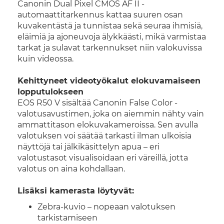
Canonin Dual Pixel CMOS AF II -
automaattitarkennus kattaa suuren osan
kuvakentästä ja tunnistaa sekä seuraa ihmisiä,
eläimiä ja ajoneuvoja älykkäästi, mikä varmistaa
tarkat ja sulavat tarkennukset niin valokuvissa
kuin videossa.
Kehittyneet videotyökalut elokuvamaiseen
lopputulokseen
EOS R50 V sisältää Canonin False Color -
valotusavustimen, joka on aiemmin nähty vain
ammattitason elokuvakameroissa. Sen avulla
valotuksen voi säätää tarkasti ilman ulkoisia
näyttöjä tai jälkikäsittelyn apua – eri
valotustasot visualisoidaan eri väreillä, jotta
valotus on aina kohdallaan.
Lisäksi kamerasta löytyvät:
Zebra-kuvio – nopeaan valotuksen
tarkistamiseen