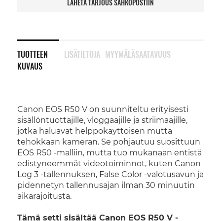
LÄHETÄ TARJOUS SÄHKÖPOSTIIN
TUOTTEEN
LISÄTIETOJA
MYYMÄLÄSAATAVUUS
KUVAUS
Canon EOS R50 V on suunniteltu erityisesti
sisällöntuottajille, vloggaajille ja striimaajille,
jotka haluavat helppokäyttöisen mutta
tehokkaan kameran. Se pohjautuu suosittuun
EOS R50 -malliin, mutta tuo mukanaan entistä
edistyneemmät videotoiminnot, kuten Canon
Log 3 -tallennuksen, False Color -valotusavun ja
pidennetyn tallennusajan ilman 30 minuutin
aikarajoitusta.
Tämä setti sisältää Canon EOS R50 V -