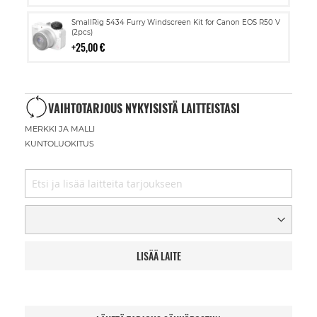
Lisää
SmallRig 5434 Furry Windscreen Kit for Canon EOS R50 V
ostoskoriin
(2pcs)
25,00 €
VAIHTOTARJOUS NYKYISISTÄ LAITTEISTASI
MERKKI JA MALLI
KUNTOLUOKITUS
LISÄÄ LAITE