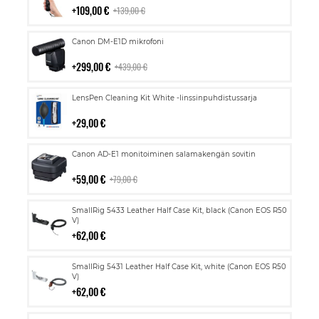
109,00 €
139,00 €
Lisää
Canon DM-E1D mikrofoni
ostoskoriin
299,00 €
439,00 €
Lisää
LensPen Cleaning Kit White -linssinpuhdistussarja
ostoskoriin
29,00 €
Lisää
Canon AD-E1 monitoiminen salamakengän sovitin
ostoskoriin
59,00 €
79,00 €
Lisää
SmallRig 5433 Leather Half Case Kit, black (Canon EOS R50
ostoskoriin
V)
62,00 €
Lisää
SmallRig 5431 Leather Half Case Kit, white (Canon EOS R50
ostoskoriin
V)
62,00 €