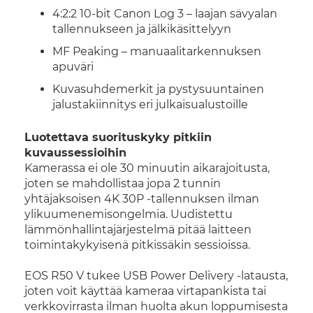
4:2:2 10-bit Canon Log 3 – laajan sävyalan
tallennukseen ja jälkikäsittelyyn
MF Peaking – manuaalitarkennuksen
apuväri
Kuvasuhdemerkit ja pystysuuntainen
jalustakiinnitys eri julkaisualustoille
Luotettava suorituskyky pitkiin
kuvaussessioihin
Kamerassa ei ole 30 minuutin aikarajoitusta,
joten se mahdollistaa jopa 2 tunnin
yhtäjaksoisen 4K 30P -tallennuksen ilman
ylikuumenemisongelmia. Uudistettu
lämmönhallintajärjestelmä pitää laitteen
toimintakykyisenä pitkissäkin sessioissa.
EOS R50 V tukee USB Power Delivery -latausta,
joten voit käyttää kameraa virtapankista tai
verkkovirrasta ilman huolta akun loppumisesta