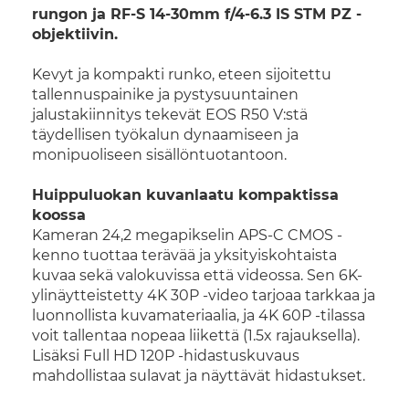
rungon ja RF-S 14-30mm f/4-6.3 IS STM PZ -
objektiivin.
Kevyt ja kompakti runko, eteen sijoitettu
tallennuspainike ja pystysuuntainen
jalustakiinnitys tekevät EOS R50 V:stä
täydellisen työkalun dynaamiseen ja
monipuoliseen sisällöntuotantoon.
Huippuluokan kuvanlaatu kompaktissa
koossa
Kameran 24,2 megapikselin APS-C CMOS -
kenno tuottaa terävää ja yksityiskohtaista
kuvaa sekä valokuvissa että videossa. Sen 6K-
ylinäytteistetty 4K 30P -video tarjoaa tarkkaa ja
luonnollista kuvamateriaalia, ja 4K 60P -tilassa
voit tallentaa nopeaa liikettä (1.5x rajauksella).
Lisäksi Full HD 120P -hidastuskuvaus
mahdollistaa sulavat ja näyttävät hidastukset.