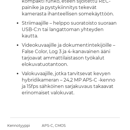
kompakti runko, eteen sijoitettu REC-
painike ja pystykiinnitys tekevät
kamerasta ihanteellisen somekäyttöön.
Striimaajille – helppo suoratoisto suoraan
USB-C:n tai langattoman yhteyden
kautta.
Videokuvaajille ja dokumentintekijöille –
False Color, Log 3 ja 4-kanavainen ääni
tarjoavat ammattilaistason työkalut
elokuvatuotantoon.
Valokuvaajille, jotka tarvitsevat kevyen
hybridikameran – 24,2 MP APS-C -kenno
ja 15fps sähköinen sarjakuvaus takaavat
erinomaiset valokuvat.
Kennotyyppi
APS-C, CMOS