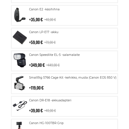
Lisää
Canon E2 -käsihihna
ostoskoriin
35,00 €
49,00 €
Lisää
Canon LP-E17 -akku
ostoskoriin
59,00 €
79,00 €
Lisää
Canon Speedlite EL-5 -salamalaite
ostoskoriin
349,00 €
449,00 €
Lisää
SmallRig 5766 Cage Kit -kehikko, musta (Canon EOS R50 V)
ostoskoriin
119,00 €
Lisää
Canon DR-E18 -akkuadapteri
ostoskoriin
39,00 €
49,00 €
Lisää
Canon HG-100TBR Grip
ostoskoriin