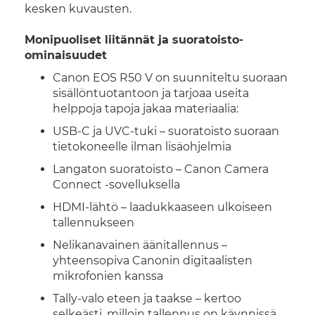
kesken kuvausten.
Monipuoliset liitännät ja suoratoisto-
ominaisuudet
Canon EOS R50 V on suunniteltu suoraan
sisällöntuotantoon ja tarjoaa useita
helppoja tapoja jakaa materiaalia:
USB-C ja UVC-tuki – suoratoisto suoraan
tietokoneelle ilman lisäohjelmia
Langaton suoratoisto – Canon Camera
Connect -sovelluksella
HDMI-lähtö – laadukkaaseen ulkoiseen
tallennukseen
Nelikanavainen äänitallennus –
yhteensopiva Canonin digitaalisten
mikrofonien kanssa
Tally-valo eteen ja taakse – kertoo
selkeästi, milloin tallennus on käynnissä