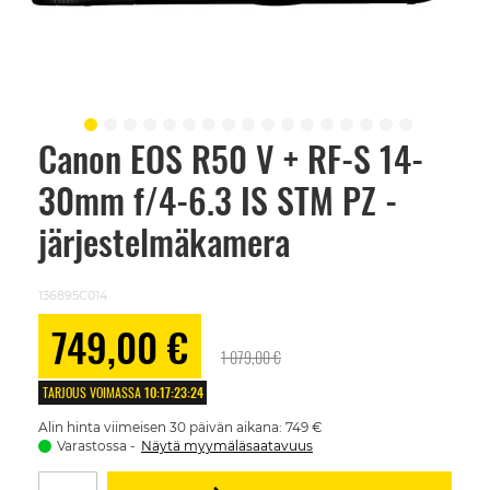
Canon EOS R50 V + RF-S 14-
Skip
to
30mm f/4-6.3 IS STM PZ -
the
beginning
of
järjestelmäkamera
the
images
gallery
136895C014
Alennushinta
749,00 €
1 079,00 €
TARJOUS VOIMASSA
10
:
17
:
23
:
24
Alin hinta viimeisen 30 päivän aikana: 749 €
Varastossa
Näytä myymäläsaatavuus