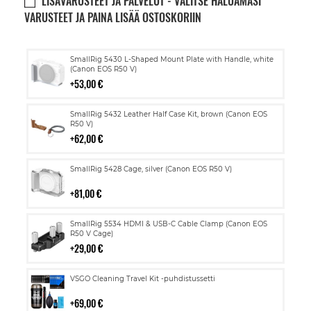
LISÄVARUSTEET JA PALVELUT - VALITSE HALUAMASI
VARUSTEET JA PAINA LISÄÄ OSTOSKORIIN
Lisää
SmallRig 5430 L-Shaped Mount Plate with Handle, white
ostoskoriin
(Canon EOS R50 V)
53,00 €
Lisää
SmallRig 5432 Leather Half Case Kit, brown (Canon EOS
ostoskoriin
R50 V)
62,00 €
Lisää
SmallRig 5428 Cage, silver (Canon EOS R50 V)
ostoskoriin
81,00 €
Lisää
SmallRig 5534 HDMI & USB-C Cable Clamp (Canon EOS
ostoskoriin
R50 V Cage)
29,00 €
Lisää
VSGO Cleaning Travel Kit -puhdistussetti
ostoskoriin
69,00 €