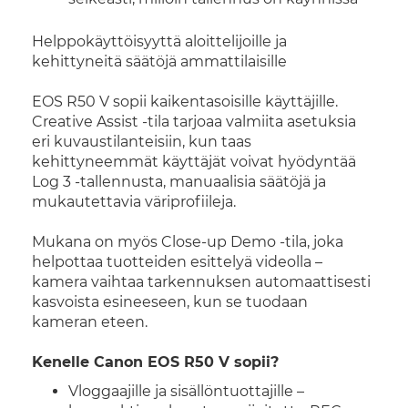
Helppokäyttöisyyttä aloittelijoille ja
kehittyneitä säätöjä ammattilaisille
EOS R50 V sopii kaikentasoisille käyttäjille.
Creative Assist -tila tarjoaa valmiita asetuksia
eri kuvaustilanteisiin, kun taas
kehittyneemmät käyttäjät voivat hyödyntää
Log 3 -tallennusta, manuaalisia säätöjä ja
mukautettavia väriprofiileja.
Mukana on myös Close-up Demo -tila, joka
helpottaa tuotteiden esittelyä videolla –
kamera vaihtaa tarkennuksen automaattisesti
kasvoista esineeseen, kun se tuodaan
kameran eteen.
Kenelle Canon EOS R50 V sopii?
Vloggaajille ja sisällöntuottajille –