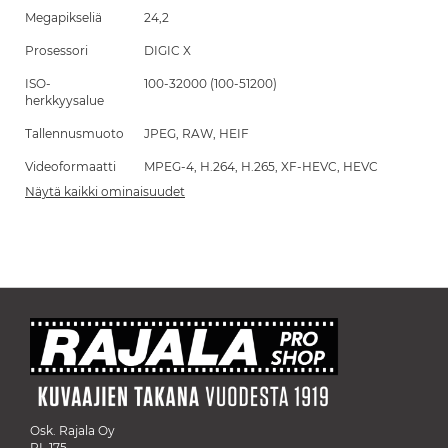
Megapikseliä
24,2
Prosessori
DIGIC X
ISO-
100-32000 (100-51200)
herkkyysalue
Tallennusmuoto
JPEG, RAW, HEIF
Videoformaatti
MPEG-4, H.264, H.265, XF-HEVC, HEVC
Näytä kaikki ominaisuudet
Osk. Rajala Oy
PL 175