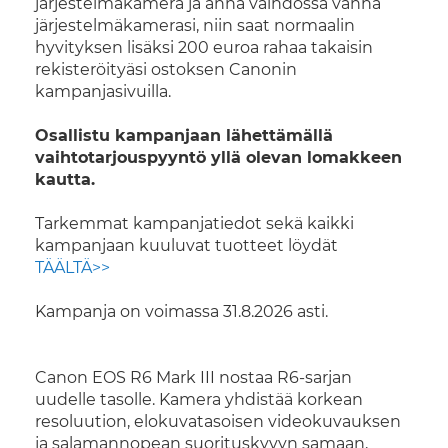
järjestelmäkamera ja anna vaihdossa vanha
järjestelmäkamerasi, niin saat normaalin
hyvityksen lisäksi 200 euroa rahaa takaisin
rekisteröityäsi ostoksen Canonin
kampanjasivuilla.
Osallistu kampanjaan lähettämällä
vaihtotarjouspyyntö yllä olevan lomakkeen
kautta.
Tarkemmat kampanjatiedot sekä kaikki
kampanjaan kuuluvat tuotteet löydät
TÄÄLTÄ>>
Kampanja on voimassa 31.8.2026 asti.
Canon EOS R6 Mark III nostaa R6-sarjan
uudelle tasolle. Kamera yhdistää korkean
resoluution, elokuvatasoisen videokuvauksen
ja salamannopean suorituskyvyn samaan,