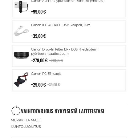
Lisää
Canon AD-P1 -älypuhelimen kiinnike (Android)
ostoskoriin
99,00 €
Lisää
Canon IFC-400PCU USB-kaapeli, 1.5m
ostoskoriin
39,00 €
Lisää
Canon Drop-In Filter EF - EOS R -adapteri +
ostoskoriin
pyöröpolarisaatiosuodin
279,00 €
379,00 €
Lisää
Canon PC-E1 -suoja
ostoskoriin
29,00 €
39,00 €
VAIHTOTARJOUS NYKYISISTÄ LAITTEISTASI
MERKKI JA MALLI
KUNTOLUOKITUS