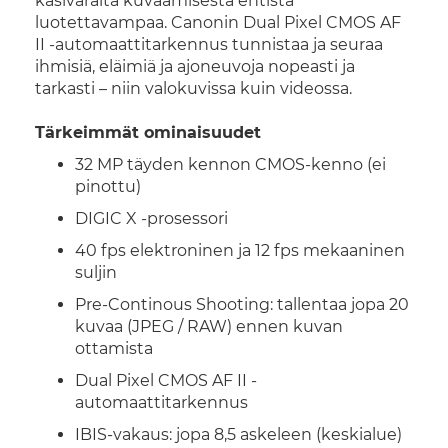
käsivaralta kuvaamisesta entistä
luotettavampaa. Canonin Dual Pixel CMOS AF
II -automaattitarkennus tunnistaa ja seuraa
ihmisiä, eläimiä ja ajoneuvoja nopeasti ja
tarkasti – niin valokuvissa kuin videossa.
Tärkeimmät ominaisuudet
32 MP täyden kennon CMOS-kenno (ei
pinottu)
DIGIC X -prosessori
40 fps elektroninen ja 12 fps mekaaninen
suljin
Pre-Continous Shooting: tallentaa jopa 20
kuvaa (JPEG / RAW) ennen kuvan
ottamista
Dual Pixel CMOS AF II -
automaattitarkennus
IBIS-vakaus: jopa 8,5 askeleen (keskialue)