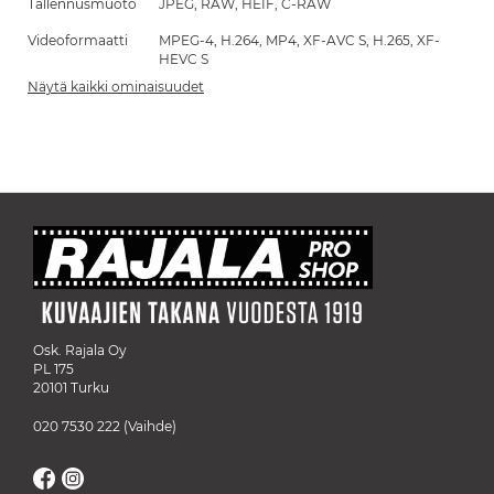
Tallennusmuoto
JPEG, RAW, HEIF, C-RAW
Videoformaatti
MPEG-4, H.264, MP4, XF-AVC S, H.265, XF-
HEVC S
Näytä kaikki ominaisuudet
Osk. Rajala Oy
PL 175
20101 Turku
020 7530 222
(Vaihde)