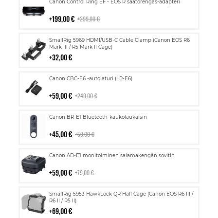
Lisää
Canon Control Ring EF - EOS R säätörengas-adapteri
ostoskoriin
199,00 €
299,00 €
Lisää
SmallRig 5969 HDMI/USB-C Cable Clamp (Canon EOS R6
ostoskoriin
Mark III / R5 Mark II Cage)
32,00 €
Lisää
Canon CBC-E6 -autolaturi (LP-E6)
ostoskoriin
59,00 €
249,00 €
Lisää
Canon BR-E1 Bluetooth-kaukolaukaisin
ostoskoriin
45,00 €
59,00 €
Lisää
Canon AD-E1 monitoiminen salamakengän sovitin
ostoskoriin
59,00 €
79,00 €
Lisää
SmallRig 5953 HawkLock QR Half Cage (Canon EOS R6 III /
ostoskoriin
R6 II / R5 II)
69,00 €