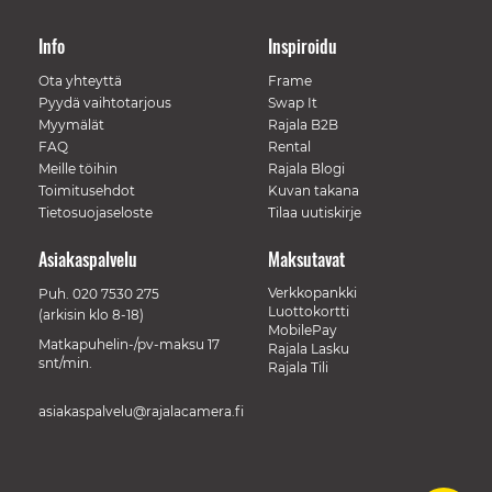
Info
Inspiroidu
Ota yhteyttä
Frame
Pyydä vaihtotarjous
Swap It
Myymälät
Rajala B2B
FAQ
Rental
Meille töihin
Rajala Blogi
Toimitusehdot
Kuvan takana
Tietosuojaseloste
Tilaa uutiskirje
Asiakaspalvelu
Maksutavat
Verkkopankki
Puh.
020 7530 275
Luottokortti
(arkisin klo 8-18)
MobilePay
Matkapuhelin-/pv-maksu 17
Rajala Lasku
snt/min.
Rajala Tili
asiakaspalvelu@rajalacamera.fi