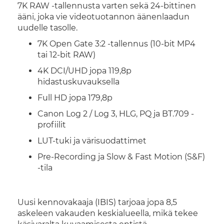
7K RAW -tallennusta varten sekä 24-bittinen
ääni, joka vie videotuotannon äänenlaadun
uudelle tasolle.
7K Open Gate 3:2 -tallennus (10-bit MP4
tai 12-bit RAW)
4K DCI/UHD jopa 119,8p
hidastuskuvauksella
Full HD jopa 179,8p
Canon Log 2 / Log 3, HLG, PQ ja BT.709 -
profiilit
LUT-tuki ja värisuodattimet
Pre-Recording ja Slow & Fast Motion (S&F)
-tila
Uusi kennovakaaja (IBIS) tarjoaa jopa 8,5
askeleen vakauden keskialueella, mikä tekee