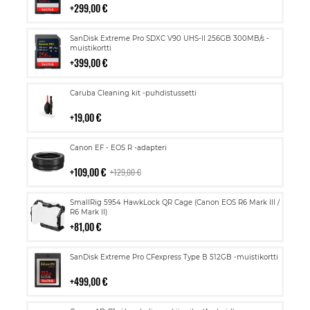
299,00 €
Lisää
SanDisk Extreme Pro SDXC V90 UHS-II 256GB 300MB/s -
ostoskoriin
muistikortti
399,00 €
Lisää
Caruba Cleaning kit -puhdistussetti
ostoskoriin
19,00 €
Lisää
Canon EF - EOS R -adapteri
ostoskoriin
109,00 €
129,00 €
Lisää
SmallRig 5954 HawkLock QR Cage (Canon EOS R6 Mark III /
ostoskoriin
R6 Mark II)
81,00 €
Lisää
SanDisk Extreme Pro CFexpress Type B 512GB -muistikortti
ostoskoriin
499,00 €