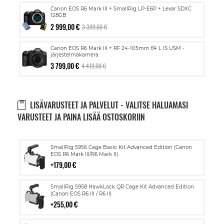
Canon EOS R6 Mark III + SmallRig LP-E6P + Lexar SDXC
128GB
2 999,00 €
3 399,00 €
Canon EOS R6 Mark III + RF 24-105mm f/4 L IS USM -
järjestelmäkamera
3 799,00 €
4 419,00 €
LISÄVARUSTEET JA PALVELUT - VALITSE HALUAMASI
VARUSTEET JA PAINA LISÄÄ OSTOSKORIIN
Lisää
SmallRig 5956 Cage Basic Kit Advanced Edition (Canon
ostoskoriin
EOS R6 Mark III/R6 Mark II)
179,00 €
Lisää
SmallRig 5958 HawkLock QR Cage Kit Advanced Edition
ostoskoriin
(Canon EOS R6 III / R6 II)
255,00 €