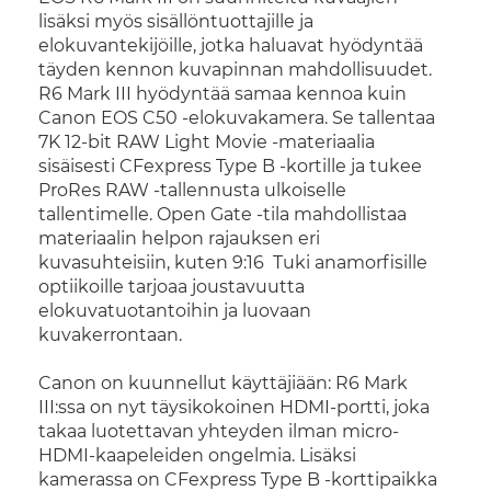
lisäksi myös sisällöntuottajille ja
elokuvantekijöille, jotka haluavat hyödyntää
täyden kennon kuvapinnan mahdollisuudet.
R6 Mark III hyödyntää samaa kennoa kuin
Canon EOS C50 -elokuvakamera. Se tallentaa
7K 12-bit RAW Light Movie -materiaalia
sisäisesti CFexpress Type B -kortille ja tukee
ProRes RAW -tallennusta ulkoiselle
tallentimelle. Open Gate -tila mahdollistaa
materiaalin helpon rajauksen eri
kuvasuhteisiin, kuten 9:16 Tuki anamorfisille
optiikoille tarjoaa joustavuutta
elokuvatuotantoihin ja luovaan
kuvakerrontaan.
Canon on kuunnellut käyttäjiään: R6 Mark
III:ssa on nyt täysikokoinen HDMI-portti, joka
takaa luotettavan yhteyden ilman micro-
HDMI-kaapeleiden ongelmia. Lisäksi
kamerassa on CFexpress Type B -korttipaikka