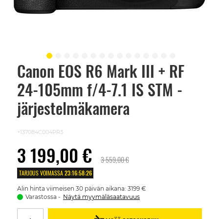
Canon EOS R6 Mark III + RF
Skip
to
24-105mm f/4-7.1 IS STM -
the
beginning
of
järjestelmäkamera
the
images
gallery
+137084C004PR3
3 199,00 €
3 559,00 €
TARJOUS VOIMASSA
23
:
16
:
58
:
25
Alin hinta viimeisen 30 päivän aikana: 3199 €
Varastossa
Näytä myymäläsaatavuus