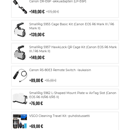
Lisää
Canon DR-E6P -akkuadapteri (LP-E6P)
ostoskoriin
149,00 €
175,00 €
Lisää
SmallRig 5955 Cage Basic Kit (Canon EOS R6 Mark III / R6
ostoskoriin
Mark II)
139,00 €
Lisää
SmallRig 5957 HawkLock QR Cage Kit (Canon EOS R6 Mark
ostoskoriin
III / R6 Mark II)
149,00 €
Lisää
Canon RS-80E3 Remote Switch -laukaisin
ostoskoriin
89,00 €
95,00 €
Lisää
SmallRig 5962 L-Shaped Mount Plate w AirTag Slot (Canon
ostoskoriin
EOS R6 III/R6 II/R5 II)
76,00 €
Lisää
VSGO Cleaning Travel Kit -puhdistussetti
ostoskoriin
69,00 €