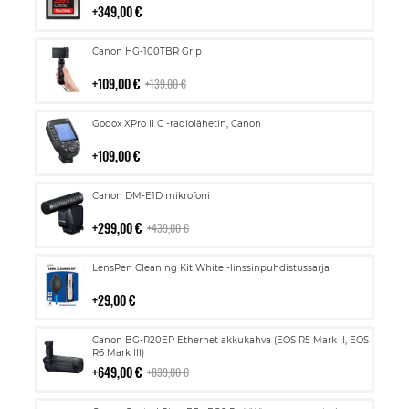
349,00 €
Lisää
Canon HG-100TBR Grip
ostoskoriin
109,00 €
139,00 €
Lisää
Godox XPro II C -radiolähetin, Canon
ostoskoriin
109,00 €
Lisää
Canon DM-E1D mikrofoni
ostoskoriin
299,00 €
439,00 €
Lisää
LensPen Cleaning Kit White -linssinpuhdistussarja
ostoskoriin
29,00 €
Lisää
Canon BG-R20EP Ethernet akkukahva (EOS R5 Mark II, EOS
ostoskoriin
R6 Mark III)
649,00 €
839,00 €