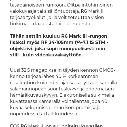
tasapainoiseen runkoon. Olitpa intohimoinen
valokuvaaja tai sisällöntuottaja, R6 Mark III
tarjoaa työkalut, joilla voit toteuttaa vision
tinkimättä laadusta tai nopeudesta.
Tähän settiin kuuluu R6 Mark III -rungon
lisäksi myös RF 24-105mm f/4-7.1 IS STM -
objektiivi, joka sopii monipuolisesti niin
still-, kuin videokuvakäyttöön.
Uusi 32.5 megapikselin täyden kennon CMOS-
kenno tarjoaa lähes 40 % korkeamman
resoluution kuin edeltäjänsä, säilyttäen samalla
salamannopean suorituskyvyn ja erinomaisen
hämäräkuvauskyvyn. Elektronisella sulkimella
kuvattaessa kameralla voi tallentaa jopa 40
kuvaa sekunnissa ilman kompromisseja
nopeudessa tai tarkkuudessa.
EOS R6 Mark III on suunniteltu kuvaajien