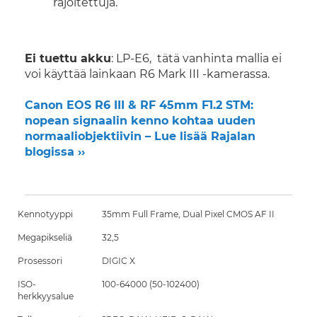
rajoitettuja.
Ei tuettu akku
: LP-E6, tätä vanhinta mallia ei
voi käyttää lainkaan R6 Mark III -kamerassa.
Canon EOS R6 III & RF 45mm F1.2 STM:
nopean signaalin kenno kohtaa uuden
normaaliobjektiivin – Lue lisää Rajalan
blogissa ››
Kennotyyppi
35mm Full Frame, Dual Pixel CMOS AF II
Megapikseliä
32,5
Prosessori
DIGIC X
ISO-
100-64000 (50-102400)
herkkyysalue