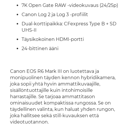
7K Open Gate RAW -videokuvaus (24/25p)
Canon Log 2 ja Log 3 -profiilit
Dual-korttipaikka: CFexpress Type B + SD
UHS-II
Täysikokoinen HDMI-portti
24-bittinen ääni
Canon EOS R6 Mark III on luotettava ja
monipuolinen täyden kennon hybridikamera,
joka sopii yhtä hyvin ammattikuvaajille,
sisällöntuottajille kuin intohimoisille
harrastajille. Se tarjoaa ammattitason
ominaisuudet kompaktissa rungossa. Se on
täydellinen valinta, kun haluat yhden rungon,
joka hallitsee sekä still-kuvauksen että
videotuotannon.