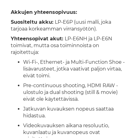
Akkujen yhteensopivuus:
Suositeltu akku:
LP-E6P (uusi malli, joka
tarjoaa korkeamman virransyötön).
Yhteensopivat akut:
LP-E6NH ja LP-E6N
toimivat, mutta osa toiminnoista on
rajoitettuja:
Wi-Fi-, Ethernet- ja Multi-Function Shoe -
lisävarusteet, jotka vaativat paljon virtaa,
eivät toimi.
Pre-continuous shooting, HDMI RAW -
ulostulo ja dual shooting (still & movie)
eivät ole käytettävissä.
Jatkuvan kuvauksen nopeus saattaa
hidastua.
Videokuvauksen aikana resoluutio,
kuvanlaatu ja kuvanopeus ovat