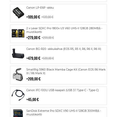
Lisää
Canon LP-E6P -akku
ostoskoriin
109,00 €
139,00 €
Lisää
2 x Lexar SDXC Pro 1800x U3 V60 UHS-II 128GB 280MB/s -
ostoskoriin
muistikortti
279,00 €
299,00 €
Lisää
Canon BG-R20 -akkukahva (EOS R5, R5 II, R6, R6 II, R6 III)
ostoskoriin
479,00 €
599,00 €
Lisää
SmallRig 5960 Black Mamba Cage Kit (Canon EOS R6 Mark
ostoskoriin
III / R6 Mark II)
209,00 €
Lisää
Canon IFC-100U USB-kaapeli (USB 3.1 Type-C - Type-C)
ostoskoriin
45,00 €
Lisää
SanDisk Extreme Pro SDXC V90 UHS-II 128GB 300MB/s -
ostoskoriin
muistikortti