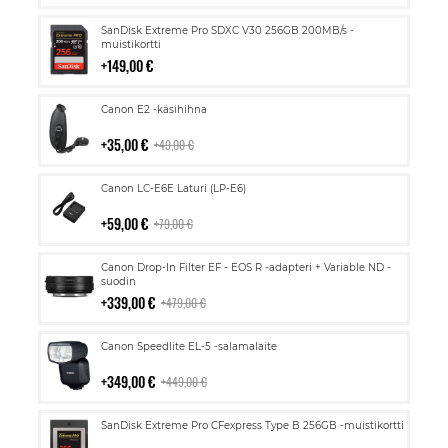
Lisää
SanDisk Extreme Pro SDXC V30 256GB 200MB/s -
ostoskoriin
muistikortti
149,00 €
Lisää
Canon E2 -käsihihna
ostoskoriin
35,00 €
49,00 €
Lisää
Canon LC-E6E Laturi (LP-E6)
ostoskoriin
59,00 €
79,00 €
Lisää
Canon Drop-In Filter EF - EOS R -adapteri + Variable ND -
ostoskoriin
suodin
339,00 €
479,00 €
Lisää
Canon Speedlite EL-5 -salamalaite
ostoskoriin
349,00 €
449,00 €
Lisää
SanDisk Extreme Pro CFexpress Type B 256GB -muistikortti
ostoskoriin