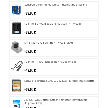
Lisää
LensPen Cleaning Kit White -linssinpuhdistussarja
ostoskoriin
29,00 €
Lisää
Fujifilm BC-W235 tupla-akkulaturi (NP-W235)
ostoskoriin
89,00 €
Lisää
SmallRig 4072 Fujifilm NP-W235 -akku
ostoskoriin
32,00 €
Lisää
Fujifilm RR-100 -langallinen kauko-ohjain
ostoskoriin
49,00 €
Lisää
SanDisk Extreme SDXC V30 128GB 180MB/s -muistikortti
ostoskoriin
69,00 €
Lisää
JJC GSP-XT5 Optical Screen Protector -näytönsuoja
ostoskoriin
(Fujifilm X-T5)