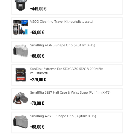
ostoskoriin
449,00 €
Lisää
VSGO Cleaning Travel Kit -puhdistussetti
ostoskoriin
69,00 €
Lisää
SmallRig 4136 L-Shape Grip (Fujifilm X-T5)
ostoskoriin
68,00 €
Lisää
SanDisk Extreme Pro SDXC V30 512GB 200MB/s -
ostoskoriin
muistikortti
279,00 €
Lisää
SmallRig 3927 Half Case & Wrist Strap (Fujifilm X-T5)
ostoskoriin
79,00 €
Lisää
SmallRig 4260 L-Shape Grip (Fujifilm X-T5)
ostoskoriin
68,00 €