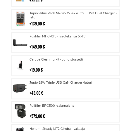
29,00 €
Lisää
Jupio Value Pack NP-W235 -akku x 2 + USB Dual Charger -
ostoskoriin
laturi
139,00 €
Lisää
Fujifilm MHG-XT5 -lisäotekahva (X-T5)
ostoskoriin
149,00 €
Lisää
Caruba Cleaning kit -puhdistussetti
ostoskoriin
19,00 €
Lisää
Jupio 65W Triple USB GaN Charger -laturi
ostoskoriin
43,00 €
Lisää
Fujifilm EF-X500 -salamalaite
ostoskoriin
579,00 €
Lisää
Hohem iSteady MT2 Gimbal -vakaaja