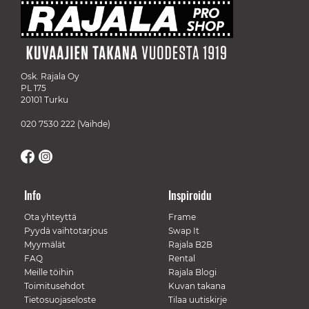
Osk. Rajala Oy
PL 175
20101 Turku
020 7530 222
(Vaihde)
Info
Inspiroidu
Ota yhteyttä
Frame
Pyydä vaihtotarjous
Swap It
Myymälät
Rajala B2B
FAQ
Rental
Meille töihin
Rajala Blogi
Toimitusehdot
Kuvan takana
Tietosuojaseloste
Tilaa uutiskirje