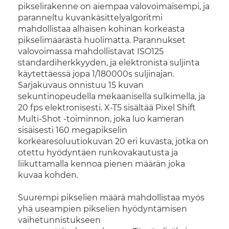
pikselirakenne on aiempaa valovoimaisempi, ja
paranneltu kuvankäsittelyalgoritmi
mahdollistaa alhaisen kohinan korkeasta
pikselimäärästä huolimatta. Parannukset
valovoimassa mahdollistavat ISO125
standardiherkkyyden, ja elektronista suljinta
käytettäessä jopa 1/180000s suljinajan.
Sarjakuvaus onnistuu 15 kuvan
sekuntinopeudella mekaanisella sulkimella, ja
20 fps elektronisesti. X-T5 sisältää Pixel Shift
Multi-Shot -toiminnon, joka luo kameran
sisäisesti 160 megapikselin
korkearesoluutiokuvan 20 eri kuvasta, jotka on
otettu hyödyntäen runkovakautusta ja
liikuttamalla kennoa pienen määrän joka
kuvaa kohden.
Suurempi pikselien määrä mahdollistaa myös
yhä useampien pikselien hyödyntämisen
vaihetunnistukseen