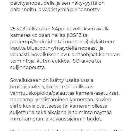
päivitysnopeudella, ja sen näkyvyyttä on
paranneltu ja vääristymiä pienennetty.
25.5.23 Julkaistun XApp -sovelluksen avulla
kameraa voidaan hallita (iOS 13 tai
uudempi/Android 11 tai uudempi) älylaitteen
kautta bluetooth-yhteydellä nopeasti ja
vakaasti. Sovelluksen avulla etäohjaat kameran
toimintoja, kuten aukkoa, ISO-arvoa tai
suljinnopeutta.
Sovellukseen on lisätty useita uusia
ominaisuuksia, kuten mahdollisuus
varmuuskopioida/palauttaa kamera-asetukset,
nopeampi yhdistäminen kameraan, kuvien
siirto kuvia otettaessa tai kameran ollessa
suljettuna sekä aikajana ja toiminta näyttää
mm. kameran ja kuvaussijainnin tiedot.