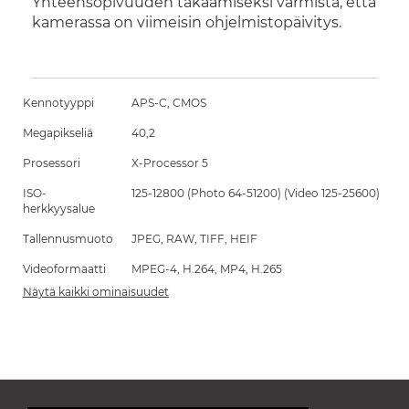
Yhteensopivuuden takaamiseksi varmista, että
kamerassa on viimeisin ohjelmistopäivitys.
Kennotyyppi
APS-C, CMOS
Megapikseliä
40,2
Prosessori
X-Processor 5
ISO-
125-12800 (Photo 64-51200) (Video 125-25600)
herkkyysalue
Tallennusmuoto
JPEG, RAW, TIFF, HEIF
Videoformaatti
MPEG-4, H.264, MP4, H.265
Näytä kaikki ominaisuudet