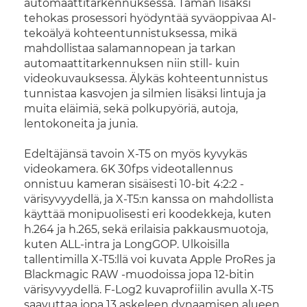
automaattitarkennuksessa. Tämän lisäksi
tehokas prosessori hyödyntää syväoppivaa AI-
tekoälyä kohteentunnistuksessa, mikä
mahdollistaa salamannopean ja tarkan
automaattitarkennuksen niin still- kuin
videokuvauksessa. Älykäs kohteentunnistus
tunnistaa kasvojen ja silmien lisäksi lintuja ja
muita eläimiä, sekä polkupyöriä, autoja,
lentokoneita ja junia.
Edeltäjänsä tavoin X-T5 on myös kyvykäs
videokamera. 6K 30fps videotallennus
onnistuu kameran sisäisesti 10-bit 4:2:2 -
värisyvyydellä, ja X-T5:n kanssa on mahdollista
käyttää monipuolisesti eri koodekkeja, kuten
h.264 ja h.265, sekä erilaisia pakkausmuotoja,
kuten ALL-intra ja LongGOP. Ulkoisilla
tallentimilla X-T5:llä voi kuvata Apple ProRes ja
Blackmagic RAW -muodoissa jopa 12-bitin
värisyvyydellä. F-Log2 kuvaprofiilin avulla X-T5
saavuttaa jopa 13 askeleen dynaamisen alueen.