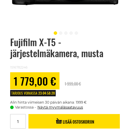
Fujifilm X-T5 -
Skip
to
järjestelmäkamera, musta
the
beginning
of
the
1516782246
images
gallery
Alennushinta
1 779,00 €
1 999,00 €
TARJOUS VOIMASSA
23
:
04
:
58
:
28
Alin hinta viimeisen 30 päivän aikana: 1999 €
Varastossa
Näytä myymäläsaatavuus
LISÄÄ OSTOSKORIIN