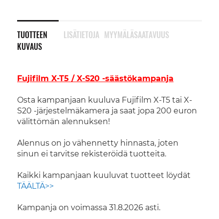
TUOTTEEN
LISÄTIETOJA
MYYMÄLÄSAATAVUUS
KUVAUS
Fujifilm X-T5 / X-S20 -säästökampanja
Osta kampanjaan kuuluva Fujifilm X-T5 tai X-
S20 -järjestelmäkamera ja saat jopa 200 euron
välittömän alennuksen!
Alennus on jo vähennetty hinnasta, joten
sinun ei tarvitse rekisteröidä tuotteita.
Kaikki kampanjaan kuuluvat tuotteet löydät
TÄÄLTÄ>>
Kampanja on voimassa 31.8.2026 asti.