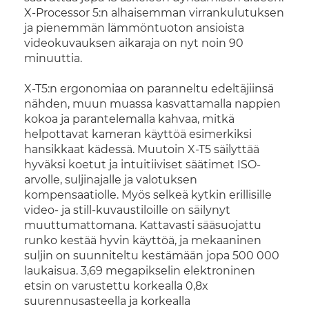
X-Processor 5:n alhaisemman virrankulutuksen
ja pienemmän lämmöntuoton ansioista
videokuvauksen aikaraja on nyt noin 90
minuuttia.
X-T5:n ergonomiaa on paranneltu edeltäjiinsä
nähden, muun muassa kasvattamalla nappien
kokoa ja parantelemalla kahvaa, mitkä
helpottavat kameran käyttöä esimerkiksi
hansikkaat kädessä. Muutoin X-T5 säilyttää
hyväksi koetut ja intuitiiviset säätimet ISO-
arvolle, suljinajalle ja valotuksen
kompensaatiolle. Myös selkeä kytkin erillisille
video- ja still-kuvaustiloille on säilynyt
muuttumattomana. Kattavasti sääsuojattu
runko kestää hyvin käyttöä, ja mekaaninen
suljin on suunniteltu kestämään jopa 500 000
laukaisua. 3,69 megapikselin elektroninen
etsin on varustettu korkealla 0,8x
suurennusasteella ja korkealla