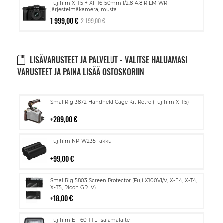
Fujifilm X-T5 + XF 16-50mm f/2.8-4.8 R LM WR -
järjestelmäkamera, musta
1 999,00 €
2 199,00 €
LISÄVARUSTEET JA PALVELUT - VALITSE HALUAMASI
VARUSTEET JA PAINA LISÄÄ OSTOSKORIIN
Lisää
SmallRig 3872 Handheld Cage Kit Retro (Fujifilm X-T5)
ostoskoriin
289,00 €
Lisää
Fujifilm NP-W235 -akku
ostoskoriin
99,00 €
Lisää
SmallRig 5803 Screen Protector (Fuji X100VI/V, X-E4, X-T4,
ostoskoriin
X-T5, Ricoh GR IV)
18,00 €
Lisää
Fujifilm EF-60 TTL -salamalaite