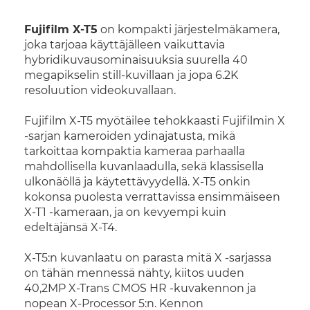
Fujifilm X-T5
on kompakti järjestelmäkamera,
joka tarjoaa käyttäjälleen vaikuttavia
hybridikuvausominaisuuksia suurella 40
megapikselin still-kuvillaan ja jopa 6.2K
resoluution videokuvallaan.
Fujifilm X-T5 myötäilee tehokkaasti Fujifilmin X
-sarjan kameroiden ydinajatusta, mikä
tarkoittaa kompaktia kameraa parhaalla
mahdollisella kuvanlaadulla, sekä klassisella
ulkonäöllä ja käytettävyydellä. X-T5 onkin
kokonsa puolesta verrattavissa ensimmäiseen
X-T1 -kameraan, ja on kevyempi kuin
edeltäjänsä X-T4.
X-T5:n kuvanlaatu on parasta mitä X -sarjassa
on tähän mennessä nähty, kiitos uuden
40,2MP X-Trans CMOS HR -kuvakennon ja
nopean X-Processor 5:n. Kennon