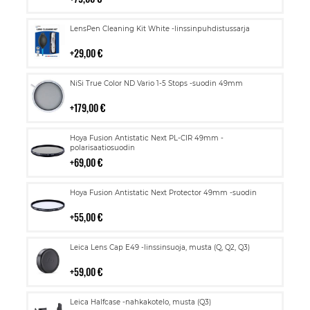
Lisää
LensPen Cleaning Kit White -linssinpuhdistussarja
ostoskoriin
29,00 €
Lisää
NiSi True Color ND Vario 1-5 Stops -suodin 49mm
ostoskoriin
179,00 €
Lisää
Hoya Fusion Antistatic Next PL-CIR 49mm -
ostoskoriin
polarisaatiosuodin
69,00 €
Lisää
Hoya Fusion Antistatic Next Protector 49mm -suodin
ostoskoriin
55,00 €
Lisää
Leica Lens Cap E49 -linssinsuoja, musta (Q, Q2, Q3)
ostoskoriin
59,00 €
Lisää
Leica Halfcase -nahkakotelo, musta (Q3)