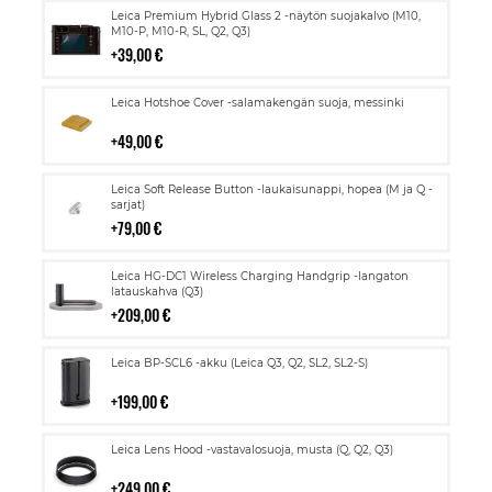
Lisää
Leica Premium Hybrid Glass 2 -näytön suojakalvo (M10,
ostoskoriin
M10-P, M10-R, SL, Q2, Q3)
39,00 €
Lisää
Leica Hotshoe Cover -salamakengän suoja, messinki
ostoskoriin
49,00 €
Lisää
Leica Soft Release Button -laukaisunappi, hopea (M ja Q -
ostoskoriin
sarjat)
79,00 €
Lisää
Leica HG-DC1 Wireless Charging Handgrip -langaton
ostoskoriin
latauskahva (Q3)
209,00 €
Lisää
Leica BP-SCL6 -akku (Leica Q3, Q2, SL2, SL2-S)
ostoskoriin
199,00 €
Lisää
Leica Lens Hood -vastavalosuoja, musta (Q, Q2, Q3)
ostoskoriin
249,00 €