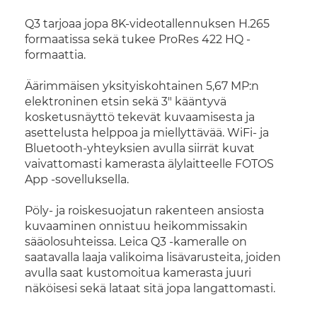
Q3 tarjoaa jopa 8K-videotallennuksen H.265
formaatissa sekä tukee ProRes 422 HQ -
formaattia.
Äärimmäisen yksityiskohtainen 5,67 MP:n
elektroninen etsin sekä 3" kääntyvä
kosketusnäyttö tekevät kuvaamisesta ja
asettelusta helppoa ja miellyttävää. WiFi- ja
Bluetooth-yhteyksien avulla siirrät kuvat
vaivattomasti kamerasta älylaitteelle FOTOS
App -sovelluksella.
Pöly- ja roiskesuojatun rakenteen ansiosta
kuvaaminen onnistuu heikommissakin
sääolosuhteissa. Leica Q3 -kameralle on
saatavalla laaja valikoima lisävarusteita, joiden
avulla saat kustomoitua kamerasta juuri
näköisesi sekä lataat sitä jopa langattomasti.