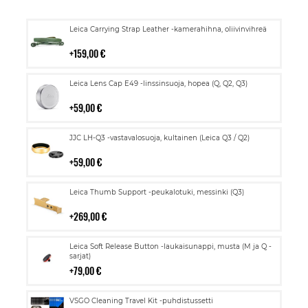
Lisää
Leica Carrying Strap Leather -kamerahihna, oliivinvihreä
ostoskoriin
159,00 €
Lisää
Leica Lens Cap E49 -linssinsuoja, hopea (Q, Q2, Q3)
ostoskoriin
59,00 €
Lisää
JJC LH-Q3 -vastavalosuoja, kultainen (Leica Q3 / Q2)
ostoskoriin
59,00 €
Lisää
Leica Thumb Support -peukalotuki, messinki (Q3)
ostoskoriin
269,00 €
Lisää
Leica Soft Release Button -laukaisunappi, musta (M ja Q -
ostoskoriin
sarjat)
79,00 €
Lisää
VSGO Cleaning Travel Kit -puhdistussetti