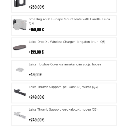
ostoskoriin
259,00 €
Lisää
SmallRig 4568 L-Shape Mount Plate with Handle (Leica
ostoskoriin
Q3)
169,00 €
Lisää
Leica Drop XL Wireless Charger -langaton laturi (Q3)
ostoskoriin
199,00 €
Lisää
Leica Hotshoe Cover -salamakengän suoja, hopea
ostoskoriin
49,00 €
Lisää
Leica Thumb Support -peukalotuki, musta (Q3)
ostoskoriin
249,00 €
Lisää
Leica Thumb Support -peukalotuki, hopea (Q3)
ostoskoriin
249,00 €