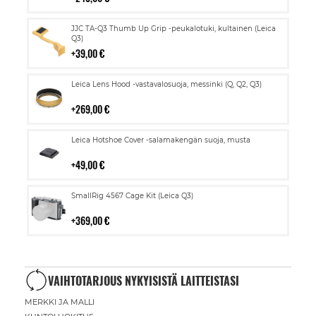
Lisää
JJC TA-Q3 Thumb Up Grip -peukalotuki, kultainen (Leica
ostoskoriin
Q3)
39,00 €
Lisää
Leica Lens Hood -vastavalosuoja, messinki (Q, Q2, Q3)
ostoskoriin
269,00 €
Lisää
Leica Hotshoe Cover -salamakengän suoja, musta
ostoskoriin
49,00 €
Lisää
SmallRig 4567 Cage Kit (Leica Q3)
ostoskoriin
369,00 €
VAIHTOTARJOUS NYKYISISTÄ LAITTEISTASI
MERKKI JA MALLI