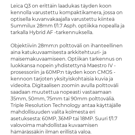
Leica Q3 on erittäin laadukas täyden koon
kennolla varustettu kompaktikamera, jossa on
optisella kuvanvakaajalla varustettu kiinteä
Summilux 28mm f/1.7 Asph. optiikka nopealla ja
tarkalla Hybrid AF -tarkennuksella.
Objektiivin 28mm:n polttoväli on ihanteellinen
aina katukuvaamisesta arkkitehtuuri- ja
maisemakuvaamiseen. Optiikan tarkennus on
luokkansa nopein yhdistettynä Maestro IV -
prosessoriin ja 60MP:n täyden koon CMOS -
kennoon tarjoten yksityiskohtaisia kuvia ja
videoita. Digitaalisen zoomin avulla polttoväli
saadaan muutettua nopeasti vastaamaan
35mm, 50mm, 75mm tai 90mm polttoväliä.
Triple Resolution Technology antaa käyttäjälle
mahdollisuuden valita kolmesta eri
asetuksesta: 60MP, 36MP tai 18MP. Suuri f/1.7
valovoima mahdollistaa kuvaamisen
hämärässäkin ilman erillistä valoa.