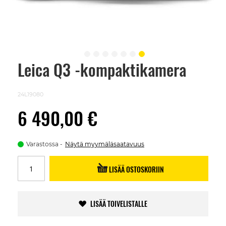
Leica Q3 -kompaktikamera
Skip
to
the
beginning
24L19080
of
the
6 490,00 €
images
gallery
Varastossa
Näytä myymäläsaatavuus
LISÄÄ OSTOSKORIIN
LISÄÄ TOIVELISTALLE