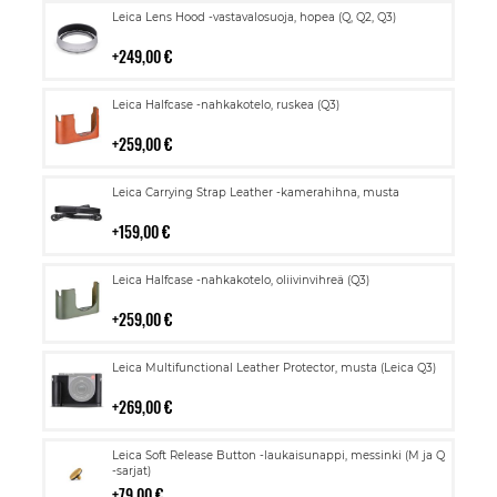
Lisää
Leica Lens Hood -vastavalosuoja, hopea (Q, Q2, Q3)
ostoskoriin
249,00 €
Lisää
Leica Halfcase -nahkakotelo, ruskea (Q3)
ostoskoriin
259,00 €
Lisää
Leica Carrying Strap Leather -kamerahihna, musta
ostoskoriin
159,00 €
Lisää
Leica Halfcase -nahkakotelo, oliivinvihreä (Q3)
ostoskoriin
259,00 €
Lisää
Leica Multifunctional Leather Protector, musta (Leica Q3)
ostoskoriin
269,00 €
Lisää
Leica Soft Release Button -laukaisunappi, messinki (M ja Q
ostoskoriin
-sarjat)
79,00 €