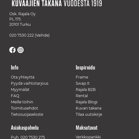
Osk. Rajala Oy
PL 175
20101 Turku
020 7530 222
(Vaihde)
Info
Inspiroidu
Ota yhteyttä
Frame
Pyydä vaihtotarjous
Swap It
Myymälät
Rajala B2B
FAQ
Rental
Meille töihin
Rajala Blogi
Toimitusehdot
Kuvan takana
Tietosuojaseloste
Tilaa uutiskirje
Asiakaspalvelu
Maksutavat
Verkkopankki
Puh.
020 7530 275