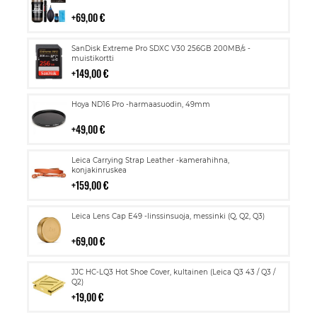
ostoskoriin
69,00 €
Lisää
SanDisk Extreme Pro SDXC V30 256GB 200MB/s -
ostoskoriin
muistikortti
149,00 €
Lisää
Hoya ND16 Pro -harmaasuodin, 49mm
ostoskoriin
49,00 €
Lisää
Leica Carrying Strap Leather -kamerahihna,
ostoskoriin
konjakinruskea
159,00 €
Lisää
Leica Lens Cap E49 -linssinsuoja, messinki (Q, Q2, Q3)
ostoskoriin
69,00 €
Lisää
JJC HC-LQ3 Hot Shoe Cover, kultainen (Leica Q3 43 / Q3 /
ostoskoriin
Q2)
19,00 €