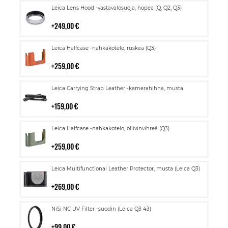
Lisää
Leica Lens Hood -vastavalosuoja, hopea (Q, Q2, Q3)
ostoskoriin
249,00 €
Lisää
Leica Halfcase -nahkakotelo, ruskea (Q3)
ostoskoriin
259,00 €
Lisää
Leica Carrying Strap Leather -kamerahihna, musta
ostoskoriin
159,00 €
Lisää
Leica Halfcase -nahkakotelo, oliivinvihreä (Q3)
ostoskoriin
259,00 €
Lisää
Leica Multifunctional Leather Protector, musta (Leica Q3)
ostoskoriin
269,00 €
Lisää
NiSi NC UV Filter -suodin (Leica Q3 43)
ostoskoriin
99,00 €