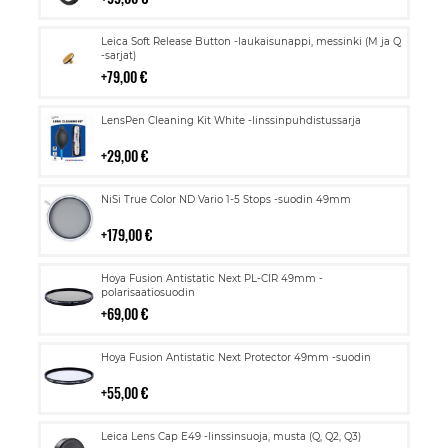
Lisää
Leica Soft Release Button -laukaisunappi, messinki (M ja Q
ostoskoriin
-sarjat)
79,00 €
Lisää
LensPen Cleaning Kit White -linssinpuhdistussarja
ostoskoriin
29,00 €
Lisää
NiSi True Color ND Vario 1-5 Stops -suodin 49mm
ostoskoriin
179,00 €
Lisää
Hoya Fusion Antistatic Next PL-CIR 49mm -
ostoskoriin
polarisaatiosuodin
69,00 €
Lisää
Hoya Fusion Antistatic Next Protector 49mm -suodin
ostoskoriin
55,00 €
Lisää
Leica Lens Cap E49 -linssinsuoja, musta (Q, Q2, Q3)