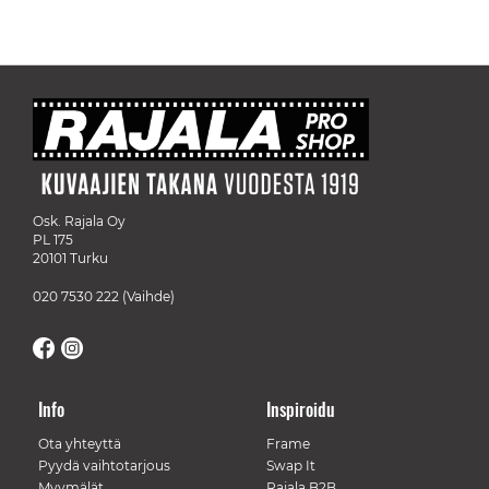
Osk. Rajala Oy
PL 175
20101 Turku
020 7530 222
(Vaihde)
Info
Inspiroidu
Ota yhteyttä
Frame
Pyydä vaihtotarjous
Swap It
Myymälät
Rajala B2B