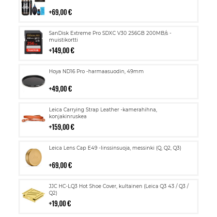
ostoskoriin
69,00 €
Lisää
SanDisk Extreme Pro SDXC V30 256GB 200MB/s -
ostoskoriin
muistikortti
149,00 €
Lisää
Hoya ND16 Pro -harmaasuodin, 49mm
ostoskoriin
49,00 €
Lisää
Leica Carrying Strap Leather -kamerahihna,
ostoskoriin
konjakinruskea
159,00 €
Lisää
Leica Lens Cap E49 -linssinsuoja, messinki (Q, Q2, Q3)
ostoskoriin
69,00 €
Lisää
JJC HC-LQ3 Hot Shoe Cover, kultainen (Leica Q3 43 / Q3 /
ostoskoriin
Q2)
19,00 €