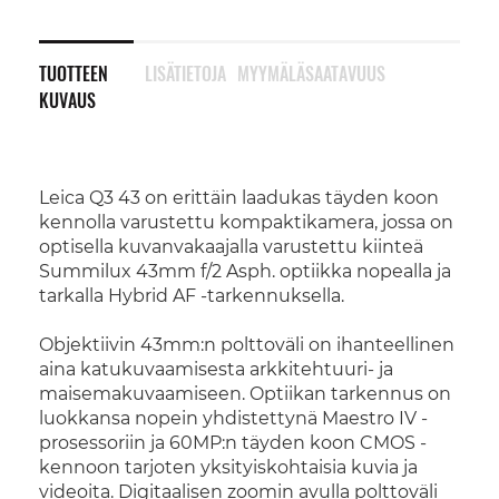
TUOTTEEN
LISÄTIETOJA
MYYMÄLÄSAATAVUUS
KUVAUS
Leica Q3 43 on erittäin laadukas täyden koon
kennolla varustettu kompaktikamera, jossa on
optisella kuvanvakaajalla varustettu kiinteä
Summilux 43mm f/2 Asph. optiikka nopealla ja
tarkalla Hybrid AF -tarkennuksella.
Objektiivin 43mm:n polttoväli on ihanteellinen
aina katukuvaamisesta arkkitehtuuri- ja
maisemakuvaamiseen. Optiikan tarkennus on
luokkansa nopein yhdistettynä Maestro IV -
prosessoriin ja 60MP:n täyden koon CMOS -
kennoon tarjoten yksityiskohtaisia kuvia ja
videoita. Digitaalisen zoomin avulla polttoväli