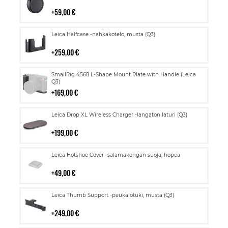
ostoskoriin
59,00 €
Lisää
Leica Halfcase -nahkakotelo, musta (Q3)
ostoskoriin
259,00 €
Lisää
SmallRig 4568 L-Shape Mount Plate with Handle (Leica
ostoskoriin
Q3)
169,00 €
Lisää
Leica Drop XL Wireless Charger -langaton laturi (Q3)
ostoskoriin
199,00 €
Lisää
Leica Hotshoe Cover -salamakengän suoja, hopea
ostoskoriin
49,00 €
Lisää
Leica Thumb Support -peukalotuki, musta (Q3)
ostoskoriin
249,00 €