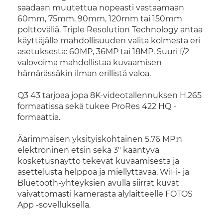
saadaan muutettua nopeasti vastaamaan
60mm, 75mm, 90mm, 120mm tai 150mm
polttoväliä. Triple Resolution Technology antaa
käyttäjälle mahdollisuuden valita kolmesta eri
asetuksesta: 60MP, 36MP tai 18MP. Suuri f/2
valovoima mahdollistaa kuvaamisen
hämärässäkin ilman erillistä valoa.
Q3 43 tarjoaa jopa 8K-videotallennuksen H.265
formaatissa sekä tukee ProRes 422 HQ -
formaattia.
Äärimmäisen yksityiskohtainen 5,76 MP:n
elektroninen etsin sekä 3" kääntyvä
kosketusnäyttö tekevät kuvaamisesta ja
asettelusta helppoa ja miellyttävää. WiFi- ja
Bluetooth-yhteyksien avulla siirrät kuvat
vaivattomasti kamerasta älylaitteelle FOTOS
App -sovelluksella.