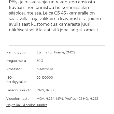
Pöly- ja roiskesuojatun rakenteen ansiosta
kuvaaminen onnistuu heikommissakin
sääolosuhteissa. Leica Q3 43 -kameralle on
saatavalla laaja valikoima lisävarusteita, joiden
avulla saat kustomoitua kamerasta juuri
näköisesi sekä lataat sitä jopa langattomasti.
Kennotyyppi
35mm Full Frame, CMOS
Megapikseliä
60,3
Prosessori
Maestro IV
ISO-
50-100000
herkkyysalue
Tallennusmuoto
DNG, JPEG
Videoformaatti
MOV, H.264, MP4, ProRes 422 HQ, H.265
Näytä kaikki ominaisuudet