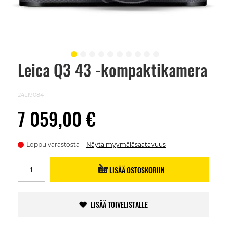
Leica Q3 43 -kompaktikamera
Skip
to
the
beginning
24L19084
of
the
7 059,00 €
images
gallery
Loppu varastosta
Näytä myymäläsaatavuus
LISÄÄ OSTOSKORIIN
LISÄÄ TOIVELISTALLE