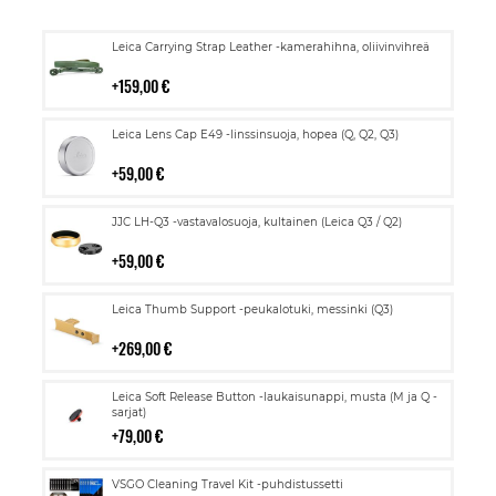
Lisää
Leica Carrying Strap Leather -kamerahihna, oliivinvihreä
ostoskoriin
159,00 €
Lisää
Leica Lens Cap E49 -linssinsuoja, hopea (Q, Q2, Q3)
ostoskoriin
59,00 €
Lisää
JJC LH-Q3 -vastavalosuoja, kultainen (Leica Q3 / Q2)
ostoskoriin
59,00 €
Lisää
Leica Thumb Support -peukalotuki, messinki (Q3)
ostoskoriin
269,00 €
Lisää
Leica Soft Release Button -laukaisunappi, musta (M ja Q -
ostoskoriin
sarjat)
79,00 €
Lisää
VSGO Cleaning Travel Kit -puhdistussetti