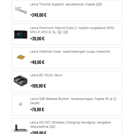
Lisää
Leica Thumb Support -peukalotuki, hopea (Q3)
ostoskoriin
249,00 €
Lisää
Leica Premium Hybrid Glass 2 -näytön suojakalvo (M10,
ostoskoriin
M10-P, M10-R, SL, Q2, Q3)
39,00 €
Lisää
Leica Hotshoe Cover -salamakengän suoja, messinki
ostoskoriin
49,00 €
Lisää
Leica BC-SCL6 -laturi
ostoskoriin
169,00 €
Lisää
Leica Soft Release Button -laukaisunappi, hopea (M ja Q -
ostoskoriin
sarjat)
79,00 €
Lisää
Leica HG-DC1 Wireless Charging Handgrip -langaton
ostoskoriin
latauskahva (Q3)
209,00 €