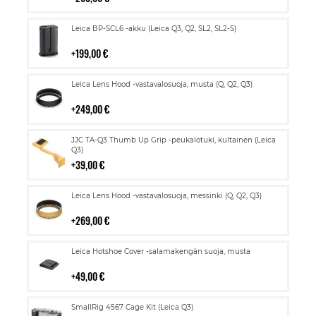
Lisää
Leica BP-SCL6 -akku (Leica Q3, Q2, SL2, SL2-S)
ostoskoriin
199,00 €
Lisää
Leica Lens Hood -vastavalosuoja, musta (Q, Q2, Q3)
ostoskoriin
249,00 €
Lisää
JJC TA-Q3 Thumb Up Grip -peukalotuki, kultainen (Leica
ostoskoriin
Q3)
39,00 €
Lisää
Leica Lens Hood -vastavalosuoja, messinki (Q, Q2, Q3)
ostoskoriin
269,00 €
Lisää
Leica Hotshoe Cover -salamakengän suoja, musta
ostoskoriin
49,00 €
Lisää
SmallRig 4567 Cage Kit (Leica Q3)