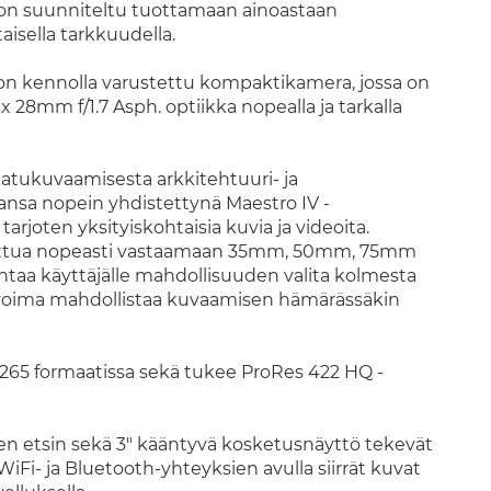
on suunniteltu tuottamaan ainoastaan
aisella tarkkuudella.
on kennolla varustettu kompaktikamera, jossa on
 28mm f/1.7 Asph. optiikka nopealla ja tarkalla
katukuvaamisesta arkkitehtuuri- ja
sa nopein yhdistettynä Maestro IV -
joten yksityiskohtaisia kuvia ja videoita.
utettua nopeasti vastaamaan 35mm, 50mm, 75mm
ntaa käyttäjälle mahdollisuuden valita kolmesta
alovoima mahdollistaa kuvaamisen hämärässäkin
265 formaatissa sekä tukee ProRes 422 HQ -
en etsin sekä 3" kääntyvä kosketusnäyttö tekevät
WiFi- ja Bluetooth-yhteyksien avulla siirrät kuvat