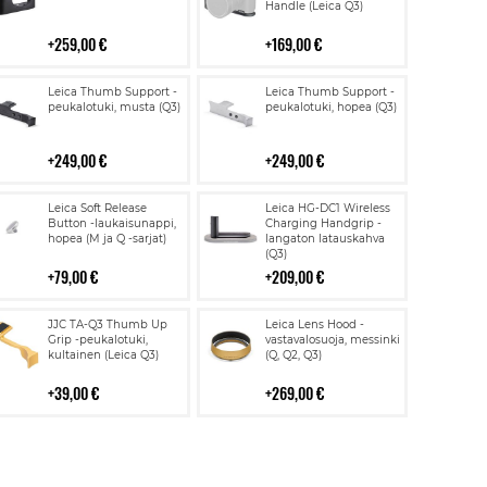
Handle (Leica Q3)
259,00 €
169,00 €
Lisää
Lisää
Leica Thumb Support -
Leica Thumb Support -
ostoskoriin
ostoskoriin
peukalotuki, musta (Q3)
peukalotuki, hopea (Q3)
249,00 €
249,00 €
Lisää
Lisää
Leica Soft Release
Leica HG-DC1 Wireless
ostoskoriin
ostoskoriin
Button -laukaisunappi,
Charging Handgrip -
hopea (M ja Q -sarjat)
langaton latauskahva
(Q3)
79,00 €
209,00 €
Lisää
Lisää
JJC TA-Q3 Thumb Up
Leica Lens Hood -
ostoskoriin
ostoskoriin
Grip -peukalotuki,
vastavalosuoja, messinki
kultainen (Leica Q3)
(Q, Q2, Q3)
39,00 €
269,00 €