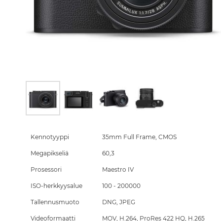
Skip
to
the
Kennotyyppi
35mm Full Frame, CMOS
beginning
Megapikseliä
60,3
of
the
Prosessori
Maestro IV
images
gallery
ISO-herkkyysalue
100 - 200000
Tallennusmuoto
DNG, JPEG
Videoformaatti
MOV, H.264, ProRes 422 HQ, H.265