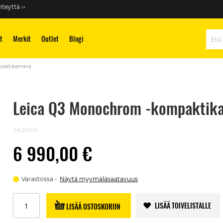
teyttä ››
t
Merkit
Outlet
Blogi
Hae
paktikamera
Leica Q3 Monochrom -kompaktik
24L19200
6 990,00 €
Varastossa
Näytä myymäläsaatavuus
LISÄÄ TOIVELISTALLE
LISÄÄ OSTOSKORIIN