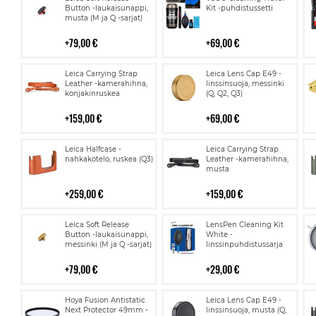
ostoskoriin
ostoskoriin
Button -laukaisunappi,
Kit -puhdistussetti
musta (M ja Q -sarjat)
79,00 €
69,00 €
Lisää
Lisää
Leica Carrying Strap
Leica Lens Cap E49 -
ostoskoriin
ostoskoriin
Leather -kamerahihna,
linssinsuoja, messinki
konjakinruskea
(Q, Q2, Q3)
159,00 €
69,00 €
Lisää
Lisää
Leica Halfcase -
Leica Carrying Strap
ostoskoriin
ostoskoriin
nahkakotelo, ruskea (Q3)
Leather -kamerahihna,
musta
259,00 €
159,00 €
Lisää
Lisää
Leica Soft Release
LensPen Cleaning Kit
ostoskoriin
ostoskoriin
Button -laukaisunappi,
White -
messinki (M ja Q -sarjat)
linssinpuhdistussarja
79,00 €
29,00 €
Lisää
Lisää
Hoya Fusion Antistatic
Leica Lens Cap E49 -
ostoskoriin
ostoskoriin
Next Protector 49mm -
linssinsuoja, musta (Q,