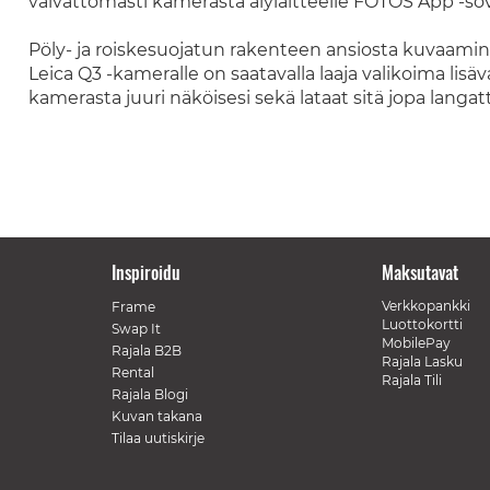
vaivattomasti kamerasta älylaitteelle FOTOS App -sov
Pöly- ja roiskesuojatun rakenteen ansiosta kuvaami
Leica Q3 -kameralle on saatavalla laaja valikoima lisä
kamerasta juuri näköisesi sekä lataat sitä jopa langat
Inspiroidu
Maksutavat
Verkkopankki
Frame
Luottokortti
Swap It
MobilePay
Rajala B2B
Rajala Lasku
Rental
Rajala Tili
Rajala Blogi
Kuvan takana
Tilaa uutiskirje