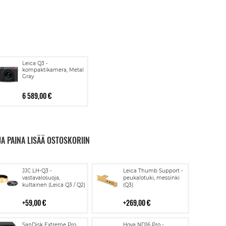
Leica Q3 -
kompaktikamera, Metal
Gray
6 589,00 €
JA PAINA LISÄÄ OSTOSKORIIN
Lisää
Lisää
JJC LH-Q3 -
Leica Thumb Support -
ostoskoriin
ostoskoriin
vastavalosuoja,
peukalotuki, messinki
kultainen (Leica Q3 / Q2)
(Q3)
59,00 €
269,00 €
Lisää
Lisää
SanDisk Extreme Pro
Hoya ND16 Pro -