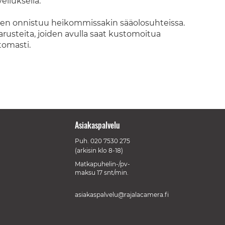
elluksella.
nen onnistuu heikommissakin sääolosuhteissa.
varusteita, joiden avulla saat kustomoitua
tomasti.
Asiakaspalvelu
Puh.
020 7530 275
(arkisin klo 8-18)
Matkapuhelin-/pv-
maksu 17 snt/min.
asiakaspalvelu@rajalacamera.fi