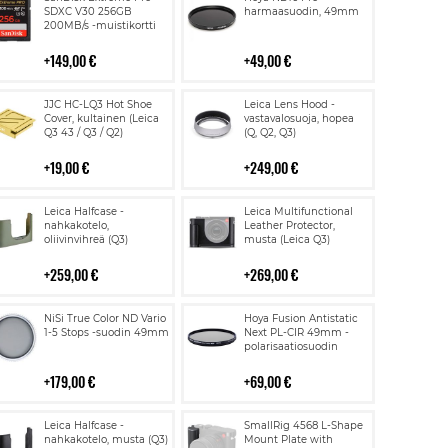
ostoskoriin
ostoskoriin
SDXC V30 256GB
harmaasuodin, 49mm
200MB/s -muistikortti
149,00 €
49,00 €
Lisää
Lisää
JJC HC-LQ3 Hot Shoe
Leica Lens Hood -
ostoskoriin
ostoskoriin
Cover, kultainen (Leica
vastavalosuoja, hopea
Q3 43 / Q3 / Q2)
(Q, Q2, Q3)
19,00 €
249,00 €
Lisää
Lisää
Leica Halfcase -
Leica Multifunctional
ostoskoriin
ostoskoriin
nahkakotelo,
Leather Protector,
oliivinvihreä (Q3)
musta (Leica Q3)
259,00 €
269,00 €
Lisää
Lisää
NiSi True Color ND Vario
Hoya Fusion Antistatic
ostoskoriin
ostoskoriin
1-5 Stops -suodin 49mm
Next PL-CIR 49mm -
polarisaatiosuodin
179,00 €
69,00 €
Lisää
Lisää
Leica Halfcase -
SmallRig 4568 L-Shape
ostoskoriin
ostoskoriin
nahkakotelo, musta (Q3)
Mount Plate with