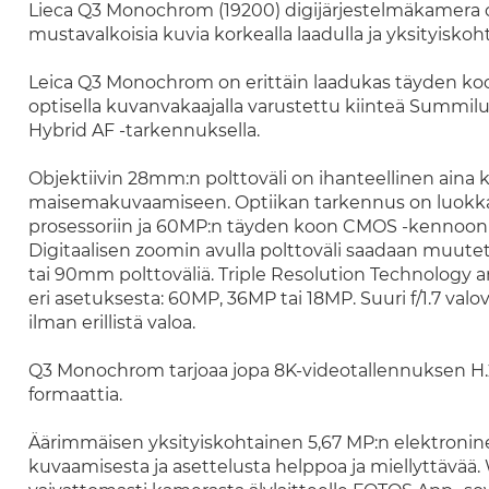
Lieca Q3 Monochrom (19200) digijärjestelmäkamera 
mustavalkoisia kuvia korkealla laadulla ja yksityiskoht
Leica Q3 Monochrom on erittäin laadukas täyden ko
optisella kuvanvakaajalla varustettu kiinteä Summilux
Hybrid AF -tarkennuksella.
Objektiivin 28mm:n polttoväli on ihanteellinen aina 
maisemakuvaamiseen. Optiikan tarkennus on luokkan
prosessoriin ja 60MP:n täyden koon CMOS -kennoon tar
Digitaalisen zoomin avulla polttoväli saadaan mu
tai 90mm polttoväliä. Triple Resolution Technology a
eri asetuksesta: 60MP, 36MP tai 18MP. Suuri f/1.7 v
ilman erillistä valoa.
Q3 Monochrom tarjoaa jopa 8K-videotallennuksen H.
formaattia.
Äärimmäisen yksityiskohtainen 5,67 MP:n elektronin
kuvaamisesta ja asettelusta helppoa ja miellyttävää. 