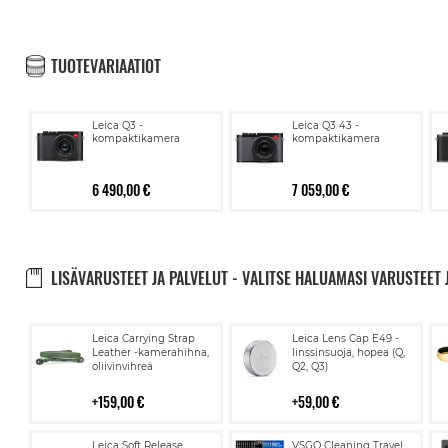
TUOTEVARIAATIOT
Leica Q3 -
Leica Q3 43 -
kompaktikamera
kompaktikamera
6 490,00 €
7 059,00 €
LISÄVARUSTEET JA PALVELUT - VALITSE HALUAMASI VARUSTEET 
Lisää
Lisää
Leica Carrying Strap
Leica Lens Cap E49 -
ostoskoriin
ostoskoriin
Leather -kamerahihna,
linssinsuoja, hopea (Q,
oliivinvihreä
Q2, Q3)
159,00 €
59,00 €
Lisää
Lisää
Leica Soft Release
VSGO Cleaning Travel