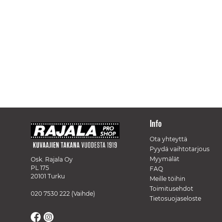
Info
Ota yhteyttä
Pyydä vaihtotarjous
Myymälät
Osk. Rajala Oy
PL 175
FAQ
20101 Turku
Meille töihin
Toimitusehdot
020 7530 222
(Vaihde)
Tietosuojaseloste