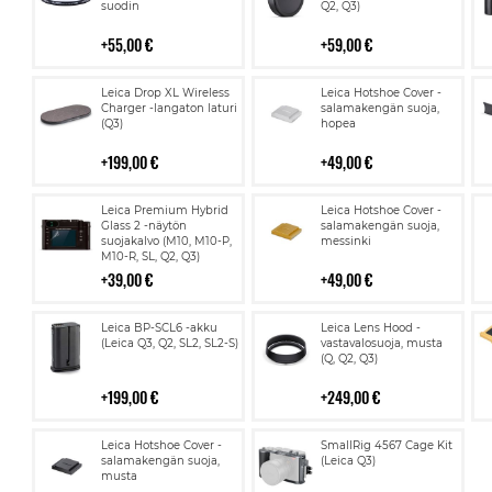
suodin
Q2, Q3)
55,00 €
59,00 €
Lisää
Lisää
Leica Drop XL Wireless
Leica Hotshoe Cover -
ostoskoriin
ostoskoriin
Charger -langaton laturi
salamakengän suoja,
(Q3)
hopea
199,00 €
49,00 €
Lisää
Lisää
Leica Premium Hybrid
Leica Hotshoe Cover -
ostoskoriin
ostoskoriin
Glass 2 -näytön
salamakengän suoja,
suojakalvo (M10, M10-P,
messinki
M10-R, SL, Q2, Q3)
39,00 €
49,00 €
Lisää
Lisää
Leica BP-SCL6 -akku
Leica Lens Hood -
ostoskoriin
ostoskoriin
(Leica Q3, Q2, SL2, SL2-S)
vastavalosuoja, musta
(Q, Q2, Q3)
199,00 €
249,00 €
Lisää
Lisää
Leica Hotshoe Cover -
SmallRig 4567 Cage Kit
ostoskoriin
ostoskoriin
salamakengän suoja,
(Leica Q3)
musta