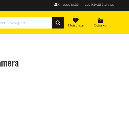
Kirjaudu sisään
Luo käyttäjätunnus
HAE
Muistilista
Ostoskori
amera