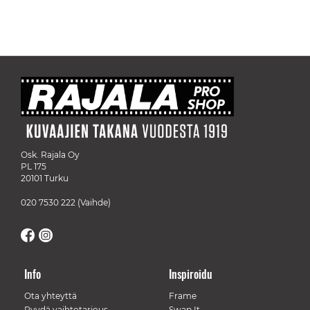
Osk. Rajala Oy
PL 175
20101 Turku
020 7530 222
(Vaihde)
Info
Inspiroidu
Ota yhteyttä
Frame
Pyydä vaihtotarjous
Swap It