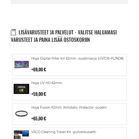
LISÄVARUSTEET JA PALVELUT - VALITSE HALUAMASI
VARUSTEET JA PAINA LISÄÄ OSTOSKORIIN
Lisää
Hoya Digital Filter Kit 62mm -suodinsarja (UV/CIR-PL/ND8)
ostoskoriin
69,00 €
Lisää
Hoya UV HD 62mm
ostoskoriin
59,00 €
Lisää
Hoya Fusion 62mm Antistatic Protector -suodin
ostoskoriin
65,00 €
Lisää
VSGO Cleaning Travel Kit -puhdistussetti
ostoskoriin