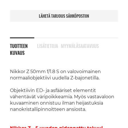
LÄHETÄ TARJOUS SÄHKÖPOSTIIN
TUOTTEEN
LISÄTIETOJA
MYYMÄLÄSAATAVUUS
KUVAUS
Nikkor Z 50mm f/1.8 S on valovoimainen
normaaliobjektiivi uudella Z-bajonetilla.
Objektiivin ED- ja asfääriset elementit
vähentävät väripoikkeamia. Myös vastavaloon
kuvaaminen onnistuu ilman heijastuksia
nanokristallipinnoitteen ansiosta.