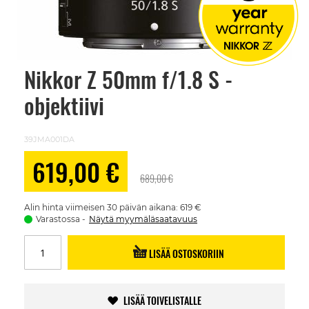
Nikkor Z 50mm f/1.8 S -
Skip
to
objektiivi
the
beginning
of
the
39JMA001DA
images
gallery
Alennushinta
619,00 €
689,00 €
Alin hinta viimeisen 30 päivän aikana: 619 €
Varastossa
Näytä myymäläsaatavuus
LISÄÄ OSTOSKORIIN
LISÄÄ TOIVELISTALLE