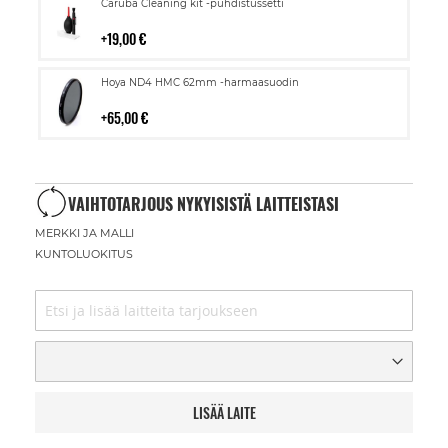
Lisää
Caruba Cleaning kit -puhdistussetti
ostoskoriin
19,00 €
Lisää
Hoya ND4 HMC 62mm -harmaasuodin
ostoskoriin
65,00 €
VAIHTOTARJOUS NYKYISISTÄ LAITTEISTASI
MERKKI JA MALLI
KUNTOLUOKITUS
LISÄÄ LAITE