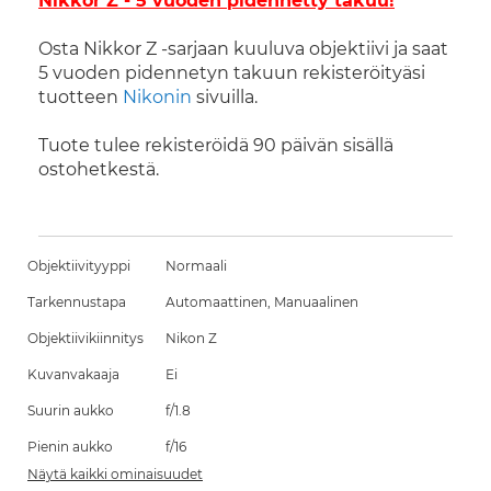
Nikkor Z - 5 vuoden pidennetty takuu!
Osta Nikkor Z -sarjaan kuuluva objektiivi ja saat
5 vuoden pidennetyn takuun rekisteröityäsi
tuotteen
Nikonin
sivuilla.
Tuote tulee rekisteröidä 90 päivän sisällä
ostohetkestä.
Objektiivityyppi
Normaali
Tarkennustapa
Automaattinen, Manuaalinen
Objektiivikiinnitys
Nikon Z
Kuvanvakaaja
Ei
Suurin aukko
f/1.8
Pienin aukko
f/16
Näytä kaikki ominaisuudet