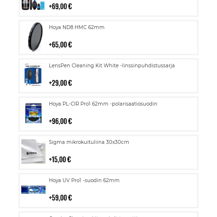
69,00 €
Lisää
Hoya ND8 HMC 62mm
ostoskoriin
65,00 €
Lisää
LensPen Cleaning Kit White -linssinpuhdistussarja
ostoskoriin
29,00 €
Lisää
Hoya PL-CIR Pro1 62mm -polarisaatiosuodin
ostoskoriin
96,00 €
Lisää
Sigma mikrokuituliina 30x30cm
ostoskoriin
15,00 €
Lisää
Hoya UV Pro1 -suodin 62mm
ostoskoriin
59,00 €