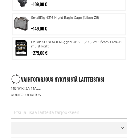
109,00 €
Lisää
SmallRig 4316 Night Eagle Cage (Nikon Z8)
ostoskoriin
149,00 €
Lisää
Delkin SD BLACK Rugged UHS-II (V90) R300/W250 128GB -
ostoskoriin
muistikortti
279,00 €
VAIHTOTARJOUS NYKYISISTÄ LAITTEISTASI
MERKKI JA MALLI
KUNTOLUOKITUS