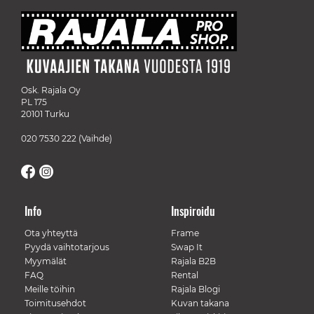
Osk. Rajala Oy
PL 175
20101 Turku
020 7530 222
(Vaihde)
Info
Inspiroidu
Ota yhteyttä
Frame
Pyydä vaihtotarjous
Swap It
Myymälät
Rajala B2B
FAQ
Rental
Meille töihin
Rajala Blogi
Toimitusehdot
Kuvan takana