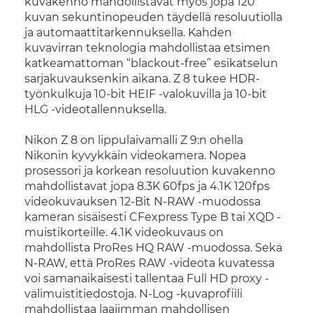
kuvakenno mahdollistavat myös jopa 120
kuvan sekuntinopeuden täydellä resoluutiolla
ja automaattitarkennuksella. Kahden
kuvavirran teknologia mahdollistaa etsimen
katkeamattoman “blackout-free” esikatselun
sarjakuvauksenkin aikana. Z 8 tukee HDR-
työnkulkuja 10-bit HEIF -valokuvilla ja 10-bit
HLG -videotallennuksella.
Nikon Z 8 on lippulaivamalli Z 9:n ohella
Nikonin kyvykkäin videokamera. Nopea
prosessori ja korkean resoluution kuvakenno
mahdollistavat jopa 8.3K 60fps ja 4.1K 120fps
videokuvauksen 12-Bit N-RAW -muodossa
kameran sisäisesti CFexpress Type B tai XQD -
muistikorteille. 4.1K videokuvaus on
mahdollista ProRes HQ RAW -muodossa. Sekä
N-RAW, että ProRes RAW -videota kuvatessa
voi samanaikaisesti tallentaa Full HD proxy -
välimuistitiedostoja. N-Log -kuvaprofiili
mahdollistaa laajimman mahdollisen