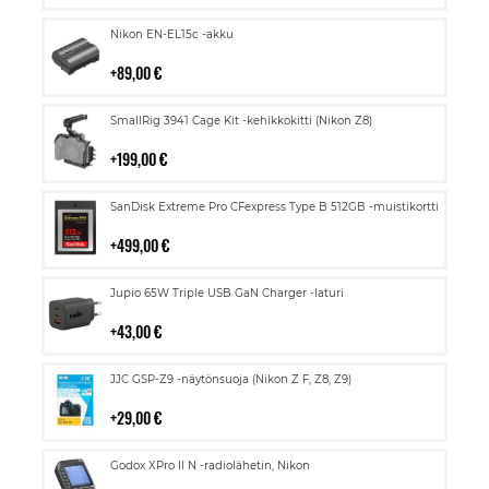
Lisää
Nikon EN-EL15c -akku
ostoskoriin
89,00 €
Lisää
SmallRig 3941 Cage Kit -kehikkokitti (Nikon Z8)
ostoskoriin
199,00 €
Lisää
SanDisk Extreme Pro CFexpress Type B 512GB -muistikortti
ostoskoriin
499,00 €
Lisää
Jupio 65W Triple USB GaN Charger -laturi
ostoskoriin
43,00 €
Lisää
JJC GSP-Z9 -näytönsuoja (Nikon Z F, Z8, Z9)
ostoskoriin
29,00 €
Lisää
Godox XPro II N -radiolähetin, Nikon
ostoskoriin