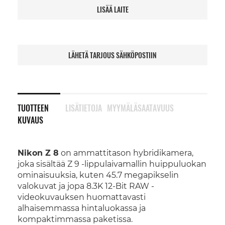
LISÄÄ LAITE
LÄHETÄ TARJOUS SÄHKÖPOSTIIN
TUOTTEEN
LISÄTIETOJA
MYYMÄLÄSAATAVUUS
KUVAUS
Nikon Z 8
on ammattitason hybridikamera,
joka sisältää Z 9 -lippulaivamallin huippuluokan
ominaisuuksia, kuten 45.7 megapikselin
valokuvat ja jopa 8.3K 12-Bit RAW -
videokuvauksen huomattavasti
alhaisemmassa hintaluokassa ja
kompaktimmassa paketissa.