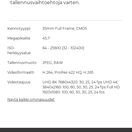
tallennusvaihtoehtoja varten.
Kennotyyppi
35mm Full Frame, CMOS
Megapikseliä
45,7
ISO-
64 - 25600 (32 - 102400)
herkkyysalue
Tallennusmuoto
JPEG, RAW
Videoformaatti
H.264, ProRes 422 HQ, H.265
Videotaajuus
UHD 8K 7680x4320: 30, 25, 24 fps UHD 4K:
3840x2160: 100, 60, 50, 30, 25, 24 fps Full HD
1920x1080: 100, 60, 50, 30, 25, 24 fos
Näytä kaikki ominaisuudet