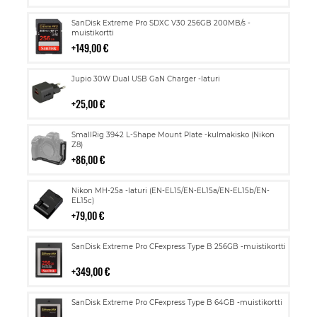
Lisää
SanDisk Extreme Pro SDXC V30 256GB 200MB/s -
ostoskoriin
muistikortti
149,00 €
Lisää
Jupio 30W Dual USB GaN Charger -laturi
ostoskoriin
25,00 €
Lisää
SmallRig 3942 L-Shape Mount Plate -kulmakisko (Nikon
ostoskoriin
Z8)
86,00 €
Lisää
Nikon MH-25a -laturi (EN-EL15/EN-EL15a/EN-EL15b/EN-
ostoskoriin
EL15c)
79,00 €
Lisää
SanDisk Extreme Pro CFexpress Type B 256GB -muistikortti
ostoskoriin
349,00 €
Lisää
SanDisk Extreme Pro CFexpress Type B 64GB -muistikortti
ostoskoriin