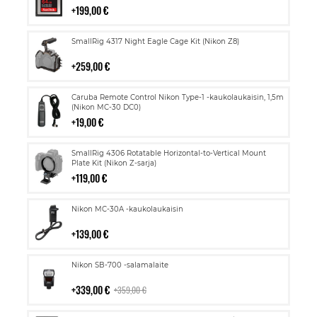
199,00 €
Lisää
SmallRig 4317 Night Eagle Cage Kit (Nikon Z8)
ostoskoriin
259,00 €
Lisää
Caruba Remote Control Nikon Type-1 -kaukolaukaisin, 1,5m
ostoskoriin
(Nikon MC-30 DC0)
19,00 €
Lisää
SmallRig 4306 Rotatable Horizontal-to-Vertical Mount
ostoskoriin
Plate Kit (Nikon Z-sarja)
119,00 €
Lisää
Nikon MC-30A -kaukolaukaisin
ostoskoriin
139,00 €
Lisää
Nikon SB-700 -salamalaite
ostoskoriin
339,00 €
359,00 €