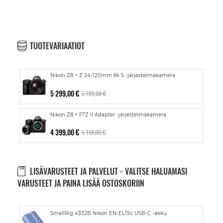
TUOTEVARIAATIOT
Nikon Z8 + Z 24-120mm f/4 S -järjestelmäkamera
5 299,00 €
5 789,00 €
Nikon Z8 + FTZ II Adapter -järjestelmäkamera
4 399,00 €
5 118,00 €
LISÄVARUSTEET JA PALVELUT - VALITSE HALUAMASI
VARUSTEET JA PAINA LISÄÄ OSTOSKORIIN
Lisää
SmallRig 4332B Nikon EN-EL15c USB-C -akku
ostoskoriin