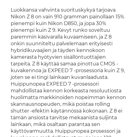
Luokkansa vahvinta suorituskykyä tarjoava
Nikon Z 8 on vain 910 gramman painollaan 15%
pienempi kuin Nikon D850, ja jopa 30%
pienempi kuin Z 9. Kevyt runko soveltuu
paremmin käsivaralla kuvaamiseen, ja Z 8
onkin suunniteltu palvelemaan erityisesti
hybridikuvaajien ja täyden kennokoon
kamerasta hyötyvien sisällöntuottajien
tarpeita. Z 8 käyttää samaa pinottua CMOS -
kuvakennoa ja EXPEED 7 -prosessoria kuin Z 9,
joten se ei tingi lainkaan kuvanlaadusta.
Huippunopea EXPEED 7 -prosessori
mahdollistaa kennon korkeasta resoluutiosta
huolimatta markkinoiden nopeimman kennon
skannausnopeuden, mikä poistaa rolling
shutter -efektin käytännössä kokonaan. Z 8 ei
tämän ansiosta tarvitse mekaanista suljinta
lainkaan, mikä osaltaan parantaa sen
käyttövarmuutta. Huippunopea prosessori ja