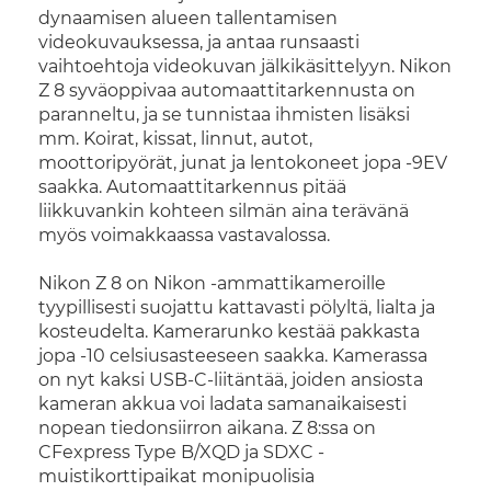
dynaamisen alueen tallentamisen
videokuvauksessa, ja antaa runsaasti
vaihtoehtoja videokuvan jälkikäsittelyyn. Nikon
Z 8 syväoppivaa automaattitarkennusta on
paranneltu, ja se tunnistaa ihmisten lisäksi
mm. Koirat, kissat, linnut, autot,
moottoripyörät, junat ja lentokoneet jopa -9EV
saakka. Automaattitarkennus pitää
liikkuvankin kohteen silmän aina terävänä
myös voimakkaassa vastavalossa.
Nikon Z 8 on Nikon -ammattikameroille
tyypillisesti suojattu kattavasti pölyltä, lialta ja
kosteudelta. Kamerarunko kestää pakkasta
jopa -10 celsiusasteeseen saakka. Kamerassa
on nyt kaksi USB-C-liitäntää, joiden ansiosta
kameran akkua voi ladata samanaikaisesti
nopean tiedonsiirron aikana. Z 8:ssa on
CFexpress Type B/XQD ja SDXC -
muistikorttipaikat monipuolisia