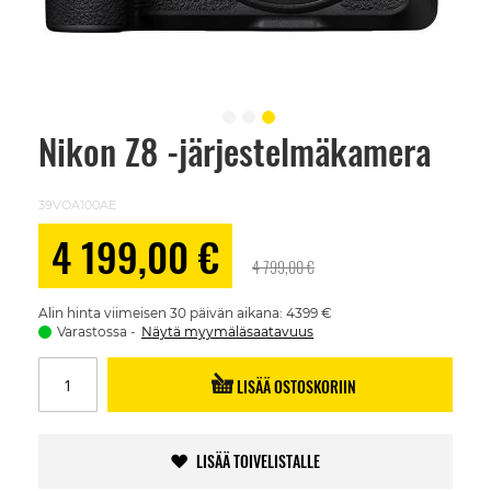
Nikon Z8 -järjestelmäkamera
Skip
to
the
beginning
39VOA100AE
of
the
Alennushinta
4 199,00 €
images
4 799,00 €
gallery
Alin hinta viimeisen 30 päivän aikana: 4399 €
Varastossa
Näytä myymäläsaatavuus
LISÄÄ OSTOSKORIIN
LISÄÄ TOIVELISTALLE