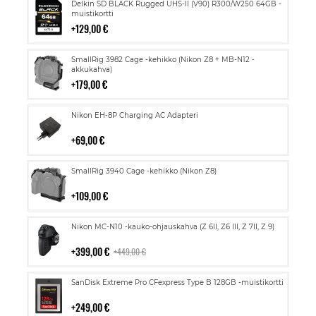
Lisää
Delkin SD BLACK Rugged UHS-II (V90) R300/W250 64GB -
ostoskoriin
muistikortti
129,00 €
Lisää
SmallRig 3982 Cage -kehikko (Nikon Z8 + MB-N12 -
ostoskoriin
akkukahva)
179,00 €
Lisää
Nikon EH-8P Charging AC Adapteri
ostoskoriin
69,00 €
Lisää
SmallRig 3940 Cage -kehikko (Nikon Z8)
ostoskoriin
109,00 €
Lisää
Nikon MC-N10 -kauko-ohjauskahva (Z 6II, Z6 III, Z 7II, Z 9)
ostoskoriin
399,00 €
449,00 €
Lisää
SanDisk Extreme Pro CFexpress Type B 128GB -muistikortti
ostoskoriin
249,00 €