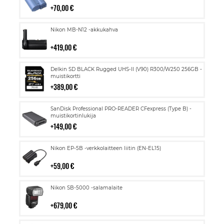
70,00 €
Lisää
Nikon MB-N12 -akkukahva
ostoskoriin
419,00 €
Lisää
Delkin SD BLACK Rugged UHS-II (V90) R300/W250 256GB -
ostoskoriin
muistikortti
389,00 €
Lisää
SanDisk Professional PRO-READER CFexpress (Type B) -
ostoskoriin
muistikortinlukija
149,00 €
Lisää
Nikon EP-5B -verkkolaitteen liitin (EN-EL15)
ostoskoriin
59,00 €
Lisää
Nikon SB-5000 -salamalaite
ostoskoriin
679,00 €