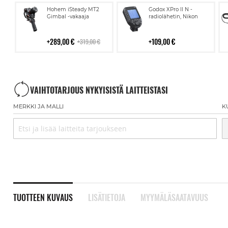
Lisää
Lisää
Hohem iSteady MT2
Godox XPro II N -
ostoskoriin
ostoskoriin
Gimbal -vakaaja
radiolähetin, Nikon
289,00 €
109,00 €
319,00 €
VAIHTOTARJOUS NYKYISISTÄ LAITTEISTASI
MERKKI JA MALLI
K
TUOTTEEN KUVAUS
LISÄTIETOJA
MYYMÄLÄSAATAVUUS