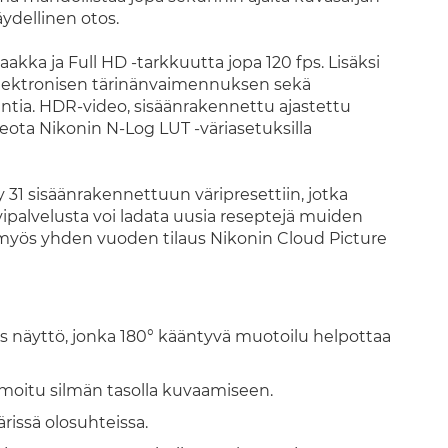
ydellinen otos.
kka ja Full HD -tarkkuutta jopa 120 fps. Lisäksi
 elektronisen tärinänvaimennuksen sekä
ntia. HDR-video, sisäänrakennettu ajastettu
deota Nikonin N-Log LUT -väriasetuksilla
 31 sisäänrakennettuun väripresettiin, jotka
lvipalvelusta voi ladata uusia reseptejä muiden
myös yhden vuoden tilaus Nikonin Cloud Picture
s näyttö, jonka 180° kääntyvä muotoilu helpottaa
imoitu silmän tasolla kuvaamiseen.
rissä olosuhteissa.