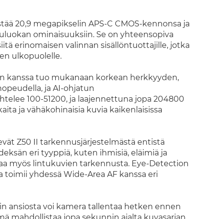
stää 20,9 megapikselin APS-C CMOS-kennonsa ja
ppuluokan ominaisuuksiin. Se on yhteensopiva
tä erinomaisen valinnan sisällöntuottajille, jotka
en ulkopuolelle.
n kanssa tuo mukanaan korkean herkkyyden,
opeudella, ja AI-ohjatun
telee 100-51200, ja laajennettuna jopa 204800
kaita ja vähäkohinaisia kuvia kaikenlaisissa
vät Z50 II tarkennusjärjestelmästä entistä
sän eri tyyppiä, kuten ihmisiä, eläimiä ja
ottaa myös lintukuvien tarkennusta. Eye-Detection
ja toimii yhdessä Wide-Area AF kanssa eri
in ansiosta voi kamera tallentaa hetken ennen
mä mahdollistaa jopa sekunnin ajalta kuvasarjan