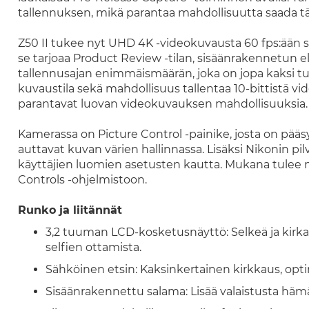
tallennuksen, mikä parantaa mahdollisuutta saada tä
Z50 II tukee nyt UHD 4K -videokuvausta 60 fps:ään saa
se tarjoaa Product Review -tilan, sisäänrakennetun
tallennusajan enimmäismäärän, joka on jopa kaksi tu
kuvaustila sekä mahdollisuus tallentaa 10-bittistä vi
parantavat luovan videokuvauksen mahdollisuuksia.
Kamerassa on Picture Control -painike, josta on pääsy
auttavat kuvan värien hallinnassa. Lisäksi Nikonin pi
käyttäjien luomien asetusten kautta. Mukana tulee 
Controls -ohjelmistoon.
Runko ja liitännät
3,2 tuuman LCD-kosketusnäyttö: Selkeä ja kirka
selfien ottamista.
Sähköinen etsin: Kaksinkertainen kirkkaus, opt
Sisäänrakennettu salama: Lisää valaistusta hämä