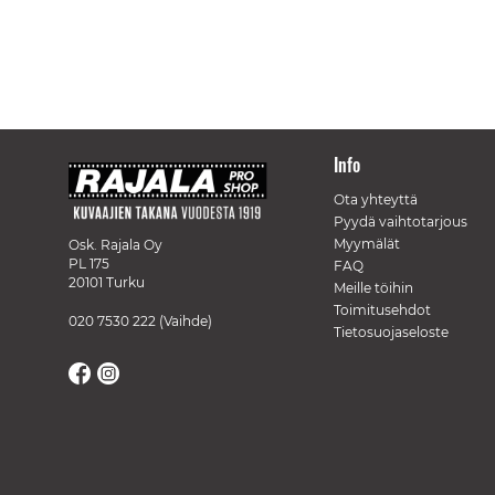
Info
Ota yhteyttä
Pyydä vaihtotarjous
Myymälät
Osk. Rajala Oy
PL 175
FAQ
20101 Turku
Meille töihin
Toimitusehdot
020 7530 222
(Vaihde)
Tietosuojaseloste