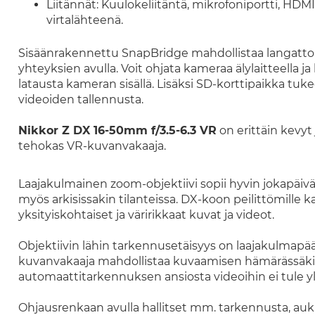
Liitännät: Kuulokeliitäntä, mikrofoniportti, HDM
virtalähteenä.
Sisäänrakennettu SnapBridge mahdollistaa langattom
yhteyksien avulla. Voit ohjata kameraa älylaitteella 
latausta kameran sisällä. Lisäksi SD-korttipaikka tu
videoiden tallennusta.
Nikkor Z DX 16-50mm f/3.5-6.3 VR
on erittäin kevyt
tehokas VR-kuvanvakaaja.
Laajakulmainen zoom-objektiivi sopii hyvin jokapäi
myös arkisissakin tilanteissa. DX-koon peilittömille k
yksityiskohtaiset ja väririkkaat kuvat ja videot.
Objektiivin lähin tarkennusetäisyys on laajakulmapä
kuvanvakaaja mahdollistaa kuvaamisen hämärässäki
automaattitarkennuksen ansiosta videoihin ei tule yli
Ohjausrenkaan avulla hallitset mm. tarkennusta, aukk