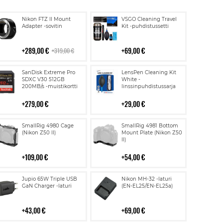
Lisää
Lisää
Nikon FTZ II Mount
VSGO Cleaning Travel
ostoskoriin
ostoskoriin
Adapter -sovitin
Kit -puhdistussetti
289,00 €
69,00 €
319,00 €
Lisää
Lisää
SanDisk Extreme Pro
LensPen Cleaning Kit
ostoskoriin
ostoskoriin
SDXC V30 512GB
White -
200MB/s -muistikortti
linssinpuhdistussarja
279,00 €
29,00 €
Lisää
Lisää
SmallRig 4980 Cage
SmallRig 4981 Bottom
ostoskoriin
ostoskoriin
(Nikon Z50 II)
Mount Plate (Nikon Z50
II)
109,00 €
54,00 €
Lisää
Lisää
Jupio 65W Triple USB
Nikon MH-32 -laturi
ostoskoriin
ostoskoriin
GaN Charger -laturi
(EN-EL25/EN-EL25a)
43,00 €
69,00 €