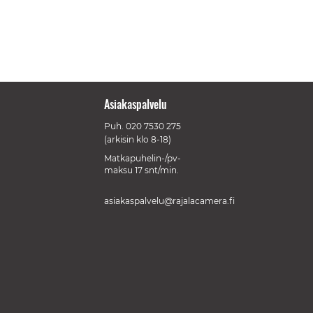
Asiakaspalvelu
Puh.
020 7530 275
(arkisin klo 8-18)
Matkapuhelin-/pv-
maksu 17 snt/min.
asiakaspalvelu@rajalacamera.fi