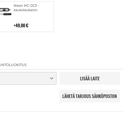
Lisää
Nikon MC-DC3 -
ostoskoriin
kaukolaukaisin
49,00 €
UNTOLUOKITUS
LISÄÄ LAITE
LÄHETÄ TARJOUS SÄHKÖPOSTIIN