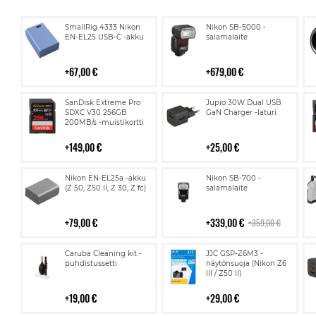
Lisää
Lisää
SmallRig 4333 Nikon
Nikon SB-5000 -
ostoskoriin
ostoskoriin
EN-EL25 USB-C -akku
salamalaite
67,00 €
679,00 €
Lisää
Lisää
SanDisk Extreme Pro
Jupio 30W Dual USB
ostoskoriin
ostoskoriin
SDXC V30 256GB
GaN Charger -laturi
200MB/s -muistikortti
149,00 €
25,00 €
Lisää
Lisää
Nikon EN-EL25a -akku
Nikon SB-700 -
ostoskoriin
ostoskoriin
(Z 50, Z50 II, Z 30, Z fc)
salamalaite
79,00 €
339,00 €
359,00 €
Lisää
Lisää
Caruba Cleaning kit -
JJC GSP-Z6M3 -
ostoskoriin
ostoskoriin
puhdistussetti
näytönsuoja (Nikon Z6
III / Z50 II)
19,00 €
29,00 €