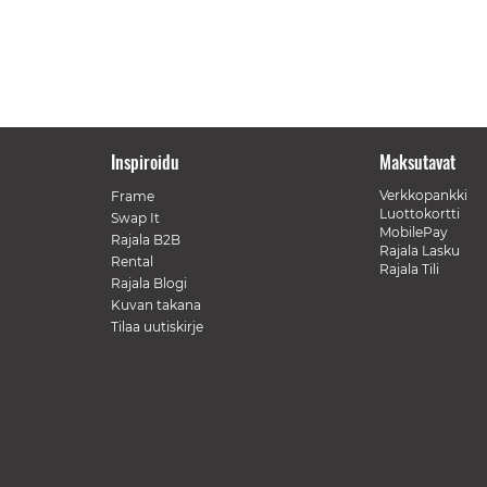
Inspiroidu
Maksutavat
Verkkopankki
Frame
Luottokortti
Swap It
MobilePay
Rajala B2B
Rajala Lasku
Rental
Rajala Tili
Rajala Blogi
Kuvan takana
Tilaa uutiskirje