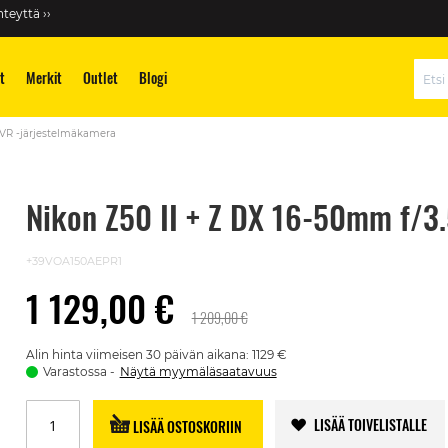
teyttä ››
t
Merkit
Outlet
Blogi
Hae
 VR -järjestelmäkamera
Nikon Z50 II + Z DX 16-50mm f/3
+39VOA150AEPR1
1 129,00 €
1 209,00 €
Alin hinta viimeisen 30 päivän aikana: 1129 €
Varastossa
Näytä myymäläsaatavuus
LISÄÄ TOIVELISTALLE
LISÄÄ OSTOSKORIIN