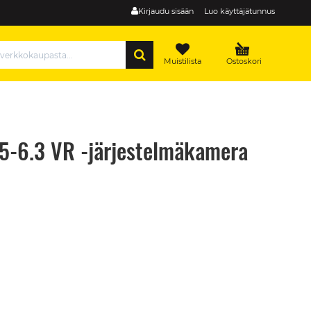
Kirjaudu sisään
Luo käyttäjätunnus
HAE
Muistilista
Ostoskori
.5-6.3 VR -järjestelmäkamera