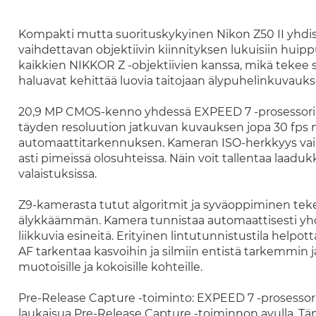
Kompakti mutta suorituskykyinen Nikon Z50 II yhdi
vaihdettavan objektiivin kiinnityksen lukuisiin hui
kaikkien NIKKOR Z -objektiivien kanssa, mikä tekee sii
haluavat kehittää luovia taitojaan älypuhelinkuvauks
20,9 MP CMOS-kenno yhdessä EXPEED 7 -prosessori
täyden resoluution jatkuvan kuvauksen jopa 30 fps n
automaattitarkennuksen. Kameran ISO-herkkyys vaih
asti pimeissä olosuhteissa. Näin voit tallentaa laaduk
valaistuksissa.
Z9-kamerasta tutut algoritmit ja syväoppiminen teke
älykkäämmän. Kamera tunnistaa automaattisesti yhdek
liikkuvia esineitä. Erityinen lintutunnistustila help
AF tarkentaa kasvoihin ja silmiin entistä tarkemmin 
muotoisille ja kokoisille kohteille.
Pre-Release Capture -toiminto: EXPEED 7 -prosessor
laukaisua Pre-Release Capture -toiminnon avulla. Tä