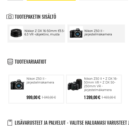
TUOTEPAKETIN SISÄLTÖ
Nikkor Z DX 16-50mm f/3.5-
Nikon Z50 II -
6.3 VR -objektiivi, musta
järjestelmäkamera
TUOTEVARIAATIOT
Nikon Z50 II -
Nikon Z50 II + Z DX 16-
järjestelmäkamera
50mm VR + Z DX 50-
250mm VR -
järjestelmäkamera
999,00 €
1 399,00 €
1 049,00 €
1 469,00 €
LISÄVARUSTEET JA PALVELUT - VALITSE HALUAMASI VARUSTEET 