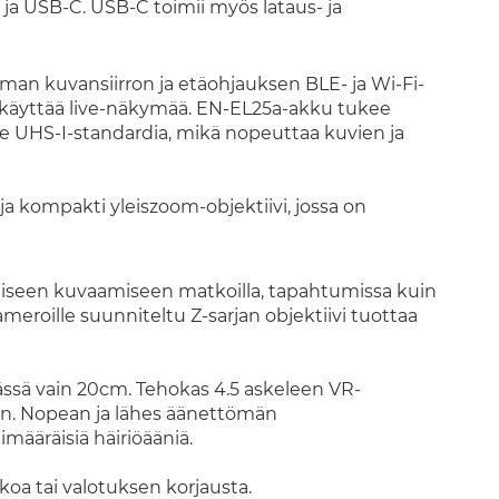
I ja USB-C. USB-C toimii myös lataus- ja
an kuvansiirron ja etäohjauksen BLE- ja Wi-Fi-
ja käyttää live-näkymää. EN-EL25a-akku tukee
kee UHS-I-standardia, mikä nopeuttaa kuvien ja
 ja kompakti yleiszoom-objektiivi, jossa on
väiseen kuvaamiseen matkoilla, tapahtumissa kuin
ameroille suunniteltu Z-sarjan objektiivi tuottaa
ässä vain 20cm. Tehokas 4.5 askeleen VR-
n. Nopean ja lähes äänettömän
määräisiä häiriöääniä.
oa tai valotuksen korjausta.