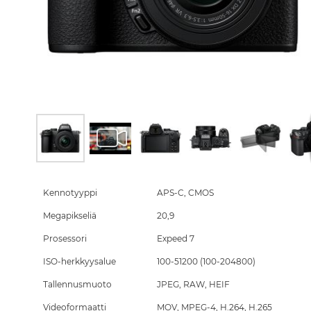
Skip
to
the
Kennotyyppi
APS-C, CMOS
beginning
Megapikseliä
20,9
of
the
Prosessori
Expeed 7
images
gallery
ISO-herkkyysalue
100-51200 (100-204800)
Tallennusmuoto
JPEG, RAW, HEIF
Videoformaatti
MOV, MPEG-4, H.264, H.265