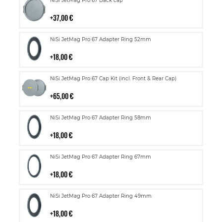
NiSi JetMag Pro 67 Back cap
ostoskoriin
37,00 €
Lisää
NiSi JetMag Pro 67 Adapter Ring 52mm
ostoskoriin
18,00 €
Lisää
NiSi JetMag Pro 67 Cap Kit (incl. Front & Rear Cap)
ostoskoriin
65,00 €
Lisää
NiSi JetMag Pro 67 Adapter Ring 58mm
ostoskoriin
18,00 €
Lisää
NiSi JetMag Pro 67 Adapter Ring 67mm
ostoskoriin
18,00 €
Lisää
NiSi JetMag Pro 67 Adapter Ring 49mm
ostoskoriin
18,00 €