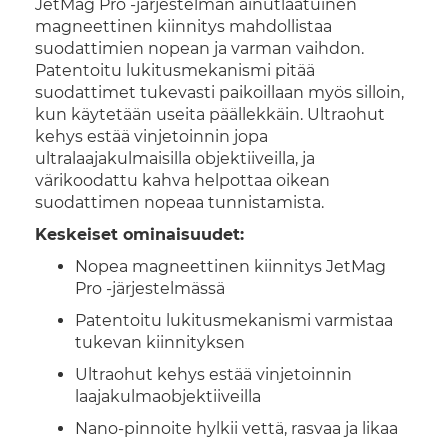
JetMag Pro -järjestelmän ainutlaatuinen
magneettinen kiinnitys mahdollistaa
suodattimien nopean ja varman vaihdon.
Patentoitu lukitusmekanismi pitää
suodattimet tukevasti paikoillaan myös silloin,
kun käytetään useita päällekkäin. Ultraohut
kehys estää vinjetoinnin jopa
ultralaajakulmaisilla objektiiveilla, ja
värikoodattu kahva helpottaa oikean
suodattimen nopeaa tunnistamista.
Keskeiset ominaisuudet:
Nopea magneettinen kiinnitys JetMag
Pro -järjestelmässä
Patentoitu lukitusmekanismi varmistaa
tukevan kiinnityksen
Ultraohut kehys estää vinjetoinnin
laajakulmaobjektiiveilla
Nano-pinnoite hylkii vettä, rasvaa ja likaa