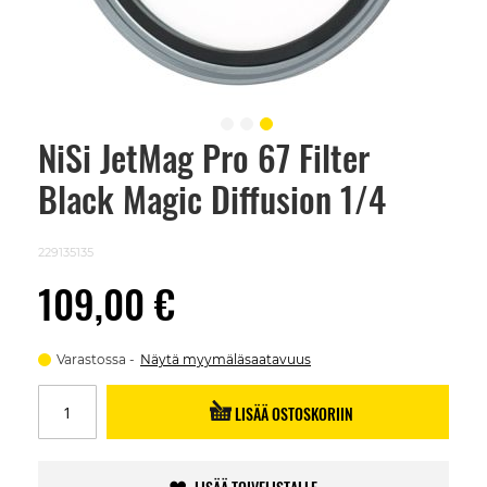
NiSi JetMag Pro 67 Filter
Skip
to
Black Magic Diffusion 1/4
the
beginning
of
the
229135135
images
gallery
109,00 €
Varastossa
Näytä myymäläsaatavuus
LISÄÄ OSTOSKORIIN