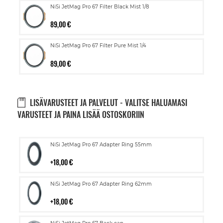
NiSi JetMag Pro 67 Filter Black Mist 1/8
89,00 €
NiSi JetMag Pro 67 Filter Pure Mist 1/4
89,00 €
LISÄVARUSTEET JA PALVELUT - VALITSE HALUAMASI
VARUSTEET JA PAINA LISÄÄ OSTOSKORIIN
Lisää
NiSi JetMag Pro 67 Adapter Ring 55mm
ostoskoriin
18,00 €
Lisää
NiSi JetMag Pro 67 Adapter Ring 62mm
ostoskoriin
18,00 €
Lisää