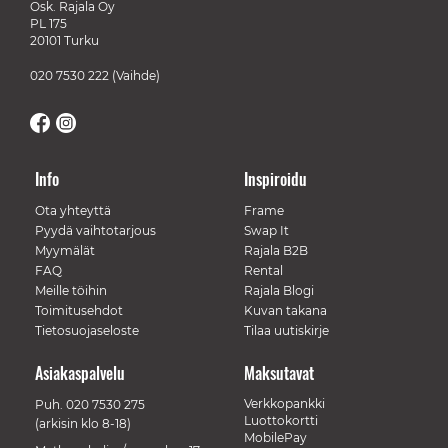
Osk. Rajala Oy
PL 175
20101 Turku
020 7530 222
(Vaihde)
Info
Inspiroidu
Ota yhteyttä
Frame
Pyydä vaihtotarjous
Swap It
Myymälät
Rajala B2B
FAQ
Rental
Meille töihin
Rajala Blogi
Toimitusehdot
Kuvan takana
Tietosuojaseloste
Tilaa uutiskirje
Asiakaspalvelu
Maksutavat
Verkkopankki
Puh.
020 7530 275
Luottokortti
(arkisin klo 8-18)
MobilePay