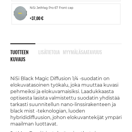
Lisää
NiSi JetMag Pro 67 Front cap
ostoskoriin
37,00 €
TUOTTEEN
LISÄTIETOJA
MYYMÄLÄSAATAVUUS
KUVAUS
NiSi Black Magic Diffusion 1/4 -suodatin on
elokuvatasoinen työkalu, joka muuttaa kuvasi
pehmeiksi ja elokuvamaisiksi. Laadukkaasta
optisesta lasista valmistettu suodatin yhdistää
tarkasti suunnitellun nano-linssirakenteen ja
black mist -teknologian, luoden
hybrididiffuusion, johon elokuvantekijät ympäri
maailman luottavat.