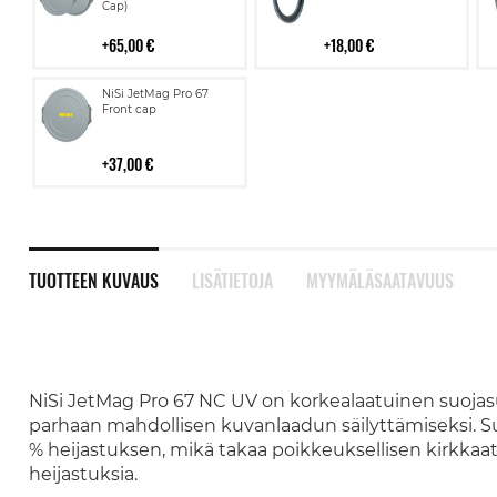
Cap)
65,00 €
18,00 €
Lisää
NiSi JetMag Pro 67
ostoskoriin
Front cap
37,00 €
TUOTTEEN KUVAUS
LISÄTIETOJA
MYYMÄLÄSAATAVUUS
NiSi JetMag Pro 67 NC UV on korkealaatuinen suojasuo
parhaan mahdollisen kuvanlaadun säilyttämiseksi. Suod
% heijastuksen, mikä takaa poikkeuksellisen kirkkaat 
heijastuksia.