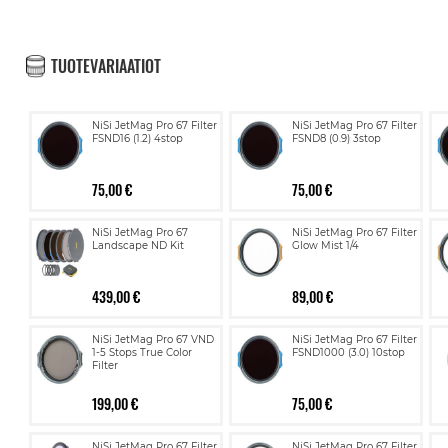
TUOTEVARIAATIOT
NiSi JetMag Pro 67 Filter
NiSi JetMag Pro 67 Filter
FSND16 (1.2) 4stop
FSND8 (0.9) 3stop
75,00 €
75,00 €
NiSi JetMag Pro 67
NiSi JetMag Pro 67 Filter
Landscape ND Kit
Glow Mist 1/4
439,00 €
89,00 €
NiSi JetMag Pro 67 VND
NiSi JetMag Pro 67 Filter
1-5 Stops True Color
FSND1000 (3.0) 10stop
Filter
199,00 €
75,00 €
NiSi JetMag Pro 67 Filter
NiSi JetMag Pro 67 Filter