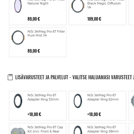
Natural Night
Black Magic Diffusion
1/4
89,00 €
109,00 €
NiSi JetMag Pro 67 Filter
Pure Mist 1/4
89,00 €
LISÄVARUSTEET JA PALVELUT - VALITSE HALUAMASI VARUSTEET 
Lisää
Lisää
NiSi JetMag Pro 67
NiSi JetMag Pro 67
ostoskoriin
ostoskoriin
Adapter Ring 55mm
Adapter Ring 62mm
18,00 €
18,00 €
Lisää
Lisää
NiSi JetMag Pro 67 Cap
NiSi JetMag Pro 67
ostoskoriin
ostoskoriin
Kit (incl. Front & Rear
Adapter Ring 58mm