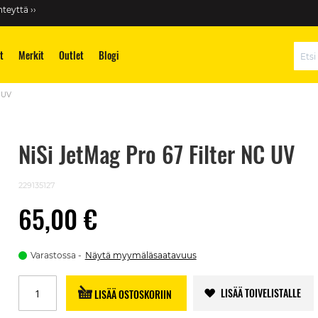
teyttä ››
t
Merkit
Outlet
Blogi
Hae
C UV
NiSi JetMag Pro 67 Filter NC UV
229135127
65,00 €
Varastossa
Näytä myymäläsaatavuus
LISÄÄ TOIVELISTALLE
LISÄÄ OSTOSKORIIN