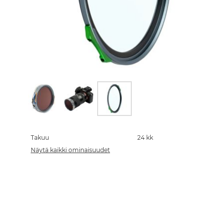
Skip
to
the
Takuu
24 kk
beginning
Näytä kaikki ominaisuudet
of
the
images
gallery