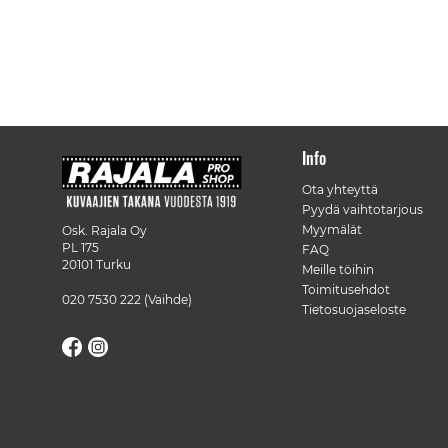
Info
Ota yhteyttä
Pyydä vaihtotarjous
Myymälät
Osk. Rajala Oy
PL 175
FAQ
20101 Turku
Meille töihin
Toimitusehdot
020 7530 222
(Vaihde)
Tietosuojaseloste