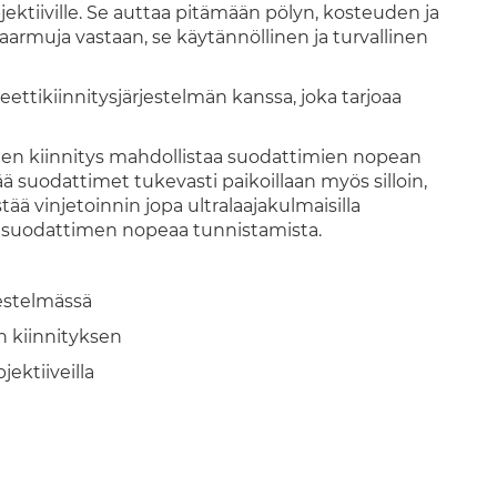
ektiiville. Se auttaa pitämään pölyn, kosteuden ja
 naarmuja vastaan, se käytännöllinen ja turvallinen
ttikiinnitysjärjestelmän kanssa, joka tarjoaa
en kiinnitys mahdollistaa suodattimien nopean
 suodattimet tukevasti paikoillaan myös silloin,
ää vinjetoinnin jopa ultralaajakulmaisilla
an suodattimen nopeaa tunnistamista.
estelmässä
 kiinnityksen
ektiiveilla