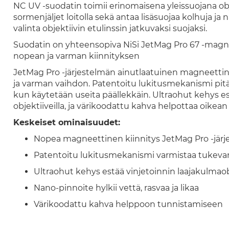
NC UV -suodatin toimii erinomaisena yleissuojana obj
sormenjäljet loitolla sekä antaa lisäsuojaa kolhuja ja
valinta objektiivin etulinssin jatkuvaksi suojaksi.
Suodatin on yhteensopiva NiSi JetMag Pro 67 -magnee
nopean ja varman kiinnityksen
JetMag Pro -järjestelmän ainutlaatuinen magneettin
ja varman vaihdon. Patentoitu lukitusmekanismi pitää
kun käytetään useita päällekkäin. Ultraohut kehys est
objektiiveilla, ja värikoodattu kahva helpottaa oike
Keskeiset ominaisuudet:
Nopea magneettinen kiinnitys JetMag Pro -järj
Patentoitu lukitusmekanismi varmistaa tukevan
Ultraohut kehys estää vinjetoinnin laajakulmaobj
Nano-pinnoite hylkii vettä, rasvaa ja likaa
Värikoodattu kahva helppoon tunnistamiseen