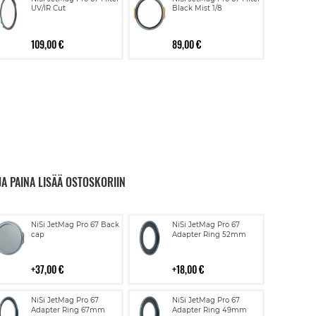
UV/IR Cut
Black Mist 1/8
109,00 €
89,00 €
JA PAINA LISÄÄ OSTOSKORIIN
Lisää
Lisää
NiSi JetMag Pro 67 Back
NiSi JetMag Pro 67
ostoskoriin
ostoskoriin
cap
Adapter Ring 52mm
37,00 €
18,00 €
Lisää
Lisää
NiSi JetMag Pro 67
NiSi JetMag Pro 67
ostoskoriin
ostoskoriin
Adapter Ring 67mm
Adapter Ring 49mm