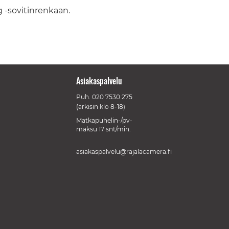
 -sovitinrenkaan.
Asiakaspalvelu
Puh.
020 7530 275
(arkisin klo 8-18)
Matkapuhelin-/pv-
maksu 17 snt/min.
asiakaspalvelu@rajalacamera.fi