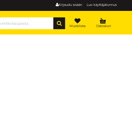
Kirjaudu sisään
Luo käyttäjätunnus
HAE
Muistilista
Ostoskori