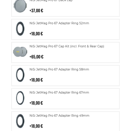
NiSi JetMag Pro 67 Back cap
ostoskoriin
37,00 €
Lisää
NiSi JetMag Pro 67 Adapter Ring 52mm
ostoskoriin
18,00 €
Lisää
NiSi JetMag Pro 67 Cap Kit (incl. Front & Rear Cap)
ostoskoriin
65,00 €
Lisää
NiSi JetMag Pro 67 Adapter Ring 58mm
ostoskoriin
18,00 €
Lisää
NiSi JetMag Pro 67 Adapter Ring 67mm
ostoskoriin
18,00 €
Lisää
NiSi JetMag Pro 67 Adapter Ring 49mm
ostoskoriin
18,00 €