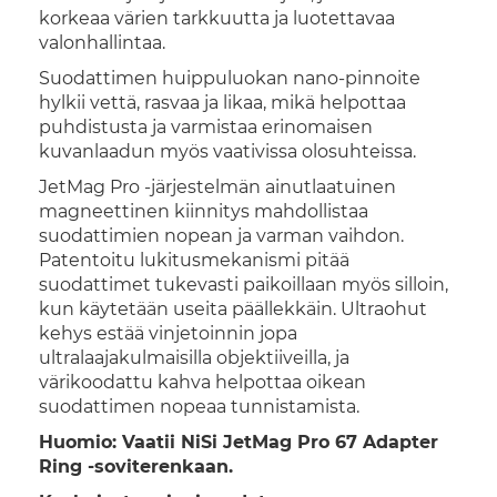
korkeaa värien tarkkuutta ja luotettavaa
valonhallintaa.
Suodattimen huippuluokan nano-pinnoite
hylkii vettä, rasvaa ja likaa, mikä helpottaa
puhdistusta ja varmistaa erinomaisen
kuvanlaadun myös vaativissa olosuhteissa.
JetMag Pro -järjestelmän ainutlaatuinen
magneettinen kiinnitys mahdollistaa
suodattimien nopean ja varman vaihdon.
Patentoitu lukitusmekanismi pitää
suodattimet tukevasti paikoillaan myös silloin,
kun käytetään useita päällekkäin. Ultraohut
kehys estää vinjetoinnin jopa
ultralaajakulmaisilla objektiiveilla, ja
värikoodattu kahva helpottaa oikean
suodattimen nopeaa tunnistamista.
Huomio: Vaatii NiSi JetMag Pro 67 Adapter
Ring -soviterenkaan.