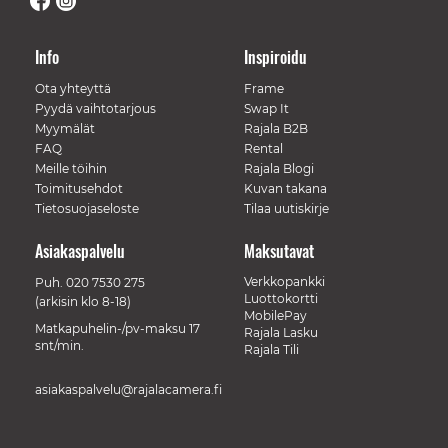
Info
Inspiroidu
Ota yhteyttä
Frame
Pyydä vaihtotarjous
Swap It
Myymälät
Rajala B2B
FAQ
Rental
Meille töihin
Rajala Blogi
Toimitusehdot
Kuvan takana
Tietosuojaseloste
Tilaa uutiskirje
Asiakaspalvelu
Maksutavat
Verkkopankki
Puh.
020 7530 275
Luottokortti
(arkisin klo 8-18)
MobilePay
Matkapuhelin-/pv-maksu 17
Rajala Lasku
snt/min.
Rajala Tili
asiakaspalvelu@rajalacamera.fi