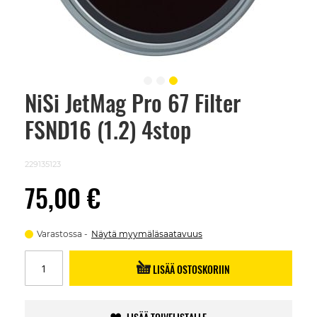
NiSi JetMag Pro 67 Filter
Skip
to
FSND16 (1.2) 4stop
the
beginning
of
the
229135123
images
gallery
75,00 €
Varastossa
Näytä myymäläsaatavuus
LISÄÄ OSTOSKORIIN