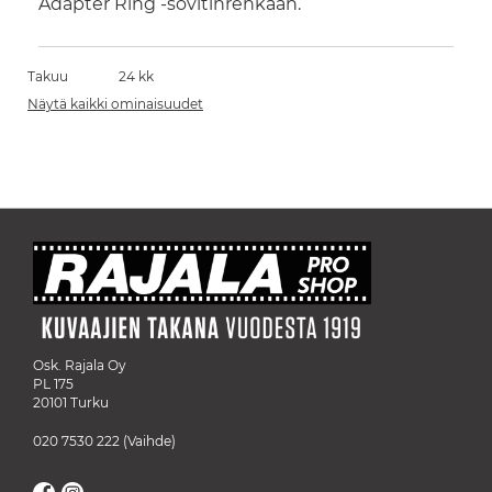
Adapter Ring -sovitinrenkaan.
Takuu
24 kk
Näytä kaikki ominaisuudet
Osk. Rajala Oy
PL 175
20101 Turku
020 7530 222
(Vaihde)