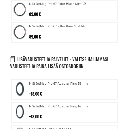
NiSi JetMag Pro 67 Filter Black Mist 1/8
89,00 €
NiSi JetMag Pro 67 Filter Pure Mist 1/4
89,00 €
LISÄVARUSTEET JA PALVELUT - VALITSE HALUAMASI
VARUSTEET JA PAINA LISÄÄ OSTOSKORIIN
Lisää
NiSi JetMag Pro 67 Adapter Ring 55mm
ostoskoriin
18,00 €
Lisää
NiSi JetMag Pro 67 Adapter Ring 62mm
ostoskoriin
18,00 €
Lisää