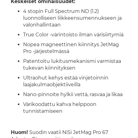
Keskeiset ominaisuudet:
4 stopin Full Spectrum ND (1.2)
luonnolliseen liikkeensumennukseen ja
valonhallintaan
True Color -värintoisto ilman värisiirtymiä
Nopea magneettinen kiinnitys JetMag
Pro -järjestelmässä
Patentoitu lukitusmekanismi varmistaa
tukevan kiinnityksen
Ultraohut kehys estää vinjetoinnin
laajakulmaobjektiiveilla
Nano-pinnoite hylkii vettä, rasvaa ja likaa
Värikoodattu kahva helppoon
tunnistamiseen
Huom!
Suodin vaatii NiSi JetMag Pro 67