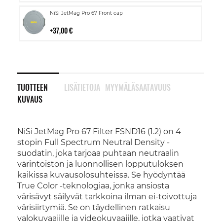
Lisää
NiSi JetMag Pro 67 Front cap
ostoskoriin
37,00 €
TUOTTEEN
LISÄTIETOJA
MYYMÄLÄSAATAVUUS
KUVAUS
NiSi JetMag Pro 67 Filter FSND16 (1.2) on 4
stopin Full Spectrum Neutral Density -
suodatin, joka tarjoaa puhtaan neutraalin
värintoiston ja luonnollisen lopputuloksen
kaikissa kuvausolosuhteissa. Se hyödyntää
True Color -teknologiaa, jonka ansiosta
värisävyt säilyvät tarkkoina ilman ei-toivottuja
värisiirtymiä. Se on täydellinen ratkaisu
valokuvaajille ja videokuvaajille, jotka vaativat