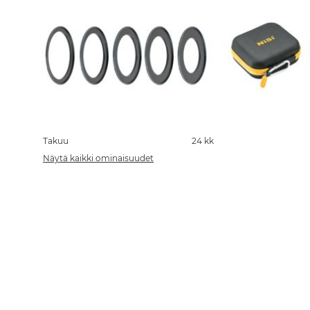
Skip
to
the
Takuu
24 kk
beginning
Näytä kaikki ominaisuudet
of
the
images
gallery