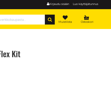
Kirjaudu sisään
Luo käyttäjätunnus
HAE
Muistilista
Ostoskori
lex Kit