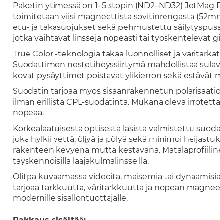
Paketin ytimessä on 1–5 stopin (ND2–ND32) JetMag Pr
toimitetaan viisi magneettista sovitinrengasta (
etu- ja takasuojukset sekä pehmustettu säilytyspussi. 
jotka vaihtavat linssejä nopeasti tai työskentelevät 
True Color -teknologia
takaa luonnolliset ja väritarkat
Suodattimen nestetiheyssiirtymä mahdollistaa sulava
kovat pysäyttimet poistavat ylikierron sekä estävät m
Suodatin tarjoaa myös
sisäänrakennetun polarisaati
ilman erillistä CPL-suodatinta. Mukana oleva irrotet
nopeaa.
Korkealaatuisesta optisesta lasista valmistettu suod
joka hylkii vettä, öljyä ja pölyä sekä minimoi heijas
rakenteen kevyenä mutta kestävänä. Matalaprofiilin
täyskennoisilla laajakulmalinsseillä.
Olitpa kuvaamassa videoita, maisemia tai dynaamisia 
tarjoaa tarkkuutta, väritarkkuutta ja nopean magnee
modernille sisällöntuottajalle.
Pakkaus sisältää: