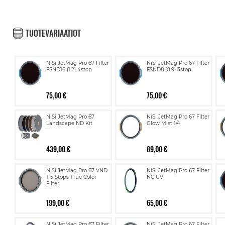
TUOTEVARIAATIOT
NiSi JetMag Pro 67 Filter
NiSi JetMag Pro 67 Filter
FSND16 (1.2) 4stop
FSND8 (0.9) 3stop
75,00 €
75,00 €
NiSi JetMag Pro 67
NiSi JetMag Pro 67 Filter
Landscape ND Kit
Glow Mist 1/4
439,00 €
89,00 €
NiSi JetMag Pro 67 VND
NiSi JetMag Pro 67 Filter
1-5 Stops True Color
NC UV
Filter
199,00 €
65,00 €
NiSi JetMag Pro 67 Filter
NiSi JetMag Pro 67 Filter