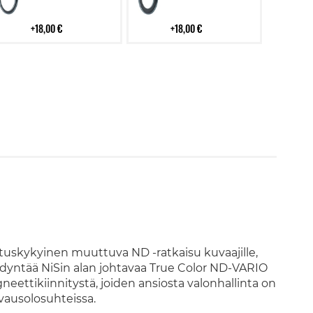
18,00 €
18,00 €
ituskykyinen muuttuva ND -ratkaisu kuvaajille,
yödyntää NiSin alan johtavaa True Color ND-VARIO
ettikiinnitystä, joiden ansiosta valonhallinta on
vausolosuhteissa.