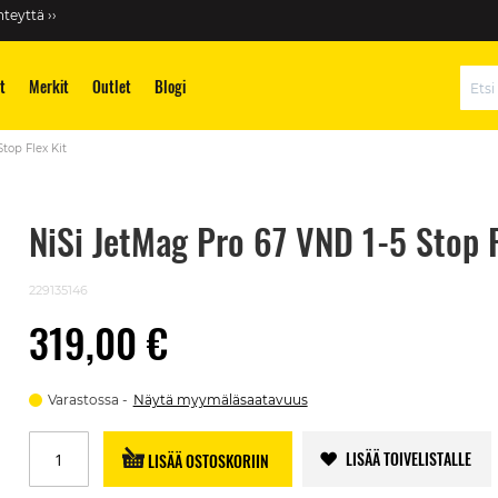
teyttä ››
t
Merkit
Outlet
Blogi
Hae
top Flex Kit
NiSi JetMag Pro 67 VND 1-5 Stop F
229135146
319,00 €
Varastossa
Näytä myymäläsaatavuus
LISÄÄ TOIVELISTALLE
LISÄÄ OSTOSKORIIN