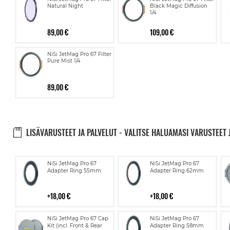
Natural Night
Black Magic Diffusion
1/4
89,00 €
109,00 €
NiSi JetMag Pro 67 Filter
Pure Mist 1/4
89,00 €
LISÄVARUSTEET JA PALVELUT - VALITSE HALUAMASI VARUSTEET 
Lisää
Lisää
NiSi JetMag Pro 67
NiSi JetMag Pro 67
ostoskoriin
ostoskoriin
Adapter Ring 55mm
Adapter Ring 62mm
18,00 €
18,00 €
Lisää
Lisää
NiSi JetMag Pro 67 Cap
NiSi JetMag Pro 67
ostoskoriin
ostoskoriin
Kit (incl. Front & Rear
Adapter Ring 58mm