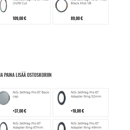
UV/IR Cut
Black Mist 1/8
109,00 €
89,00 €
JA PAINA LISÄÄ OSTOSKORIIN
Lisää
Lisää
NiSi JetMag Pro 67 Back
NiSi JetMag Pro 67
ostoskoriin
ostoskoriin
cap
Adapter Ring 52mm
37,00 €
18,00 €
Lisää
Lisää
NiSi JetMag Pro 67
NiSi JetMag Pro 67
ostoskoriin
ostoskoriin
Adapter Ring 67mm
Adapter Ring 49mm