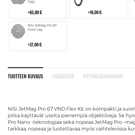
Cap)
65,00 €
18,00 €
Lisää
NiSi JetMag Pro 67
ostoskoriin
Front cap
37,00 €
TUOTTEEN KUVAUS
LISÄTIETOJA
MYYMÄLÄSAATAVUUS
NiSi JetMag Pro 67 VND Flex Kit on kompakti ja suor
jotka käyttävät useita pienempiä objektiiveja. Se h
Pro Nano -teknologiaa sekä nopeaa JetMag Pro -magne
tarkkaa, nopeaa ja luotettavaa myös vaihtelevissa ku