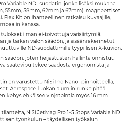
o Variable ND -suodatin, jonka lisäksi mukana
52mm, 55mm, 58mm, 62mm ja 67mm), magneettiset
Flex Kit on ihanteellinen ratkaisu kuvaajille,
gimbaalin kanssa.
 tulokset ilman ei-toivottuja värisiirtymiä.
n ja tarkan valon säädön, ja sisäänrakennetut
uuttuville ND-suodattimille tyypillisen X-kuvion.
on säädön
, joten heijastusten hallinta onnistuu
tava säätövipu tekee säädöstä ergonomista ja
atin on varustettu
NiSi Pro Nano -pinnoitteella
,
tukset. Aerospace-luokan alumiinirunko pitää
en kehys ehkäisee vinjetointia myös 16 mm
tilanteita, NiSi JetMag Pro 1–5 Stops Variable ND
ttisen työnkulun – täydellisen työkalun