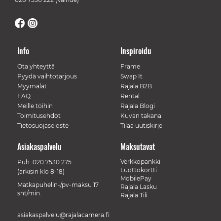
Info
Inspiroidu
Ota yhteyttä
Frame
Pyydä vaihtotarjous
Swap It
Myymälät
Rajala B2B
FAQ
Rental
Meille töihin
Rajala Blogi
Toimitusehdot
Kuvan takana
Tietosuojaseloste
Tilaa uutiskirje
Asiakaspalvelu
Maksutavat
Verkkopankki
Puh.
020 7530 275
Luottokortti
(arkisin klo 8-18)
MobilePay
Matkapuhelin-/pv-maksu 17
Rajala Lasku
snt/min.
Rajala Tili
asiakaspalvelu@rajalacamera.fi