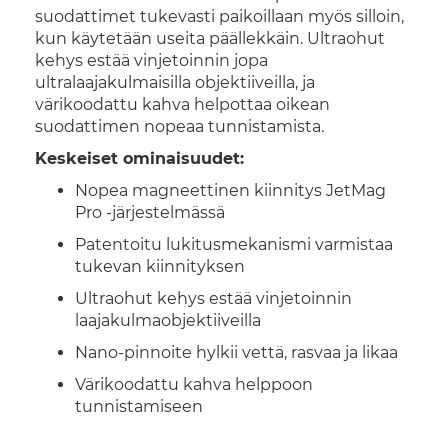
suodattimet tukevasti paikoillaan myös silloin,
kun käytetään useita päällekkäin. Ultraohut
kehys estää vinjetoinnin jopa
ultralaajakulmaisilla objektiiveilla, ja
värikoodattu kahva helpottaa oikean
suodattimen nopeaa tunnistamista.
Keskeiset ominaisuudet:
Nopea magneettinen kiinnitys JetMag
Pro -järjestelmässä
Patentoitu lukitusmekanismi varmistaa
tukevan kiinnityksen
Ultraohut kehys estää vinjetoinnin
laajakulmaobjektiiveilla
Nano-pinnoite hylkii vettä, rasvaa ja likaa
Värikoodattu kahva helppoon
tunnistamiseen