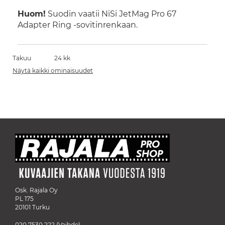
Huom!
Suodin vaatii NiSi JetMag Pro 67
Adapter Ring -sovitinrenkaan.
Takuu
24 kk
Näytä kaikki ominaisuudet
Osk. Rajala Oy
PL 175
20101 Turku
020 7530 222
(Vaihde)