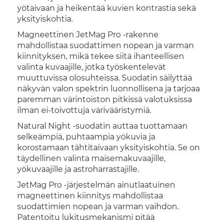
yötaivaan ja heikentää kuvien kontrastia sekä
yksityiskohtia.
Magneettinen JetMag Pro -rakenne
mahdollistaa suodattimen nopean ja varman
kiinnityksen, mikä tekee siitä ihanteellisen
valinta kuvaajille, jotka työskentelevät
muuttuvissa olosuhteissa. Suodatin säilyttää
näkyvän valon spektrin luonnollisena ja tarjoaa
paremman värintoiston pitkissä valotuksissa
ilman ei-toivottuja värivääristymiä.
Natural Night -suodatin auttaa tuottamaan
selkeämpiä, puhtaampia yökuvia ja
korostamaan tähtitaivaan yksityiskohtia. Se on
täydellinen valinta maisemakuvaajille,
yökuvaajille ja astroharrastajille.
JetMag Pro -järjestelmän ainutlaatuinen
magneettinen kiinnitys mahdollistaa
suodattimien nopean ja varman vaihdon.
Patentoitu lukitusmekanismi pitää