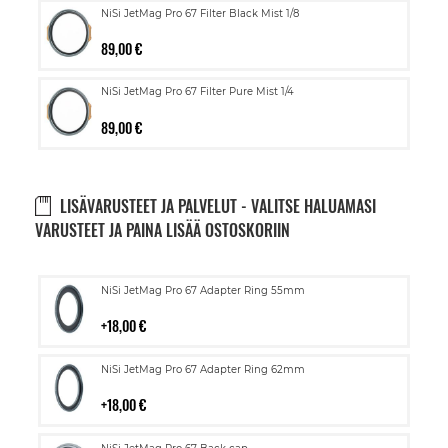
NiSi JetMag Pro 67 Filter Black Mist 1/8
89,00 €
NiSi JetMag Pro 67 Filter Pure Mist 1/4
89,00 €
LISÄVARUSTEET JA PALVELUT - VALITSE HALUAMASI
VARUSTEET JA PAINA LISÄÄ OSTOSKORIIN
Lisää
NiSi JetMag Pro 67 Adapter Ring 55mm
ostoskoriin
18,00 €
Lisää
NiSi JetMag Pro 67 Adapter Ring 62mm
ostoskoriin
18,00 €
Lisää