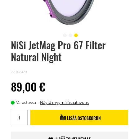
NiSi JetMag Pro 67 Filter
Skip
to
Natural Night
the
beginning
of
the
229135128
images
gallery
89,00 €
Varastossa
Näytä myymäläsaatavuus
LISÄÄ OSTOSKORIIN