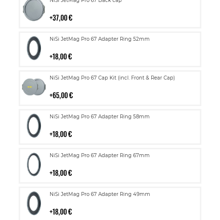
NiSi JetMag Pro 67 Back cap
ostoskoriin
37,00 €
Lisää
NiSi JetMag Pro 67 Adapter Ring 52mm
ostoskoriin
18,00 €
Lisää
NiSi JetMag Pro 67 Cap Kit (incl. Front & Rear Cap)
ostoskoriin
65,00 €
Lisää
NiSi JetMag Pro 67 Adapter Ring 58mm
ostoskoriin
18,00 €
Lisää
NiSi JetMag Pro 67 Adapter Ring 67mm
ostoskoriin
18,00 €
Lisää
NiSi JetMag Pro 67 Adapter Ring 49mm
ostoskoriin
18,00 €