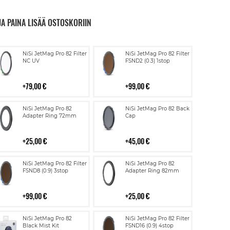
JA PAINA LISÄÄ OSTOSKORIIN
Lisää
Lisää
NiSi JetMag Pro 82 Filter
NiSi JetMag Pro 82 Filter
ostoskoriin
ostoskoriin
NC UV
FSND2 (0.3) 1stop
79,00 €
99,00 €
Lisää
Lisää
NiSi JetMag Pro 82
NiSi JetMag Pro 82 Back
ostoskoriin
ostoskoriin
Adapter Ring 72mm
Cap
25,00 €
45,00 €
Lisää
Lisää
NiSi JetMag Pro 82 Filter
NiSi JetMag Pro 82
ostoskoriin
ostoskoriin
FSND8 (0.9) 3stop
Adapter Ring 82mm
99,00 €
25,00 €
Lisää
Lisää
NiSi JetMag Pro 82
NiSi JetMag Pro 82 Filter
ostoskoriin
ostoskoriin
Black Mist Kit
FSND16 (0.9) 4stop