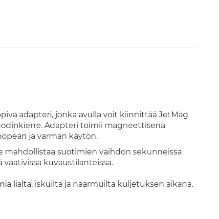
va adapteri, jonka avulla voit kiinnittää JetMag
uodinkierre. Adapteri toimii magneettisena
nopean ja varman käytön.
e mahdollistaa suotimien vaihdon sekunneissa
 vaativissa kuvaustilanteissa.
 lialta, iskuilta ja naarmuilta kuljetuksen aikana.