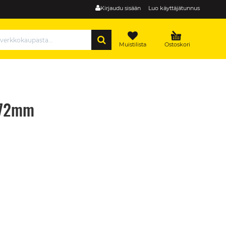
Kirjaudu sisään
Luo käyttäjätunnus
HAE
Muistilista
Ostoskori
t 72mm