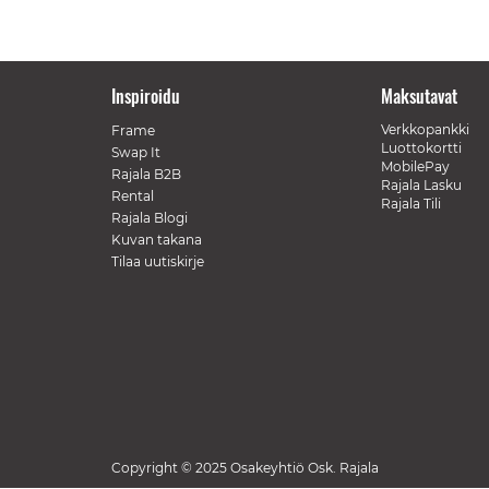
Inspiroidu
Maksutavat
Verkkopankki
Frame
Luottokortti
Swap It
MobilePay
Rajala B2B
Rajala Lasku
Rental
Rajala Tili
Rajala Blogi
Kuvan takana
Tilaa uutiskirje
Copyright © 2025 Osakeyhtiö Osk. Rajala