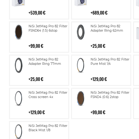
539,00 €
689,00 €
Lisää
Lisää
NiSi JetMag Pro 82 Filter
NiSi JetMag Pro 82
ostoskoriin
ostoskoriin
FSND64 (1.5) 6stop
Adapter Ring 62mm
99,00 €
25,00 €
Lisää
Lisää
NiSi JetMag Pro 82
NiSi JetMag Pro 82 Filter
ostoskoriin
ostoskoriin
Adapter Ring 77mm
Pure Mist 1/4
25,00 €
129,00 €
Lisää
Lisää
NiSi JetMag Pro 82 Filter
NiSi JetMag Pro 82 Filter
ostoskoriin
ostoskoriin
Cross screen 4x
FSND4 (0.6) 2stop
129,00 €
99,00 €
Lisää
NiSi JetMag Pro 82 Filter
ostoskoriin
Black Mist 1/8