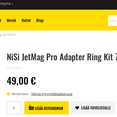
teyttä ››
t
Merkit
Outlet
Blogi
Hae
ng Kit 72mm
NiSi JetMag Pro Adapter Ring Ki
229130567
49,00 €
Varastossa
Näytä myymäläsaatavuus
LISÄÄ TOIVELISTALLE
LISÄÄ OSTOSKORIIN