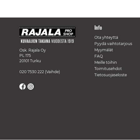
Info
Ota yhteyttä
Pyydä vaihtotarjous
Myymälät
Osk. Rajala Oy
PL 175
FAQ
20101 Turku
Meille töihin
Toimitusehdot
020 7530 222
(Vaihde)
Tietosuojaseloste