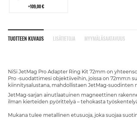
109,00 €
TUOTTEEN KUVAUS
LISÄTIETOJA
MYYMÄLÄSAATAVUUS
NiSi JetMag Pro Adapter Ring Kit 72mm on yhteensopi
Pro -suodattimesi objektiiveihin, joissa on 72mm:n s
kiinnitysalustana, mahdollistaen JetMag-suodinten 
JetMag-sarjan ainutlaatuinen magneettinen rakenn
ilman kierteiden pyörittelyä – tehokasta työskentelyä
Mukana tulee metallinen etusuoja, joka suojaa suotimia