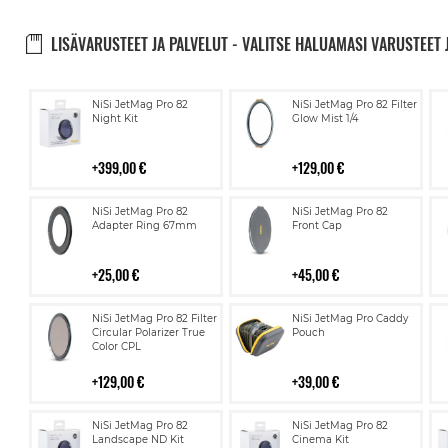
LISÄVARUSTEET JA PALVELUT - VALITSE HALUAMASI VARUSTEET 
Lisää
Lisää
NiSi JetMag Pro 82
NiSi JetMag Pro 82 Filter
ostoskoriin
ostoskoriin
Night Kit
Glow Mist 1/4
399,00 €
129,00 €
Lisää
Lisää
NiSi JetMag Pro 82
NiSi JetMag Pro 82
ostoskoriin
ostoskoriin
Adapter Ring 67mm
Front Cap
25,00 €
45,00 €
Lisää
Lisää
NiSi JetMag Pro 82 Filter
NiSi JetMag Pro Caddy
ostoskoriin
ostoskoriin
Circular Polarizer True
Pouch
Color CPL
129,00 €
39,00 €
Lisää
Lisää
NiSi JetMag Pro 82
NiSi JetMag Pro 82
ostoskoriin
ostoskoriin
Landscape ND Kit
Cinema Kit