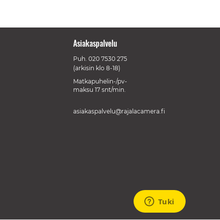
Asiakaspalvelu
Puh.
020 7530 275
(arkisin klo 8-18)
Matkapuhelin-/pv-
maksu 17 snt/min.
asiakaspalvelu@rajalacamera.fi