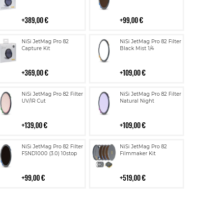
389,00 €
99,00 €
Lisää
Lisää
NiSi JetMag Pro 82
NiSi JetMag Pro 82 Filter
ostoskoriin
ostoskoriin
Capture Kit
Black Mist 1/4
369,00 €
109,00 €
Lisää
Lisää
NiSi JetMag Pro 82 Filter
NiSi JetMag Pro 82 Filter
ostoskoriin
ostoskoriin
UV/IR Cut
Natural Night
139,00 €
109,00 €
Lisää
Lisää
NiSi JetMag Pro 82 Filter
NiSi JetMag Pro 82
ostoskoriin
ostoskoriin
FSND1000 (3.0) 10stop
Filmmaker Kit
99,00 €
519,00 €