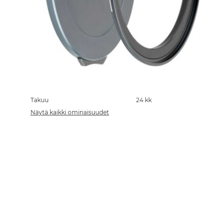
Skip
to
the
Takuu
24 kk
beginning
Näytä kaikki ominaisuudet
of
the
images
gallery