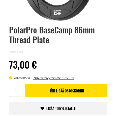
PolarPro BaseCamp 86mm
Skip
to
Thread Plate
the
beginning
of
the
229129569
images
gallery
73,00 €
Varastossa
Näytä myymäläsaatavuus
LISÄÄ OSTOSKORIIN
LISÄÄ TOIVELISTALLE