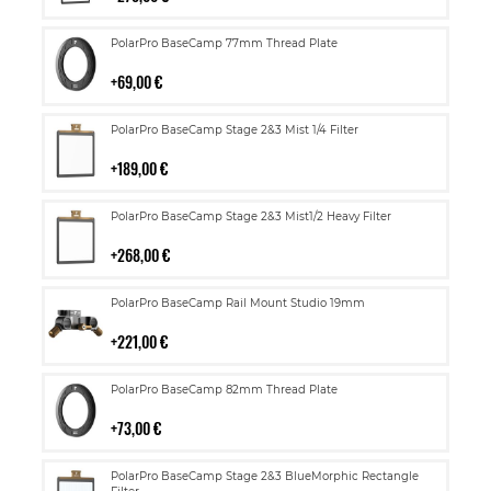
Lisää
PolarPro BaseCamp 77mm Thread Plate
ostoskoriin
69,00 €
Lisää
PolarPro BaseCamp Stage 2&3 Mist 1/4 Filter
ostoskoriin
189,00 €
Lisää
PolarPro BaseCamp Stage 2&3 Mist1/2 Heavy Filter
ostoskoriin
268,00 €
Lisää
PolarPro BaseCamp Rail Mount Studio 19mm
ostoskoriin
221,00 €
Lisää
PolarPro BaseCamp 82mm Thread Plate
ostoskoriin
73,00 €
Lisää
PolarPro BaseCamp Stage 2&3 BlueMorphic Rectangle