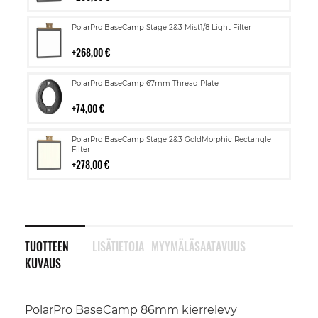
Lisää
PolarPro BaseCamp Stage 2&3 Mist1/8 Light Filter
ostoskoriin
268,00 €
Lisää
PolarPro BaseCamp 67mm Thread Plate
ostoskoriin
74,00 €
Lisää
PolarPro BaseCamp Stage 2&3 GoldMorphic Rectangle
ostoskoriin
Filter
278,00 €
TUOTTEEN
LISÄTIETOJA
MYYMÄLÄSAATAVUUS
KUVAUS
PolarPro BaseCamp 86mm kierrelevy