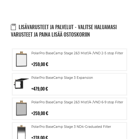
LISÄVARUSTEET JA PALVELUT - VALITSE HALUAMASI
VARUSTEET JA PAINA LISÄÄ OSTOSKORIIN
Lisää
PolarPro BaseCamp Stage 2&3 Mist1/4 /VND 2-5 stop Filter
ostoskoriin
259,00 €
Lisää
PolarPro BaseCamp Stage 3 Expansion
ostoskoriin
479,00 €
Lisää
PolarPro BaseCamp Stage 2&3 Mist1/4 /VND 6-9 stop Filter
ostoskoriin
259,00 €
Lisää
PolarPro BaseCamp Stage 3 ND4-Graduated Filter
ostoskoriin
278,00 €