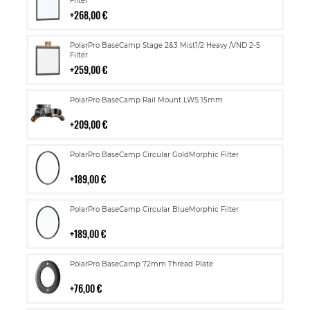
ostoskoriin
Filter
268,00 €
Lisää
PolarPro BaseCamp Stage 2&3 Mist1/2 Heavy /VND 2-5
ostoskoriin
Filter
259,00 €
Lisää
PolarPro BaseCamp Rail Mount LWS 15mm
ostoskoriin
209,00 €
Lisää
PolarPro BaseCamp Circular GoldMorphic Filter
ostoskoriin
189,00 €
Lisää
PolarPro BaseCamp Circular BlueMorphic Filter
ostoskoriin
189,00 €
Lisää
PolarPro BaseCamp 72mm Thread Plate
ostoskoriin
76,00 €