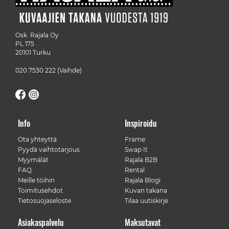
Osk. Rajala Oy
PL 175
20101 Turku
020 7530 222
(Vaihde)
Info
Inspiroidu
Ota yhteyttä
Frame
Pyydä vaihtotarjous
Swap It
Myymälät
Rajala B2B
FAQ
Rental
Meille töihin
Rajala Blogi
Toimitusehdot
Kuvan takana
Tietosuojaseloste
Tilaa uutiskirje
Asiakaspalvelu
Maksutavat