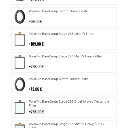
Lisää
PolarPro BaseCamp 77mm Thread Plate
ostoskoriin
69,00 €
Lisää
PolarPro BaseCamp Stage 2&3 Mist 1/4 Filter
ostoskoriin
189,00 €
Lisää
PolarPro BaseCamp Stage 2&3 Mist1/2 Heavy Filter
ostoskoriin
268,00 €
Lisää
PolarPro BaseCamp 82mm Thread Plate
ostoskoriin
73,00 €
Lisää
PolarPro BaseCamp Stage 2&3 BlueMorphic Rectangle
ostoskoriin
Filter
268,00 €
Lisää
PolarPro BaseCamp Stage 2&3 Mist1/2 Heavy /VND 2-5