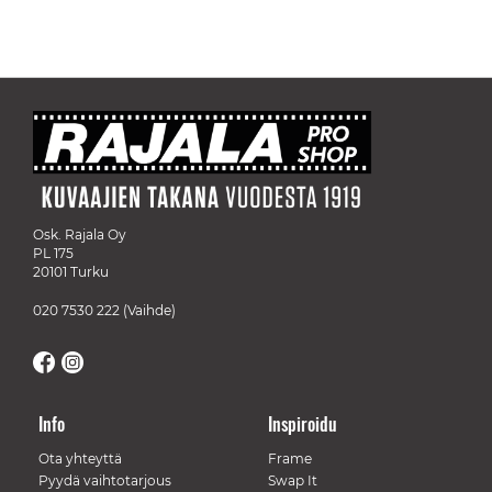
Osk. Rajala Oy
PL 175
20101 Turku
020 7530 222
(Vaihde)
Info
Inspiroidu
Ota yhteyttä
Frame
Pyydä vaihtotarjous
Swap It