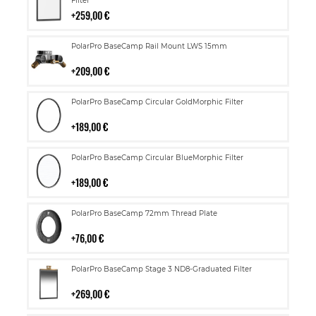
ostoskoriin
Filter
259,00 €
Lisää
PolarPro BaseCamp Rail Mount LWS 15mm
ostoskoriin
209,00 €
Lisää
PolarPro BaseCamp Circular GoldMorphic Filter
ostoskoriin
189,00 €
Lisää
PolarPro BaseCamp Circular BlueMorphic Filter
ostoskoriin
189,00 €
Lisää
PolarPro BaseCamp 72mm Thread Plate
ostoskoriin
76,00 €
Lisää
PolarPro BaseCamp Stage 3 ND8-Graduated Filter
ostoskoriin
269,00 €