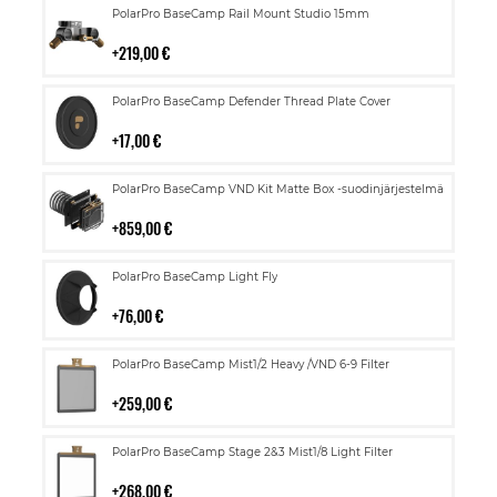
Lisää
PolarPro BaseCamp Rail Mount Studio 15mm
ostoskoriin
219,00 €
Lisää
PolarPro BaseCamp Defender Thread Plate Cover
ostoskoriin
17,00 €
Lisää
PolarPro BaseCamp VND Kit Matte Box -suodinjärjestelmä
ostoskoriin
859,00 €
Lisää
PolarPro BaseCamp Light Fly
ostoskoriin
76,00 €
Lisää
PolarPro BaseCamp Mist1/2 Heavy /VND 6-9 Filter
ostoskoriin
259,00 €
Lisää
PolarPro BaseCamp Stage 2&3 Mist1/8 Light Filter
ostoskoriin
268,00 €