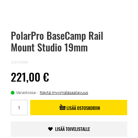
PolarPro BaseCamp Rail
Skip
to
Mount Studio 19mm
the
beginning
of
the
229129588
images
gallery
221,00 €
Varastossa
Näytä myymäläsaatavuus
LISÄÄ OSTOSKORIIN
LISÄÄ TOIVELISTALLE