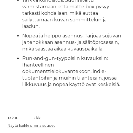
Tarkka kohdistus: Suunniteltu
varmistamaan, että matte box pysyy
tarkasti kohdallaan, mikä auttaa
säilyttämään kuvan sommittelun ja
laadun.
Nopea ja helppo asennus: Tarjoaa sujuvan
ja tehokkaan asennus- ja säätöprosessin,
mikä säästää aikaa kuvauspaikalla.
Run-and-gun-tyyppisiin kuvauksiin:
Ihanteellinen
dokumenttielokuvantekoon, indie-
tuotantoihin ja muihin tilanteisiin, joissa
liikkuvuus ja nopea käyttö ovat keskeisiä.
Takuu
12 kk
Näytä kaikki ominaisuudet