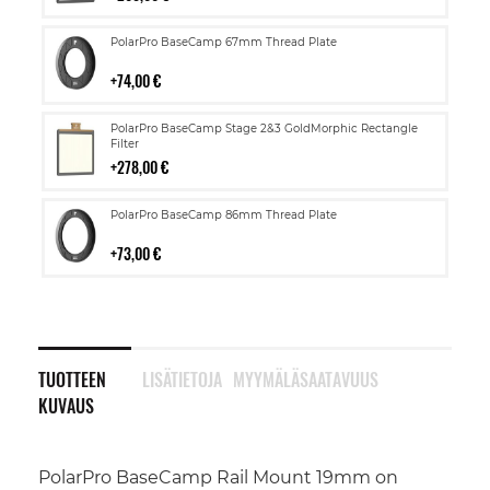
Lisää
PolarPro BaseCamp 67mm Thread Plate
ostoskoriin
74,00 €
Lisää
PolarPro BaseCamp Stage 2&3 GoldMorphic Rectangle
ostoskoriin
Filter
278,00 €
Lisää
PolarPro BaseCamp 86mm Thread Plate
ostoskoriin
73,00 €
TUOTTEEN
LISÄTIETOJA
MYYMÄLÄSAATAVUUS
KUVAUS
PolarPro BaseCamp Rail Mount 19mm on