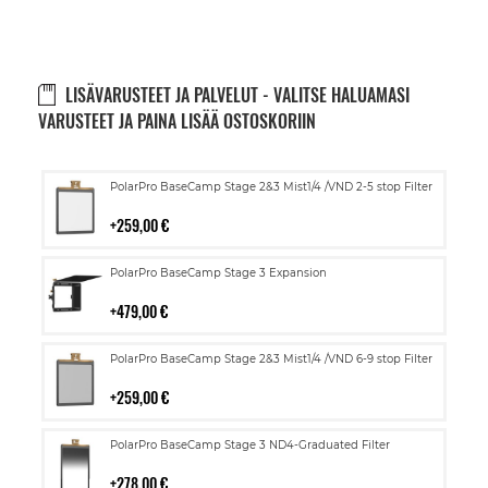
LISÄVARUSTEET JA PALVELUT - VALITSE HALUAMASI
VARUSTEET JA PAINA LISÄÄ OSTOSKORIIN
Lisää
PolarPro BaseCamp Stage 2&3 Mist1/4 /VND 2-5 stop Filter
ostoskoriin
259,00 €
Lisää
PolarPro BaseCamp Stage 3 Expansion
ostoskoriin
479,00 €
Lisää
PolarPro BaseCamp Stage 2&3 Mist1/4 /VND 6-9 stop Filter
ostoskoriin
259,00 €
Lisää
PolarPro BaseCamp Stage 3 ND4-Graduated Filter
ostoskoriin
278,00 €