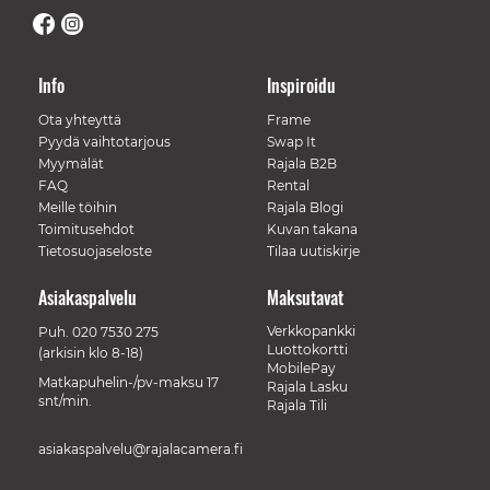
Info
Inspiroidu
Ota yhteyttä
Frame
Pyydä vaihtotarjous
Swap It
Myymälät
Rajala B2B
FAQ
Rental
Meille töihin
Rajala Blogi
Toimitusehdot
Kuvan takana
Tietosuojaseloste
Tilaa uutiskirje
Asiakaspalvelu
Maksutavat
Verkkopankki
Puh.
020 7530 275
Luottokortti
(arkisin klo 8-18)
MobilePay
Matkapuhelin-/pv-maksu 17
Rajala Lasku
snt/min.
Rajala Tili
asiakaspalvelu@rajalacamera.fi