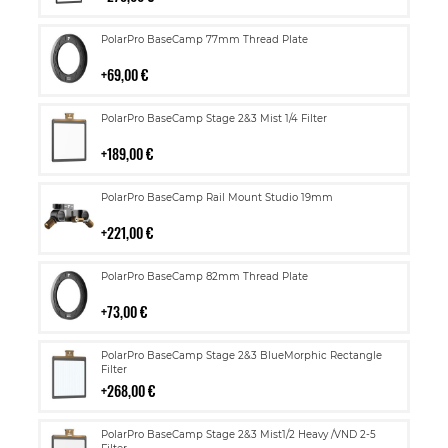
Lisää
PolarPro BaseCamp 77mm Thread Plate
ostoskoriin
69,00 €
Lisää
PolarPro BaseCamp Stage 2&3 Mist 1/4 Filter
ostoskoriin
189,00 €
Lisää
PolarPro BaseCamp Rail Mount Studio 19mm
ostoskoriin
221,00 €
Lisää
PolarPro BaseCamp 82mm Thread Plate
ostoskoriin
73,00 €
Lisää
PolarPro BaseCamp Stage 2&3 BlueMorphic Rectangle
ostoskoriin
Filter
268,00 €
Lisää
PolarPro BaseCamp Stage 2&3 Mist1/2 Heavy /VND 2-5