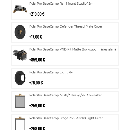
Lisää
PolarPro BaseCamp Rail Mount Studio 15mm
ostoskoriin
219,00 €
Lisää
PolarPro BaseCamp Defender Thread Plate Cover
ostoskoriin
17,00 €
Lisää
PolarPro BaseCamp VND Kit Matte Box -suodinjärjestelmä
ostoskoriin
859,00 €
Lisää
PolarPro BaseCamp Light Fly
ostoskoriin
76,00 €
Lisää
PolarPro BaseCamp Mist1/2 Heavy /VND 6-9 Filter
ostoskoriin
259,00 €
Lisää
PolarPro BaseCamp Stage 2&3 Mist1/8 Light Filter
ostoskoriin
268,00 €