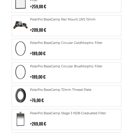
ostoskoriin
Filter
259,00 €
Lisää
PolarPro BaseCamp Rail Mount LWS 15mm
ostoskoriin
209,00 €
Lisää
PolarPro BaseCamp Circular GoldMorphic Filter
ostoskoriin
189,00 €
Lisää
PolarPro BaseCamp Circular BlueMorphic Filter
ostoskoriin
189,00 €
Lisää
PolarPro BaseCamp 72mm Thread Plate
ostoskoriin
76,00 €
Lisää
PolarPro BaseCamp Stage 3 ND8-Graduated Filter
ostoskoriin
269,00 €