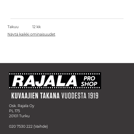
Takuu
12 kk
Näytä kaikki ominaisuudet
Osk. Rajala Oy
PL 175
20101 Turku
020 7530 222
(Vaihde)