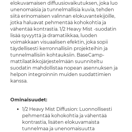
elokuvamaisen diffuusiovaikutuksen, joka luo
unenomaisia ja tunnelmallisia kuvia, tehden
siitä erinomaisen valinnan elokuvantekijöille,
jotka haluavat pehmentää kohokohtia ja
vähentää kontrastia. 1/2 Heavy Mist -suodatin
lisää syvyyttä ja dramatiikkaa, luoden
voimakkaan visuaalisen efektin, joka sopii
täydellisesti kerronnallisiin projekteihin ja
tunnelmallisiin kohtauksiin. BaseCamp-
mattilaatikkojärjestelmään suunniteltu
suodatin mahdollistaa nopean asennuksen ja
helpon integroinnin muiden suodattimien
kanssa.
Ominaisuudet:
1/2 Heavy Mist Diffusion: Luonnollisesti
pehmentää kohokohtia ja vähentää
kontrastia, lisäten elokuvamaista
tunnelmaa ja unenomaisuutta