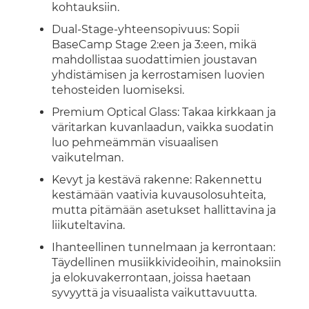
kohtauksiin.
Dual-Stage-yhteensopivuus: Sopii
BaseCamp Stage 2:een ja 3:een, mikä
mahdollistaa suodattimien joustavan
yhdistämisen ja kerrostamisen luovien
tehosteiden luomiseksi.
Premium Optical Glass: Takaa kirkkaan ja
väritarkan kuvanlaadun, vaikka suodatin
luo pehmeämmän visuaalisen
vaikutelman.
Kevyt ja kestävä rakenne: Rakennettu
kestämään vaativia kuvausolosuhteita,
mutta pitämään asetukset hallittavina ja
liikuteltavina.
Ihanteellinen tunnelmaan ja kerrontaan:
Täydellinen musiikkivideoihin, mainoksiin
ja elokuvakerrontaan, joissa haetaan
syvyyttä ja visuaalista vaikuttavuutta.