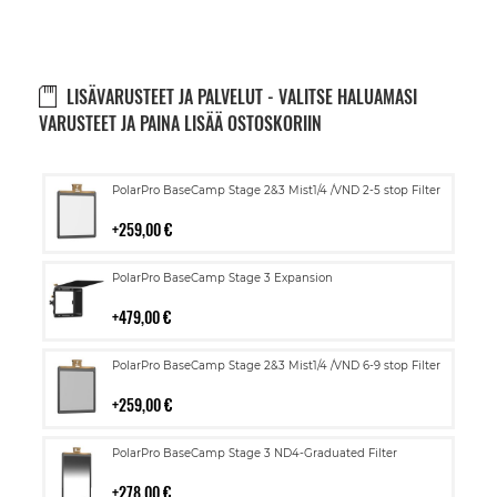
LISÄVARUSTEET JA PALVELUT - VALITSE HALUAMASI
VARUSTEET JA PAINA LISÄÄ OSTOSKORIIN
Lisää
PolarPro BaseCamp Stage 2&3 Mist1/4 /VND 2-5 stop Filter
ostoskoriin
259,00 €
Lisää
PolarPro BaseCamp Stage 3 Expansion
ostoskoriin
479,00 €
Lisää
PolarPro BaseCamp Stage 2&3 Mist1/4 /VND 6-9 stop Filter
ostoskoriin
259,00 €
Lisää
PolarPro BaseCamp Stage 3 ND4-Graduated Filter
ostoskoriin
278,00 €