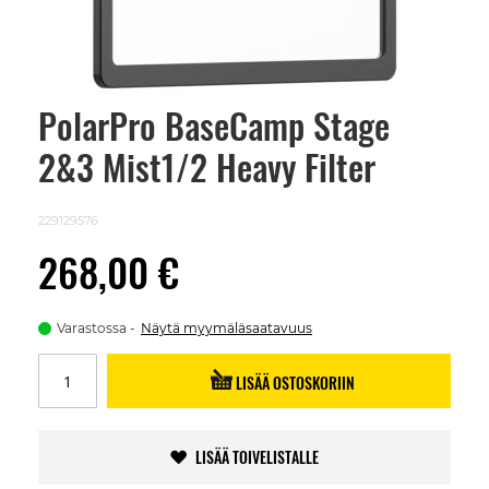
PolarPro BaseCamp Stage
Skip
to
2&3 Mist1/2 Heavy Filter
the
beginning
of
the
229129576
images
gallery
268,00 €
Varastossa
Näytä myymäläsaatavuus
LISÄÄ OSTOSKORIIN
LISÄÄ TOIVELISTALLE