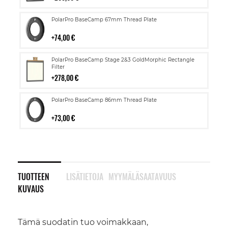
Lisää
PolarPro BaseCamp 67mm Thread Plate
ostoskoriin
74,00 €
Lisää
PolarPro BaseCamp Stage 2&3 GoldMorphic Rectangle
ostoskoriin
Filter
278,00 €
Lisää
PolarPro BaseCamp 86mm Thread Plate
ostoskoriin
73,00 €
TUOTTEEN
LISÄTIETOJA
MYYMÄLÄSAATAVUUS
KUVAUS
Tämä suodatin tuo voimakkaan,