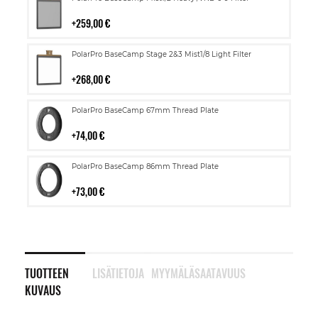
ostoskoriin
259,00 €
Lisää
PolarPro BaseCamp Stage 2&3 Mist1/8 Light Filter
ostoskoriin
268,00 €
Lisää
PolarPro BaseCamp 67mm Thread Plate
ostoskoriin
74,00 €
Lisää
PolarPro BaseCamp 86mm Thread Plate
ostoskoriin
73,00 €
TUOTTEEN
LISÄTIETOJA
MYYMÄLÄSAATAVUUS
KUVAUS