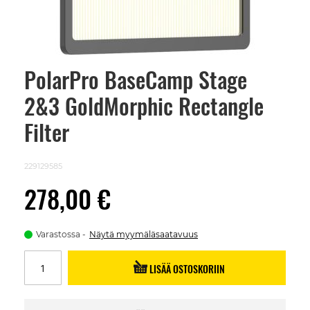
PolarPro BaseCamp Stage
Skip
to
2&3 GoldMorphic Rectangle
the
beginning
of
Filter
the
images
gallery
229129585
278,00 €
Varastossa
Näytä myymäläsaatavuus
LISÄÄ OSTOSKORIIN