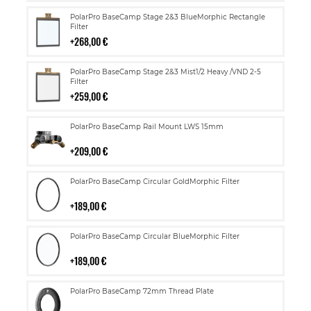
Lisää
PolarPro BaseCamp Stage 2&3 BlueMorphic Rectangle
ostoskoriin
Filter
268,00 €
Lisää
PolarPro BaseCamp Stage 2&3 Mist1/2 Heavy /VND 2-5
ostoskoriin
Filter
259,00 €
Lisää
PolarPro BaseCamp Rail Mount LWS 15mm
ostoskoriin
209,00 €
Lisää
PolarPro BaseCamp Circular GoldMorphic Filter
ostoskoriin
189,00 €
Lisää
PolarPro BaseCamp Circular BlueMorphic Filter
ostoskoriin
189,00 €
Lisää
PolarPro BaseCamp 72mm Thread Plate
ostoskoriin