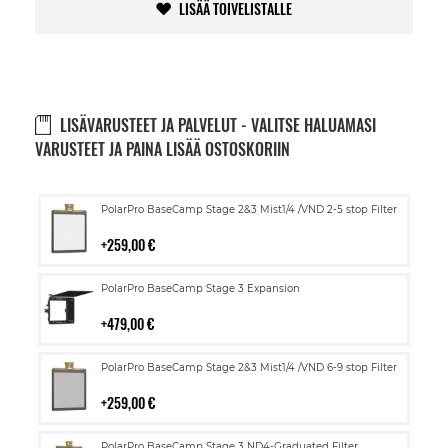
LISÄÄ TOIVELISTALLE
LISÄVARUSTEET JA PALVELUT - VALITSE HALUAMASI
VARUSTEET JA PAINA LISÄÄ OSTOSKORIIN
Lisää
PolarPro BaseCamp Stage 2&3 Mist1/4 /VND 2-5 stop Filter
ostoskoriin
259,00 €
Lisää
PolarPro BaseCamp Stage 3 Expansion
ostoskoriin
479,00 €
Lisää
PolarPro BaseCamp Stage 2&3 Mist1/4 /VND 6-9 stop Filter
ostoskoriin
259,00 €
Lisää
PolarPro BaseCamp Stage 3 ND4-Graduated Filter