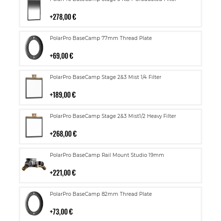
ostoskoriin
278,00 €
Lisää
PolarPro BaseCamp 77mm Thread Plate
ostoskoriin
69,00 €
Lisää
PolarPro BaseCamp Stage 2&3 Mist 1/4 Filter
ostoskoriin
189,00 €
Lisää
PolarPro BaseCamp Stage 2&3 Mist1/2 Heavy Filter
ostoskoriin
268,00 €
Lisää
PolarPro BaseCamp Rail Mount Studio 19mm
ostoskoriin
221,00 €
Lisää
PolarPro BaseCamp 82mm Thread Plate
ostoskoriin
73,00 €