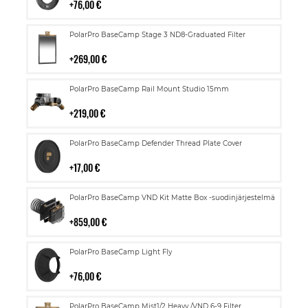
76,00 €
Lisää
PolarPro BaseCamp Stage 3 ND8-Graduated Filter
ostoskoriin
269,00 €
Lisää
PolarPro BaseCamp Rail Mount Studio 15mm
ostoskoriin
219,00 €
Lisää
PolarPro BaseCamp Defender Thread Plate Cover
ostoskoriin
17,00 €
Lisää
PolarPro BaseCamp VND Kit Matte Box -suodinjärjestelmä
ostoskoriin
859,00 €
Lisää
PolarPro BaseCamp Light Fly
ostoskoriin
76,00 €
Lisää
PolarPro BaseCamp Mist1/2 Heavy /VND 6-9 Filter