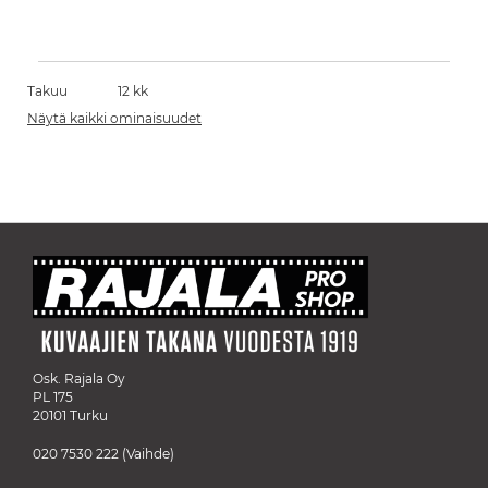
Takuu
12 kk
Näytä kaikki ominaisuudet
Osk. Rajala Oy
PL 175
20101 Turku
020 7530 222
(Vaihde)