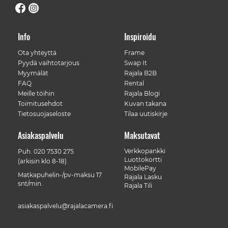
Info
Inspiroidu
Ota yhteyttä
Frame
Pyydä vaihtotarjous
Swap It
Myymälät
Rajala B2B
FAQ
Rental
Meille töihin
Rajala Blogi
Toimitusehdot
Kuvan takana
Tietosuojaseloste
Tilaa uutiskirje
Asiakaspalvelu
Maksutavat
Verkkopankki
Puh.
020 7530 275
Luottokortti
(arkisin klo 8-18)
MobilePay
Matkapuhelin-/pv-maksu 17
Rajala Lasku
snt/min.
Rajala Tili
asiakaspalvelu@rajalacamera.fi