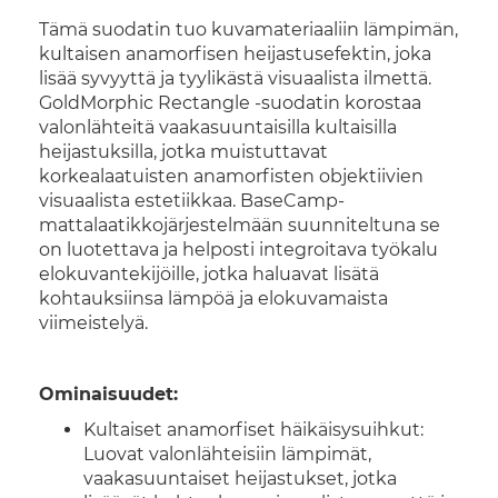
Tämä suodatin tuo kuvamateriaaliin lämpimän,
kultaisen anamorfisen heijastusefektin, joka
lisää syvyyttä ja tyylikästä visuaalista ilmettä.
GoldMorphic Rectangle -suodatin korostaa
valonlähteitä vaakasuuntaisilla kultaisilla
heijastuksilla, jotka muistuttavat
korkealaatuisten anamorfisten objektiivien
visuaalista estetiikkaa. BaseCamp-
mattalaatikkojärjestelmään suunniteltuna se
on luotettava ja helposti integroitava työkalu
elokuvantekijöille, jotka haluavat lisätä
kohtauksiinsa lämpöä ja elokuvamaista
viimeistelyä.
Ominaisuudet:
Kultaiset anamorfiset häikäisysuihkut:
Luovat valonlähteisiin lämpimät,
vaakasuuntaiset heijastukset, jotka