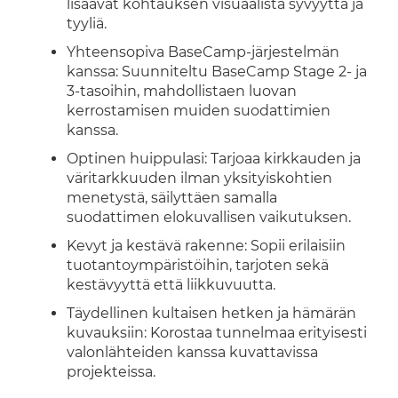
lisäävät kohtauksen visuaalista syvyyttä ja
tyyliä.
Yhteensopiva BaseCamp-järjestelmän
kanssa: Suunniteltu BaseCamp Stage 2- ja
3-tasoihin, mahdollistaen luovan
kerrostamisen muiden suodattimien
kanssa.
Optinen huippulasi: Tarjoaa kirkkauden ja
väritarkkuuden ilman yksityiskohtien
menetystä, säilyttäen samalla
suodattimen elokuvallisen vaikutuksen.
Kevyt ja kestävä rakenne: Sopii erilaisiin
tuotantoympäristöihin, tarjoten sekä
kestävyyttä että liikkuvuutta.
Täydellinen kultaisen hetken ja hämärän
kuvauksiin: Korostaa tunnelmaa erityisesti
valonlähteiden kanssa kuvattavissa
projekteissa.