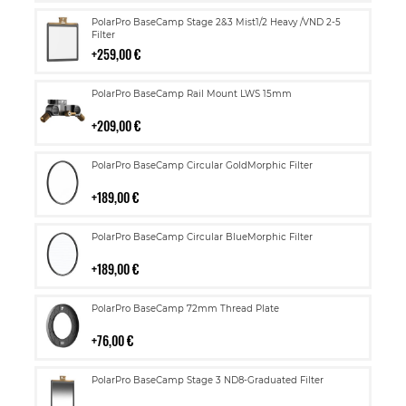
Lisää
PolarPro BaseCamp Stage 2&3 Mist1/2 Heavy /VND 2-5
ostoskoriin
Filter
259,00 €
Lisää
PolarPro BaseCamp Rail Mount LWS 15mm
ostoskoriin
209,00 €
Lisää
PolarPro BaseCamp Circular GoldMorphic Filter
ostoskoriin
189,00 €
Lisää
PolarPro BaseCamp Circular BlueMorphic Filter
ostoskoriin
189,00 €
Lisää
PolarPro BaseCamp 72mm Thread Plate
ostoskoriin
76,00 €
Lisää
PolarPro BaseCamp Stage 3 ND8-Graduated Filter
ostoskoriin