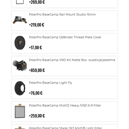
269,00 €
Lisää
PolarPro BaseCamp Rail Mount Studio 15mm
ostoskoriin
219,00 €
Lisää
PolarPro BaseCamp Defender Thread Plate Cover
ostoskoriin
17,00 €
Lisää
PolarPro BaseCamp VND Kit Matte Box -suodinjärjestelmä
ostoskoriin
859,00 €
Lisää
PolarPro BaseCamp Light Fly
ostoskoriin
76,00 €
Lisää
PolarPro BaseCamp Mist1/2 Heavy /VND 6-9 Filter
ostoskoriin
259,00 €
Lisää
PolarPro BaseCamp Stage 2&3 Mist1/8 Light Filter