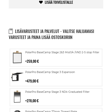
LISÄÄ TOIVELISTALLE
LISÄVARUSTEET JA PALVELUT - VALITSE HALUAMASI
VARUSTEET JA PAINA LISÄÄ OSTOSKORIIN
Lisää
PolarPro BaseCamp Stage 2&3 Mist1/4 /VND 2-5 stop Filter
ostoskoriin
259,00 €
Lisää
PolarPro BaseCamp Stage 3 Expansion
ostoskoriin
479,00 €
Lisää
PolarPro BaseCamp Stage 3 ND4-Graduated Filter
ostoskoriin
278,00 €
Lisää
PolarPro BaseCamp 77mm Thread Plate