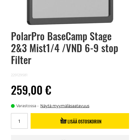
PolarPro BaseCamp Stage
Skip
to
2&3 Mist1/4 /VND 6-9 stop
the
beginning
of
Filter
the
images
gallery
229129581
259,00 €
Varastossa
Näytä myymäläsaatavuus
LISÄÄ OSTOSKORIIN