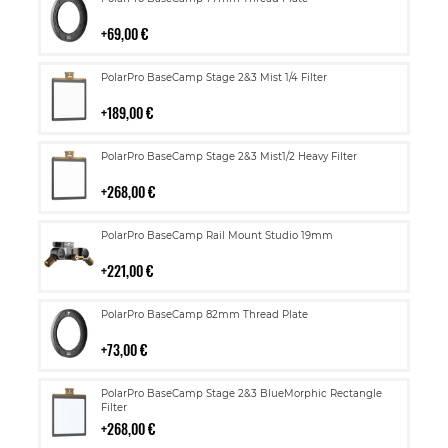
ostoskoriin
69,00 €
Lisää
PolarPro BaseCamp Stage 2&3 Mist 1/4 Filter
ostoskoriin
189,00 €
Lisää
PolarPro BaseCamp Stage 2&3 Mist1/2 Heavy Filter
ostoskoriin
268,00 €
Lisää
PolarPro BaseCamp Rail Mount Studio 19mm
ostoskoriin
221,00 €
Lisää
PolarPro BaseCamp 82mm Thread Plate
ostoskoriin
73,00 €
Lisää
PolarPro BaseCamp Stage 2&3 BlueMorphic Rectangle
ostoskoriin
Filter
268,00 €