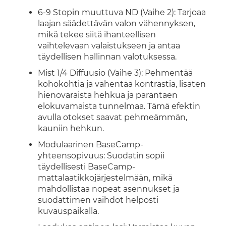
6-9 Stopin muuttuva ND (Vaihe 2): Tarjoaa
laajan säädettävän valon vähennyksen,
mikä tekee siitä ihanteellisen
vaihtelevaan valaistukseen ja antaa
täydellisen hallinnan valotuksessa.
Mist 1/4 Diffuusio (Vaihe 3): Pehmentää
kohokohtia ja vähentää kontrastia, lisäten
hienovaraista hehkua ja parantaen
elokuvamaista tunnelmaa. Tämä efektin
avulla otokset saavat pehmeämmän,
kauniin hehkun.
Modulaarinen BaseCamp-
yhteensopivuus: Suodatin sopii
täydellisesti BaseCamp-
mattalaatikkojärjestelmään, mikä
mahdollistaa nopeat asennukset ja
suodattimen vaihdot helposti
kuvauspaikalla.