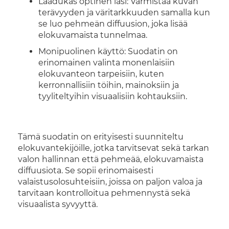
Laadukas optinen lasi: Varmistaa kuvan
terävyyden ja väritarkkuuden samalla kun
se luo pehmeän diffuusion, joka lisää
elokuvamaista tunnelmaa.
Monipuolinen käyttö: Suodatin on
erinomainen valinta monenlaisiin
elokuvanteon tarpeisiin, kuten
kerronnallisiin töihin, mainoksiin ja
tyyliteltyihin visuaalisiin kohtauksiin.
Tämä suodatin on erityisesti suunniteltu
elokuvantekijöille, jotka tarvitsevat sekä tarkan
valon hallinnan että pehmeää, elokuvamaista
diffuusiota. Se sopii erinomaisesti
valaistusolosuhteisiin, joissa on paljon valoa ja
tarvitaan kontrolloitua pehmennystä sekä
visuaalista syvyyttä.