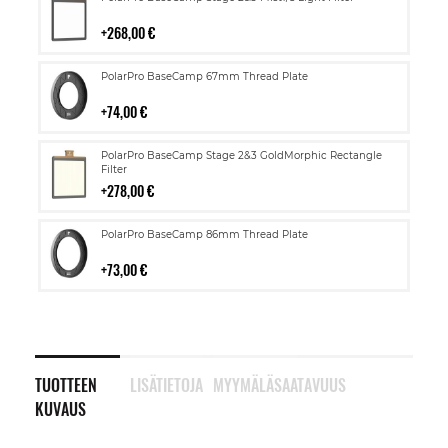
ostoskoriin
268,00 €
Lisää
PolarPro BaseCamp 67mm Thread Plate
ostoskoriin
74,00 €
Lisää
PolarPro BaseCamp Stage 2&3 GoldMorphic Rectangle
ostoskoriin
Filter
278,00 €
Lisää
PolarPro BaseCamp 86mm Thread Plate
ostoskoriin
73,00 €
TUOTTEEN
LISÄTIETOJA
MYYMÄLÄSAATAVUUS
KUVAUS