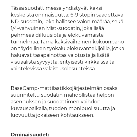
Tässä suodattimessa yhdistyvät kaksi
keskeistä ominaisuutta: 6-9 stopin säädettävä
ND-suodatin, joka hallitsee valon määrää, sekä
1/4-vahvuinen Mist-suodatin, joka lisää
pehmeää diffuusiota ja elokuvamaista
tunnelmaa. Tämä kaksivaiheinen kokoonpano
on täydellinen työkalu elokuvantekijöille, jotka
haluavat tasapainottaa valotusta ja lisätä
visuaalista syvyyttä, erityisesti kirkkaissa tai
vaihtelevissa valaistusolosuhteissa.
BaseCamp-mattilaatikkojärjestelmän osaksi
suunniteltu suodatin mahdollistaa helpon
asennuksen ja suodattimen vaihdon
kuvauspaikalla, tuoden monipuolisuutta ja
luovuutta jokaiseen kohtaukseen.
Ominaisuudet: