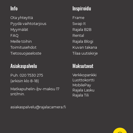
Info
Inspiroidu
Ota yhteyttä
Frame
Pyydä vaihtotarjous
Swap It
Myymälät
Rajala B2B
FAQ
Rental
Meille töihin
Rajala Blogi
Toimitusehdot
Kuvan takana
Tietosuojaseloste
Tilaa uutiskirje
Asiakaspalvelu
Maksutavat
Verkkopankki
Puh.
020 7530 275
Luottokortti
(arkisin klo 8-18)
MobilePay
Matkapuhelin-/pv-maksu 17
Rajala Lasku
snt/min.
Rajala Tili
asiakaspalvelu@rajalacamera.fi