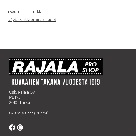
Takuu
12 kk
Näytä kaikki ominaisuudet
Osk. Rajala Oy
PL 175
20101 Turku
020 7530 222
(Vaihde)