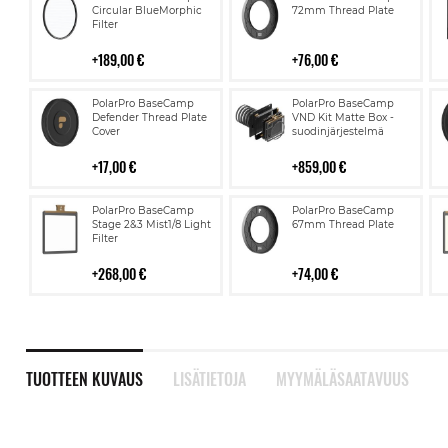
ostoskoriin
ostoskoriin
Circular BlueMorphic
72mm Thread Plate
Filter
189,00 €
76,00 €
Lisää
Lisää
PolarPro BaseCamp
PolarPro BaseCamp
ostoskoriin
ostoskoriin
Defender Thread Plate
VND Kit Matte Box -
Cover
suodinjärjestelmä
17,00 €
859,00 €
Lisää
Lisää
PolarPro BaseCamp
PolarPro BaseCamp
ostoskoriin
ostoskoriin
Stage 2&3 Mist1/8 Light
67mm Thread Plate
Filter
268,00 €
74,00 €
TUOTTEEN KUVAUS
LISÄTIETOJA
MYYMÄLÄSAATAVUUS