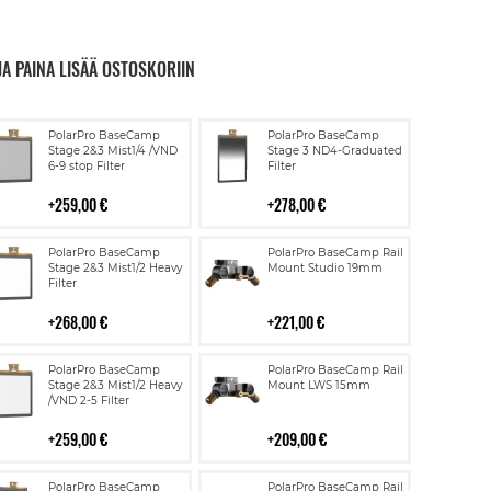
JA PAINA LISÄÄ OSTOSKORIIN
Lisää
Lisää
PolarPro BaseCamp
PolarPro BaseCamp
ostoskoriin
ostoskoriin
Stage 2&3 Mist1/4 /VND
Stage 3 ND4-Graduated
6-9 stop Filter
Filter
259,00 €
278,00 €
Lisää
Lisää
PolarPro BaseCamp
PolarPro BaseCamp Rail
ostoskoriin
ostoskoriin
Stage 2&3 Mist1/2 Heavy
Mount Studio 19mm
Filter
268,00 €
221,00 €
Lisää
Lisää
PolarPro BaseCamp
PolarPro BaseCamp Rail
ostoskoriin
ostoskoriin
Stage 2&3 Mist1/2 Heavy
Mount LWS 15mm
/VND 2-5 Filter
259,00 €
209,00 €
Lisää
Lisää
PolarPro BaseCamp
PolarPro BaseCamp Rail