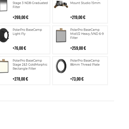
ostoskoriin
ostoskoriin
Stage 3 ND8-Graduated
Mount Studio 15mm
Filter
269,00 €
219,00 €
Lisää
Lisää
PolarPro BaseCamp
PolarPro BaseCamp
ostoskoriin
ostoskoriin
Light Fly
Mist1/2 Heavy /VND 6-9
Filter
76,00 €
259,00 €
Lisää
Lisää
PolarPro BaseCamp
PolarPro BaseCamp
ostoskoriin
ostoskoriin
Stage 2&3 GoldMorphic
86mm Thread Plate
Rectangle Filter
278,00 €
73,00 €