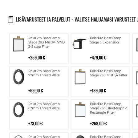
LISÄVARUSTEET JA PALVELUT - VALITSE HALUAMASI VARUSTEET 
Lisää
Lisää
PolarPro BaseCamp
PolarPro BaseCamp
ostoskoriin
ostoskoriin
Stage 2&3 Mist1/4 /VND
Stage 3 Expansion
2-5 stop Filter
259,00 €
479,00 €
Lisää
Lisää
PolarPro BaseCamp
PolarPro BaseCamp
ostoskoriin
ostoskoriin
77mm Thread Plate
Stage 2&3 Mist 1/4 Filter
69,00 €
189,00 €
Lisää
Lisää
PolarPro BaseCamp
PolarPro BaseCamp
ostoskoriin
ostoskoriin
82mm Thread Plate
Stage 2&3 BlueMorphic
Rectangle Filter
73,00 €
268,00 €
Lisää
Lisää
PolarPro BaseCamp
PolarPro BaseCamp