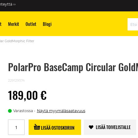
teyttä ››
t
Merkit
Outlet
Blogi
Hae
ar GoldMorphic Filter
PolarPro BaseCamp Circular GoldM
229129574
189,00 €
Varastossa
Näytä myymäläsaatavuus
LISÄÄ TOIVELISTALLE
LISÄÄ OSTOSKORIIN