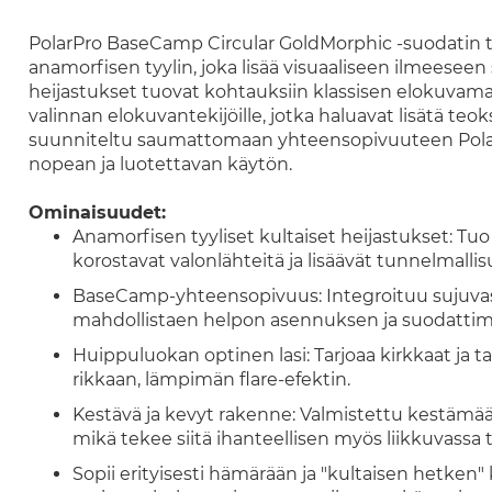
PolarPro BaseCamp Circular GoldMorphic -suodatin t
anamorfisen tyylin, joka lisää visuaaliseen ilmeeseen
heijastukset tuovat kohtauksiin klassisen elokuvam
valinnan elokuvantekijöille, jotka haluavat lisätä te
suunniteltu saumattomaan yhteensopivuuteen Polar
nopean ja luotettavan käytön.
Ominaisuudet:
Anamorfisen tyyliset kultaiset heijastukset: Tuo 
korostavat valonlähteitä ja lisäävät tunnelmallis
BaseCamp-yhteensopivuus: Integroituu sujuvas
mahdollistaen helpon asennuksen ja suodattim
Huippuluokan optinen lasi: Tarjoaa kirkkaat ja t
rikkaan, lämpimän flare-efektin.
Kestävä ja kevyt rakenne: Valmistettu kestämään
mikä tekee siitä ihanteellisen myös liikkuvassa
Sopii erityisesti hämärään ja "kultaisen hetken" 