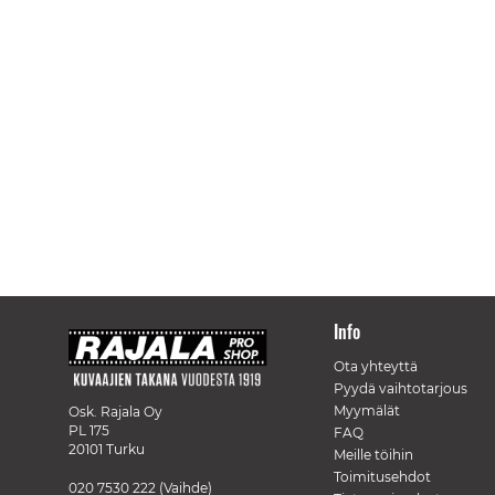
Info
Ota yhteyttä
Pyydä vaihtotarjous
Myymälät
Osk. Rajala Oy
PL 175
FAQ
20101 Turku
Meille töihin
Toimitusehdot
020 7530 222
(Vaihde)