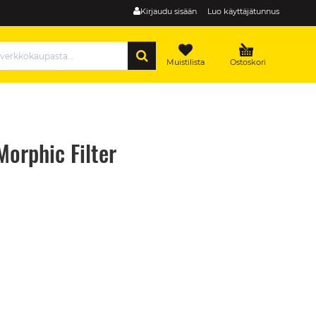
Kirjaudu sisään
Luo käyttäjätunnus
HAE
Muistilista
Ostoskori
orphic Filter