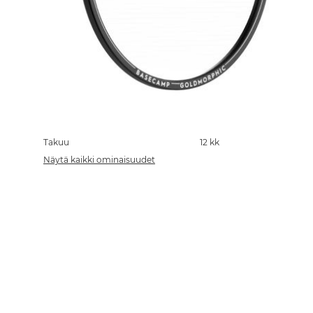
Skip
to
the
Takuu
12 kk
beginning
Näytä kaikki ominaisuudet
of
the
images
gallery