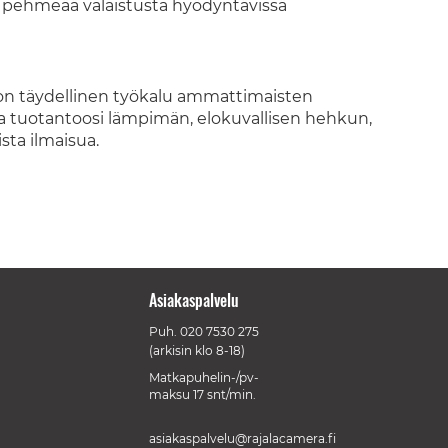
 pehmeää valaistusta hyödyntävissä
on täydellinen työkalu ammattimaisten
da tuotantoosi lämpimän, elokuvallisen hehkun,
ista ilmaisua.
Asiakaspalvelu
Puh.
020 7530 275
(arkisin klo 8-18)
Matkapuhelin-/pv-
maksu 17 snt/min.
asiakaspalvelu@rajalacamera.fi