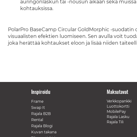
auringonlaskun tai -nousun aikaan sekä muissa
kohtauksissa.
PolarPro BaseCamp Circular GoldMorphic -suodatin 
visuaalisten efektien luomiseen. Sen avulla voit tuo
joka herättää kohtaukset eloon ja lisää niiden taiteell
Inspiroidu
Maksutavat
Verkkopankki
Frame
Luottokortti
Swap It
MobilePay
Rajala B2B
Rajala Lasku
Rental
Rajala Tili
Rajala Blogi
Kuvan takana