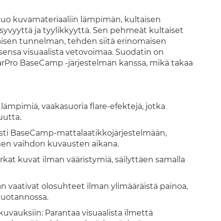
uo kuvamateriaaliin lämpimän, kultaisen
 syvyyttä ja tyylikkyyttä. Sen pehmeät kultaiset
aisen tunnelman, tehden siitä erinomaisen
oksensa visuaalista vetovoimaa. Suodatin on
Pro BaseCamp -järjestelmän kanssa, mikä takaa
lämpimiä, vaakasuoria flare-efektejä, jotka
uutta.
ti BaseCamp-mattalaatikkojärjestelmään,
en vaihdon kuvausten aikana.
arkat kuvat ilman vääristymiä, säilyttäen samalla
 vaativat olosuhteet ilman ylimääräistä painoa,
 tuotannossa.
kuvauksiin: Parantaa visuaalista ilmettä