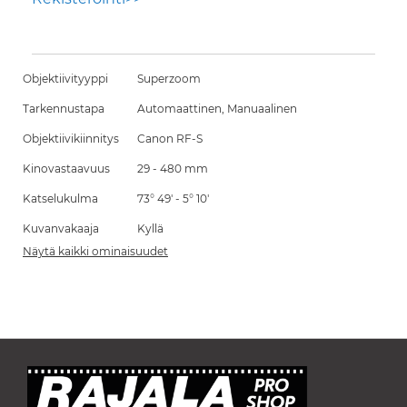
Objektiivityyppi
Superzoom
Tarkennustapa
Automaattinen, Manuaalinen
Objektiivikiinnitys
Canon RF-S
Kinovastaavuus
29 - 480 mm
Katselukulma
73° 49' - 5° 10'
Kuvanvakaaja
Kyllä
Näytä kaikki ominaisuudet