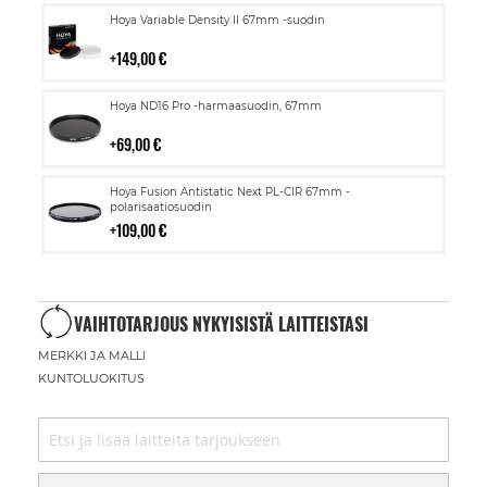
Lisää
Hoya Variable Density II 67mm -suodin
ostoskoriin
149,00 €
Lisää
Hoya ND16 Pro -harmaasuodin, 67mm
ostoskoriin
69,00 €
Lisää
Hoya Fusion Antistatic Next PL-CIR 67mm -
ostoskoriin
polarisaatiosuodin
109,00 €
VAIHTOTARJOUS NYKYISISTÄ LAITTEISTASI
MERKKI JA MALLI
KUNTOLUOKITUS