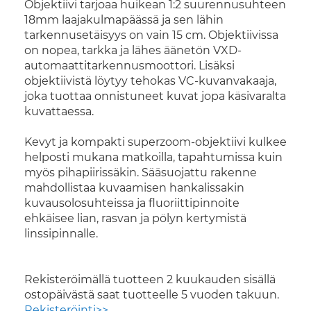
Objektiivi tarjoaa huikean 1:2 suurennusuhteen
18mm laajakulmapäässä ja sen lähin
tarkennusetäisyys on vain 15 cm. Objektiivissa
on nopea, tarkka ja lähes äänetön VXD-
automaattitarkennusmoottori. Lisäksi
objektiivistä löytyy tehokas VC-kuvanvakaaja,
joka tuottaa onnistuneet kuvat jopa käsivaralta
kuvattaessa.
Kevyt ja kompakti superzoom-objektiivi kulkee
helposti mukana matkoilla, tapahtumissa kuin
myös pihapiirissäkin. Sääsuojattu rakenne
mahdollistaa kuvaamisen hankalissakin
kuvausolosuhteissa ja fluoriittipinnoite
ehkäisee lian, rasvan ja pölyn kertymistä
linssipinnalle.
Rekisteröimällä tuotteen 2 kuukauden sisällä
ostopäivästä saat tuotteelle 5 vuoden takuun.
Rekisteröinti>>