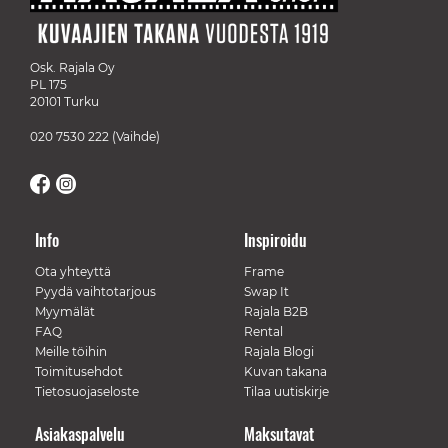
Osk. Rajala Oy
PL 175
20101 Turku
020 7530 222
(Vaihde)
Info
Inspiroidu
Ota yhteyttä
Frame
Pyydä vaihtotarjous
Swap It
Myymälät
Rajala B2B
FAQ
Rental
Meille töihin
Rajala Blogi
Toimitusehdot
Kuvan takana
Tietosuojaseloste
Tilaa uutiskirje
Asiakaspalvelu
Maksutavat