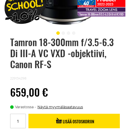
Tamron 18-300mm f/3.5-6.3
Skip
to
Di III-A VC VXD -objektiivi,
the
beginning
of
Canon RF-S
the
images
gallery
229134298
659,00 €
Varastossa
Näytä myymäläsaatavuus
LISÄÄ OSTOSKORIIN