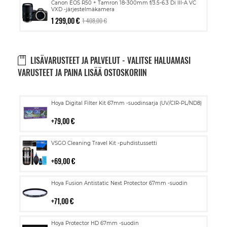
Canon EOS R50 + Tamron 18-300mm f/3.5-6.3 Di III-A VC
VXD -järjestelmäkamera
1 299,00 €
1 408,00 €
LISÄVARUSTEET JA PALVELUT - VALITSE HALUAMASI
VARUSTEET JA PAINA LISÄÄ OSTOSKORIIN
Lisää
Hoya Digital Filter Kit 67mm -suodinsarja (UV/CIR-PL/ND8)
ostoskoriin
79,00 €
Lisää
VSGO Cleaning Travel Kit -puhdistussetti
ostoskoriin
69,00 €
Lisää
Hoya Fusion Antistatic Next Protector 67mm -suodin
ostoskoriin
71,00 €
Lisää
Hoya Protector HD 67mm -suodin