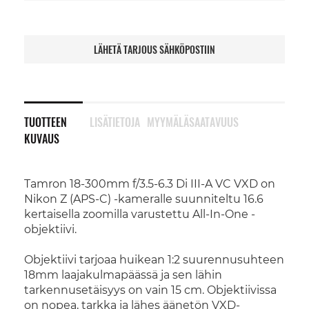
LÄHETÄ TARJOUS SÄHKÖPOSTIIN
TUOTTEEN
LISÄTIETOJA
MYYMÄLÄSAATAVUUS
KUVAUS
Tamron 18-300mm f/3.5-6.3 Di III-A VC VXD on
Nikon Z (APS-C) -kameralle suunniteltu 16.6
kertaisella zoomilla varustettu All-In-One -
objektiivi.
Objektiivi tarjoaa huikean 1:2 suurennusuhteen
18mm laajakulmapäässä ja sen lähin
tarkennusetäisyys on vain 15 cm. Objektiivissa
on nopea, tarkka ja lähes äänetön VXD-