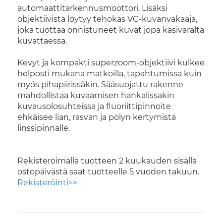
automaattitarkennusmoottori. Lisäksi
objektiivistä löytyy tehokas VC-kuvanvakaaja,
joka tuottaa onnistuneet kuvat jopa käsivaralta
kuvattaessa.
Kevyt ja kompakti superzoom-objektiivi kulkee
helposti mukana matkoilla, tapahtumissa kuin
myös pihapiirissäkin. Sääsuojattu rakenne
mahdollistaa kuvaamisen hankalissakin
kuvausolosuhteissa ja fluoriittipinnoite
ehkäisee lian, rasvan ja pölyn kertymistä
linssipinnalle.
Rekisteröimällä tuotteen 2 kuukauden sisällä
ostopäivästä saat tuotteelle 5 vuoden takuun.
Rekisteröinti>>