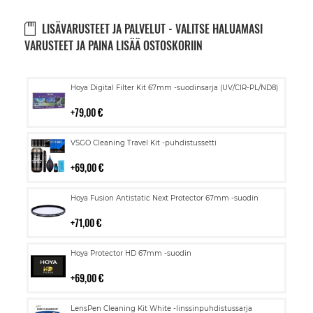
LISÄVARUSTEET JA PALVELUT - VALITSE HALUAMASI
VARUSTEET JA PAINA LISÄÄ OSTOSKORIIN
Lisää
Hoya Digital Filter Kit 67mm -suodinsarja (UV/CIR-PL/ND8)
ostoskoriin
79,00 €
Lisää
VSGO Cleaning Travel Kit -puhdistussetti
ostoskoriin
69,00 €
Lisää
Hoya Fusion Antistatic Next Protector 67mm -suodin
ostoskoriin
71,00 €
Lisää
Hoya Protector HD 67mm -suodin
ostoskoriin
69,00 €
Lisää
LensPen Cleaning Kit White -linssinpuhdistussarja