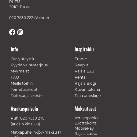
PL 175
20101 Turku
020 7530 222
(Vaihde)
Info
Inspiroidu
Ota yhteyttä
Frame
Pyydä vaihtotarjous
Swap It
Myymälät
Rajala B2B
FAQ
Rental
Meille töihin
Rajala Blogi
Toimitusehdot
Kuvan takana
Tietosuojaseloste
Tilaa uutiskirje
Asiakaspalvelu
Maksutavat
Verkkopankki
Puh.
020 7530 275
Luottokortti
(arkisin klo 8-18)
MobilePay
Matkapuhelin-/pv-maksu 17
Rajala Lasku