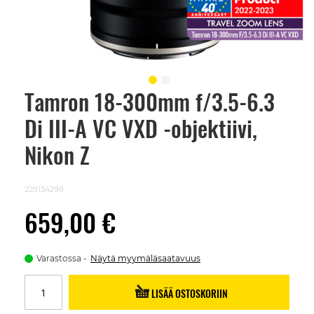
Tamron 18-300mm f/3.5-6.3
Skip
to
Di III-A VC VXD -objektiivi,
the
beginning
of
Nikon Z
the
images
gallery
229134299
659,00 €
Varastossa
Näytä myymäläsaatavuus
LISÄÄ OSTOSKORIIN