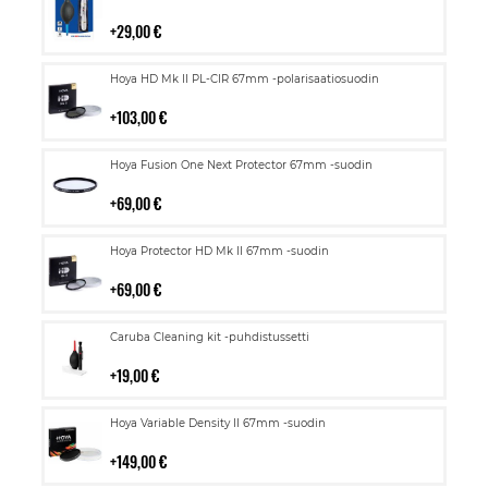
ostoskoriin
29,00 €
Lisää
Hoya HD Mk II PL-CIR 67mm -polarisaatiosuodin
ostoskoriin
103,00 €
Lisää
Hoya Fusion One Next Protector 67mm -suodin
ostoskoriin
69,00 €
Lisää
Hoya Protector HD Mk II 67mm -suodin
ostoskoriin
69,00 €
Lisää
Caruba Cleaning kit -puhdistussetti
ostoskoriin
19,00 €
Lisää
Hoya Variable Density II 67mm -suodin
ostoskoriin
149,00 €