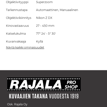
Objektiivityyppi
Superzoom
Tarkennustapa
Automaattinen, Manuaalinen
Objektiivikiinnitys
Nikon Z DX
Kinovastaavuus
27 - 450 mm
Katselukulma
77° 24' - 5° 30'
Kuvanvakaaja
Kyllä
Näytä kaikki ominaisuudet
Osk. Rajala Oy