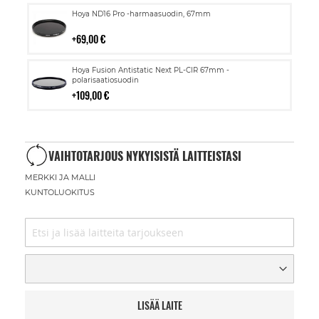
Lisää
Hoya ND16 Pro -harmaasuodin, 67mm
ostoskoriin
69,00 €
Lisää
Hoya Fusion Antistatic Next PL-CIR 67mm -
ostoskoriin
polarisaatiosuodin
109,00 €
VAIHTOTARJOUS NYKYISISTÄ LAITTEISTASI
MERKKI JA MALLI
KUNTOLUOKITUS
LISÄÄ LAITE