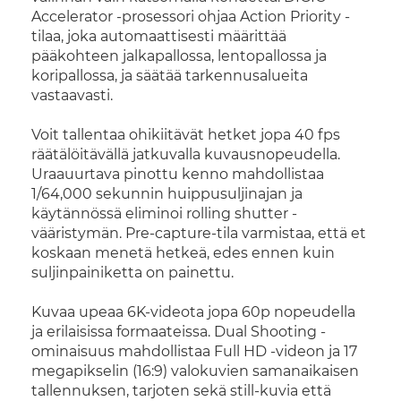
Accelerator -prosessori ohjaa Action Priority -
tilaa, joka automaattisesti määrittää
pääkohteen jalkapallossa, lentopallossa ja
koripallossa, ja säätää tarkennusalueita
vastaavasti.
Voit tallentaa ohikiitävät hetket jopa 40 fps
räätälöitävällä jatkuvalla kuvausnopeudella.
Uraauurtava pinottu kenno mahdollistaa
1/64,000 sekunnin huippusuljinajan ja
käytännössä eliminoi rolling shutter -
vääristymän. Pre-capture-tila varmistaa, että et
koskaan menetä hetkeä, edes ennen kuin
suljinpainiketta on painettu.
Kuvaa upeaa 6K-videota jopa 60p nopeudella
ja erilaisissa formaateissa. Dual Shooting -
ominaisuus mahdollistaa Full HD -videon ja 17
megapikselin (16:9) valokuvien samanaikaisen
tallennuksen, tarjoten sekä still-kuvia että