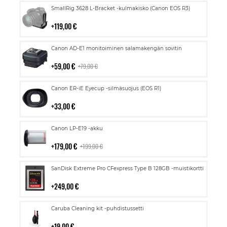
Lisää
SmallRig 3628 L-Bracket -kulmakisko (Canon EOS R3)
ostoskoriin
119,00 €
Lisää
Canon AD-E1 monitoiminen salamakengän sovitin
ostoskoriin
59,00 €
79,00 €
Lisää
Canon ER-iE Eyecup -silmäsuojus (EOS R1)
ostoskoriin
33,00 €
Lisää
Canon LP-E19 -akku
ostoskoriin
179,00 €
199,00 €
Lisää
SanDisk Extreme Pro CFexpress Type B 128GB -muistikortti
ostoskoriin
249,00 €
Lisää
Caruba Cleaning kit -puhdistussetti
ostoskoriin
19,00 €