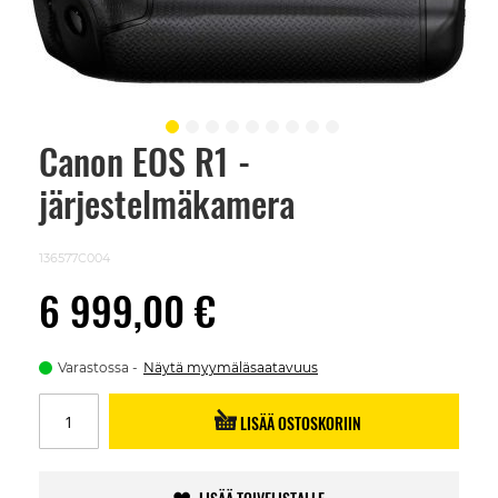
Canon EOS R1 -
Skip
to
järjestelmäkamera
the
beginning
of
the
136577C004
images
gallery
6 999,00 €
Varastossa
Näytä myymäläsaatavuus
LISÄÄ OSTOSKORIIN