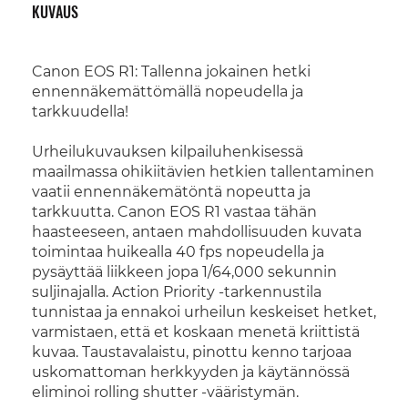
KUVAUS
Canon EOS R1: Tallenna jokainen hetki
ennennäkemättömällä nopeudella ja
tarkkuudella!
Urheilukuvauksen kilpailuhenkisessä
maailmassa ohikiitävien hetkien tallentaminen
vaatii ennennäkemätöntä nopeutta ja
tarkkuutta. Canon EOS R1 vastaa tähän
haasteeseen, antaen mahdollisuuden kuvata
toimintaa huikealla 40 fps nopeudella ja
pysäyttää liikkeen jopa 1/64,000 sekunnin
suljinajalla. Action Priority -tarkennustila
tunnistaa ja ennakoi urheilun keskeiset hetket,
varmistaen, että et koskaan menetä kriittistä
kuvaa. Taustavalaistu, pinottu kenno tarjoaa
uskomattoman herkkyyden ja käytännössä
eliminoi rolling shutter -vääristymän.