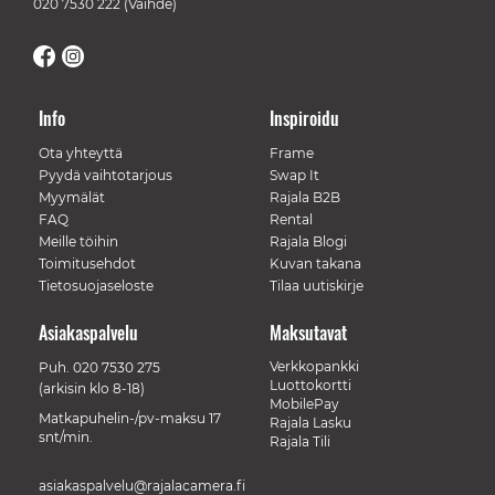
020 7530 222
(Vaihde)
Info
Inspiroidu
Ota yhteyttä
Frame
Pyydä vaihtotarjous
Swap It
Myymälät
Rajala B2B
FAQ
Rental
Meille töihin
Rajala Blogi
Toimitusehdot
Kuvan takana
Tietosuojaseloste
Tilaa uutiskirje
Asiakaspalvelu
Maksutavat
Verkkopankki
Puh.
020 7530 275
Luottokortti
(arkisin klo 8-18)
MobilePay
Matkapuhelin-/pv-maksu 17
Rajala Lasku
snt/min.
Rajala Tili
asiakaspalvelu@rajalacamera.fi