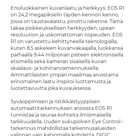
Ensiluokkainen kuvanlaatu ja herkkyys: EOS R1
on 24,2 megapikselin täyden kennon kenno,
jossa on taustavalaistu, pinottu rakenne. Tämä
takaa poikkeuksellisen herkkyyden, upean
resoluution ja uskomattoman nopeuden. EOS
R1 on varustettu kehittyneellä teknologialla,
kuten 8.5 askeleen kuvanvakaajalla, luokkansa
parhaalla 9.44 miljoonan pisteen elektronisella
etsimellä sekä kameran sisäisellä kuvan
skaalaus- ja kohinanvaimennuksella.
Ammattilaisten ympäri maailmaa arvostama
erinomainen laatu inspiroi luottamusta ja
luotettavuutta joka kuvauksessa.
Syväoppimisen ja ristikkäistyyppisen
automaattitarkennuksen ansiosta EOS R1
tunnistaa ja seuraa kohteita ilmiömäisellä
tarkkuudella. Uuden sukupolven Eye Control -
tarkennus mahdollistaa tarkennusalueiden
valinnan vain katsomalla kohdetta. DIGIC