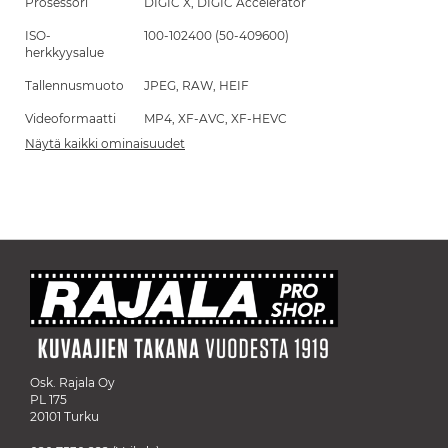
Prosessori
DIGIC X, DIGIC Accelerator
ISO-
100-102400 (50-409600)
herkkyysalue
Tallennusmuoto
JPEG, RAW, HEIF
Videoformaatti
MP4, XF-AVC, XF-HEVC
Näytä kaikki ominaisuudet
Osk. Rajala Oy
PL 175
20101 Turku