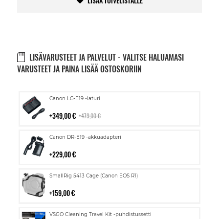
LISÄÄ TOIVELISTALLE
LISÄVARUSTEET JA PALVELUT - VALITSE HALUAMASI
VARUSTEET JA PAINA LISÄÄ OSTOSKORIIN
Lisää
Canon LC-E19 -laturi
ostoskoriin
349,00 €
479,00 €
Lisää
Canon DR-E19 -akkuadapteri
ostoskoriin
229,00 €
Lisää
SmallRig 5413 Cage (Canon EOS R1)
ostoskoriin
159,00 €
Lisää
VSGO Cleaning Travel Kit -puhdistussetti