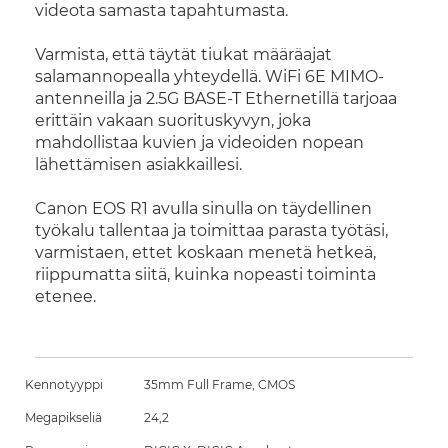
videota samasta tapahtumasta.
Varmista, että täytät tiukat määräajat
salamannopealla yhteydellä. WiFi 6E MIMO-
antenneilla ja 2.5G BASE-T Ethernetillä tarjoaa
erittäin vakaan suorituskyvyn, joka
mahdollistaa kuvien ja videoiden nopean
lähettämisen asiakkaillesi.
Canon EOS R1 avulla sinulla on täydellinen
työkalu tallentaa ja toimittaa parasta työtäsi,
varmistaen, ettet koskaan menetä hetkeä,
riippumatta siitä, kuinka nopeasti toiminta
etenee.
Kennotyyppi
35mm Full Frame, CMOS
Megapikseliä
24,2