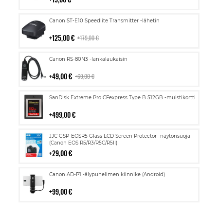
Lisää
Canon ST-E10 Speedlite Transmitter -lähetin
ostoskoriin
125,00 €
179,00 €
Lisää
Canon RS-80N3 -lankalaukaisin
ostoskoriin
49,00 €
69,00 €
Lisää
SanDisk Extreme Pro CFexpress Type B 512GB -muistikortti
ostoskoriin
499,00 €
Lisää
JJC GSP-EOSR5 Glass LCD Screen Protector -näytönsuoja
ostoskoriin
(Canon EOS R5/R3/R5C/R5II)
29,00 €
Lisää
Canon AD-P1 -älypuhelimen kiinnike (Android)
ostoskoriin
99,00 €