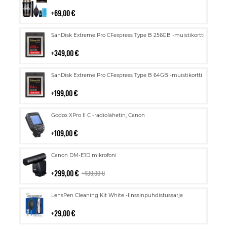
ostoskoriin
69,00 €
Lisää
SanDisk Extreme Pro CFexpress Type B 256GB -muistikortti
ostoskoriin
349,00 €
Lisää
SanDisk Extreme Pro CFexpress Type B 64GB -muistikortti
ostoskoriin
199,00 €
Lisää
Godox XPro II C -radiolähetin, Canon
ostoskoriin
109,00 €
Lisää
Canon DM-E1D mikrofoni
ostoskoriin
299,00 €
439,00 €
Lisää
LensPen Cleaning Kit White -linssinpuhdistussarja
ostoskoriin
29,00 €