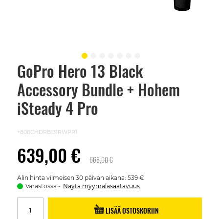
GoPro Hero 13 Black
Skip
to
Accessory Bundle + Hohem
the
beginning
of
iSteady 4 Pro
the
images
gallery
+806CHDRB131RWPR1
639,00 €
668,00 €
Alin hinta viimeisen 30 päivän aikana: 539 €
Varastossa
Näytä myymäläsaatavuus
LISÄÄ OSTOSKORIIN