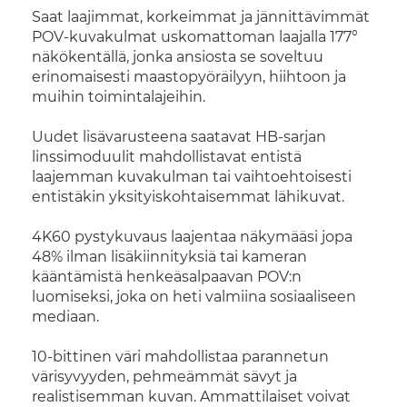
Saat laajimmat, korkeimmat ja jännittävimmät
POV-kuvakulmat uskomattoman laajalla 177°
näkökentällä, jonka ansiosta se soveltuu
erinomaisesti maastopyöräilyyn, hiihtoon ja
muihin toimintalajeihin.
Uudet lisävarusteena saatavat HB-sarjan
linssimoduulit mahdollistavat entistä
laajemman kuvakulman tai vaihtoehtoisesti
entistäkin yksityiskohtaisemmat lähikuvat.
4K60 pystykuvaus laajentaa näkymääsi jopa
48% ilman lisäkiinnityksiä tai kameran
kääntämistä henkeäsalpaavan POV:n
luomiseksi, joka on heti valmiina sosiaaliseen
mediaan.
10-bittinen väri mahdollistaa parannetun
värisyvyyden, pehmeämmät sävyt ja
realistisemman kuvan. Ammattilaiset voivat