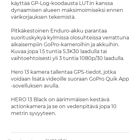
käyttää GP-Log-koodausta LUT:in kanssa
dynaamisen alueen maksimoimiseksi ennen
värikorjauksen tekemistä.
Pitkäkestoinen Enduro-akku parantaa
suorituskykyä kylmissä olosuhteissa verrattuna
aikaisempiin GoPro-kameroihin ja akkuihin.
Kuvaa jopa 1.5 tuntia 5.3K30 laadulla tai
vaihtoehtoisesti yli 3 tuntia 1080p/30 laadulla.
Hero 13 kamera tallentaa GPS-tiedot, jotka
voidaan lisätä videoille suoraan GoPro Quik App
-sovelluksen avulla.
HERO 13 Black on äärimmäisen kestävä
actionkamera ja se on vedenpitävä jopa 10
metrin syvyyteen.