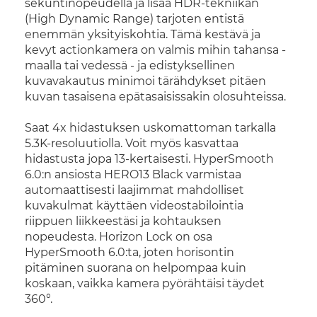
sekuntinopeudella ja lisää HDR-tekniikan
(High Dynamic Range) tarjoten entistä
enemmän yksityiskohtia. Tämä kestävä ja
kevyt actionkamera on valmis mihin tahansa -
maalla tai vedessä - ja edistyksellinen
kuvavakautus minimoi tärähdykset pitäen
kuvan tasaisena epätasaisissakin olosuhteissa.
Saat 4x hidastuksen uskomattoman tarkalla
5.3K-resoluutiolla. Voit myös kasvattaa
hidastusta jopa 13-kertaisesti. HyperSmooth
6.0:n ansiosta HERO13 Black varmistaa
automaattisesti laajimmat mahdolliset
kuvakulmat käyttäen videostabilointia
riippuen liikkeestäsi ja kohtauksen
nopeudesta. Horizon Lock on osa
HyperSmooth 6.0:ta, joten horisontin
pitäminen suorana on helpompaa kuin
koskaan, vaikka kamera pyörähtäisi täydet
360°.