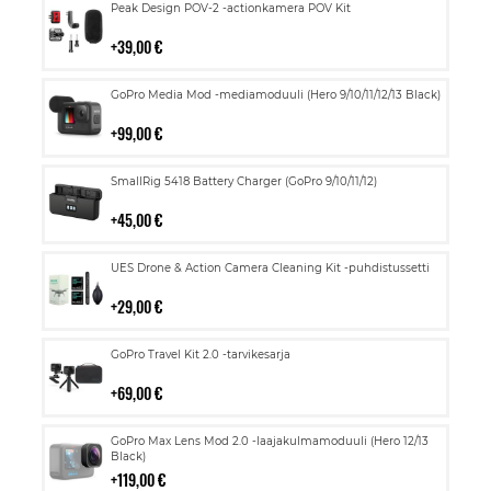
Lisää
Peak Design POV-2 -actionkamera POV Kit
ostoskoriin
39,00 €
Lisää
GoPro Media Mod -mediamoduuli (Hero 9/10/11/12/13 Black)
ostoskoriin
99,00 €
Lisää
SmallRig 5418 Battery Charger (GoPro 9/10/11/12)
ostoskoriin
45,00 €
Lisää
UES Drone & Action Camera Cleaning Kit -puhdistussetti
ostoskoriin
29,00 €
Lisää
GoPro Travel Kit 2.0 -tarvikesarja
ostoskoriin
69,00 €
Lisää
GoPro Max Lens Mod 2.0 -laajakulmamoduuli (Hero 12/13
ostoskoriin
Black)
119,00 €