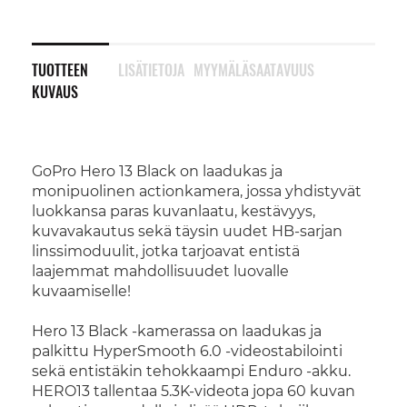
TUOTTEEN
LISÄTIETOJA
MYYMÄLÄSAATAVUUS
KUVAUS
GoPro Hero 13 Black on laadukas ja
monipuolinen actionkamera, jossa yhdistyvät
luokkansa paras kuvanlaatu, kestävyys,
kuvavakautus sekä täysin uudet HB-sarjan
linssimoduulit, jotka tarjoavat entistä
laajemmat mahdollisuudet luovalle
kuvaamiselle!
Hero 13 Black -kamerassa on laadukas ja
palkittu HyperSmooth 6.0 -videostabilointi
sekä entistäkin tehokkaampi Enduro -akku.
HERO13 tallentaa 5.3K-videota jopa 60 kuvan