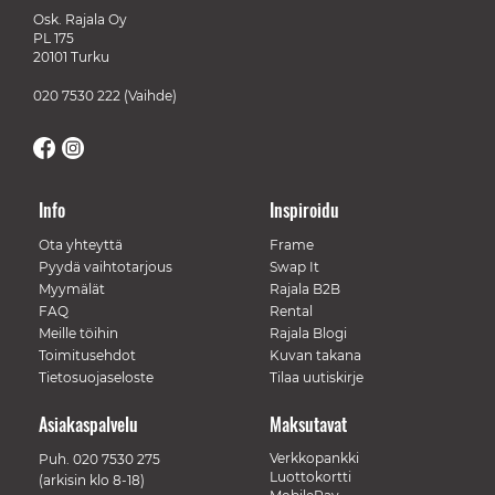
Osk. Rajala Oy
PL 175
20101 Turku
020 7530 222
(Vaihde)
Info
Inspiroidu
Ota yhteyttä
Frame
Pyydä vaihtotarjous
Swap It
Myymälät
Rajala B2B
FAQ
Rental
Meille töihin
Rajala Blogi
Toimitusehdot
Kuvan takana
Tietosuojaseloste
Tilaa uutiskirje
Asiakaspalvelu
Maksutavat
Verkkopankki
Puh.
020 7530 275
Luottokortti
(arkisin klo 8-18)