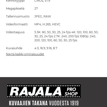
Kennotyyppi
CMOS, 1/1.9"
Megapikseliä
27
Tallennusmuoto
JPEG, RAW
Videoformaatti
MP4, H.265, HEVC
Videotaajuus
5.3K: 60, 50, 30, 25, 24 fps 4K: 120, 100, 60, 50,
30, 25, 24 fps 2.7K: 240, 200 fps 1080p: 240,
200, 120, 100, 60, 50, 30, 25 fps
Kuvasuhde
4:3, 16:9, 9:16, 8:7
Näytä kaikki ominaisuudet