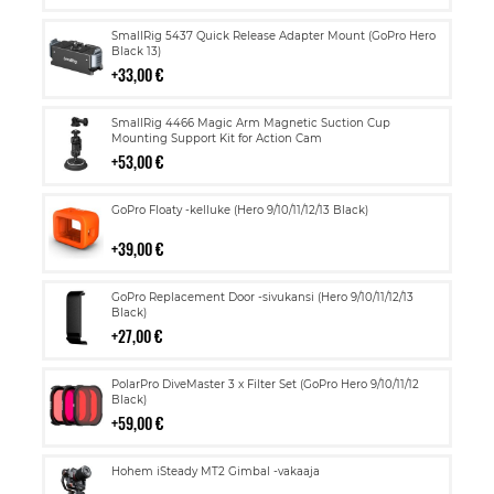
Lisää
SmallRig 5437 Quick Release Adapter Mount (GoPro Hero
ostoskoriin
Black 13)
33,00 €
Lisää
SmallRig 4466 Magic Arm Magnetic Suction Cup
ostoskoriin
Mounting Support Kit for Action Cam
53,00 €
Lisää
GoPro Floaty -kelluke (Hero 9/10/11/12/13 Black)
ostoskoriin
39,00 €
Lisää
GoPro Replacement Door -sivukansi (Hero 9/10/11/12/13
ostoskoriin
Black)
27,00 €
Lisää
PolarPro DiveMaster 3 x Filter Set (GoPro Hero 9/10/11/12
ostoskoriin
Black)
59,00 €
Lisää
Hohem iSteady MT2 Gimbal -vakaaja
ostoskoriin