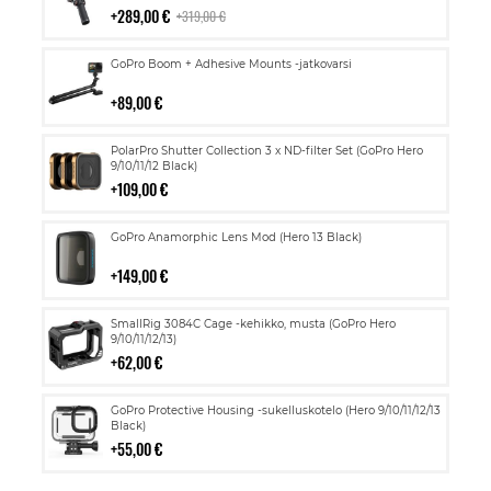
289,00 €
319,00 €
Lisää
GoPro Boom + Adhesive Mounts -jatkovarsi
ostoskoriin
89,00 €
Lisää
PolarPro Shutter Collection 3 x ND-filter Set (GoPro Hero
ostoskoriin
9/10/11/12 Black)
109,00 €
Lisää
GoPro Anamorphic Lens Mod (Hero 13 Black)
ostoskoriin
149,00 €
Lisää
SmallRig 3084C Cage -kehikko, musta (GoPro Hero
ostoskoriin
9/10/11/12/13)
62,00 €
Lisää
GoPro Protective Housing -sukelluskotelo (Hero 9/10/11/12/13
ostoskoriin
Black)
55,00 €