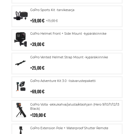
Lisää
GoPro Sports Kit -tarvikesarja
ostoskoriin
59,00 €
75,00 €
Lisää
GoPro Helmet Front + Side Mount -kypäräkiinnike
ostoskoriin
39,00 €
Lisää
GoPro Vented Helmet Strap Mount -kypäräkiinnike
ostoskoriin
25,00 €
Lisää
GoPro Adventure Kit 3.0 -lisävarustepaketti
ostoskoriin
69,00 €
Lisää
GoPro Volta -akkukahva/jalusta/etäohjain (Hero 9/10/11/12/13
ostoskoriin
Black)
139,00 €
Lisää
GoPro Extension Pole + Waterproof Shutter Remote
ostoskoriin