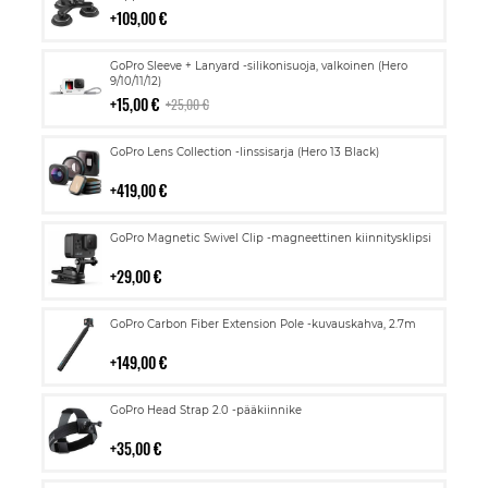
109,00 €
Lisää
GoPro Sleeve + Lanyard -silikonisuoja, valkoinen (Hero
ostoskoriin
9/10/11/12)
15,00 €
25,00 €
Lisää
GoPro Lens Collection -linssisarja (Hero 13 Black)
ostoskoriin
419,00 €
Lisää
GoPro Magnetic Swivel Clip -magneettinen kiinnitysklipsi
ostoskoriin
29,00 €
Lisää
GoPro Carbon Fiber Extension Pole -kuvauskahva, 2.7m
ostoskoriin
149,00 €
Lisää
GoPro Head Strap 2.0 -pääkiinnike
ostoskoriin
35,00 €