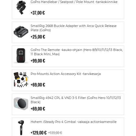
Lisää
GoPro Handlebar / Seatpost / Pole Mount -tankokiinnike
ostoskoriin
37,00 €
Lisää
SmallRig 2668 Buckle Adapter with Arca Quick Release
ostoskoriin
Plate (GoPro)
25,00 €
Lisää
GoPro The Remote -kauko-ohjain (Hero 8/9/10/11/12/13 Black,
ostoskoriin
11 Black Mini, Max)
99,00 €
Lisää
Pro-Mounts Action Accessory Kit -tarvikesarja
ostoskoriin
69,00 €
Lisää
SmallRig 4942 CPL & VND 3-5 Filter (GoPro Hero 10/11/12/13
ostoskoriin
Black)
69,00 €
Lisää
Hohem iSteady Pro 4 Gimbal -vakaaja actionkameroille
ostoskoriin
129,00 €
139,00 €