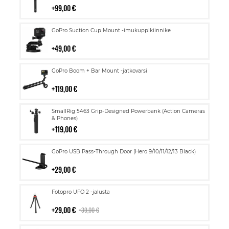
99,00 €
Lisää
GoPro Suction Cup Mount -imukuppikiinnike
ostoskoriin
49,00 €
Lisää
GoPro Boom + Bar Mount -jatkovarsi
ostoskoriin
119,00 €
Lisää
SmallRig 5463 Grip-Designed Powerbank (Action Cameras
ostoskoriin
& Phones)
119,00 €
Lisää
GoPro USB Pass-Through Door (Hero 9/10/11/12/13 Black)
ostoskoriin
29,00 €
Lisää
Fotopro UFO 2 -jalusta
ostoskoriin
29,00 €
39,00 €