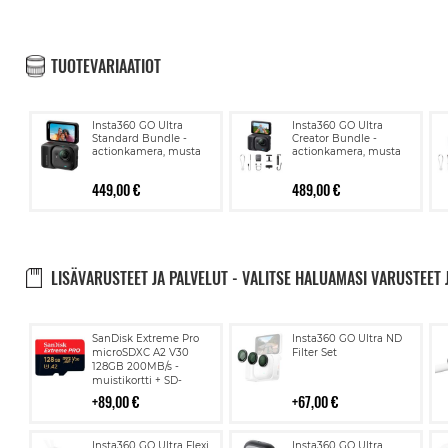
TUOTEVARIAATIOT
Insta360 GO Ultra
Insta360 GO Ultra
Standard Bundle -
Creator Bundle -
actionkamera, musta
actionkamera, musta
449,00 €
489,00 €
LISÄVARUSTEET JA PALVELUT - VALITSE HALUAMASI VARUSTEET 
Lisää
Lisää
SanDisk Extreme Pro
Insta360 GO Ultra ND
ostoskoriin
ostoskoriin
microSDXC A2 V30
Filter Set
128GB 200MB/s -
muistikortti + SD-
adapteri
89,00 €
67,00 €
Lisää
Lisää
Insta360 GO Ultra Flexi
Insta360 GO Ultra