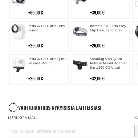
69,00 €
39,00 €
Lisää
Lisää
Insta360 GO Ultra Lens
Insta360 GO Ultra Easy
ostoskoriin
ostoskoriin
Guard
Clip Headband, gray
26,00 €
26,00 €
Lisää
Lisää
Insta360 GO Ultra Quick
SmallRig 5919 Quick
ostoskoriin
ostoskoriin
Release Mount
Release Mount Adapter
(Insta360 GO Ultra)
26,00 €
32,00 €
VAIHTOTARJOUS NYKYISISTÄ LAITTEISTASI
MERKKI JA MALLI
K