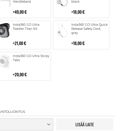
Handlebars)
black
49,00 €
18,00 €
Lisää
Lisää
Insta360 GO Ultra
Insta360 GO Ultra Quick
ostoskoriin
ostoskoriin
Toddler Titan Kit
Release Safety Cord,
gray
21,00 €
18,00 €
Lisää
Insta360 GO Ultra Sticky
ostoskoriin
Tabs
20,00 €
UNTOLUOKITUS
LISÄÄ LAITE