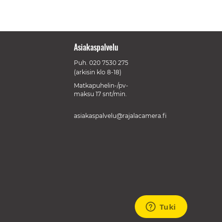
Asiakaspalvelu
Puh.
020 7530 275
(arkisin klo 8-18)
Matkapuhelin-/pv-
maksu 17 snt/min.
asiakaspalvelu@rajalacamera.fi