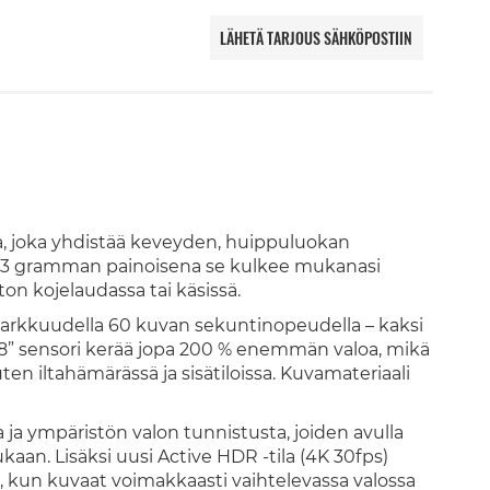
LÄHETÄ TARJOUS SÄHKÖPOSTIIN
, joka yhdistää keveyden, huippuluokan
 53 gramman painoisena se kulkee mukanasi
ton kojelaudassa tai käsissä.
tarkkuudella 60 kuvan sekuntinopeudella – kaksi
28” sensori kerää jopa 200 % enemmän valoa, mikä
ten iltahämärässä ja sisätiloissa. Kuvamateriaali
a ympäristön valon tunnistusta, joiden avulla
an. Lisäksi uusi Active HDR -tila (4K 30fps)
n, kun kuvaat voimakkaasti vaihtelevassa valossa