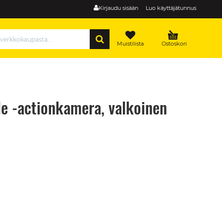
Kirjaudu sisään
Luo käyttäjätunnus
HAE
Muistilista
Ostoskori
e -actionkamera, valkoinen