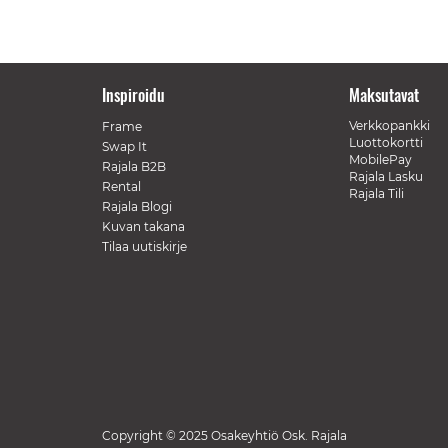
Inspiroidu
Maksutavat
Verkkopankki
Frame
Luottokortti
Swap It
MobilePay
Rajala B2B
Rajala Lasku
Rental
Rajala Tili
Rajala Blogi
Kuvan takana
Tilaa uutiskirje
Copyright © 2025 Osakeyhtiö Osk. Rajala