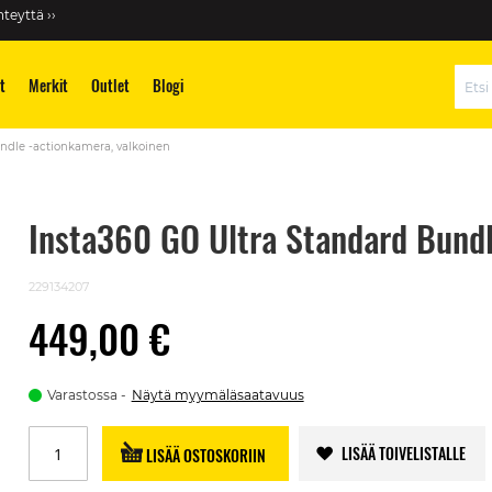
teyttä ››
t
Merkit
Outlet
Blogi
Hae
ndle -actionkamera, valkoinen
Insta360 GO Ultra Standard Bundl
229134207
449,00 €
Varastossa
Näytä myymäläsaatavuus
LISÄÄ TOIVELISTALLE
LISÄÄ OSTOSKORIIN