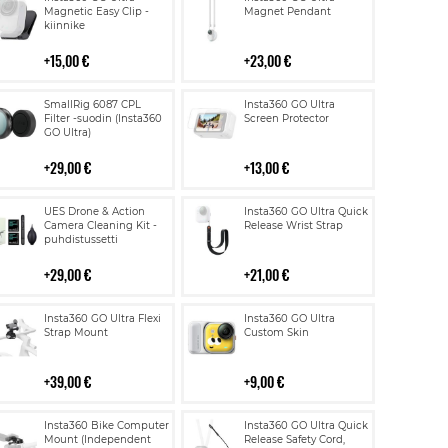
ostoskoriin
ostoskoriin
Magnetic Easy Clip -
Magnet Pendant
kiinnike
15,00 €
23,00 €
Lisää
Lisää
SmallRig 6087 CPL
Insta360 GO Ultra
ostoskoriin
ostoskoriin
Filter -suodin (Insta360
Screen Protector
GO Ultra)
29,00 €
13,00 €
Lisää
Lisää
UES Drone & Action
Insta360 GO Ultra Quick
ostoskoriin
ostoskoriin
Camera Cleaning Kit -
Release Wrist Strap
puhdistussetti
29,00 €
21,00 €
Lisää
Lisää
Insta360 GO Ultra Flexi
Insta360 GO Ultra
ostoskoriin
ostoskoriin
Strap Mount
Custom Skin
39,00 €
9,00 €
Lisää
Lisää
Insta360 Bike Computer
Insta360 GO Ultra Quick
ostoskoriin
ostoskoriin
Mount (Independent
Release Safety Cord,