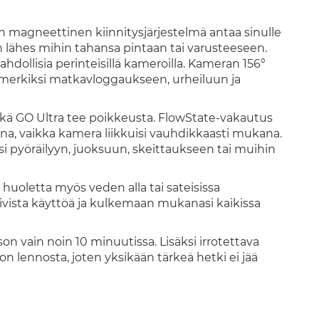
 magneettinen kiinnitysjärjestelmä antaa sinulle
 lähes mihin tahansa pintaan tai varusteeseen.
ahdollisia perinteisillä kameroilla. Kameran 156°
imerkiksi matkavloggaukseen, urheiluun ja
ä GO Ultra tee poikkeusta. FlowState-vakautus
ana, vaikka kamera liikkuisi vauhdikkaasti mukana.
i pyöräilyyn, juoksuun, skeittaukseen tai muihin
a huoletta myös veden alla tai sateisissa
ivista käyttöä ja kulkemaan mukanasi kaikissa
n vain noin 10 minuutissa. Lisäksi irrotettava
n lennosta, joten yksikään tärkeä hetki ei jää