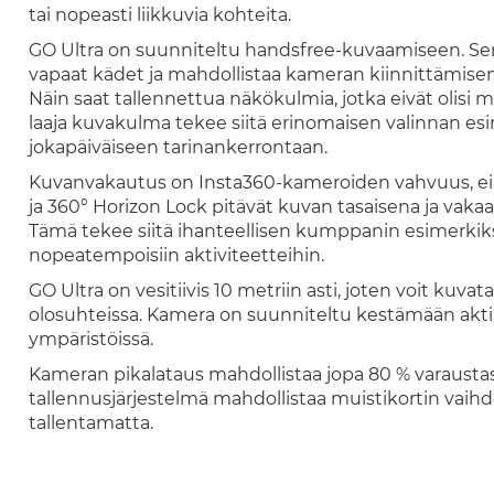
tai nopeasti liikkuvia kohteita.
GO Ultra on suunniteltu handsfree-kuvaamiseen. Sen
vapaat kädet ja mahdollistaa kameran kiinnittämisen
Näin saat tallennettua näkökulmia, jotka eivät olisi m
laaja kuvakulma tekee siitä erinomaisen valinnan es
jokapäiväiseen tarinankerrontaan.
Kuvanvakautus on Insta360-kameroiden vahvuus, eik
ja 360° Horizon Lock pitävät kuvan tasaisena ja vaka
Tämä tekee siitä ihanteellisen kumppanin esimerkiks
nopeatempoisiin aktiviteetteihin.
GO Ultra on vesitiivis 10 metriin asti, joten voit kuvat
olosuhteissa. Kamera on suunniteltu kestämään akti
ympäristöissä.
Kameran pikalataus mahdollistaa jopa 80 % varaustaso
tallennusjärjestelmä mahdollistaa muistikortin vaihdo
tallentamatta.