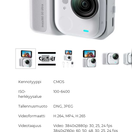
Skip
to
the
Kennotyyppi
CMOS
beginning
ISO-
100-6400
of
herkkyysalue
the
images
Tallennusmuoto
DNG, JPEG
gallery
Videoformaatti
H.264, MP4, H.265
Videotaajuus
Video: 3840x2880p: 30, 25, 24 fps
3840x2160p: 60, 50, 48, 30, 25, 24 fps