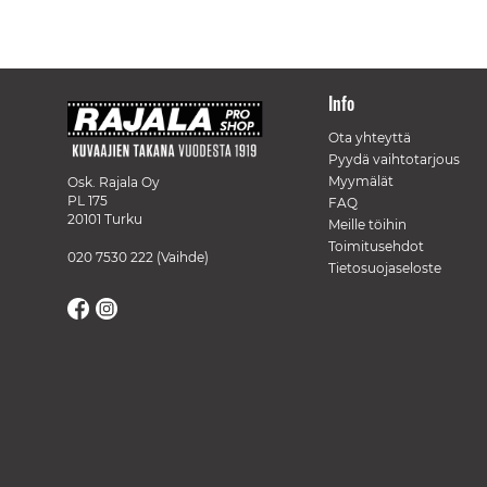
Info
Ota yhteyttä
Pyydä vaihtotarjous
Myymälät
Osk. Rajala Oy
PL 175
FAQ
20101 Turku
Meille töihin
Toimitusehdot
020 7530 222
(Vaihde)
Tietosuojaseloste