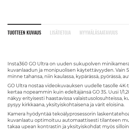
TUOTTEEN KUVAUS
LISÄTIETOJA
MYYMÄLÄSAATAVUUS
Insta360 GO Ultra on uuden sukupolven minikamera
kuvanlaadun ja monipuolisen käytettävyyden. Vain
minne tahansa, niin kaulassa, kypärässä, pyörässä, au
GO Ultra nostaa videokuvauksen uudelle tasolle 4K-
kertaa nopeammin kuin edeltäjänsä GO 3S. Uusi 1/1,
näkyy erityisesti haastavissa valaistusolosuhteissa, ku
pysyy kirkkaana, yksityiskohtaisena ja värit eloisina.
Kamera hyödyntää tekoälyprosessorin laskentatehoa j
kuvanlaatu optimoituu automaattisesti tilanteen muka
takaa upean kontrastin ja yksityiskohdat myös silloi