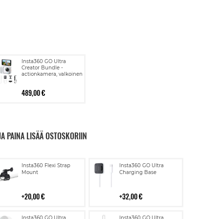
Insta360 GO Ultra
Creator Bundle -
actionkamera, valkoinen
489,00 €
JA PAINA LISÄÄ OSTOSKORIIN
Lisää
Lisää
Insta360 Flexi Strap
Insta360 GO Ultra
ostoskoriin
ostoskoriin
Mount
Charging Base
20,00 €
32,00 €
Lisää
Lisää
Insta360 GO Ultra
Insta360 GO Ultra