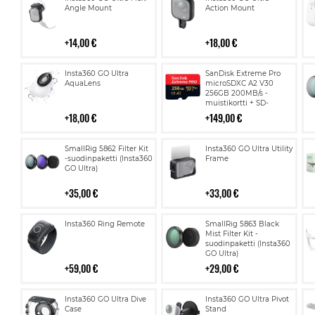
ostoskoriin
ostoskoriin
Angle Mount
Action Mount
14,00 €
18,00 €
Lisää
Lisää
Insta360 GO Ultra
SanDisk Extreme Pro
ostoskoriin
ostoskoriin
AquaLens
microSDXC A2 V30
256GB 200MB/s -
muistikortti + SD-
adapteri
18,00 €
149,00 €
Lisää
Lisää
SmallRig 5862 Filter Kit
Insta360 GO Ultra Utility
ostoskoriin
ostoskoriin
-suodinpaketti (Insta360
Frame
GO Ultra)
35,00 €
33,00 €
Lisää
Lisää
Insta360 Ring Remote
SmallRig 5863 Black
ostoskoriin
ostoskoriin
Mist Filter Kit -
suodinpaketti (Insta360
GO Ultra)
59,00 €
29,00 €
Lisää
Lisää
Insta360 GO Ultra Dive
Insta360 GO Ultra Pivot
ostoskoriin
ostoskoriin
Case
Stand