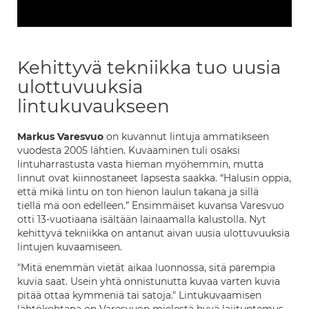
Kehittyvä tekniikka tuo uusia
ulottuvuuksia
lintukuvaukseen
Markus Varesvuo
on kuvannut lintuja ammatikseen
vuodesta 2005 lähtien. Kuvaaminen tuli osaksi
lintuharrastusta vasta hieman myöhemmin, mutta
linnut ovat kiinnostaneet lapsesta saakka. “Halusin oppia,
että mikä lintu on ton hienon laulun takana ja sillä
tiellä mä oon edelleen.” Ensimmäiset kuvansa Varesvuo
otti 13-vuotiaana isältään lainaamalla kalustolla. Nyt
kehittyvä tekniikka on antanut aivan uusia ulottuvuuksia
lintujen kuvaamiseen.
"Mitä enemmän vietät aikaa luonnossa, sitä parempia
kuvia saat. Usein yhtä onnistunutta kuvaa varten kuvia
pitää ottaa kymmeniä tai satoja." Lintukuvaamisen