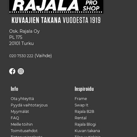
Osk. Rajala Oy
PL 175
20101 Turku
(Vaihde)
020 7530 222
Info
Inspiroidu
Ota yhteyttä
Frame
Pyydä vaihtotarjous
Swap It
Myymälät
Rajala B2B
FAQ
Rental
Meille töihin
Rajala Blogi
Toimitusehdot
Kuvan takana