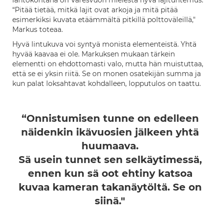
lähtökohtana on Varesvuon mielestä hyvä lajituntemus.
“Pitää tietää, mitkä lajit ovat arkoja ja mitä pitää
esimerkiksi kuvata etäämmältä pitkillä polttoväleillä,"
Markus toteaa.
Hyvä lintukuva voi syntyä monista elementeistä. Yhtä
hyvää kaavaa ei ole. Markuksen mukaan tärkein
elementti on ehdottomasti valo, mutta hän muistuttaa,
että se ei yksin riitä. Se on monen osatekijän summa ja
kun palat loksahtavat kohdalleen, lopputulos on taattu.
“Onnistumisen tunne on edelleen
näidenkin ikävuosien jälkeen yhtä
huumaava.
Sä usein tunnet sen selkäytimessä,
ennen kun sä oot ehtiny katsoa
kuvaa kameran takanäytöltä. Se on
siinä."