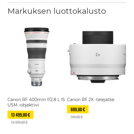
Markuksen luottokalusto
Canon RF 400mm f/2.8 L IS
Canon RF 2X -telejatke
USM -objektiivi
699,00 €
13 499,00 €
749,00 €
13 999,00 €