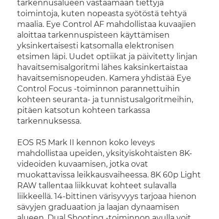
tarkennusalueen vastaamaan tiettyjä
toimintoja, kuten nopeasta syötöstä tehtyä
maalia. Eye Control AF mahdollistaa kuvaajien
aloittaa tarkennuspisteen käyttämisen
yksinkertaisesti katsomalla elektronisen
etsimen läpi. Uudet optiikat ja päivitetty linjan
havaitsemisalgoritmi lähes kaksinkertaistaa
havaitsemisnopeuden. Kamera yhdistää Eye
Control Focus -toiminnon parannettuihin
kohteen seuranta- ja tunnistusalgoritmeihin,
pitäen katsotun kohteen tarkassa
tarkennuksessa.
EOS R5 Mark II kennon koko leveys
mahdollistaa upeiden, yksityiskohtaisten 8K-
videoiden kuvaamisen, jotka ovat
muokattavissa leikkausvaiheessa. 8K 60p Light
RAW tallentaa liikkuvat kohteet sulavalla
liikkeellä. 14-bittinen värisyvyys tarjoaa hienon
sävyjen graduaation ja laajan dynaamisen
alueen. Dual Shooting -toiminnon avulla voit