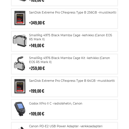
Lisää
SanDisk Extreme Pro CFexpress Type B 256GB -muistikortti
ostoskoriin
349,00 €
Lisää
SmallRig 4975 Black Mamba Cage -kehikko (Canon EOS
ostoskoriin
R5 Mark II)
149,00 €
Lisää
SmallRig 4976 Black Mamba Cage Kit -kehikko (Canon
ostoskoriin
EOS R5 Mark II)
259,00 €
Lisää
SanDisk Extreme Pro CFexpress Type B 64GB -muistikortti
ostoskoriin
199,00 €
Lisää
Godox XPro II C -radiolähetin, Canon
ostoskoriin
109,00 €
Lisää
Canon PD-E2 USB Power Adapter -verkkoadapteri