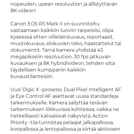
nopeuden, upean resoluution ja ällistyttävän
8K-videon!
Canon EOS R5 Mark II on suunniteltu
vastaamaan kaikkiin luoviin tarpeisiisi, olipa
kyseessä sitten villieläinkuvaus, reportaasit,
muotokuvaus, elokuvien teko, haastattelut tai
dokumentit. Tämä kamera yhdistää 45
megapikselin resoluution, 30 fps jatkuvan
kuvauksen ja 8K hybridivideon, tehden siitä
täydellisen kumppanin kaikkiin
kuvaustilanteisiin.
Uusi Digic X -prosessi, Dual Pixel Intelligent AF
ja Eye Control AF asettavat uusia standardeja
tarkennukselle. Kamera säilyttää terävän
tarkennuksen liikkuvissa kohteissa, vaikka ne
hetkellisesti katoaisivat näkyvistä. Action
Priority -tila tunnistaa pelaajat jalkapallossa,
koripallossa ja lentopallossa ja siirtää aktiivisen