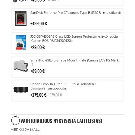
Lisää
SanDisk Extreme Pro CFexpress Type B 512GB -muistikortti
ostoskoriin
499,00 €
Lisää
JJC GSP-EOSR5 Glass LCD Screen Protector -näytönsuoja
ostoskoriin
(Canon EOS R5/R3/R5C/R5II)
29,00 €
Lisää
SmallRig 4983 L-Shape Mount Plate (Canon EOS R5 Mark
ostoskoriin
II)
89,00 €
Lisää
Canon Drop-In Filter EF - EOS R -adapteri +
ostoskoriin
pyöröpolarisaatiosuodin
279,00 €
379,00 €
VAIHTOTARJOUS NYKYISISTÄ LAITTEISTASI
MERKKI JA MALLI