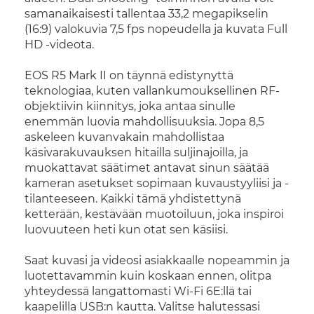
samanaikaisesti tallentaa 33,2 megapikselin
(16:9) valokuvia 7,5 fps nopeudella ja kuvata Full
HD -videota.
EOS R5 Mark II on täynnä edistynyttä
teknologiaa, kuten vallankumouksellinen RF-
objektiivin kiinnitys, joka antaa sinulle
enemmän luovia mahdollisuuksia. Jopa 8,5
askeleen kuvanvakain mahdollistaa
käsivarakuvauksen hitailla suljinajoilla, ja
muokattavat säätimet antavat sinun säätää
kameran asetukset sopimaan kuvaustyyliisi ja -
tilanteeseen. Kaikki tämä yhdistettynä
ketterään, kestävään muotoiluun, joka inspiroi
luovuuteen heti kun otat sen käsiisi.
Saat kuvasi ja videosi asiakkaalle nopeammin ja
luotettavammin kuin koskaan ennen, olitpa
yhteydessä langattomasti Wi-Fi 6E:llä tai
kaapelilla USB:n kautta. Valitse halutessasi