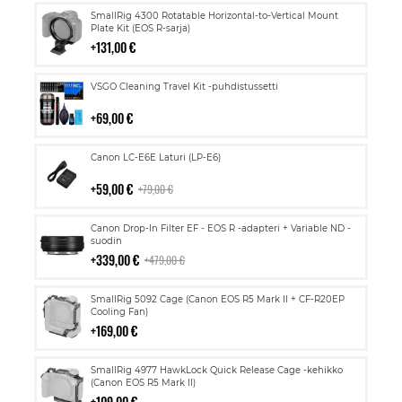
Lisää
SmallRig 4300 Rotatable Horizontal-to-Vertical Mount
ostoskoriin
Plate Kit (EOS R-sarja)
131,00 €
Lisää
VSGO Cleaning Travel Kit -puhdistussetti
ostoskoriin
69,00 €
Lisää
Canon LC-E6E Laturi (LP-E6)
ostoskoriin
59,00 €
79,00 €
Lisää
Canon Drop-In Filter EF - EOS R -adapteri + Variable ND -
ostoskoriin
suodin
339,00 €
479,00 €
Lisää
SmallRig 5092 Cage (Canon EOS R5 Mark II + CF-R20EP
ostoskoriin
Cooling Fan)
169,00 €
Lisää
SmallRig 4977 HawkLock Quick Release Cage -kehikko
ostoskoriin
(Canon EOS R5 Mark II)
109,00 €