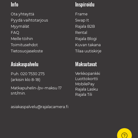
Info
Inspiroidu
Ota yhteyttä
Frame
Pyydä vaihtotarjous
Swap It
Myymälät
Rajala B2B
FAQ
Rental
Meille töihin
Rajala Blogi
Toimitusehdot
Kuvan takana
Tietosuojaseloste
Tilaa uutiskirje
Asiakaspalvelu
Maksutavat
Verkkopankki
Puh.
020 7530 275
Luottokortti
(arkisin klo 8-18)
MobilePay
Matkapuhelin-/pv-maksu 17
Rajala Lasku
snt/min.
Rajala Tili
asiakaspalvelu@rajalacamera.fi