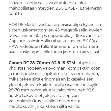
lisävarusteena saatava akkukahva, joka
mahdollistaa yhteyden 2.5G BASE-T Ethernetin
kautta.
EOS R5 Mark II vastaa tarpeisiisi, olipa kyseessä
sitten uskomattomien 45 megapikselin kuvien
kuvaaminen 30 fps nopeudella ja 15 kuvan Pre
Capture -toiminnolla tai vaikuttavien 8K 60p
RAW-videoiden tallentaminen. Tämä kamera
avaa uusia tapoja olla luova ja toteuttaa visiosi.
Canon RF 28-70mm f/2.8 IS STM
-objektiivi
yhdistää nopean valovoiman, kompaktin koon
ja monipuolisen laajakulma-telezoom-alueen,
mikä tekee siitä erinomaisen jokapäiväisen
yleisobjektiivin kaikenlaisille sisällöntuottajille.
28-70 mm zoom-alue ja valovoimainen f/2.8
aukko tekevät objektiivista sopivan
kaikenlaisiin kuvauksiin, maisemista
muotokuviin ja kaikkeen siltä väliltä.