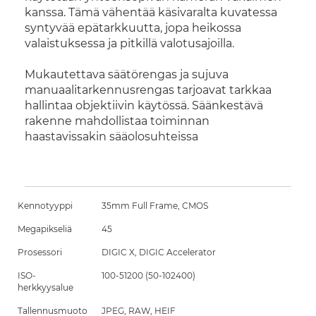
kanssa. Tämä vähentää käsivaralta kuvatessa
syntyvää epätarkkuutta, jopa heikossa
valaistuksessa ja pitkillä valotusajoilla.
Mukautettava säätörengas ja sujuva
manuaalitarkennusrengas tarjoavat tarkkaa
hallintaa objektiivin käytössä. Säänkestävä
rakenne mahdollistaa toiminnan
haastavissakin sääolosuhteissa
Kennotyyppi
35mm Full Frame, CMOS
Megapikseliä
45
Prosessori
DIGIC X, DIGIC Accelerator
ISO-
100-51200 (50-102400)
herkkyysalue
Tallennusmuoto
JPEG, RAW, HEIF