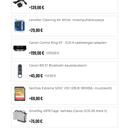
ostoskoriin
139,00 €
Lisää
LensPen Cleaning Kit White -linssinpuhdistussarja
ostoskoriin
29,00 €
Lisää
Canon Control Ring EF - EOS R säätörengas-adapteri
ostoskoriin
199,00 €
299,00 €
Lisää
Canon BR-E1 Bluetooth-kaukolaukaisin
ostoskoriin
45,00 €
59,00 €
Lisää
SanDisk Extreme SDXC V30 128GB 180MB/s -muistikortti
ostoskoriin
69,00 €
Lisää
SmallRig 4978 Cage -kehikko (Canon EOS R5 Mark II)
ostoskoriin
76,00 €