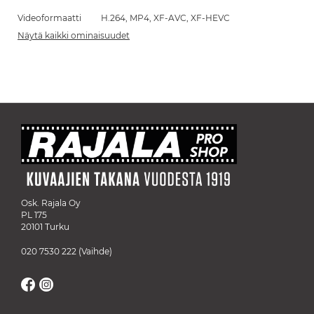
Videoformaatti
H.264, MP4, XF-AVC, XF-HEVC
Näytä kaikki ominaisuudet
Osk. Rajala Oy
PL 175
20101 Turku
020 7530 222
(Vaihde)