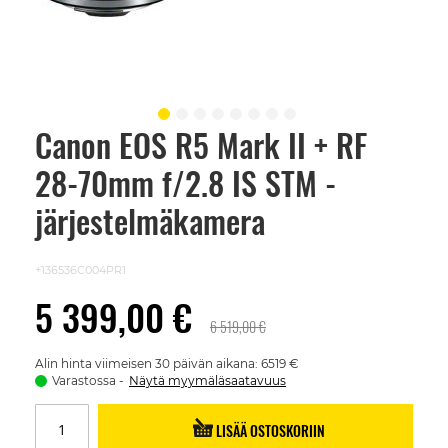
Canon EOS R5 Mark II + RF
Skip
to
28-70mm f/2.8 IS STM -
the
beginning
of
järjestelmäkamera
the
images
gallery
+136536C004PR1
5 399,00 €
6 519,00 €
Alin hinta viimeisen 30 päivän aikana: 6519 €
Varastossa
Näytä myymäläsaatavuus
LISÄÄ OSTOSKORIIN