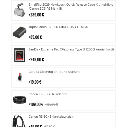
Lisää
SmallRig 5029 HawkLock Quick Release Cage Kit -kehikko
ostoskoriin
(Canon EOS R5 Mark II)
239,00 €
Lisää
Jupio Canon LP-E6P Ultra C USB-C -akku
ostoskoriin
85,00 €
Lisää
SanDisk Extreme Pro CFexpress Type B 128GB -muistikortti
ostoskoriin
249,00 €
Lisää
Caruba Cleaning kit -puhdistussetti
ostoskoriin
19,00 €
Lisää
Canon EF - EOS R -adapteri
ostoskoriin
109,00 €
129,00 €
Lisää
Canon RS-80N3 -lankalaukaisin
ostoskoriin
49,00 €
69,00 €