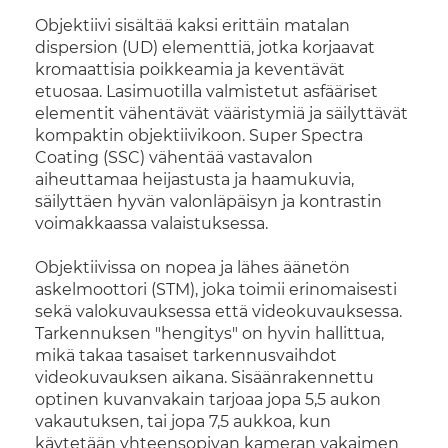
Objektiivi sisältää kaksi erittäin matalan
dispersion (UD) elementtiä, jotka korjaavat
kromaattisia poikkeamia ja keventävät
etuosaa. Lasimuotilla valmistetut asfääriset
elementit vähentävät vääristymiä ja säilyttävät
kompaktin objektiivikoon. Super Spectra
Coating (SSC) vähentää vastavalon
aiheuttamaa heijastusta ja haamukuvia,
säilyttäen hyvän valonläpäisyn ja kontrastin
voimakkaassa valaistuksessa.
Objektiivissa on nopea ja lähes äänetön
askelmoottori (STM), joka toimii erinomaisesti
sekä valokuvauksessa että videokuvauksessa.
Tarkennuksen "hengitys" on hyvin hallittua,
mikä takaa tasaiset tarkennusvaihdot
videokuvauksen aikana. Sisäänrakennettu
optinen kuvanvakain tarjoaa jopa 5,5 aukon
vakautuksen, tai jopa 7,5 aukkoa, kun
käytetään yhteensopivan kameran vakaimen