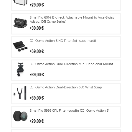
29,00 €
Lisää
SmallRig 6014 Bidirect. Attachable Mount to Arca-Swiss
ostoskoriin
Adapt. (DJI Osmo Series)
39,00 €
Lisää
DJI Osmo Action 6 ND Filter Set -suodinsetti
ostoskoriin
59,00 €
Lisää
DJI Osmo Action Dual-Direction Mini Handlebar Mount
ostoskoriin
39,00 €
Lisää
DJI Osmo Action Dual-Direction 360 Wrist Strap
ostoskoriin
39,00 €
Lisää
SmallRig 5966 CPL Filter -suodin (DJI Osmo Action 6)
ostoskoriin
29,00 €