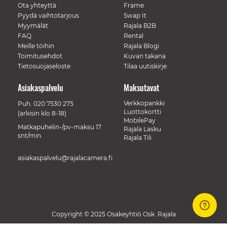
Ota yhteyttä
Frame
Pyydä vaihtotarjous
Swap It
Myymälät
Rajala B2B
FAQ
Rental
Meille töihin
Rajala Blogi
Toimitusehdot
Kuvan takana
Tietosuojaseloste
Tilaa uutiskirje
Asiakaspalvelu
Maksutavat
Verkkopankki
Puh.
020 7530 275
Luottokortti
(arkisin klo 8-18)
MobilePay
Matkapuhelin-/pv-maksu 17
Rajala Lasku
snt/min.
Rajala Tili
asiakaspalvelu@rajalacamera.fi
Copyright © 2025 Osakeyhtiö Osk. Rajala