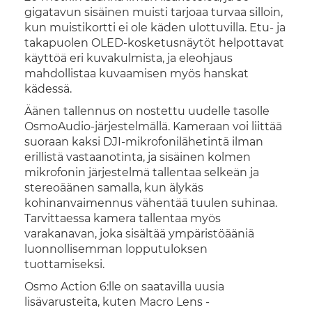
gigatavun sisäinen muisti tarjoaa turvaa silloin,
kun muistikortti ei ole käden ulottuvilla. Etu- ja
takapuolen OLED-kosketusnäytöt helpottavat
käyttöä eri kuvakulmista, ja eleohjaus
mahdollistaa kuvaamisen myös hanskat
kädessä.
Äänen tallennus on nostettu uudelle tasolle
OsmoAudio-järjestelmällä. Kameraan voi liittää
suoraan kaksi DJI-mikrofonilähetintä ilman
erillistä vastaanotinta, ja sisäinen kolmen
mikrofonin järjestelmä tallentaa selkeän ja
stereoäänen samalla, kun älykäs
kohinanvaimennus vähentää tuulen suhinaa.
Tarvittaessa kamera tallentaa myös
varakanavan, joka sisältää ympäristöääniä
luonnollisemman lopputuloksen
tuottamiseksi.
Osmo Action 6:lle on saatavilla uusia
lisävarusteita, kuten Macro Lens -