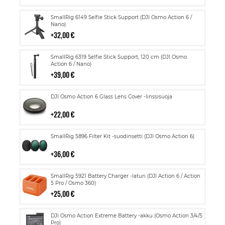
Lisää
SmallRig 6149 Selfie Stick Support (DJI Osmo Action 6 /
ostoskoriin
Nano)
32,00 €
Lisää
SmallRig 6319 Selfie Stick Support, 120 cm (DJI Osmo
ostoskoriin
Action 6 / Nano)
39,00 €
Lisää
DJI Osmo Action 6 Glass Lens Cover -linssisuoja
ostoskoriin
22,00 €
Lisää
SmallRig 5896 Filter Kit -suodinsetti (DJI Osmo Action 6)
ostoskoriin
36,00 €
Lisää
SmallRig 5921 Battery Charger -laturi (DJI Action 6 / Action
ostoskoriin
5 Pro / Osmo 360)
25,00 €
Lisää
DJI Osmo Action Extreme Battery -akku (Osmo Action 3/4/5
ostoskoriin
Pro)