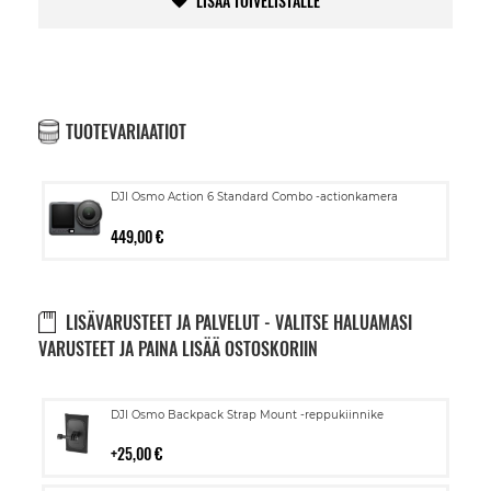
LISÄÄ TOIVELISTALLE
TUOTEVARIAATIOT
DJI Osmo Action 6 Standard Combo -actionkamera
449,00 €
LISÄVARUSTEET JA PALVELUT - VALITSE HALUAMASI
VARUSTEET JA PAINA LISÄÄ OSTOSKORIIN
Lisää
DJI Osmo Backpack Strap Mount -reppukiinnike
ostoskoriin
25,00 €