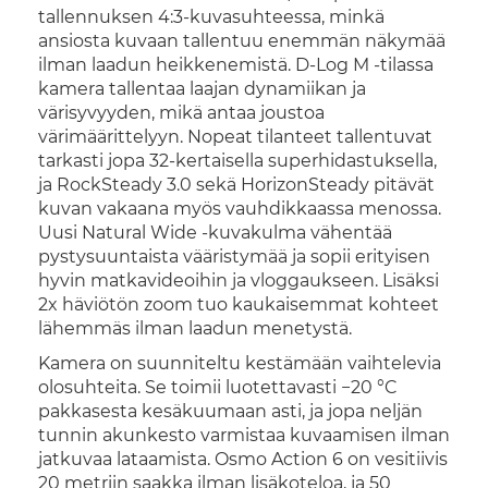
tallennuksen 4:3-kuvasuhteessa, minkä
ansiosta kuvaan tallentuu enemmän näkymää
ilman laadun heikkenemistä. D-Log M -tilassa
kamera tallentaa laajan dynamiikan ja
värisyvyyden, mikä antaa joustoa
värimäärittelyyn. Nopeat tilanteet tallentuvat
tarkasti jopa 32-kertaisella superhidastuksella,
ja RockSteady 3.0 sekä HorizonSteady pitävät
kuvan vakaana myös vauhdikkaassa menossa.
Uusi Natural Wide -kuvakulma vähentää
pystysuuntaista vääristymää ja sopii erityisen
hyvin matkavideoihin ja vloggaukseen. Lisäksi
2x häviötön zoom tuo kaukaisemmat kohteet
lähemmäs ilman laadun menetystä.
Kamera on suunniteltu kestämään vaihtelevia
olosuhteita. Se toimii luotettavasti −20 °C
pakkasesta kesäkuumaan asti, ja jopa neljän
tunnin akunkesto varmistaa kuvaamisen ilman
jatkuvaa lataamista. Osmo Action 6 on vesitiivis
20 metriin saakka ilman lisäkoteloa, ja 50