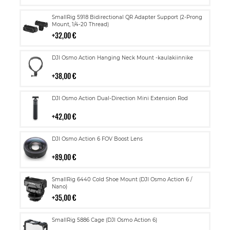
Lisää
SmallRig 5918 Bidirectional QR Adapter Support (2-Prong
ostoskoriin
Mount, 1/4-20 Thread)
32,00 €
Lisää
DJI Osmo Action Hanging Neck Mount -kaulakiinnike
ostoskoriin
38,00 €
Lisää
DJI Osmo Action Dual-Direction Mini Extension Rod
ostoskoriin
42,00 €
Lisää
DJI Osmo Action 6 FOV Boost Lens
ostoskoriin
89,00 €
Lisää
SmallRig 6440 Cold Shoe Mount (DJI Osmo Action 6 /
ostoskoriin
Nano)
35,00 €
Lisää
SmallRig 5886 Cage (DJI Osmo Action 6)
ostoskoriin