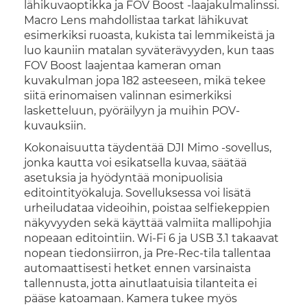
lähikuvaoptikka ja FOV Boost -laajakulmalinssi.
Macro Lens mahdollistaa tarkat lähikuvat
esimerkiksi ruoasta, kukista tai lemmikeistä ja
luo kauniin matalan syväterävyyden, kun taas
FOV Boost laajentaa kameran oman
kuvakulman jopa 182 asteeseen, mikä tekee
siitä erinomaisen valinnan esimerkiksi
lasketteluun, pyöräilyyn ja muihin POV-
kuvauksiin.
Kokonaisuutta täydentää DJI Mimo -sovellus,
jonka kautta voi esikatsella kuvaa, säätää
asetuksia ja hyödyntää monipuolisia
editointityökaluja. Sovelluksessa voi lisätä
urheiludataa videoihin, poistaa selfiekeppien
näkyvyyden sekä käyttää valmiita mallipohjia
nopeaan editointiin. Wi-Fi 6 ja USB 3.1 takaavat
nopean tiedonsiirron, ja Pre-Rec-tila tallentaa
automaattisesti hetket ennen varsinaista
tallennusta, jotta ainutlaatuisia tilanteita ei
pääse katoamaan. Kamera tukee myös