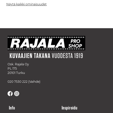
Näytä kaikki ominaisuudet
Osk. Rajala Oy
PL 175
20101 Turku
020 7530 222
(Vaihde)
Info
Inspiroidu