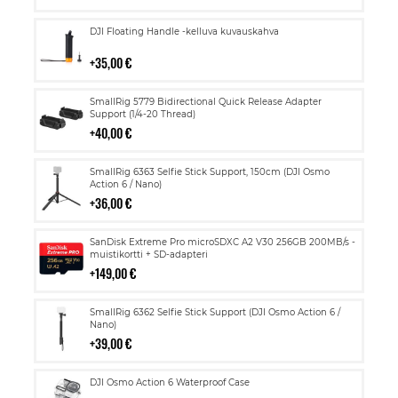
Lisää
DJI Floating Handle -kelluva kuvauskahva
ostoskoriin
35,00 €
Lisää
SmallRig 5779 Bidirectional Quick Release Adapter
ostoskoriin
Support (1/4-20 Thread)
40,00 €
Lisää
SmallRig 6363 Selfie Stick Support, 150cm (DJI Osmo
ostoskoriin
Action 6 / Nano)
36,00 €
Lisää
SanDisk Extreme Pro microSDXC A2 V30 256GB 200MB/s -
ostoskoriin
muistikortti + SD-adapteri
149,00 €
Lisää
SmallRig 6362 Selfie Stick Support (DJI Osmo Action 6 /
ostoskoriin
Nano)
39,00 €
Lisää
DJI Osmo Action 6 Waterproof Case
ostoskoriin