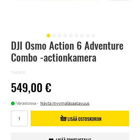
DJI Osmo Action 6 Adventure
Skip
to
Combo -actionkamera
the
beginning
of
the
11483610
images
gallery
549,00 €
Varastossa
Näytä myymäläsaatavuus
LISÄÄ OSTOSKORIIN