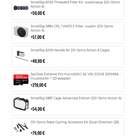
Lisää
SmallRig 6036 Threaded Filter Kit -suodinsarja (DJI Osmo
ostoskoriin
Action 6)
50,00 €
Lisää
SmallRig 5894 CPL / VND3-5 Filter -suodin (DJI Osmo
ostoskoriin
Action 6)
57,00 €
Lisää
SmallRig 6259 Handle for DJI Osmo Action 6 Cages
ostoskoriin
49,00 €
Lisää
SanDisk Extreme Pro microSDXC A2 V30 512GB 200MB/s -
ostoskoriin
muistikortti + SD-adapteri
219,00 €
Lisää
SmallRig 5887 Cage Advanced Edition (DJI Osmo Action 6)
ostoskoriin
54,00 €
Lisää
DJI Osmo Road Cycling Accessory Kit (Dual-Direction QR)
ostoskoriin
79,00 €