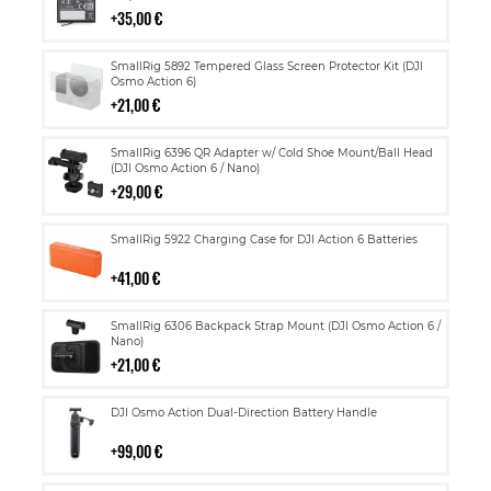
35,00 €
Lisää
SmallRig 5892 Tempered Glass Screen Protector Kit (DJI
ostoskoriin
Osmo Action 6)
21,00 €
Lisää
SmallRig 6396 QR Adapter w/ Cold Shoe Mount/Ball Head
ostoskoriin
(DJI Osmo Action 6 / Nano)
29,00 €
Lisää
SmallRig 5922 Charging Case for DJI Action 6 Batteries
ostoskoriin
41,00 €
Lisää
SmallRig 6306 Backpack Strap Mount (DJI Osmo Action 6 /
ostoskoriin
Nano)
21,00 €
Lisää
DJI Osmo Action Dual-Direction Battery Handle
ostoskoriin
99,00 €