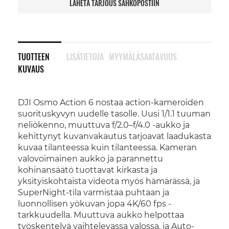
LÄHETÄ TARJOUS SÄHKÖPOSTIIN
TUOTTEEN
LISÄTIETOJA
MYYMÄLÄSAATAVUUS
KUVAUS
DJI Osmo Action 6 nostaa action-kameroiden
suorituskyvyn uudelle tasolle. Uusi 1/1.1 tuuman
neliökenno, muuttuva f/2.0–f/4.0 -aukko ja
kehittynyt kuvanvakautus tarjoavat laadukasta
kuvaa tilanteessa kuin tilanteessa. Kameran
valovoimainen aukko ja parannettu
kohinansäätö tuottavat kirkasta ja
yksityiskohtaista videota myös hämärässä, ja
SuperNight-tila varmistaa puhtaan ja
luonnollisen yökuvan jopa 4K/60 fps -
tarkkuudella. Muuttuva aukko helpottaa
työskentelyä vaihtelevassa valossa, ja Auto-