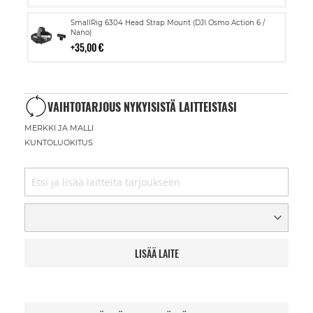
Lisää
SmallRig 6304 Head Strap Mount (DJI Osmo Action 6 /
ostoskoriin
Nano)
35,00 €
VAIHTOTARJOUS NYKYISISTÄ LAITTEISTASI
MERKKI JA MALLI
KUNTOLUOKITUS
LISÄÄ LAITE