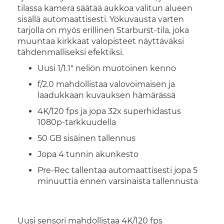
tilassa kamera säätää aukkoa valitun alueen
sisällä automaattisesti. Yökuvausta varten
tarjolla on myös erillinen Starburst-tila, joka
muuntaa kirkkaat valopisteet näyttäväksi
tähdenmalliseksi efektiksi.
Uusi 1/1.1" neliön muotoinen kenno
f/2.0 mahdollistaa valovoimaisen ja
laadukkaan kuvauksen hämärässä
4K/120 fps ja jopa 32x superhidastus
1080p-tarkkuudella
50 GB sisäinen tallennus
Jopa 4 tunnin akunkesto
Pre-Rec tallentaa automaattisesti jopa 5
minuuttia ennen varsinaista tallennusta
Uusi sensori mahdollistaa 4K/120 fps