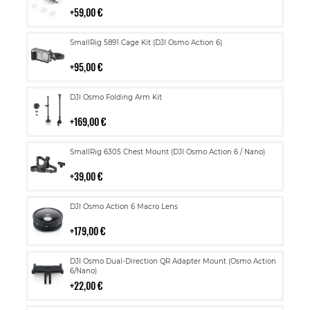
59,00 €
Lisää
SmallRig 5891 Cage Kit (DJI Osmo Action 6)
ostoskoriin
95,00 €
Lisää
DJI Osmo Folding Arm Kit
ostoskoriin
169,00 €
Lisää
SmallRig 6305 Chest Mount (DJI Osmo Action 6 / Nano)
ostoskoriin
39,00 €
Lisää
DJI Osmo Action 6 Macro Lens
ostoskoriin
179,00 €
Lisää
DJI Osmo Dual-Direction QR Adapter Mount (Osmo Action
ostoskoriin
6/Nano)
22,00 €