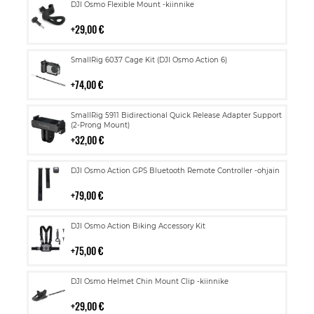
Lisää
DJI Osmo Flexible Mount -kiinnike
ostoskoriin
29,00 €
Lisää
SmallRig 6037 Cage Kit (DJI Osmo Action 6)
ostoskoriin
74,00 €
Lisää
SmallRig 5911 Bidirectional Quick Release Adapter Support
ostoskoriin
(2-Prong Mount)
32,00 €
Lisää
DJI Osmo Action GPS Bluetooth Remote Controller -ohjain
ostoskoriin
79,00 €
Lisää
DJI Osmo Action Biking Accessory Kit
ostoskoriin
75,00 €
Lisää
DJI Osmo Helmet Chin Mount Clip -kiinnike
ostoskoriin
29,00 €