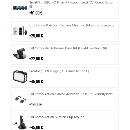
Lisää
SmallRig 5895 ND Filter Kit -suodinsetti (DJI Osmo Action
ostoskoriin
6)
51,00 €
Lisää
UES Drone & Action Camera Cleaning Kit -puhdistussetti
ostoskoriin
29,00 €
Lisää
DJI Osmo Flat Adhesive Base Kit (Dual-Direction QR)
ostoskoriin
22,00 €
Lisää
SmallRig 5888 Cage (DJI Osmo Action 6)
ostoskoriin
45,00 €
Lisää
DJI Osmo Action Curved Adhesive Base Kit -kiinnityssetti
ostoskoriin
19,00 €
Lisää
DJI Osmo Action Suction Cup Mount
ostoskoriin
45,00 €