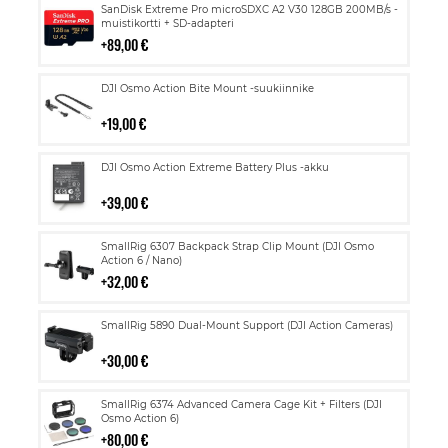
Lisää
SanDisk Extreme Pro microSDXC A2 V30 128GB 200MB/s -
ostoskoriin
muistikortti + SD-adapteri
89,00 €
Lisää
DJI Osmo Action Bite Mount -suukiinnike
ostoskoriin
19,00 €
Lisää
DJI Osmo Action Extreme Battery Plus -akku
ostoskoriin
39,00 €
Lisää
SmallRig 6307 Backpack Strap Clip Mount (DJI Osmo
ostoskoriin
Action 6 / Nano)
32,00 €
Lisää
SmallRig 5890 Dual-Mount Support (DJI Action Cameras)
ostoskoriin
30,00 €
Lisää
SmallRig 6374 Advanced Camera Cage Kit + Filters (DJI
ostoskoriin
Osmo Action 6)
80,00 €